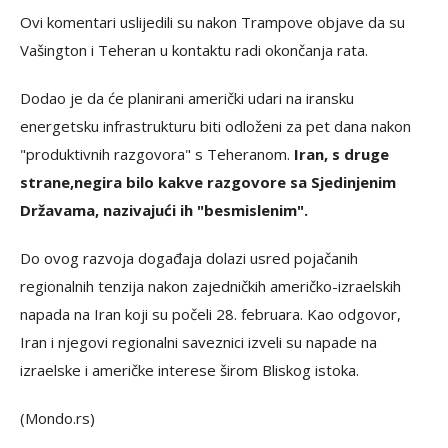
Ovi komentari uslijedili su nakon Trampove objave da su
Vašington i Teheran u kontaktu radi okončanja rata.
Dodao je da će planirani američki udari na iransku
energetsku infrastrukturu biti odloženi za pet dana nakon
"produktivnih razgovora" s Teheranom.
Iran, s druge
strane,
negira bilo kakve razgovore sa Sjedinjenim
Državama, nazivajući ih "besmislenim".
Do ovog razvoja događaja dolazi usred pojačanih
regionalnih tenzija nakon zajedničkih američko-izraelskih
napada na Iran koji su počeli 28. februara. Kao odgovor,
Iran i njegovi regionalni saveznici izveli su napade na
izraelske i američke interese širom Bliskog istoka.
(Mondo.rs)