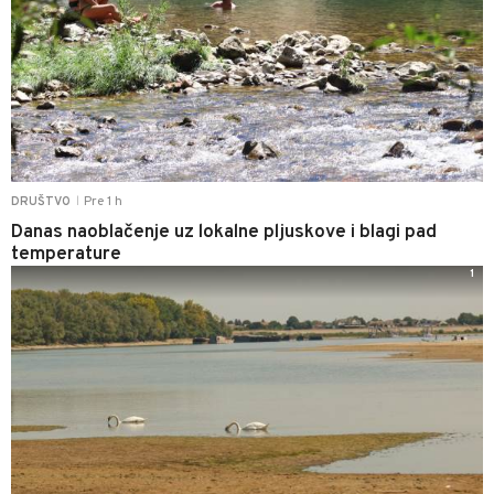
Pre 1 h
DRUŠTVO
|
Danas naoblačenje uz lokalne pljuskove i blagi pad
temperature
1