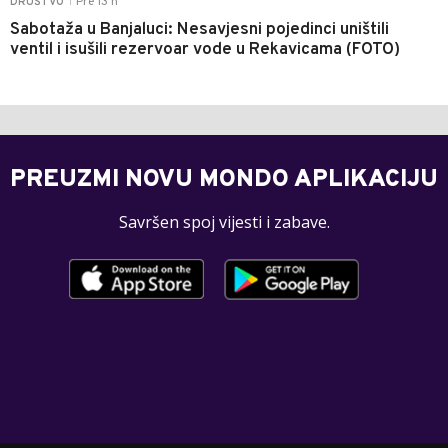
Pre 13 h
DRUŠTVO
|
Sabotaža u Banjaluci: Nesavjesni pojedinci uništili
ventil i isušili rezervoar vode u Rekavicama (FOTO)
PREUZMI NOVU MONDO APLIKACIJU
Savršen spoj vijesti i zabave.