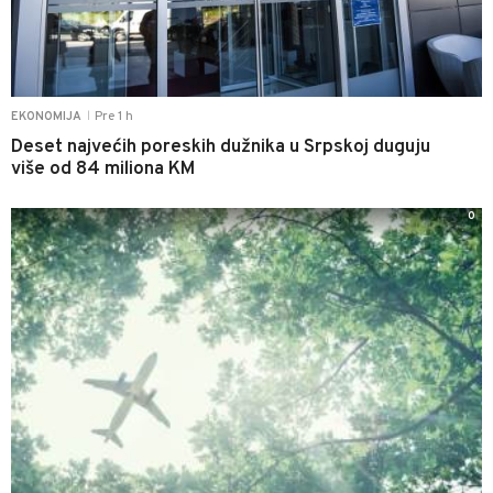
Pre 1 h
EKONOMIJA
|
Deset najvećih poreskih dužnika u Srpskoj duguju
više od 84 miliona KM
0