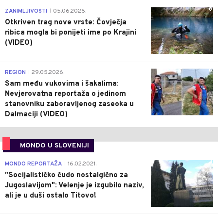
0
ZANIMLJIVOSTI
05.06.2026.
|
Otkriven trag nove vrste: Čovječja
ribica mogla bi ponijeti ime po Krajini
(VIDEO)
0
REGION
29.05.2026.
|
Sam među vukovima i šakalima:
Nevjerovatna reportaža o jedinom
stanovniku zaboravljenog zaseoka u
Dalmaciji (VIDEO)
MONDO U SLOVENIJI
4
MONDO REPORTAŽA
16.02.2021.
|
"Socijalističko čudo nostalgično za
Jugoslavijom": Velenje je izgubilo naziv,
ali je u duši ostalo Titovo!