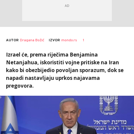
AUTOR
Dragana Božić
1
IZVOR
mondo.rs
Izrael će, prema riječima Benjamina
Netanjahua, iskoristiti vojne pritiske na Iran
kako bi obezbijedio povoljan sporazum, dok se
napadi nastavljaju uprkos najavama
pregovora.