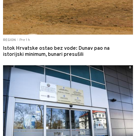
Pre 1 h
REGION
|
Istok Hrvatske ostao bez vode: Dunav pao na
istorijski minimum, bunari presušili
0