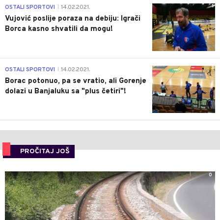
1
OSTALI SPORTOVI
14.02.2021.
|
Vujović poslije poraza na debiju: Igrači
Borca kasno shvatili da mogu!
3
OSTALI SPORTOVI
14.02.2021.
|
Borac potonuo, pa se vratio, ali Gorenje
dolazi u Banjaluku sa "plus četiri"!
PROČITAJ JOŠ
0