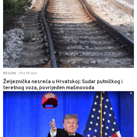
Pre 19 min
REGION
|
Željeznička nesreća u Hrvatskoj: Sudar putničkog i
teretnog voza, povrijeđen mašinovođa
0