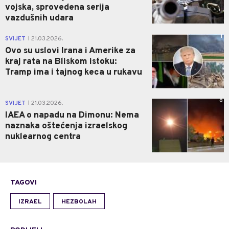
vojska, sprovedena serija
vazdušnih udara
1
SVIJET
21.03.2026.
|
Ovo su uslovi Irana i Amerike za
kraj rata na Bliskom istoku:
Tramp ima i tajnog keca u rukavu
0
SVIJET
21.03.2026.
|
IAEA o napadu na Dimonu: Nema
naznaka oštećenja izraelskog
nuklearnog centra
TAGOVI
IZRAEL
HEZBOLAH