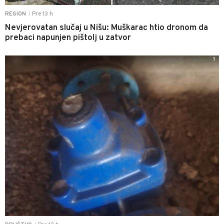
Pre 13 h
REGION
|
Nevjerovatan slučaj u Nišu: Muškarac htio dronom da
prebaci napunjen pištolj u zatvor
1