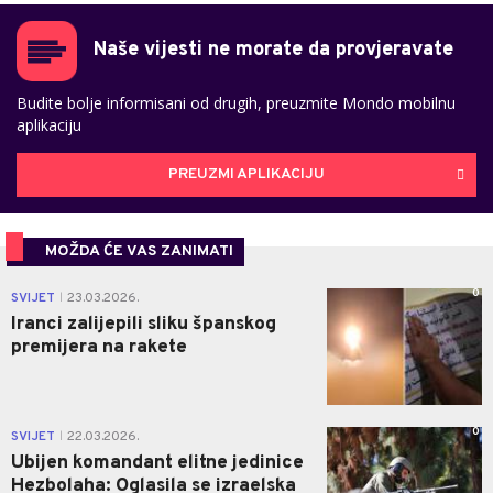
Naše vijesti ne morate da provjeravate
Budite bolje informisani od drugih, preuzmite Mondo mobilnu
aplikaciju
PREUZMI APLIKACIJU
MOŽDA ĆE VAS ZANIMATI
0
SVIJET
23.03.2026.
|
Iranci zalijepili sliku španskog
premijera na rakete
0
SVIJET
22.03.2026.
|
Ubijen komandant elitne jedinice
Hezbolaha: Oglasila se izraelska