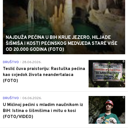
NAJDUŽA PEĆINA U BIH KRIJE JEZERO, HILJADE
ŠIŠMIŠA I KOSTI PEĆINSKOG MEDVJEDA STARE VIŠE
OD 20.000 GODINA (FOTO)
0
DRUŠTVO
28.06.2026.
|
Teslić čuva praistoriju: Rastuška pećina
kao svjedok života neandertalaca
(FOTO)
0
DRUŠTVO
06.06.2026.
|
U Mićinoj pećini s mladim naučnikom iz
BiH: Istina o šišmišima i mitu o kosi
(FOTO/VIDEO)