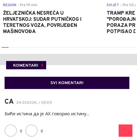
REGION
Pre 19 min
SVIJET
Pre 55 
|
|
ŽELJEZNIČKA NESREĆA U
TRAMP KRE
HRVATSKOJ: SUDAR PUTNIČKOG I
"POROĐAJNI
TERETNOG VOZA, POVRIJEĐEN
PORAZA PR
MAŠINOVOĐA
POTPISAO D
KOMENTARI
1
SVI KOMENTARI
СА
24.03.2026. / 00:00
Биће истина да је АХ говорио истину...
0
0