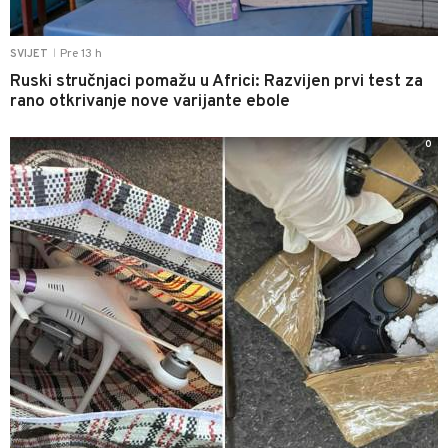
Pre 13 h
SVIJET
|
Ruski stručnjaci pomažu u Africi: Razvijen prvi test za
rano otkrivanje nove varijante ebole
0