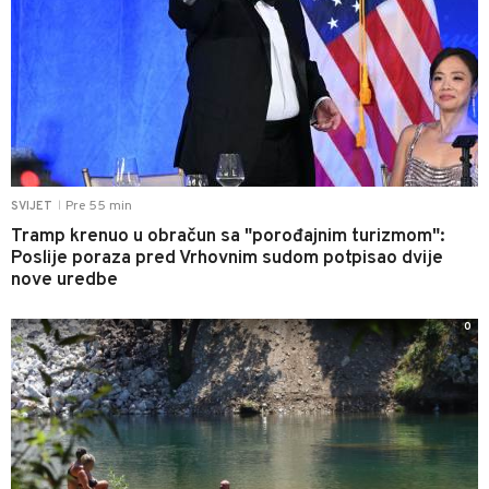
Pre 55 min
SVIJET
|
Tramp krenuo u obračun sa "porođajnim turizmom":
Poslije poraza pred Vrhovnim sudom potpisao dvije
nove uredbe
0