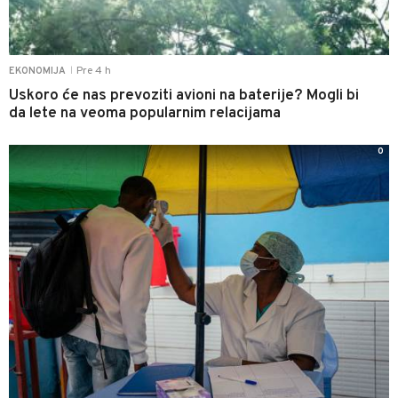
Pre 4 h
EKONOMIJA
|
Uskoro će nas prevoziti avioni na baterije? Mogli bi
da lete na veoma popularnim relacijama
0