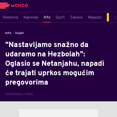
Naslovna
Najnovije
Info
Sport
Zabava
Magazin
M
Info
Svijet
"Nastavljamo snažno da
udaramo na Hezbolah":
Oglasio se Netanjahu, napadi
će trajati uprkos mogućim
pregovorima
23.03.2026. / 21:50