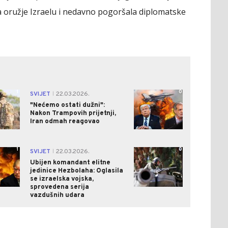
a oružje Izraelu i nedavno pogoršala diplomatske
1
0
SVIJET
22.03.2026.
|
"Nećemo ostati dužni":
Nakon Trampovih prijetnji,
Iran odmah reagovao
1
0
SVIJET
22.03.2026.
|
Ubijen komandant elitne
jedinice Hezbolaha: Oglasila
se izraelska vojska,
sprovedena serija
vazdušnih udara