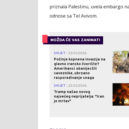
priznala Palestinu, uvela embargo n
odnose sa Tel Avivom.
MOŽDA ĆE VAS ZANIMATI
SVIJET
23.03.2026.
|
Počinje kopnena invazija na
glavno iransko čvorište?
Amerikanci obavijestili
saveznike, ubrzano
raspoređivanje snaga
SVIJET
22.03.2026.
|
Tramp našao novog
najvećeg neprijatelja: "Iran
je mrtav"