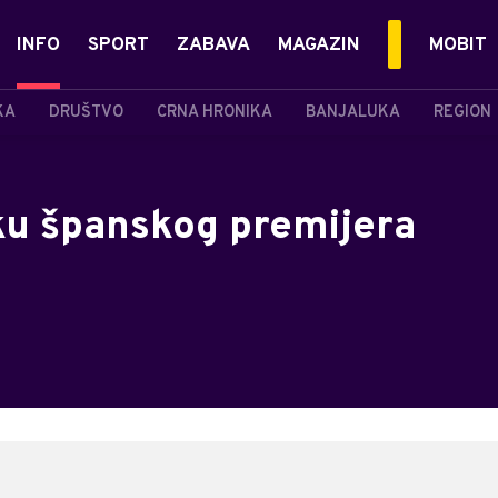
INFO
SPORT
ZABAVA
MAGAZIN
MOBIT
KA
DRUŠTVO
CRNA HRONIKA
BANJALUKA
REGION
liku španskog premijera