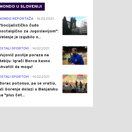
MONDO U SLOVENIJI
4
MONDO REPORTAŽA
16.02.2021.
|
"Socijalističko čudo
nostalgično za Jugoslavijom":
Velenje je izgubilo n...
1
OSTALI SPORTOVI
14.02.2021.
|
Vujović poslije poraza na
debiju: Igrači Borca kasno
shvatili da mogu!
3
OSTALI SPORTOVI
14.02.2021.
|
Borac potonuo, pa se vratio,
ali Gorenje dolazi u Banjaluku
sa "plus čet...