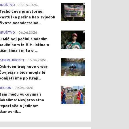
0
DRUŠTVO
28.06.2026.
|
Teslić čuva praistoriju:
Rastuška pećina kao svjedok
života neandertalac...
0
DRUŠTVO
06.06.2026.
|
U Mićinoj pećini s mladim
naučnikom iz BiH: Istina o
šišmišima i mitu o ...
0
ZANIMLJIVOSTI
05.06.2026.
|
Otkriven trag nove vrste:
Čovječja ribica mogla bi
ponijeti ime po Kraji...
0
REGION
29.05.2026.
|
Sam među vukovima i
šakalima: Nevjerovatna
reportaža o jedinom
stanovnik...