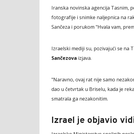
Iranska novinska agencija Tasnim, 
fotografije i snimke naljepnica na 
Sančeza i porukom "Hvala vam, premi
Izraelski mediji su, pozivajući se na T
Sančezova
izjava.
"Naravno, ovaj rat nije samo nezakoni
dao u četvrtak u Briselu, kada je rek
smatrala ga nezakonitim.
Izrael je objavio vi
Izraelsko Ministarstvo spoljnih poslo