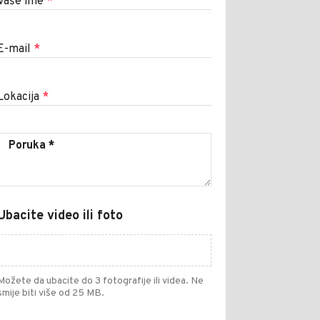
Vaše ime
*
E-mail
*
Lokacija
*
Ubacite video ili foto
Možete da ubacite do 3 fotografije ili videa. Ne
smije biti više od 25 MB.