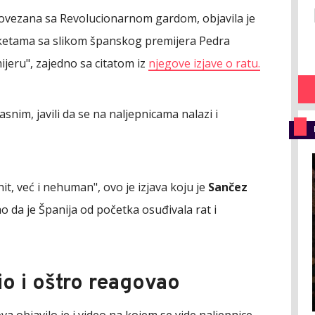
povezana sa Revolucionarnom gardom, objavila je
raketama sa slikom španskog premijera Pedra
jeru", zajedno sa citatom iz
njegove izjave o ratu.
asnim, javili da se na naljepnicama nalazi i
t, već i nehuman", ovo je izjava koju je
Sančez
ao da je Španija od početka osuđivala rat i
dio i oštro reagovao
va objavilo je i video na kojem se vide naljepnice