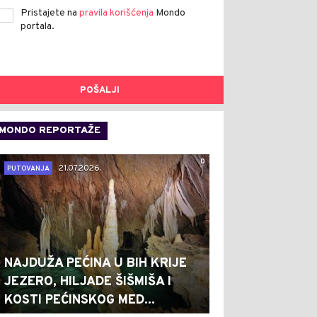
Pristajete na
pravila korišćenja
Mondo
portala.
POŠALJI
MONDO REPORTAŽE
0
21.07.2026.
PUTOVANJA
NAJDUŽA PEĆINA U BIH KRIJE
JEZERO, HILJADE ŠIŠMIŠA I
KOSTI PEĆINSKOG MED...