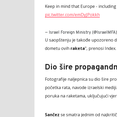
Keep in mind that Europe - including 
pic.twitter.com/emDyJPokkh
— Israel Foreign Ministry (@IsraelMFA)
U saopštenju je takođe upozoreno da
dometu ovih
raketa
", prenosi Index.
Dio šire propagand
Fotografije naljepnica su dio šire 
početka rata, navode izraelski mediji.
poruka na raketama, uključujući vjer
Sančez
se smatra jednim od najkritičn