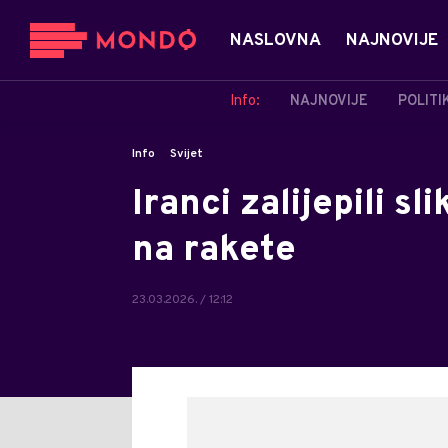
NASLOVNA
NAJNOVIJE
Info:
NAJNOVIJE
POLITI
Info
Svijet
Iranci zalijepili s
na rakete
23.03.2026. / 12:12