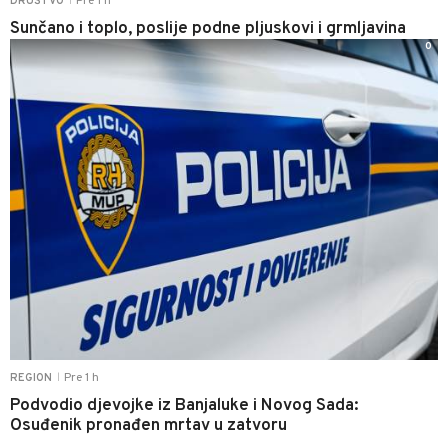
Pre 1 h
DRUŠTVO
|
Sunčano i toplo, poslije podne pljuskovi i grmljavina
0
Pre 1 h
REGION
|
Podvodio djevojke iz Banjaluke i Novog Sada:
Osuđenik pronađen mrtav u zatvoru