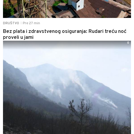
Pre 27 min
DRUŠTVO
|
Bez plata i zdravstvenog osiguranja: Rudari treću noć
proveli u jami
0