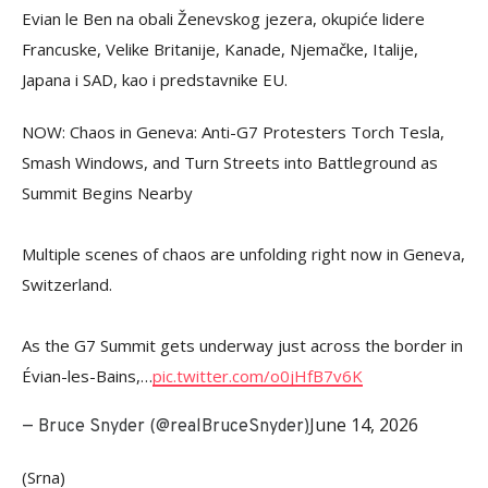
Evian le Ben na obali Ženevskog jezera, okupiće lidere
Francuske, Velike Britanije, Kanade, Njemačke, Italije,
Japana i SAD, kao i predstavnike EU.
NOW: Chaos in Geneva: Anti-G7 Protesters Torch Tesla,
Smash Windows, and Turn Streets into Battleground as
Summit Begins Nearby
Multiple scenes of chaos are unfolding right now in Geneva,
Switzerland.
As the G7 Summit gets underway just across the border in
Évian-les-Bains,…
pic.twitter.com/o0jHfB7v6K
June 14, 2026
— Bruce Snyder (@realBruceSnyder)
(Srna)