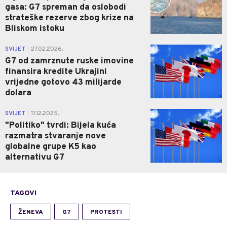
gasa: G7 spreman da oslobodi
strateške rezerve zbog krize na
Bliskom istoku
0
SVIJET
27.02.2026.
|
G7 od zamrznute ruske imovine
finansira kredite Ukrajini
vrijedne gotovo 43 milijarde
dolara
0
SVIJET
11.12.2025.
|
"Politiko" tvrdi: Bijela kuća
razmatra stvaranje nove
globalne grupe K5 kao
alternativu G7
TAGOVI
ŽENEVA
G7
PROTESTI