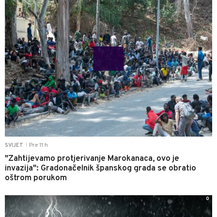
Pre 11 h
SVIJET
|
"Zahtijevamo protjerivanje Marokanaca, ovo je
invazija": Gradonačelnik španskog grada se obratio
oštrom porukom
0