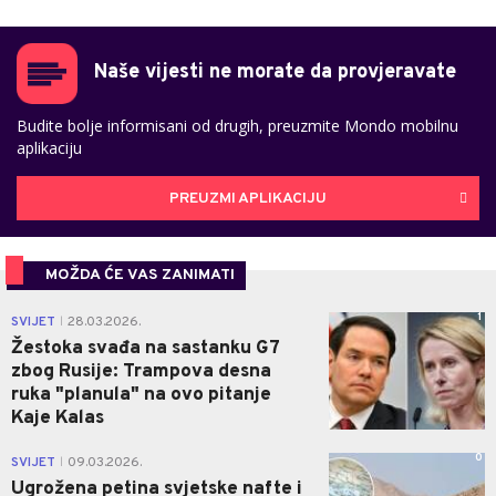
Naše vijesti ne morate da provjeravate
Budite bolje informisani od drugih, preuzmite Mondo mobilnu
aplikaciju
PREUZMI APLIKACIJU
MOŽDA ĆE VAS ZANIMATI
1
SVIJET
28.03.2026.
|
Žestoka svađa na sastanku G7
zbog Rusije: Trampova desna
ruka "planula" na ovo pitanje
Kaje Kalas
0
SVIJET
09.03.2026.
|
Ugrožena petina svjetske nafte i