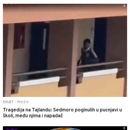
0
Pre 2 h
SVIJET
|
Tragedija na Tajlandu: Sedmoro poginulih u pucnjavi u
školi, među njima i napadač
0