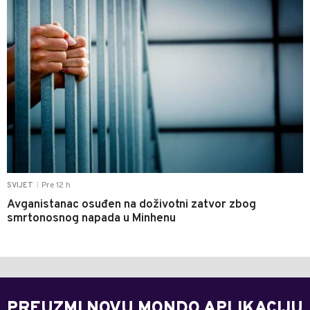
Pre 12 h
SVIJET
|
Avganistanac osuđen na doživotni zatvor zbog
smrtonosnog napada u Minhenu
PREUZMI NOVU MONDO APLIKACIJU