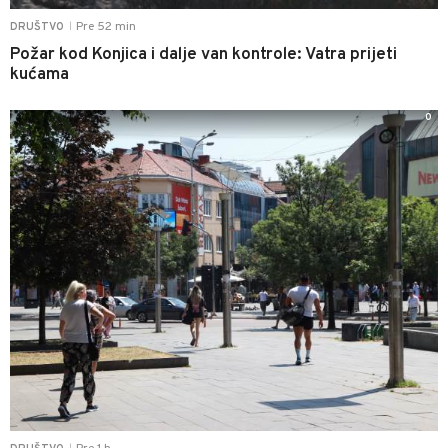
Pre 52 min
DRUŠTVO
|
Požar kod Konjica i dalje van kontrole: Vatra prijeti
kućama
0