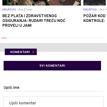
DRUŠTVO
Pre 27 min
DRUŠTVO
Pre 5
|
|
BEZ PLATA I ZDRAVSTVENOG
POŽAR KOD K
OSIGURANJA: RUDARI TREĆU NOĆ
KONTROLE: 
PROVELI U JAMI
KOMENTARI
0
SVI KOMENTARI
Upiši ime