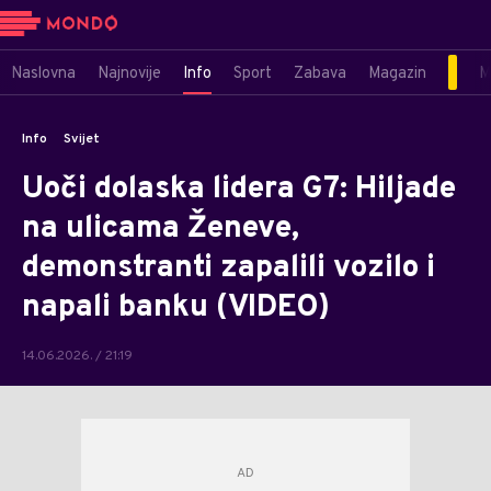
Naslovna
Najnovije
Info
Sport
Zabava
Magazin
M
Info
Svijet
Uoči dolaska lidera G7: Hiljade
na ulicama Ženeve,
demonstranti zapalili vozilo i
napali banku (VIDEO)
14.06.2026. / 21:19