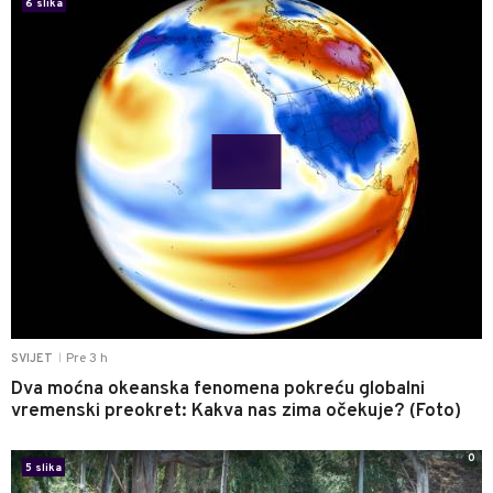
6 slika
Pre 3 h
SVIJET
|
Dva moćna okeanska fenomena pokreću globalni
vremenski preokret: Kakva nas zima očekuje? (Foto)
0
5 slika