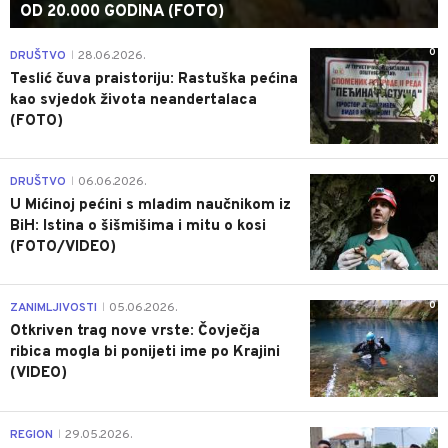
OD 20.000 GODINA (FOTO)
0
DRUŠTVO
28.06.2026.
|
Teslić čuva praistoriju: Rastuška pećina
kao svjedok života neandertalaca
(FOTO)
0
DRUŠTVO
06.06.2026.
|
U Mićinoj pećini s mladim naučnikom iz
BiH: Istina o šišmišima i mitu o kosi
(FOTO/VIDEO)
0
ZANIMLJIVOSTI
05.06.2026.
|
Otkriven trag nove vrste: Čovječja
ribica mogla bi ponijeti ime po Krajini
(VIDEO)
0
REGION
29.05.2026.
|