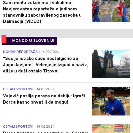
Sam među vukovima i šakalima:
Nevjerovatna reportaža o jedinom
stanovniku zaboravljenog zaseoka u
Dalmaciji (VIDEO)
MONDO U SLOVENIJI
4
MONDO REPORTAŽA
16.02.2021.
|
"Socijalističko čudo nostalgično za
Jugoslavijom": Velenje je izgubilo naziv,
ali je u duši ostalo Titovo!
1
OSTALI SPORTOVI
14.02.2021.
|
Vujović poslije poraza na debiju: Igrači
Borca kasno shvatili da mogu!
3
OSTALI SPORTOVI
14.02.2021.
|