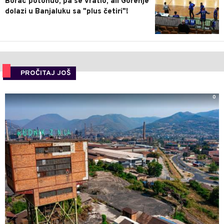
Borac potonuo, pa se vratio, ali Gorenje
dolazi u Banjaluku sa "plus četiri"!
PROČITAJ JOŠ
0