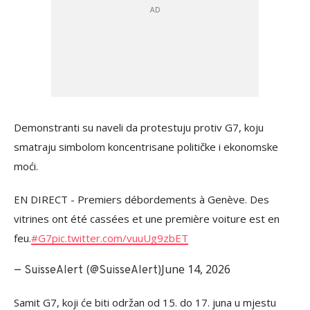
Demonstranti su naveli da protestuju protiv G7, koju
smatraju simbolom koncentrisane političke i ekonomske
moći.
EN DIRECT - Premiers débordements à Genève. Des
vitrines ont été cassées et une première voiture est en
feu.
#G7
pic.twitter.com/vuuUg9zbET
June 14, 2026
— SuisseAlert (@SuisseAlert)
Samit G7, koji će biti održan od 15. do 17. juna u mjestu