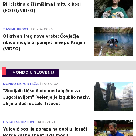
BiH: Istina o šišmišima i mitu o kosi
(FOTO/VIDEO)
0
ZANIMLJIVOSTI
05.06.2026.
|
Otkriven trag nove vrste: Čovječja
ribica mogla bi ponijeti ime po Krajini
(VIDEO)
MONDO U SLOVENIJI
4
MONDO REPORTAŽA
16.02.2021.
|
"Socijalističko čudo nostalgično za
Jugoslavijom": Velenje je izgubilo naziv,
ali je u duši ostalo Titovo!
1
OSTALI SPORTOVI
14.02.2021.
|
Vujović poslije poraza na debiju: Igrači
Borca kasno shvatili da mogu!