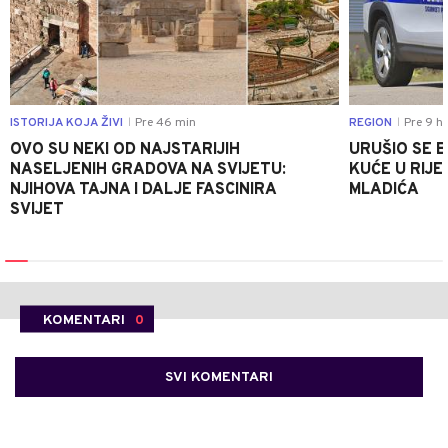
ISTORIJA KOJA ŽIVI
Pre 46 min
REGION
Pre 9 h
|
|
OVO SU NEKI OD NAJSTARIJIH
URUŠIO SE 
NASELJENIH GRADOVA NA SVIJETU:
KUĆE U RIJE
NJIHOVA TAJNA I DALJE FASCINIRA
MLADIĆA
SVIJET
KOMENTARI
0
SVI KOMENTARI