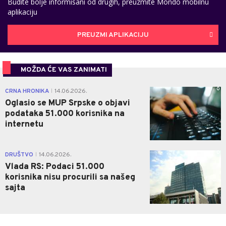
Budite bolje informisani od drugih, preuzmite Mondo mobilnu
aplikaciju
PREUZMI APLIKACIJU
MOŽDA ĆE VAS ZANIMATI
0
CRNA HRONIKA
14.06.2026.
|
Oglasio se MUP Srpske o objavi
podataka 51.000 korisnika na
internetu
0
DRUŠTVO
14.06.2026.
|
Vlada RS: Podaci 51.000
korisnika nisu procurili sa našeg
sajta