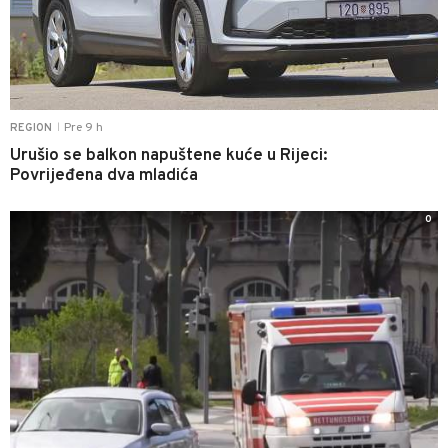
Pre 9 h
REGION
|
Urušio se balkon napuštene kuće u Rijeci:
Povrijeđena dva mladića
0