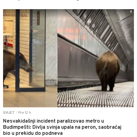
0
Pre 12 h
SVIJET
|
Nesvakidašnji incident paralizovao metro u
Budimpešti: Divlja svinja upala na peron, saobraćaj
bio u prekidu do podneva