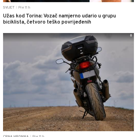
Pre 11 h
SVIJET
|
Užas kod Torina: Vozač namjerno udario u grupu
biciklista, četvoro teško povrijeđenih
0
Pre 11 h
CRNA HRONIKA
|