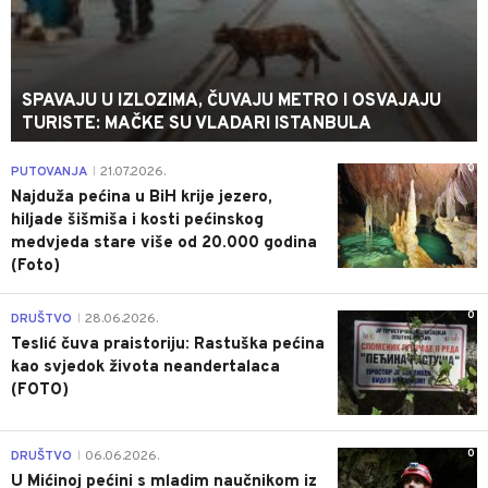
SPAVAJU U IZLOZIMA, ČUVAJU METRO I OSVAJAJU
TURISTE: MAČKE SU VLADARI ISTANBULA
0
PUTOVANJA
21.07.2026.
|
Najduža pećina u BiH krije jezero,
hiljade šišmiša i kosti pećinskog
medvjeda stare više od 20.000 godina
(Foto)
0
DRUŠTVO
28.06.2026.
|
Teslić čuva praistoriju: Rastuška pećina
kao svjedok života neandertalaca
(FOTO)
0
DRUŠTVO
06.06.2026.
|
U Mićinoj pećini s mladim naučnikom iz