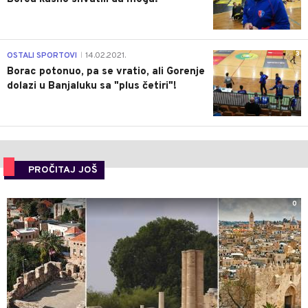
3
OSTALI SPORTOVI
14.02.2021.
|
Borac potonuo, pa se vratio, ali Gorenje
dolazi u Banjaluku sa "plus četiri"!
PROČITAJ JOŠ
0