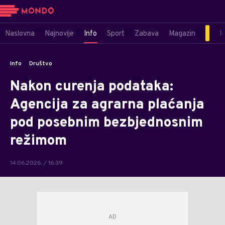
Naslovna
Najnovije
Info
Sport
Zabava
Magazin
M
Info
Društvo
Nakon curenja podataka:
Agencija za agrarna plaćanja
pod posebnim bezbjednosnim
režimom
14.06.2026. / 16:39