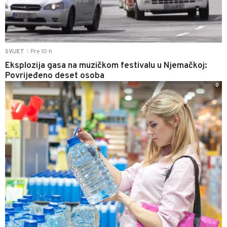
Pre 10 h
SVIJET
|
Eksplozija gasa na muzičkom festivalu u Njemačkoj:
Povrijeđeno deset osoba
0