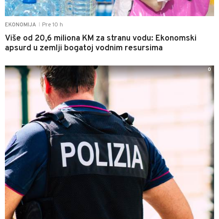
Pre 10 h
EKONOMIJA
|
Više od 20,6 miliona KM za stranu vodu: Ekonomski
apsurd u zemlji bogatoj vodnim resursima
0