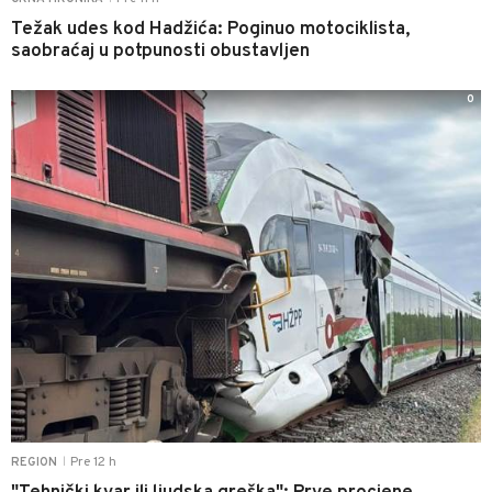
Težak udes kod Hadžića: Poginuo motociklista,
saobraćaj u potpunosti obustavljen
0
Pre 12 h
REGION
|