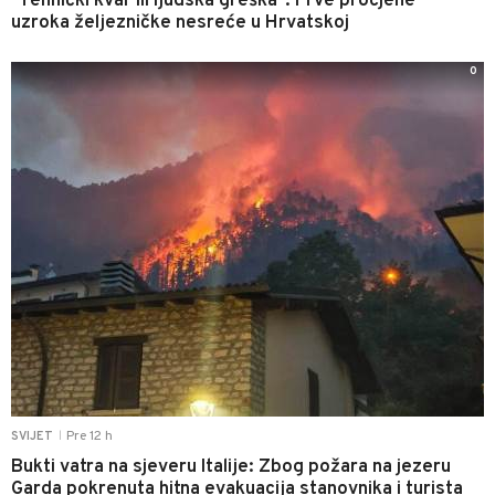
"Tehnički kvar ili ljudska greška": Prve procjene
uzroka željezničke nesreće u Hrvatskoj
0
Pre 12 h
SVIJET
|
Bukti vatra na sjeveru Italije: Zbog požara na jezeru
Garda pokrenuta hitna evakuacija stanovnika i turista