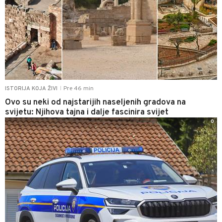
Pre 46 min
ISTORIJA KOJA ŽIVI
|
Ovo su neki od najstarijih naseljenih gradova na
svijetu: Njihova tajna i dalje fascinira svijet
0