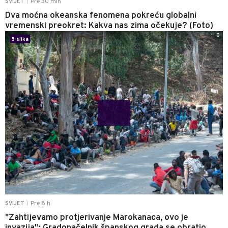
Pre 30 min
SVIJET
|
Dva moćna okeanska fenomena pokreću globalni
vremenski preokret: Kakva nas zima očekuje? (Foto)
0
5 slika
Pre 8 h
SVIJET
|
"Zahtijevamo protjerivanje Marokanaca, ovo je