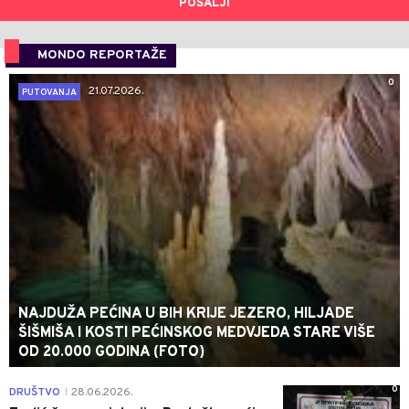
POŠALJI
MONDO REPORTAŽE
0
21.07.2026.
PUTOVANJA
NAJDUŽA PEĆINA U BIH KRIJE JEZERO, HILJADE
ŠIŠMIŠA I KOSTI PEĆINSKOG MEDVJEDA STARE VIŠE
OD 20.000 GODINA (FOTO)
0
DRUŠTVO
28.06.2026.
|