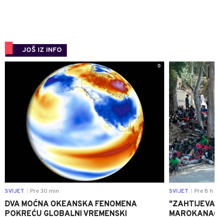
JOŠ IZ INFO
0
SVIJET
Pre 30 min
SVIJET
Pre 8 h
|
|
DVA MOĆNA OKEANSKA FENOMENA
"ZAHTIJEVA
POKREĆU GLOBALNI VREMENSKI
MAROKANACA