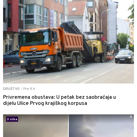
Pre 9 h
DRUŠTVO
|
Privremena obustava: U petak bez saobraćaja u
dijelu Ulice Prvog krajiškog korpusa
0
3 slika