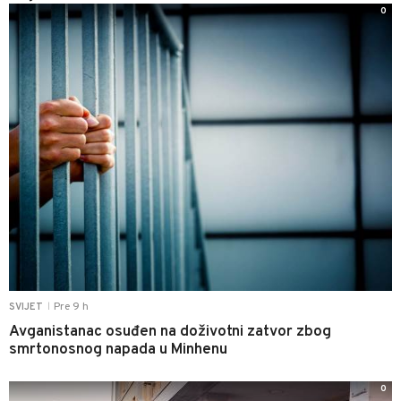
0
Pre 9 h
SVIJET
|
Avganistanac osuđen na doživotni zatvor zbog
smrtonosnog napada u Minhenu
0