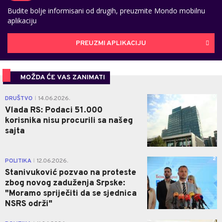
Budite bolje informisani od drugih, preuzmite Mondo mobilnu
aplikaciju
PREUZMI APLIKACIJU
MOŽDA ĆE VAS ZANIMATI
0
DRUŠTVO
14.06.2026.
|
Vlada RS: Podaci 51.000
korisnika nisu procurili sa našeg
sajta
2
POLITIKA
12.06.2026.
|
Stanivuković pozvao na proteste
zbog novog zaduženja Srpske:
"Moramo spriječiti da se sjednica
NSRS održi"
0