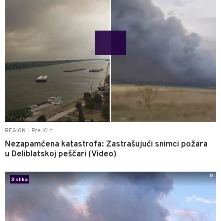
Pre 10 h
REGION
|
Nezapamćena katastrofa: Zastrašujući snimci požara
u Deliblatskoj peščari (Video)
0
3 slika