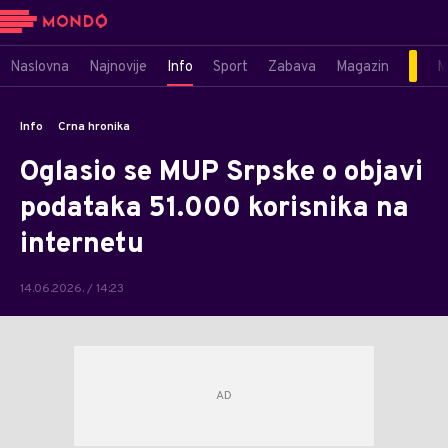
Naslovna
Najnovije
Info
Sport
Zabava
Magazin
M
Info
Crna hronika
Oglasio se MUP Srpske o objavi
podataka 51.000 korisnika na
internetu
14.06.2026. / 14:23