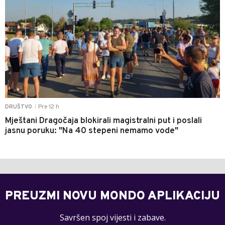
Pre 12 h
DRUŠTVO
|
Mještani Dragočaja blokirali magistralni put i poslali
jasnu poruku: "Na 40 stepeni nemamo vode"
PREUZMI NOVU MONDO APLIKACIJU
Savršen spoj vijesti i zabave.