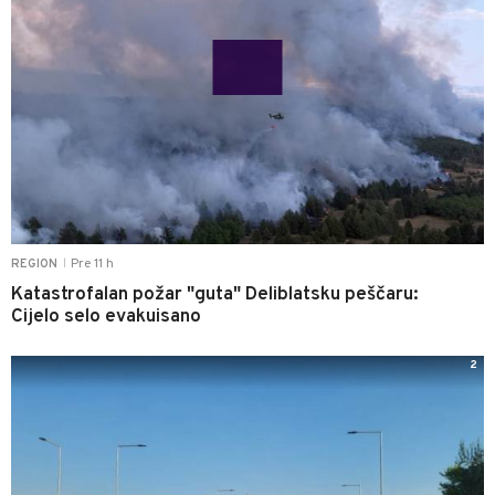
Pre 11 h
REGION
|
Katastrofalan požar "guta" Deliblatsku peščaru:
Cijelo selo evakuisano
2