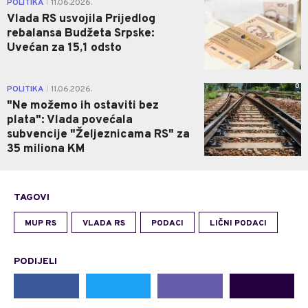
POLITIKA
11.06.2026.
|
Vlada RS usvojila Prijedlog
rebalansa Budžeta Srpske:
Uvećan za 15,1 odsto
0
POLITIKA
11.06.2026.
|
"Ne možemo ih ostaviti bez
plata": Vlada povećala
subvencije "Željeznicama RS" za
35 miliona KM
TAGOVI
MUP RS
VLADA RS
PODACI
LIČNI PODACI
PODIJELI