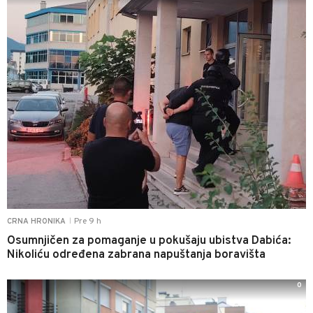
Pre 9 h
CRNA HRONIKA
|
Osumnjičen za pomaganje u pokušaju ubistva Dabića:
Nikoliću određena zabrana napuštanja boravišta
0