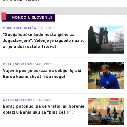
MONDO U SLOVENIJI
4
MONDO REPORTAŽA
16.02.2021.
|
"Socijalističko čudo nostalgično za
Jugoslavijom": Velenje je izgubilo naziv,
ali je u duši ostalo Titovo!
1
OSTALI SPORTOVI
14.02.2021.
|
Vujović poslije poraza na debiju: Igrači
Borca kasno shvatili da mogu!
3
OSTALI SPORTOVI
14.02.2021.
|
Borac potonuo, pa se vratio, ali Gorenje
dolazi u Banjaluku sa "plus četiri"!