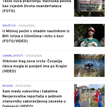
Teslić čuva praistoriju: Rastuška pećina
kao svjedok života neandertalaca
(FOTO)
0
DRUŠTVO
06.06.2026.
|
U Mićinoj pećini s mladim naučnikom iz
BiH: Istina o šišmišima i mitu o kosi
(FOTO/VIDEO)
0
ZANIMLJIVOSTI
05.06.2026.
|
Otkriven trag nove vrste: Čovječja
ribica mogla bi ponijeti ime po Krajini
(VIDEO)
0
REGION
29.05.2026.
|
Sam među vukovima i šakalima:
Nevjerovatna reportaža o jedinom
stanovniku zaboravljenog zaseoka u
Dalmaciji (VIDEO)