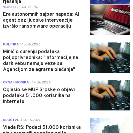
rješenja
0
VIJESTI
07.07.2026.
|
Era autonomnih sajber napada: AI
agent bez ljudske intervencije
izvršio ransomware operaciju
0
POLITIKA
15.06.2026.
|
Minić o curenju podataka
poljoprivrednika: "Informacije na
dark vebu nemaju veze sa
Agencijom za agrarna plaćanja"
0
CRNA HRONIKA
14.06.2026.
|
Oglasio se MUP Srpske o objavi
podataka 51.000 korisnika na
internetu
0
DRUŠTVO
14.06.2026.
|
Vlada RS: Podaci 51.000 korisnika