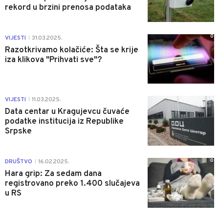
rekord u brzini prenosa podataka
0
VIJESTI
31.03.2025.
|
Razotkrivamo kolačiće: Šta se krije
iza klikova "Prihvati sve"?
0
VIJESTI
11.03.2025.
|
Data centar u Kragujevcu čuvaće
podatke institucija iz Republike
Srpske
0
DRUŠTVO
16.02.2025.
|
Hara grip: Za sedam dana
registrovano preko 1.400 slučajeva
u RS