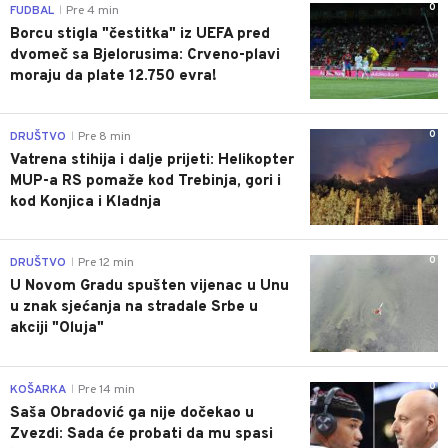
0
FUDBAL
Pre 4 min
|
Borcu stigla "čestitka" iz UEFA pred
dvomeč sa Bjelorusima: Crveno-plavi
moraju da plate 12.750 evra!
0
DRUŠTVO
Pre 8 min
|
Vatrena stihija i dalje prijeti: Helikopter
MUP-a RS pomaže kod Trebinja, gori i
kod Konjica i Kladnja
0
DRUŠTVO
Pre 12 min
|
U Novom Gradu spušten vijenac u Unu
u znak sjećanja na stradale Srbe u
akciji "Oluja"
0
KOŠARKA
Pre 14 min
|
Saša Obradović ga nije dočekao u
Zvezdi: Sada će probati da mu spasi