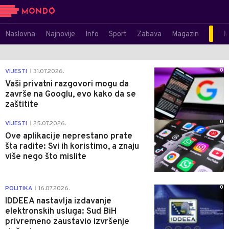
Naslovna
Najnovije
Info
Sport
Zabava
Magazin
M
0
VIJESTI
31.07.2026.
|
Vaši privatni razgovori mogu da
završe na Googlu, evo kako da se
zaštitite
0
VIJESTI
25.07.2026.
|
Ove aplikacije neprestano prate
šta radite: Svi ih koristimo, a znaju
više nego što mislite
0
POLITIKA
16.07.2026.
|
IDDEEA nastavlja izdavanje
elektronskih usluga: Sud BiH
privremeno zaustavio izvršenje