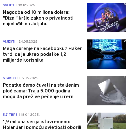
0
SVIJET
30.12.2025.
|
Nagodba od 10 miliona dolara:
"Dizni" kršio zakon o privatnosti
najmlađih na Jutjubu
0
VIJESTI
24.05.2025.
|
Mega curenje na Facebooku? Haker
tvrdi da je ukrao podatke 1,2
milijarde korisnika
1
STAKLO
05.05.2025.
|
Podatke ćemo čuvati na staklenim
pločicama: Traju 5.000 godina i
mogu da prežive pečenje u rerni
0
5,7 TBPS
18.04.2025.
|
1,9 miliona serija istovremeno:
Holanđani pomoću svjetlosti oborili