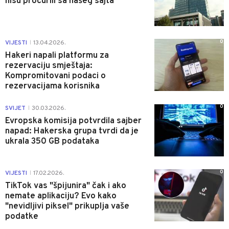
nisu procurili sa našeg sajta
0
VIJESTI
13.04.2026.
|
Hakeri napali platformu za
rezervaciju smještaja:
Kompromitovani podaci o
rezervacijama korisnika
0
SVIJET
30.03.2026.
|
Evropska komisija potvrdila sajber
napad: Hakerska grupa tvrdi da je
ukrala 350 GB podataka
0
VIJESTI
17.02.2026.
|
TikTok vas "špijunira" čak i ako
nemate aplikaciju? Evo kako
"nevidljivi piksel" prikuplja vaše
podatke