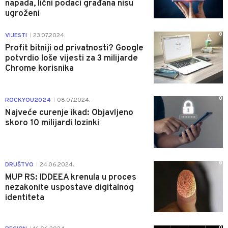
napada, lični podaci građana nisu
ugroženi
0
VIJESTI
23.07.2024.
|
Profit bitniji od privatnosti? Google
potvrdio loše vijesti za 3 milijarde
Chrome korisnika
0
ROCKYOU2024
08.07.2024.
|
Najveće curenje ikad: Objavljeno
skoro 10 milijardi lozinki
0
DRUŠTVO
24.06.2024.
|
MUP RS: IDDEEA krenula u proces
nezakonite uspostave digitalnog
identiteta
0