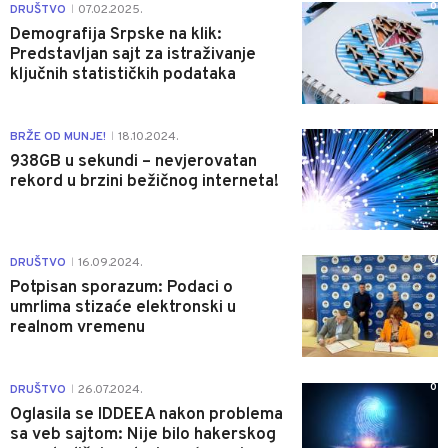
0
DRUŠTVO
07.02.2025.
|
Demografija Srpske na klik:
Predstavljan sajt za istraživanje
ključnih statističkih podataka
1
BRŽE OD MUNJE!
18.10.2024.
|
938GB u sekundi – nevjerovatan
rekord u brzini bežičnog interneta!
0
DRUŠTVO
16.09.2024.
|
Potpisan sporazum: Podaci o
umrlima stizaće elektronski u
realnom vremenu
0
DRUŠTVO
26.07.2024.
|
Oglasila se IDDEEA nakon problema
sa veb sajtom: Nije bilo hakerskog