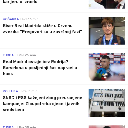
karijeru u Izraelu
0
KOŠARKA
Pre 16 min
|
Biser Real Madrida stiže u Crvenu
zvezdu: "Pregovori su u završnoj fazi"
0
FUDBAL
Pre 25 min
|
Real Madrid ostaje bez Rodrija?
Barselona u posljednji čas napravila
haos
0
POLITIKA
Pre 31 min
|
SNSD i PSS kažnjeni zbog preuranjene
kampanje: Zloupotreba djece i javnih
sredstava
0
FUDBAL
Pre 35 min
|