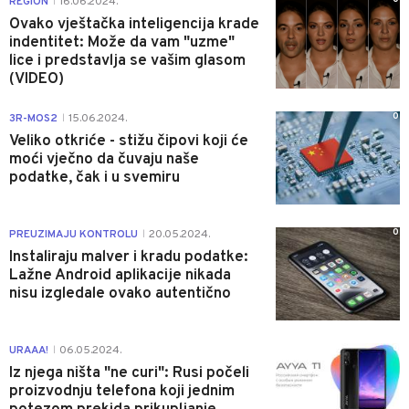
REGION
16.06.2024.
|
Ovako vještačka inteligencija krade
indentitet: Može da vam "uzme"
lice i predstavlja se vašim glasom
(VIDEO)
0
3R-MOS2
15.06.2024.
|
Veliko otkriće - stižu čipovi koji će
moći vječno da čuvaju naše
podatke, čak i u svemiru
0
PREUZIMAJU KONTROLU
20.05.2024.
|
Instaliraju malver i kradu podatke:
Lažne Android aplikacije nikada
nisu izgledale ovako autentično
0
URAAA!
06.05.2024.
|
Iz njega ništa "ne curi": Rusi počeli
proizvodnju telefona koji jednim