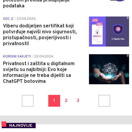
potezom prekida prikupljanje
podataka
0
SOC 2
23.04.2024.
|
Viberu dodijeljen sertifikat koji
potvrđuje najviši nivo sigurnosti,
pristupačnosti, povjerljivosti i
privatnosti!
0
KORISNI SAVJETI
22.04.2024.
|
Privatnost i zaštita u digitalnom
svijetu su najbitniji: Evo koje
informacije ne treba dijeliti sa
ChatGPT botovima
1
2
3
NAJNOVIJE