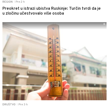
Pre 2 h
REGION
|
Preokret u istrazi ubistva Ruskinje: Turčin tvrdi da je
u zločinu učestvovalo više osoba
0
Pre 3 h
DRUŠTVO
|