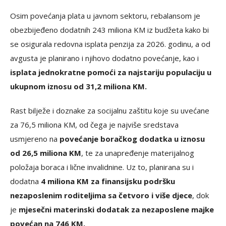
Osim povećanja plata u javnom sektoru, rebalansom je
obezbijeđeno dodatnih 243 miliona KM iz budžeta kako bi
se osigurala redovna isplata penzija za 2026. godinu, a od
avgusta je planirano i njihovo dodatno povećanje, kao i
isplata jednokratne pomoći za najstariju populaciju u
ukupnom iznosu od 31,2 miliona KM.
Rast bilježe i doznake za socijalnu zaštitu koje su uvećane
za 76,5 miliona KM, od čega je najviše sredstava
usmjereno na
povećanje boračkog dodatka u iznosu
od 26,5 miliona KM
, te za unapređenje materijalnog
položaja boraca i lične invalidnine. Uz to, planirana su i
dodatna
4 miliona KM za finansijsku podršku
nezaposlenim roditeljima sa četvoro i više djece
, dok
je
mjesečni materinski dodatak za nezaposlene majke
povećan na 746 KM.