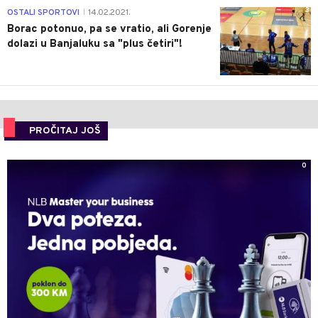
3
OSTALI SPORTOVI
14.02.2021.
|
Borac potonuo, pa se vratio, ali Gorenje
dolazi u Banjaluku sa "plus četiri"!
PROČITAJ JOŠ
0