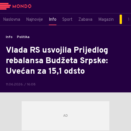
Naslovna
Najnovije
Info
Sport
Zabava
Magazin
M
Info
Politika
Vlada RS usvojila Prijedlog
rebalansa Budžeta Srpske:
Uvećan za 15,1 odsto
11.06.2026. / 16:08