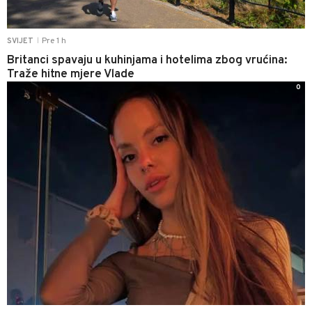
Pre 1 h
SVIJET
|
Britanci spavaju u kuhinjama i hotelima zbog vrućina:
Traže hitne mjere Vlade
0