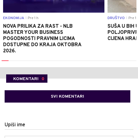
EKONOMIJA
Pre 1 h
DRUŠTVO
Pre 1 
|
|
NOVA PRILIKA ZA RAST - NLB
SUŠA U BIH 
MASTER YOUR BUSINESS
POLJOPRIVR
POGODNOSTI PRAVNIM LICIMA
CIJENA HRA
DOSTUPNE DO KRAJA OKTOBRA
2026.
KOMENTARI
0
SVI KOMENTARI
Upiši ime