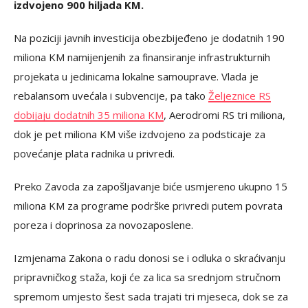
izdvojeno 900 hiljada KM.
Na poziciji javnih investicija obezbijeđeno je dodatnih 190
miliona KM namijenjenih za finansiranje infrastrukturnih
projekata u jedinicama lokalne samouprave. Vlada je
rebalansom uvećala i subvencije, pa tako
Željeznice RS
dobijaju dodatnih 35 miliona KM
, Aerodromi RS tri miliona,
dok je pet miliona KM više izdvojeno za podsticaje za
povećanje plata radnika u privredi.
Preko Zavoda za zapošljavanje biće usmjereno ukupno 15
miliona KM za programe podrške privredi putem povrata
poreza i doprinosa za novozaposlene.
Izmjenama Zakona o radu donosi se i odluka o skraćivanju
pripravničkog staža, koji će za lica sa srednjom stručnom
spremom umjesto šest sada trajati tri mjeseca, dok se za