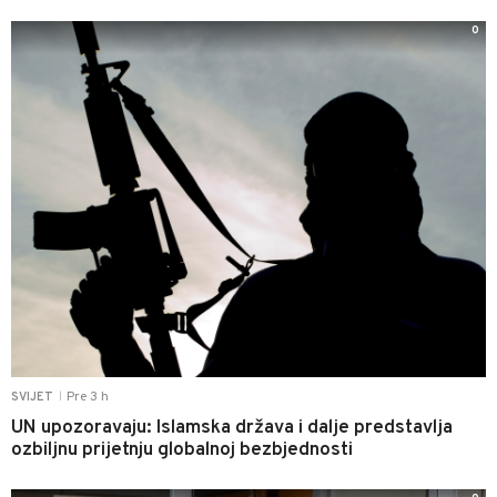
0
Pre 3 h
SVIJET
|
UN upozoravaju: Islamska država i dalje predstavlja
ozbiljnu prijetnju globalnoj bezbjednosti