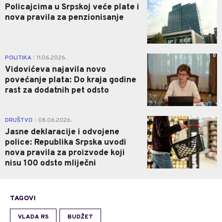
Policajcima u Srpskoj veće plate i
nova pravila za penzionisanje
0
POLITIKA
11.06.2026.
|
Vidovićeva najavila novo
povećanje plata: Do kraja godine
rast za dodatnih pet odsto
0
DRUŠTVO
08.06.2026.
|
Jasne deklaracije i odvojene
police: Republika Srpska uvodi
nova pravila za proizvode koji
nisu 100 odsto mliječni
TAGOVI
VLADA RS
BUDŽET