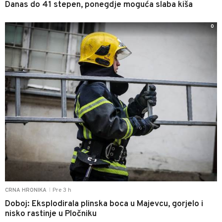
Danas do 41 stepen, ponegdje moguća slaba kiša
0
Pre 3 h
CRNA HRONIKA
|
Doboj: Eksplodirala plinska boca u Majevcu, gorjelo i
nisko rastinje u Pločniku