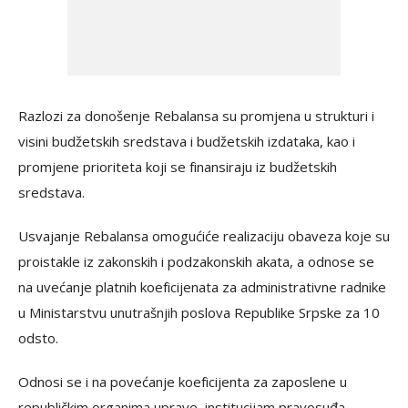
Razlozi za donošenje Rebalansa su promjena u strukturi i
visini budžetskih sredstava i budžetskih izdataka, kao i
promjene prioriteta koji se finansiraju iz budžetskih
sredstava.
Usvajanje Rebalansa omogućiće realizaciju obaveza koje su
proistakle iz zakonskih i podzakonskih akata, a odnose se
na uvećanje platnih koeficijenata za administrativne radnike
u Ministarstvu unutrašnjih poslova Republike Srpske za 10
odsto.
Odnosi se i na povećanje koeficijenta za zaposlene u
republičkim organima uprave, institucijam pravosuđa