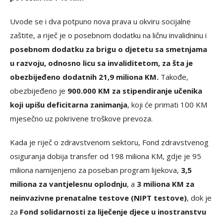
Uvode se i dva potpuno nova prava u okviru socijalne
zaštite, a riječ je o posebnom dodatku na ličnu invalidninu i
posebnom dodatku za brigu o djetetu sa smetnjama
u razvoju, odnosno licu sa invaliditetom, za šta je
obezbijeđeno dodatnih 21,9 miliona KM.
Takođe,
obezbijeđeno je
900.000 KM za stipendiranje učenika
koji upišu deficitarna zanimanja
, koji će primati 100 KM
mjesečno uz pokrivene troškove prevoza.
Kada je riječ o zdravstvenom sektoru, Fond zdravstvenog
osiguranja dobija transfer od 198 miliona KM, gdje je 95
miliona namijenjeno za poseban program lijekova,
3,5
miliona za vantjelesnu oplodnju
, a
3 miliona KM za
neinvazivne prenatalne testove (NIPT testove)
, dok je
za
Fond solidarnosti za liječenje djece u inostranstvu