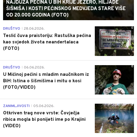
NAJDUŽA PEĆINA U BIH KRIJE JEZERO, HILJADE
ŠIŠMIŠA I KOSTI PEĆINSKOG MEDVJEDA STARE VIŠE
OD 20.000 GODINA (FOTO)
0
DRUŠTVO
28.06.2026.
|
Teslić čuva praistoriju: Rastuška pećina
kao svjedok života neandertalaca
(FOTO)
0
DRUŠTVO
06.06.2026.
|
U Mićinoj pećini s mladim naučnikom iz
BiH: Istina o šišmišima i mitu o kosi
(FOTO/VIDEO)
0
ZANIMLJIVOSTI
05.06.2026.
|
Otkriven trag nove vrste: Čovječja
ribica mogla bi ponijeti ime po Krajini
(VIDEO)