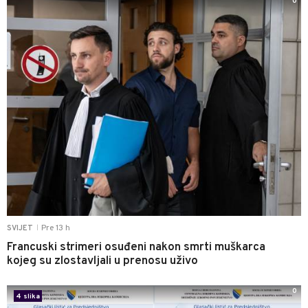
0
Pre 13 h
SVIJET
|
Francuski strimeri osuđeni nakon smrti muškarca
kojeg su zlostavljali u prenosu uživo
0
4 slika