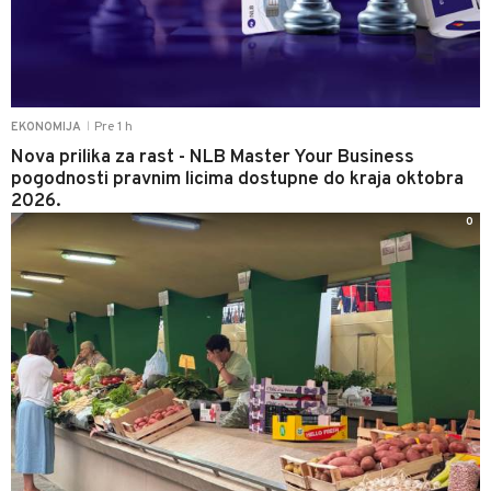
Pre 1 h
EKONOMIJA
|
Nova prilika za rast - NLB Master Your Business
pogodnosti pravnim licima dostupne do kraja oktobra
2026.
0