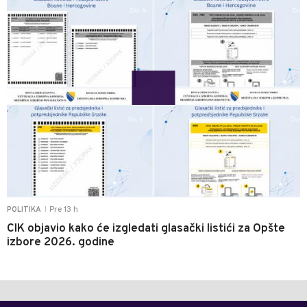
Pre 13 h
POLITIKA
|
CIK objavio kako će izgledati glasački listići za Opšte
izbore 2026. godine