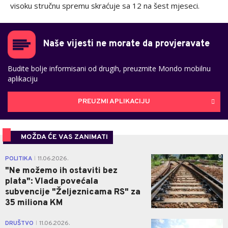
visoku stručnu spremu skraćuje sa 12 na šest mjeseci.
Naše vijesti ne morate da provjeravate
Budite bolje informisani od drugih, preuzmite Mondo mobilnu
aplikaciju
PREUZMI APLIKACIJU
MOŽDA ĆE VAS ZANIMATI
0
POLITIKA
11.06.2026.
|
"Ne možemo ih ostaviti bez
plata": Vlada povećala
subvencije "Željeznicama RS" za
35 miliona KM
1
DRUŠTVO
11.06.2026.
|