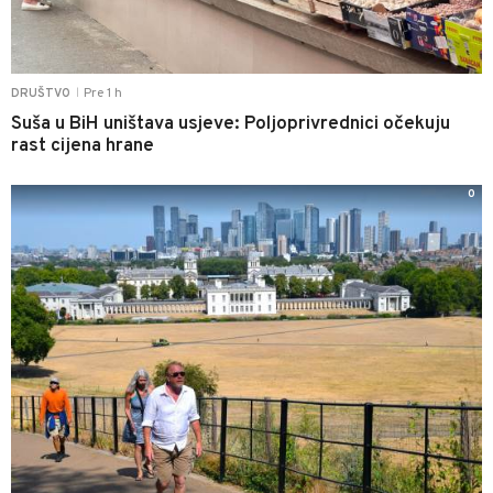
Pre 1 h
DRUŠTVO
|
Suša u BiH uništava usjeve: Poljoprivrednici očekuju
rast cijena hrane
0