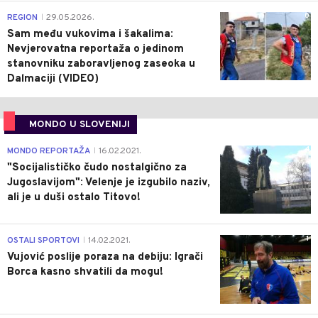
0
REGION
29.05.2026.
|
Sam među vukovima i šakalima:
Nevjerovatna reportaža o jedinom
stanovniku zaboravljenog zaseoka u
Dalmaciji (VIDEO)
MONDO U SLOVENIJI
4
MONDO REPORTAŽA
16.02.2021.
|
"Socijalističko čudo nostalgično za
Jugoslavijom": Velenje je izgubilo naziv,
ali je u duši ostalo Titovo!
1
OSTALI SPORTOVI
14.02.2021.
|
Vujović poslije poraza na debiju: Igrači
Borca kasno shvatili da mogu!