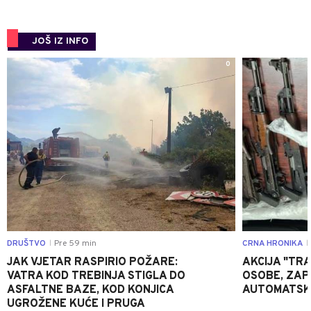
JOŠ IZ INFO
0
DRUŠTVO
Pre 59 min
CRNA HRONIKA
|
|
JAK VJETAR RASPIRIO POŽARE:
AKCIJA "TRA
VATRA KOD TREBINJA STIGLA DO
OSOBE, ZAP
ASFALTNE BAZE, KOD KONJICA
AUTOMATSKI
UGROŽENE KUĆE I PRUGA