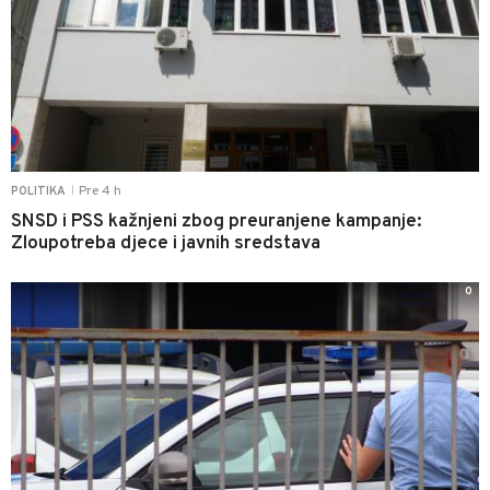
Pre 4 h
POLITIKA
|
SNSD i PSS kažnjeni zbog preuranjene kampanje:
Zloupotreba djece i javnih sredstava
0