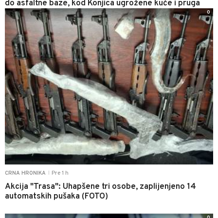
do asfaltne baze, kod Konjica ugrožene kuće i pruga
0
Pre 1 h
CRNA HRONIKA
|
Akcija "Trasa": Uhapšene tri osobe, zaplijenjeno 14
automatskih pušaka (FOTO)
0