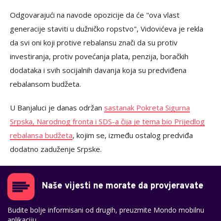
Odgovarajući na navode opozicije da će "ova vlast
generacije staviti u dužničko ropstvo", Vidovićeva je rekla
da svi oni koji protive rebalansu znači da su protiv
investiranja, protiv povećanja plata, penzija, boračkih
dodataka i svih socijalnih davanja koja su predviđena
rebalansom budžeta.
U Banjaluci je danas održan
sastanak Pokreta Sigurna
Srpska, Narodnog fronta i SDS-a čija je tema bio Prijedlog
rebalansa budžeta
, kojim se, između ostalog predviđa
dodatno zaduženje Srpske.
Naše vijesti ne morate da provjeravate
Budite bolje informisani od drugih, preuzmite Mondo mobilnu
aplikaciju