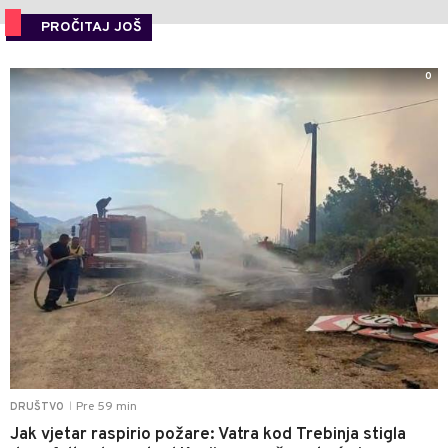
PROČITAJ JOŠ
0
Pre 59 min
DRUŠTVO
|
Jak vjetar raspirio požare: Vatra kod Trebinja stigla