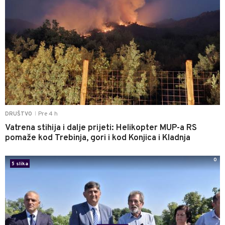
Pre 4 h
DRUŠTVO
|
Vatrena stihija i dalje prijeti: Helikopter MUP-a RS
pomaže kod Trebinja, gori i kod Konjica i Kladnja
0
5 slika