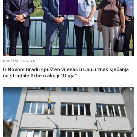
Pre 4 h
DRUŠTVO
|
U Novom Gradu spušten vijenac u Unu u znak sjećanja
na stradale Srbe u akciji "Oluja"
0