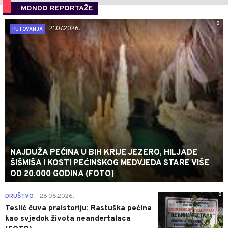
MONDO REPORTAŽE
0
21.07.2026.
PUTOVANJA
NAJDUŽA PEĆINA U BIH KRIJE JEZERO, HILJADE
ŠIŠMIŠA I KOSTI PEĆINSKOG MEDVJEDA STARE VIŠE
OD 20.000 GODINA (FOTO)
0
DRUŠTVO
28.06.2026.
|
Teslić čuva praistoriju: Rastuška pećina
kao svjedok života neandertalaca