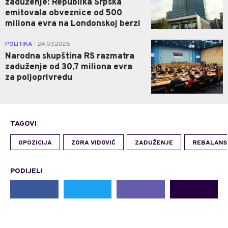
zaduženje: Republika Srpska
emitovala obveznice od 500
miliona evra na Londonskoj berzi
0
POLITIKA
24.03.2026.
|
Narodna skupština RS razmatra
zaduženje od 30,7 miliona evra
za poljoprivredu
TAGOVI
OPOZICIJA
ZORA VIDOVIĆ
ZADUŽENJE
REBALANS
PODIJELI