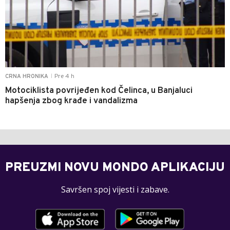
Pre 4 h
CRNA HRONIKA
|
Motociklista povrijeđen kod Čelinca, u Banjaluci
hapšenja zbog krađe i vandalizma
PREUZMI NOVU MONDO APLIKACIJU
Savršen spoj vijesti i zabave.