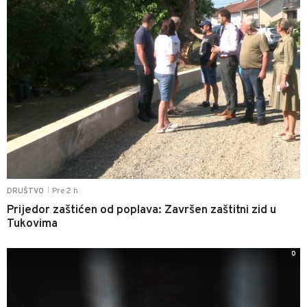
Pre 2 h
DRUŠTVO
|
Prijedor zaštićen od poplava: Završen zaštitni zid u
Tukovima
0