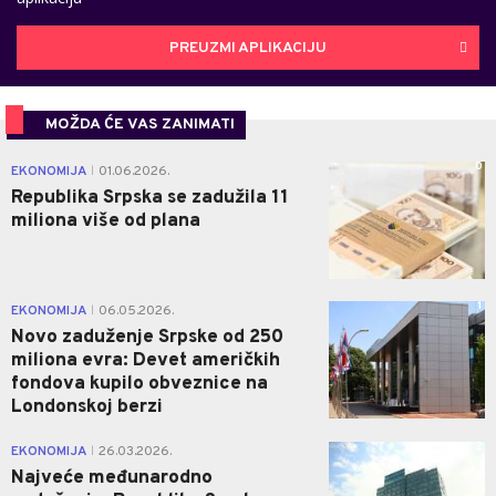
PREUZMI APLIKACIJU
MOŽDA ĆE VAS ZANIMATI
0
EKONOMIJA
01.06.2026.
|
Republika Srpska se zadužila 11
miliona više od plana
1
EKONOMIJA
06.05.2026.
|
Novo zaduženje Srpske od 250
miliona evra: Devet američkih
fondova kupilo obveznice na
Londonskoj berzi
2
EKONOMIJA
26.03.2026.
|
Najveće međunarodno