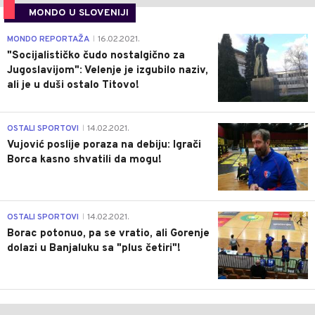
MONDO U SLOVENIJI
4
MONDO REPORTAŽA
16.02.2021.
|
"Socijalističko čudo nostalgično za
Jugoslavijom": Velenje je izgubilo naziv,
ali je u duši ostalo Titovo!
1
OSTALI SPORTOVI
14.02.2021.
|
Vujović poslije poraza na debiju: Igrači
Borca kasno shvatili da mogu!
3
OSTALI SPORTOVI
14.02.2021.
|
Borac potonuo, pa se vratio, ali Gorenje
dolazi u Banjaluku sa "plus četiri"!