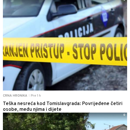
Pre 1 h
CRNA HRONIKA
|
Teška nesreća kod Tomislavgrada: Povrijeđene četiri
osobe, među njima i dijete
0