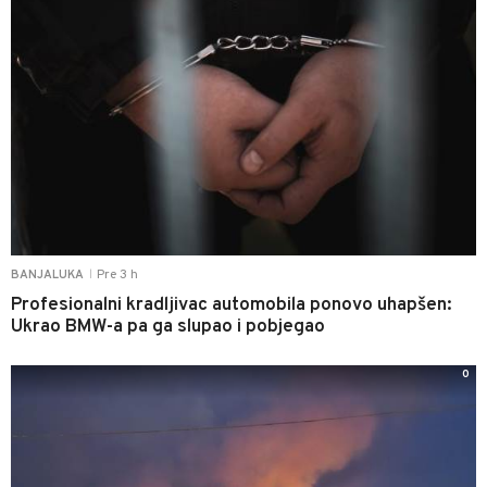
Pre 3 h
BANJALUKA
|
Profesionalni kradljivac automobila ponovo uhapšen:
Ukrao BMW-a pa ga slupao i pobjegao
0