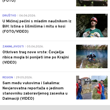
(FOTO)
0
DRUŠTVO
06.06.2026.
|
U Mićinoj pećini s mladim naučnikom iz
BiH: Istina o šišmišima i mitu o kosi
(FOTO/VIDEO)
0
ZANIMLJIVOSTI
05.06.2026.
|
Otkriven trag nove vrste: Čovječja
ribica mogla bi ponijeti ime po Krajini
(VIDEO)
0
REGION
29.05.2026.
|
Sam među vukovima i šakalima:
Nevjerovatna reportaža o jedinom
stanovniku zaboravljenog zaseoka u
Dalmaciji (VIDEO)