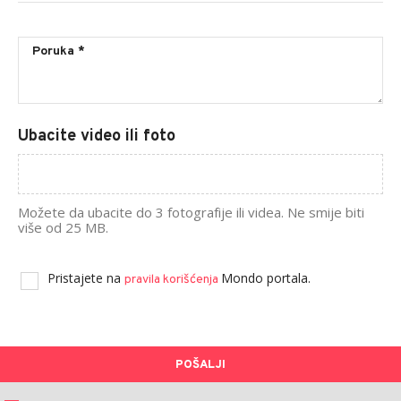
Ubacite video ili foto
Možete da ubacite do 3 fotografije ili videa. Ne smije biti
više od 25 MB.
Pristajete na
Mondo portala.
pravila korišćenja
POŠALJI