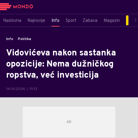
Naslovna
Najnovije
Info
Sport
Zabava
Magazin
M
Info
Politika
Vidovićeva nakon sastanka
opozicije: Nema dužničkog
ropstva, već investicija
14.06.2026. / 15:13