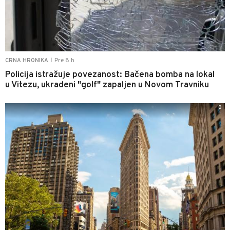
Pre 8 h
CRNA HRONIKA
|
Policija istražuje povezanost: Bačena bomba na lokal
u Vitezu, ukradeni "golf" zapaljen u Novom Travniku
0