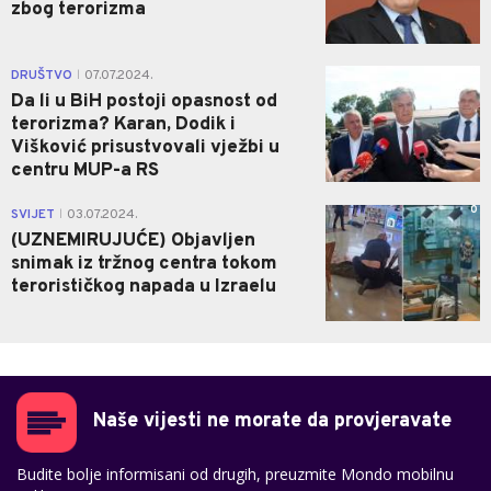
zbog terorizma
0
DRUŠTVO
07.07.2024.
|
Da li u BiH postoji opasnost od
terorizma? Karan, Dodik i
Višković prisustvovali vježbi u
centru MUP-a RS
0
SVIJET
03.07.2024.
|
(UZNEMIRUJUĆE) Objavljen
snimak iz tržnog centra tokom
terorističkog napada u Izraelu
Naše vijesti ne morate da provjeravate
Budite bolje informisani od drugih, preuzmite Mondo mobilnu