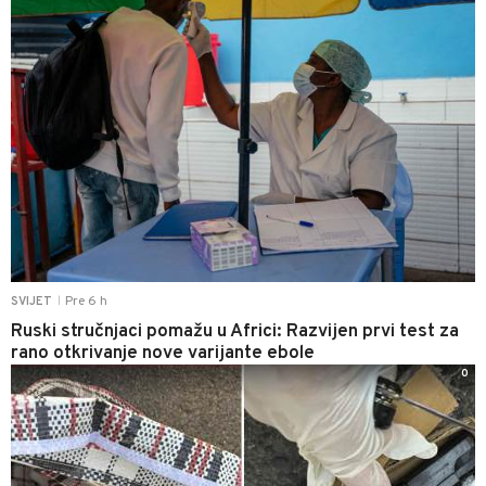
Pre 6 h
SVIJET
|
Ruski stručnjaci pomažu u Africi: Razvijen prvi test za
rano otkrivanje nove varijante ebole
0