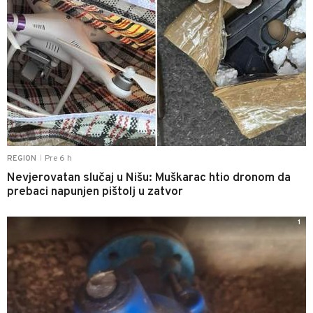
Pre 6 h
REGION
|
Nevjerovatan slučaj u Nišu: Muškarac htio dronom da
prebaci napunjen pištolj u zatvor
1