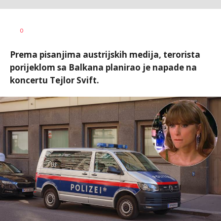
Vesna
AUTOR
0
Kerkez
Prema pisanjima austrijskih medija, terorista
porijeklom sa Balkana planirao je napade na
koncertu Tejlor Svift.