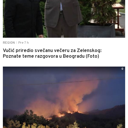
Pre 7 h
REGION
|
Vučić priredio svečanu večeru za Zelenskog:
Poznate teme razgovora u Beogradu (Foto)
0