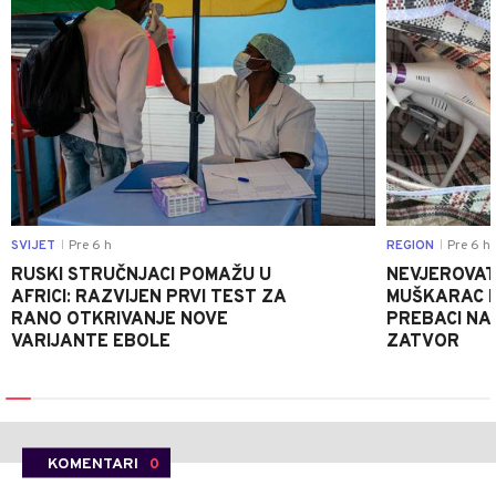
SVIJET
Pre 6 h
REGION
Pre 6 h
|
|
RUSKI STRUČNJACI POMAŽU U
NEVJEROVATA
AFRICI: RAZVIJEN PRVI TEST ZA
MUŠKARAC H
RANO OTKRIVANJE NOVE
PREBACI NA
VARIJANTE EBOLE
ZATVOR
KOMENTARI
0