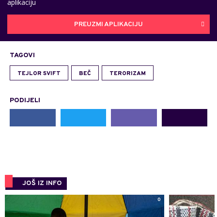
aplikaciju
PREUZMI APLIKACIJU
TAGOVI
TEJLOR SVIFT
BEČ
TERORIZAM
PODIJELI
JOŠ IZ INFO
0