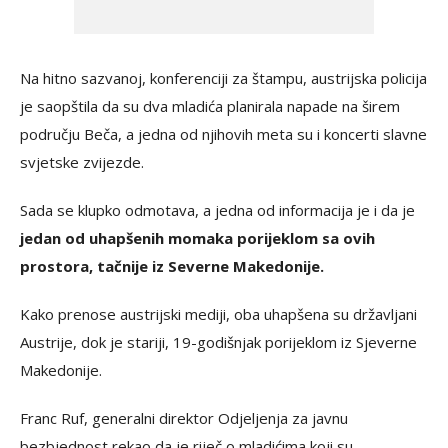
Na hitno sazvanoj, konferenciji za štampu, austrijska policija
je saopštila da su dva mladića planirala napade na širem
području Beča, a jedna od njihovih meta su i koncerti slavne
svjetske zvijezde.
Sada se klupko odmotava, a jedna od informacija je i da je
jedan od uhapšenih momaka porijeklom sa ovih
prostora, tačnije iz Severne Makedonije.
Kako prenose austrijski mediji, oba uhapšena su državljani
Austrije, dok je stariji, 19-godišnjak porijeklom iz Sjeverne
Makedonije.
Franc Ruf, generalni direktor Odjeljenja za javnu
bezbjednost rekao da je riječ o mladićima koji su