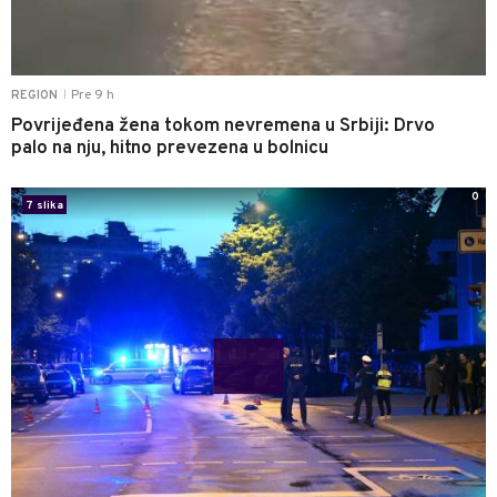
Pre 9 h
REGION
|
Povrijeđena žena tokom nevremena u Srbiji: Drvo
palo na nju, hitno prevezena u bolnicu
0
7 slika