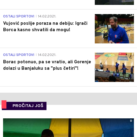
1
OSTALI SPORTOVI
14.02.2021.
|
Vujović poslije poraza na debiju: Igrači
Borca kasno shvatili da mogu!
3
OSTALI SPORTOVI
14.02.2021.
|
Borac potonuo, pa se vratio, ali Gorenje
dolazi u Banjaluku sa "plus četiri"!
PROČITAJ JOŠ
0