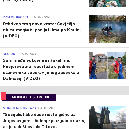
(FOTO/VIDEO)
0
ZANIMLJIVOSTI
05.06.2026.
|
Otkriven trag nove vrste: Čovječja
ribica mogla bi ponijeti ime po Krajini
(VIDEO)
0
REGION
29.05.2026.
|
Sam među vukovima i šakalima:
Nevjerovatna reportaža o jedinom
stanovniku zaboravljenog zaseoka u
Dalmaciji (VIDEO)
MONDO U SLOVENIJI
4
MONDO REPORTAŽA
16.02.2021.
|
"Socijalističko čudo nostalgično za
Jugoslavijom": Velenje je izgubilo naziv,
ali je u duši ostalo Titovo!