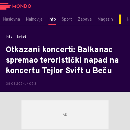
Naslovna
Najnovije
Info
Sport
Zabava
Magazin
M
Info
Svijet
Otkazani koncerti: Balkanac
spremao teroristički napad na
koncertu Tejlor Svift u Beču
08.08.2024. / 09:31