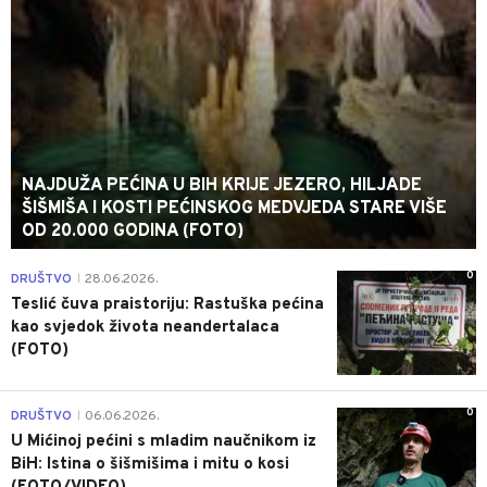
NAJDUŽA PEĆINA U BIH KRIJE JEZERO, HILJADE
ŠIŠMIŠA I KOSTI PEĆINSKOG MEDVJEDA STARE VIŠE
OD 20.000 GODINA (FOTO)
0
DRUŠTVO
28.06.2026.
|
Teslić čuva praistoriju: Rastuška pećina
kao svjedok života neandertalaca
(FOTO)
0
DRUŠTVO
06.06.2026.
|
U Mićinoj pećini s mladim naučnikom iz
BiH: Istina o šišmišima i mitu o kosi