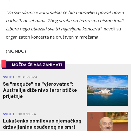
"Za sve ulaznice automatski će biti napravljen povrat novca
u idućih deset dana. Zbog straha od terorizma nismo imali
izbora nego otkazati sva tri najavljena koncerta"
, naveli su
organizatori koncerta na društvenim mrežama
(MONDO)
MOŽDA ĆE VAS ZANIMATI
0
SVIJET
05.08.2024.
|
Sa "moguće" na "vjerovatno":
Australija diže nivo terorističke
prijetnje
0
SVIJET
30.07.2024.
|
Lukašenko pomilovao njemačkog
državljanina osuđenog na smrt