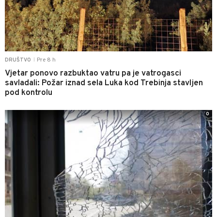
Pre 8 h
DRUŠTVO
|
Vjetar ponovo razbuktao vatru pa je vatrogasci
savladali: Požar iznad sela Luka kod Trebinja stavljen
pod kontrolu
0