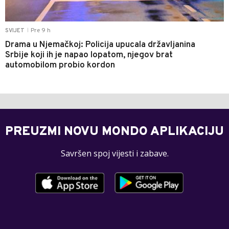
Pre 9 h
SVIJET
|
Drama u Njemačkoj: Policija upucala državljanina
Srbije koji ih je napao lopatom, njegov brat
automobilom probio kordon
PREUZMI NOVU MONDO APLIKACIJU
Savršen spoj vijesti i zabave.