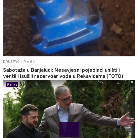
Pre 6 h
DRUŠTVO
|
Sabotaža u Banjaluci: Nesavjesni pojedinci uništili
ventil i isušili rezervoar vode u Rekavicama (FOTO)
0
5 slika