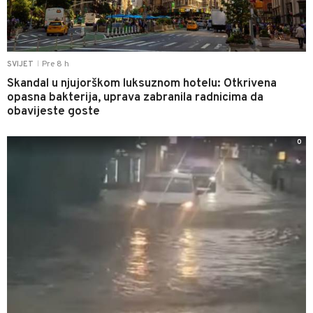
Pre 8 h
SVIJET
|
Skandal u njujorškom luksuznom hotelu: Otkrivena
opasna bakterija, uprava zabranila radnicima da
obavijeste goste
0