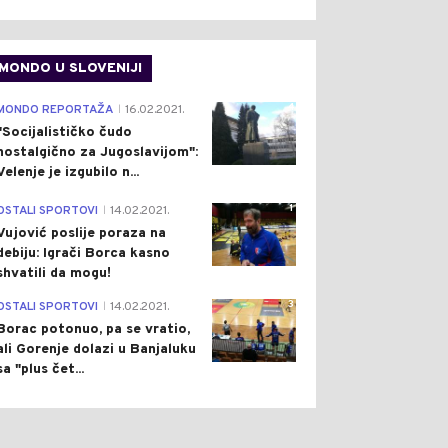
MONDO U SLOVENIJI
4
MONDO REPORTAŽA
16.02.2021.
|
"Socijalističko čudo
nostalgično za Jugoslavijom":
Velenje je izgubilo n...
1
OSTALI SPORTOVI
14.02.2021.
|
Vujović poslije poraza na
debiju: Igrači Borca kasno
shvatili da mogu!
3
OSTALI SPORTOVI
14.02.2021.
|
Borac potonuo, pa se vratio,
ali Gorenje dolazi u Banjaluku
sa "plus čet...