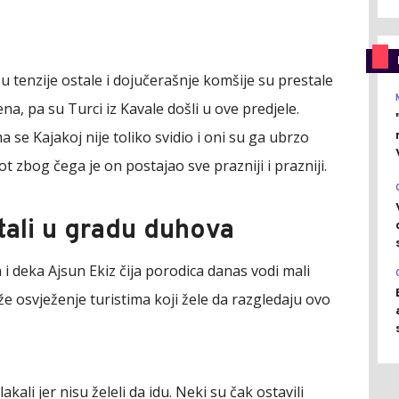
su tenzije ostale i dojučerašnje komšije su prestale
jena, pa su Turci iz Kavale došli u ove predjele.
e Kajakoj nije toliko svidio i oni su ga ubrzo
ot zbog čega je on postajao sve prazniji i prazniji.
stali u gradu duhova
ka i deka Ajsun Ekiz čija porodica danas vodi mali
že osvježenje turistima koji žele da razgledaju ovo
akali jer nisu želeli da idu. Neki su čak ostavili