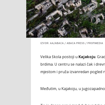
IZVOR: AA/ABACA / ABACA PRESS / PROFIMEDIA
Velika škola postoji u
Kajakoju
. Gra
brdima. U centru se nalazi čak i drev
mjestom i pruža izvanredan pogled na
Međutim, u Kajakoju, u jugozapadnom 