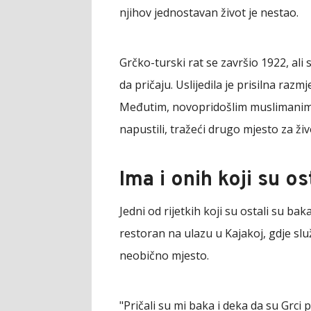
njihov jednostavan život je nestao.
Grčko-turski rat se završio 1922, ali 
da pričaju. Uslijedila je prisilna razm
Međutim, novopridošlim muslimanima s
napustili, tražeći drugo mjesto za živ
Ima i onih koji su o
Jedni od rijetkih koji su ostali su ba
restoran na ulazu u Kajakoj, gdje slu
neobično mjesto.
"Pričali su mi baka i deka da su Grci pl