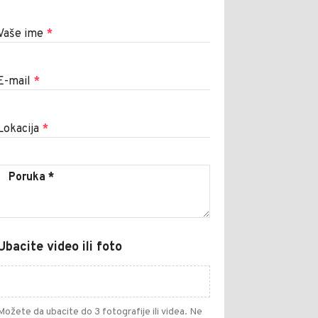
Vaše ime
*
E-mail
*
Lokacija
*
Ubacite video ili foto
Možete da ubacite do 3 fotografije ili videa. Ne