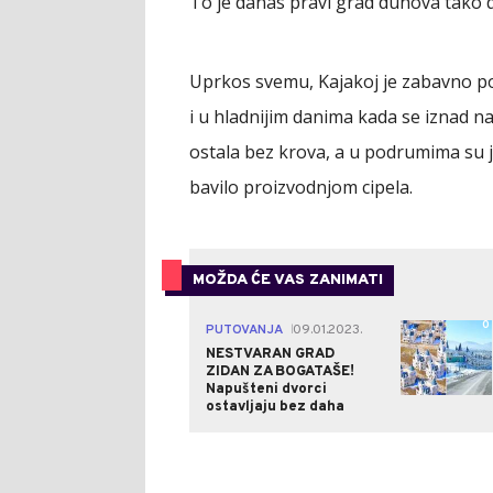
To je danas pravi grad duhova tako 
Uprkos svemu, Kajakoj je zabavno posj
i u hladnijim danima kada se iznad n
ostala bez krova, a u podrumima su j
bavilo proizvodnjom cipela.
MOŽDA ĆE VAS ZANIMATI
0
PUTOVANJA
09.01.2023.
|
NESTVARAN GRAD
ZIDAN ZA BOGATAŠE!
Napušteni dvorci
ostavljaju bez daha