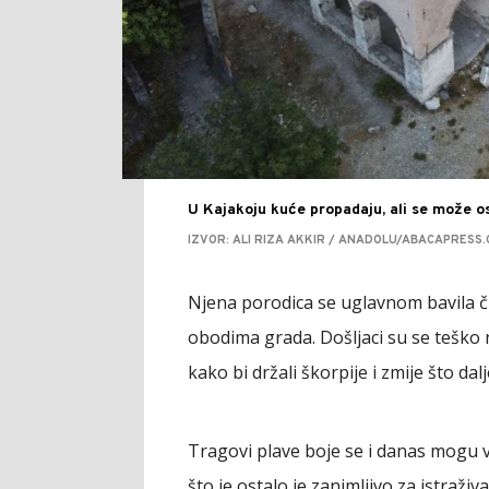
U Kajakoju kuće propadaju, ali se može o
IZVOR: ALI RIZA AKKIR / ANADOLU/ABACAPRESS
Njena porodica se uglavnom bavila ču
obodima grada. Došljaci su se teško na
kako bi držali škorpije i zmije što dalj
Tragovi plave boje se i danas mogu v
što je ostalo je zanimljivo za istraživa