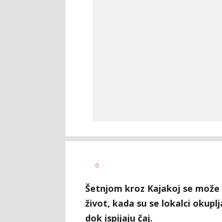
Dušan
AUTOR
0
Volaš
Šetnjom kroz Kajakoj se može 
život, kada su se lokalci okuplj
dok ispijaju čaj.