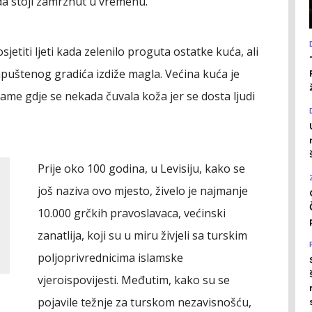
da stoji zamrznut u vremenu.
etiti ljeti kada zelenilo proguta ostatke kuća, ali
apuštenog gradića izdiže magla. Većina kuća je
ame gdje se nekada čuvala koža jer se dosta ljudi
Prije oko 100 godina, u Levisiju, kako se
još naziva ovo mjesto, živelo je najmanje
10.000 grčkih pravoslavaca, većinski
zanatlija, koji su u miru živjeli sa turskim
poljoprivrednicima islamske
vjeroispovijesti. Međutim, kako su se
pojavile težnje za turskom nezavisnošću,