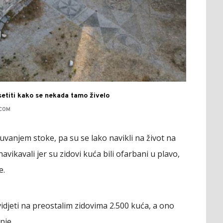
setiti kako se nekada tamo živelo
.COM
vanjem stoke, pa su se lako navikli na život na
vikavali jer su zidovi kuća bili ofarbani u plavo,
e.
idjeti na preostalim zidovima 2.500 kuća, a ono
nje.