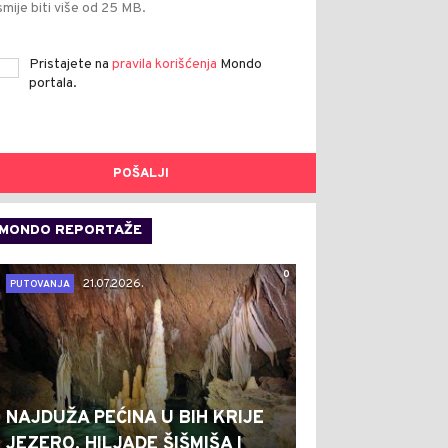
smije biti više od 25 MB.
Pristajete na
pravila korišćenja
Mondo
portala.
POŠALJI
MONDO REPORTAŽE
0
21.07.2026.
PUTOVANJA
NAJDUŽA PEĆINA U BIH KRIJE
JEZERO, HILJADE ŠIŠMIŠA I