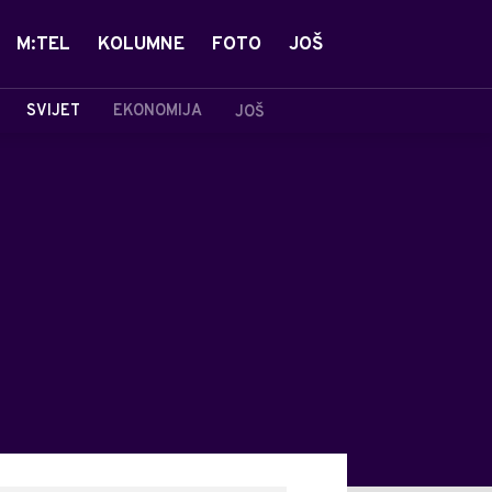
M:TEL
KOLUMNE
FOTO
JOŠ
SVIJET
EKONOMIJA
JOŠ