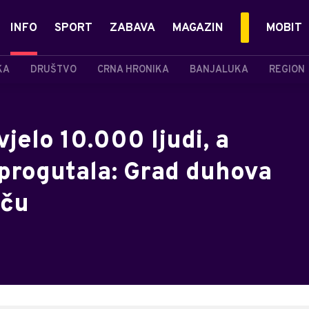
INFO
SPORT
ZABAVA
MAGAZIN
MOBIT
KA
DRUŠTVO
CRNA HRONIKA
BANJALUKA
REGION
jelo 10.000 ljudi, a
 progutala: Grad duhova
iču