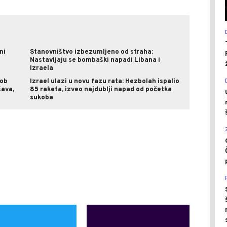
ni
Stanovništvo izbezumljeno od straha:
m
Nastavljaju se bombaški napadi Libana i
Izraela
kob
Izrael ulazi u novu fazu rata: Hezbolah ispalio
šava,
85 raketa, izveo najdublji napad od početka
sukoba