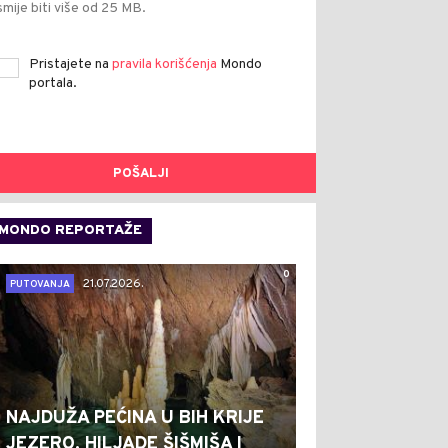
smije biti više od 25 MB.
Pristajete na
pravila korišćenja
Mondo
portala.
POŠALJI
MONDO REPORTAŽE
0
21.07.2026.
PUTOVANJA
NAJDUŽA PEĆINA U BIH KRIJE
JEZERO, HILJADE ŠIŠMIŠA I