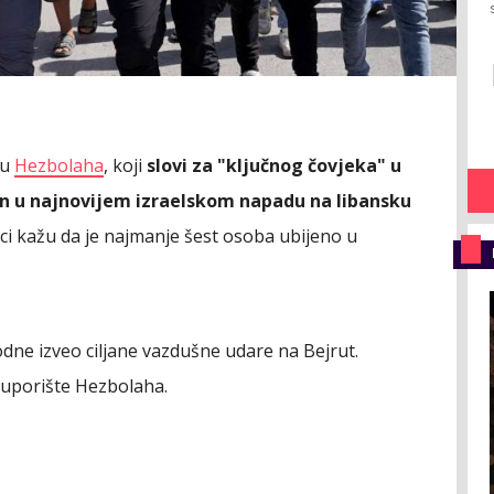
ru
Hezbolaha
, koji
slovi za "ključnog čovjeka" u
en u najnovijem izraelskom napadu na libansku
ici kažu da je najmanje šest osoba ubijeno u
odne izveo ciljane vazdušne udare na Bejrut.
u uporište Hezbolaha.