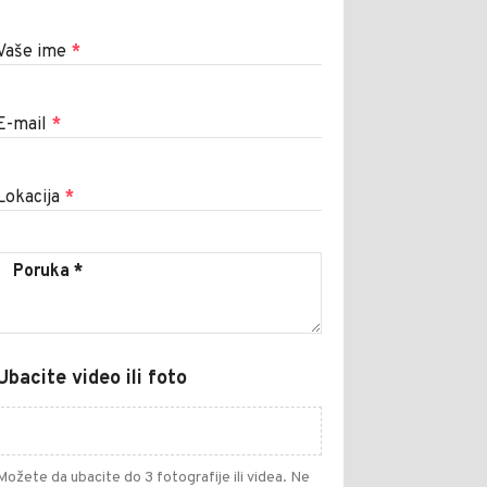
Vaše ime
*
E-mail
*
Lokacija
*
Ubacite video ili foto
Možete da ubacite do 3 fotografije ili videa. Ne