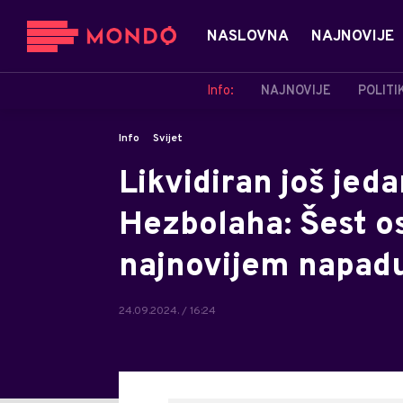
NASLOVNA
NAJNOVIJE
Info:
NAJNOVIJE
POLITI
Info
Svijet
Likvidiran još jeda
Hezbolaha: Šest o
najnovijem napadu
24.09.2024. / 16:24