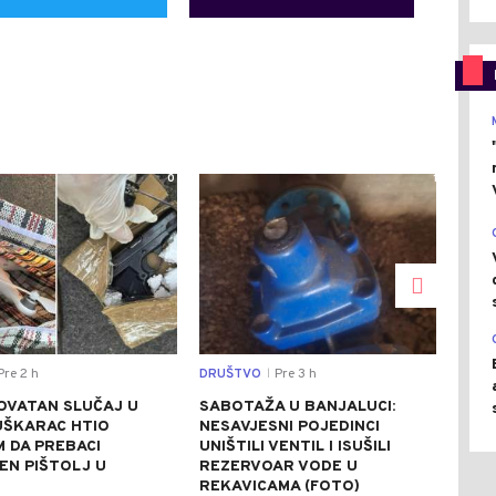
0
1
re 2 h
DRUŠTVO
Pre 3 h
REGI
|
OVATAN SLUČAJ U
SABOTAŽA U BANJALUCI:
VUČ
UŠKARAC HTIO
NESAVJESNI POJEDINCI
VEČ
 DA PREBACI
UNIŠTILI VENTIL I ISUŠILI
POZ
EN PIŠTOLJ U
REZERVOAR VODE U
RAZ
R
REKAVICAMA (FOTO)
(FO