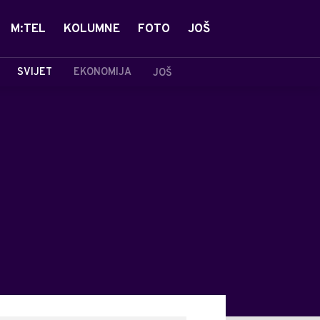
M:TEL
KOLUMNE
FOTO
JOŠ
SVIJET
EKONOMIJA
JOŠ