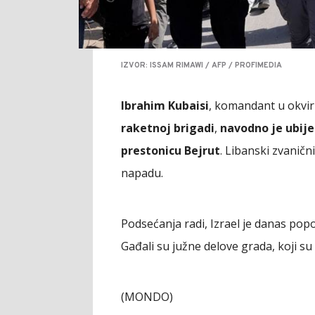
IZVOR: ISSAM RIMAWI / AFP / PROFIMEDIA
Ibrahim Kubaisi
, komandant u okvi
raketnoj brigadi
,
navodno je ubij
prestonicu Bejrut
. Libanski zvaničn
napadu.
Podsećanja radi, Izrael je danas pop
Gađali su južne delove grada, koji s
(MONDO)