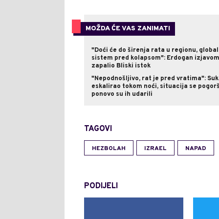
MOŽDA ĆE VAS ZANIMATI
"Doći će do širenja rata u regionu, global
sistem pred kolapsom": Erdogan izjavo
zapalio Bliski istok
"Nepodnošljivo, rat je pred vratima": Su
eskalirao tokom noći, situacija se pogor
ponovo su ih udarili
TAGOVI
HEZBOLAH
IZRAEL
NAPAD
PODIJELI