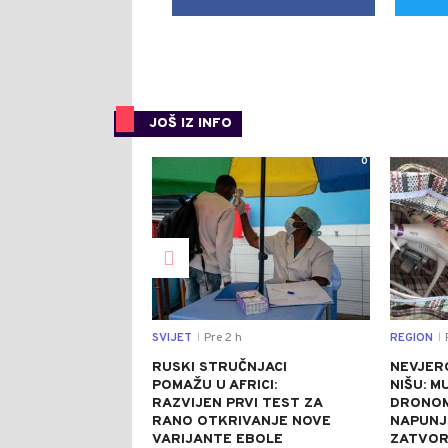
JOŠ IZ INFO
0
SVIJET
Pre 2 h
REGION
P
|
|
RUSKI STRUČNJACI
NEVJER
POMAŽU U AFRICI:
NIŠU: M
RAZVIJEN PRVI TEST ZA
DRONOM
RANO OTKRIVANJE NOVE
NAPUNJ
VARIJANTE EBOLE
ZATVO