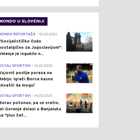
MONDO U SLOVENIJI
4
MONDO REPORTAŽA
16.02.2021.
|
"Socijalističko čudo
nostalgično za Jugoslavijom":
0
0
Velenje je izgubilo n...
1
OSTALI SPORTOVI
14.02.2021.
|
Vujović poslije poraza na
debiju: Igrači Borca kasno
shvatili da mogu!
3
OSTALI SPORTOVI
14.02.2021.
|
Borac potonuo, pa se vratio,
ON
Pre 3 h
DRUŠTVO
Pre 4 h
|
|
ali Gorenje dolazi u Banjaluku
IĆ PRIREDIO SVEČANU
VJETAR PONOVO
sa "plus čet...
ERU ZA ZELENSKOG:
RAZBUKTAO VATRU PA JE
NATE TEME
VATROGASCI SAVLADALI:
GOVORA U BEOGRADU
POŽAR IZNAD SELA LUKA
TO)
KOD TREBINJA STAVLJEN