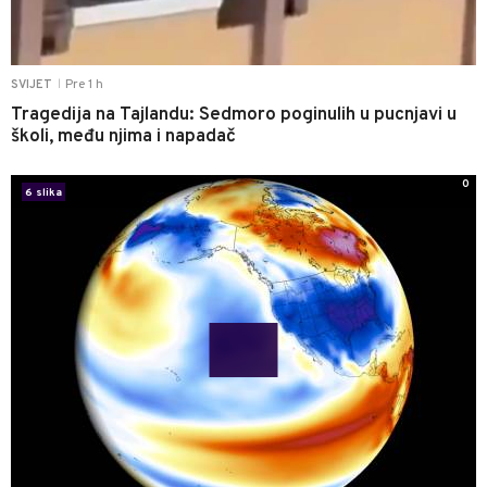
Pre 1 h
SVIJET
|
Tragedija na Tajlandu: Sedmoro poginulih u pucnjavi u
školi, među njima i napadač
0
6 slika