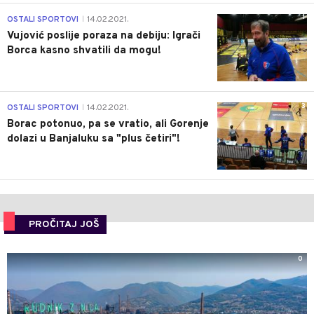
1
OSTALI SPORTOVI
14.02.2021.
|
Vujović poslije poraza na debiju: Igrači
Borca kasno shvatili da mogu!
3
OSTALI SPORTOVI
14.02.2021.
|
Borac potonuo, pa se vratio, ali Gorenje
dolazi u Banjaluku sa "plus četiri"!
PROČITAJ JOŠ
0