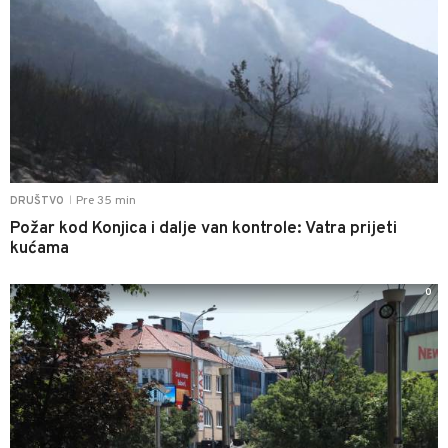
Pre 35 min
DRUŠTVO
|
Požar kod Konjica i dalje van kontrole: Vatra prijeti
kućama
0