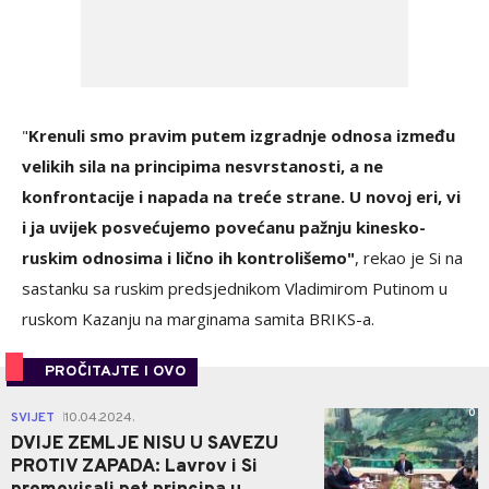
"
Krenuli smo pravim putem izgradnje odnosa između
velikih sila na principima nesvrstanosti, a ne
konfrontacije i napada na treće strane. U novoj eri, vi
i ja uvijek posvećujemo povećanu pažnju kinesko-
ruskim odnosima i lično ih kontrolišemo"
, rekao je Si na
sastanku sa ruskim predsjednikom Vladimirom Putinom u
ruskom Kazanju na marginama samita BRIKS-a.
PROČITAJTE I OVO
0
SVIJET
10.04.2024.
|
DVIJE ZEMLJE NISU U SAVEZU
PROTIV ZAPADA: Lavrov i Si