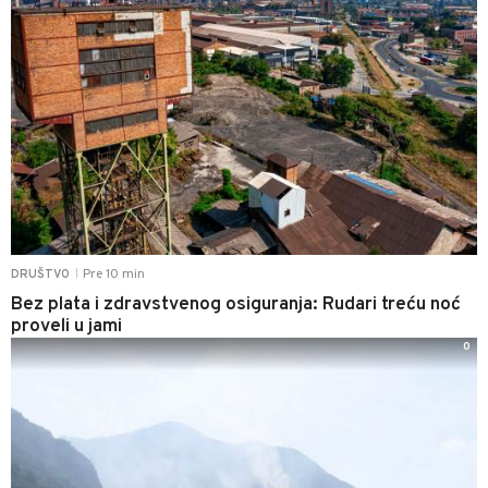
Pre 10 min
DRUŠTVO
|
Bez plata i zdravstvenog osiguranja: Rudari treću noć
proveli u jami
0