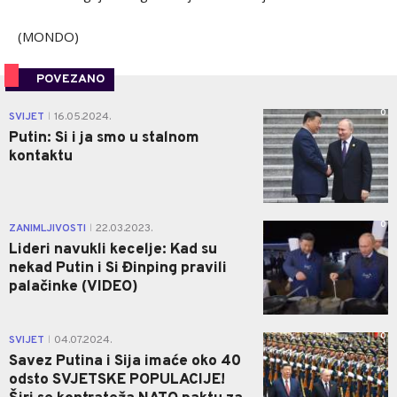
(MONDO)
POVEZANO
0
SVIJET
16.05.2024.
|
Putin: Si i ja smo u stalnom
kontaktu
0
ZANIMLJIVOSTI
22.03.2023.
|
Lideri navukli kecelje: Kad su
nekad Putin i Si Đinping pravili
palačinke (VIDEO)
0
SVIJET
04.07.2024.
|
Savez Putina i Sija imaće oko 40
odsto SVJETSKE POPULACIJE!