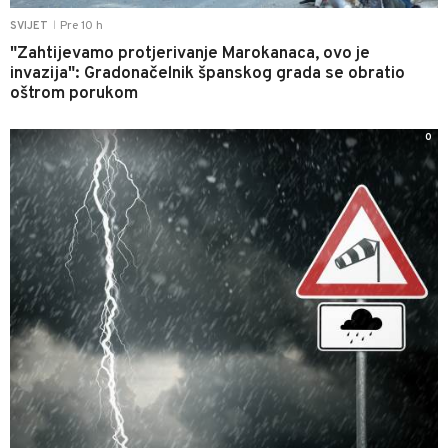
Pre 10 h
SVIJET
|
"Zahtijevamo protjerivanje Marokanaca, ovo je
invazija": Gradonačelnik španskog grada se obratio
oštrom porukom
0