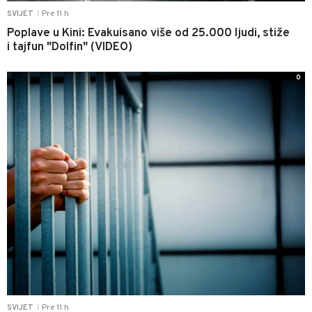
Pre 11 h
SVIJET
|
Poplave u Kini: Evakuisano više od 25.000 ljudi, stiže
i tajfun "Dolfin" (VIDEO)
0
Pre 11 h
SVIJET
|