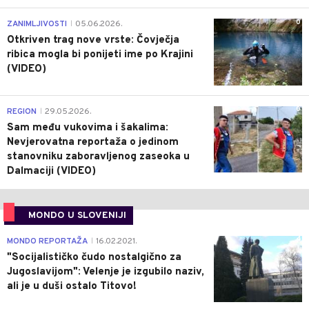
0
ZANIMLJIVOSTI
05.06.2026.
|
Otkriven trag nove vrste: Čovječja
ribica mogla bi ponijeti ime po Krajini
(VIDEO)
0
REGION
29.05.2026.
|
Sam među vukovima i šakalima:
Nevjerovatna reportaža o jedinom
stanovniku zaboravljenog zaseoka u
Dalmaciji (VIDEO)
MONDO U SLOVENIJI
4
MONDO REPORTAŽA
16.02.2021.
|
"Socijalističko čudo nostalgično za
Jugoslavijom": Velenje je izgubilo naziv,
ali je u duši ostalo Titovo!