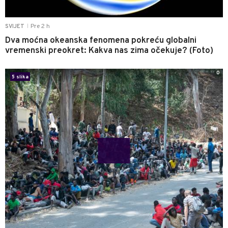
Pre 2 h
SVIJET
|
Dva moćna okeanska fenomena pokreću globalni
vremenski preokret: Kakva nas zima očekuje? (Foto)
0
5 slika