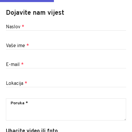
Dojavite nam vijest
Naslov
*
Vaše ime
*
E-mail
*
Lokacija
*
Ubacite video ili foto