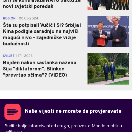
Širi se kontrateža NATO paktu za
novi svjetski poredak
0
REGION
08.05.2024.
|
Šta su potpisali Vučić i Si? Srbija i
Kina podigle saradnju na najviši
mogući nivo - zajedničke vizije
budućnosti
1
SVIJET
17.11.2023.
|
Bajden nakon sastanka nazvao
Sija "diktatorom", Blinken
"prevrtao očima"? (VIDEO)
Naše vijesti ne morate da provjeravate
Budite bolje informisani od drugih, preuzmite Mondo mobilnu
aplikaciju