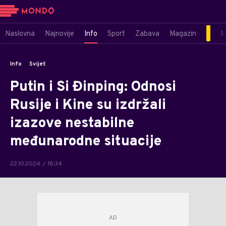
Naslovna
Najnovije
Info
Sport
Zabava
Magazin
M
Info
Svijet
Putin i Si Đinping: Odnosi
Rusije i Kine su izdržali
izazove nestabilne
međunarodne situacije
22.10.2024. / 18:34