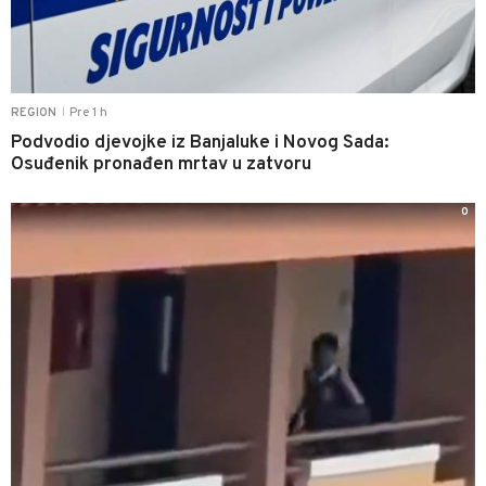
Pre 1 h
REGION
|
Podvodio djevojke iz Banjaluke i Novog Sada:
Osuđenik pronađen mrtav u zatvoru
0