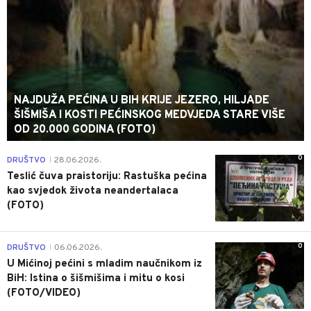
NAJDUŽA PEĆINA U BIH KRIJE JEZERO, HILJADE
ŠIŠMIŠA I KOSTI PEĆINSKOG MEDVJEDA STARE VIŠE
OD 20.000 GODINA (FOTO)
0
DRUŠTVO
28.06.2026.
|
Teslić čuva praistoriju: Rastuška pećina
kao svjedok života neandertalaca
(FOTO)
0
DRUŠTVO
06.06.2026.
|
U Mićinoj pećini s mladim naučnikom iz
BiH: Istina o šišmišima i mitu o kosi
(FOTO/VIDEO)