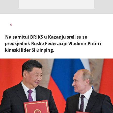
Željko
AUTOR
0
Svitlica
Na samitui BRIKS u Kazanju sreli su se
predsjednik Ruske Federacije Vladimir Putin i
kineski lider Si Đinping.