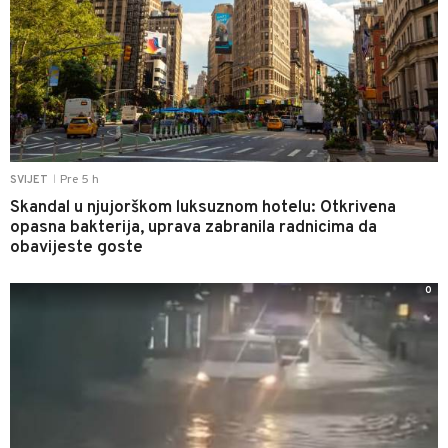
Pre 5 h
SVIJET
|
Skandal u njujorškom luksuznom hotelu: Otkrivena
opasna bakterija, uprava zabranila radnicima da
obavijeste goste
0