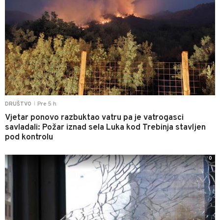
Pre 5 h
DRUŠTVO
|
Vjetar ponovo razbuktao vatru pa je vatrogasci
savladali: Požar iznad sela Luka kod Trebinja stavljen
pod kontrolu
0