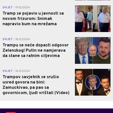
0
SVIJET
19.12.2024.
|
Tramp se pojavio u javnosti sa
novom frizurom: Snimak
napravio bum na mrežama
2
SVIJET
18.12.2024.
|
Trampu se neće dopasti odgovor
Zelenskog! Putin ne namjerava
da stane sa ratnim ciljevima
0
SVIJET
16.12.2024.
|
Trampov savjetnik se srušio
usred govora na bini:
Zamuckivao, pa pao sa
govornicom, ljudi vrištali (Video)