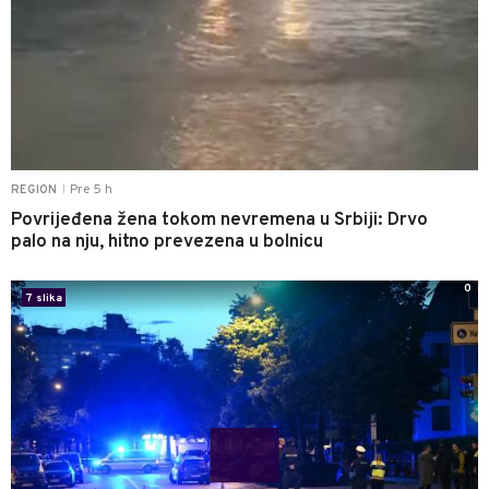
Pre 5 h
REGION
|
Povrijeđena žena tokom nevremena u Srbiji: Drvo
palo na nju, hitno prevezena u bolnicu
0
7 slika