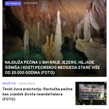
0
21.07.2026.
PUTOVANJA
NAJDUŽA PEĆINA U BIH KRIJE JEZERO, HILJADE
ŠIŠMIŠA I KOSTI PEĆINSKOG MEDVJEDA STARE VIŠE
OD 20.000 GODINA (FOTO)
0
DRUŠTVO
28.06.2026.
|
Teslić čuva praistoriju: Rastuška pećina
kao svjedok života neandertalaca
(FOTO)