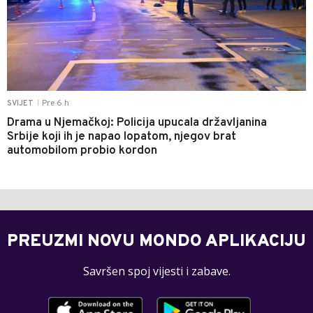
Pre 6 h
SVIJET
|
Drama u Njemačkoj: Policija upucala državljanina
Srbije koji ih je napao lopatom, njegov brat
automobilom probio kordon
PREUZMI NOVU MONDO APLIKACIJU
Savršen spoj vijesti i zabave.