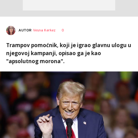
AUTOR
Vesna Kerkez
0
Trampov pomoćnik, koji je igrao glavnu ulogu u
njegovoj kampanji, opisao ga je kao
"apsolutnog morona".