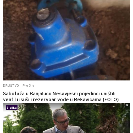
Pre 3 h
DRUŠTVO
|
Sabotaža u Banjaluci: Nesavjesni pojedinci uništili
ventil i isušili rezervoar vode u Rekavicama (FOTO)
0
5 slika