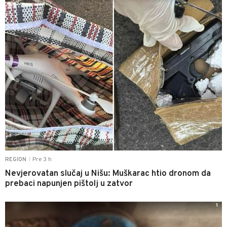
Pre 3 h
REGION
|
Nevjerovatan slučaj u Nišu: Muškarac htio dronom da
prebaci napunjen pištolj u zatvor
1