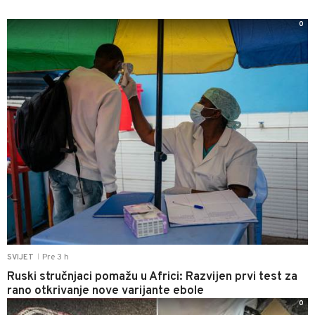
0
Pre 3 h
SVIJET
|
Ruski stručnjaci pomažu u Africi: Razvijen prvi test za
rano otkrivanje nove varijante ebole
0