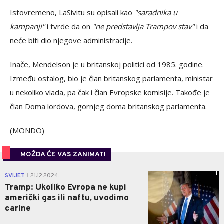
Istovremeno, LaSivitu su opisali kao
"saradnika u
kampanji"
i tvrde da on
"ne predstavlja Trampov stav"
i da
neće biti dio njegove administracije.
Inače, Mendelson je u britanskoj politici od 1985. godine.
Između ostalog, bio je član britanskog parlamenta, ministar
u nekoliko vlada, pa čak i član Evropske komisije. Takođe je
član Doma lordova, gornjeg doma britanskog parlamenta.
(MONDO)
MOŽDA ĆE VAS ZANIMATI
1
SVIJET
21.12.2024.
|
Tramp: Ukoliko Evropa ne kupi
američki gas ili naftu, uvodimo
carine