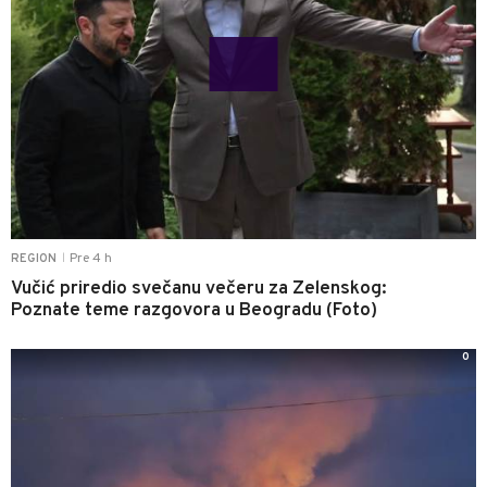
Pre 4 h
REGION
|
Vučić priredio svečanu večeru za Zelenskog:
Poznate teme razgovora u Beogradu (Foto)
0