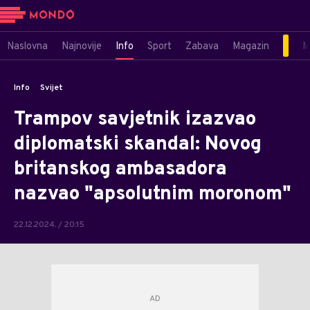
Naslovna
Najnovije
Info
Sport
Zabava
Magazin
M
Info
Svijet
Trampov savjetnik izazvao
diplomatski skandal: Novog
britanskog ambasadora
nazvao "apsolutnim moronom"
22.12.2024. / 20:15