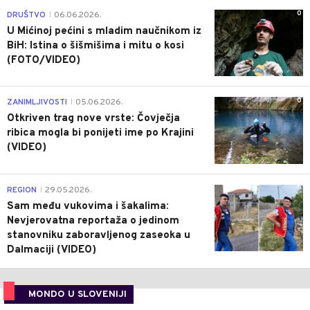
0
DRUŠTVO
06.06.2026.
|
U Mićinoj pećini s mladim naučnikom iz
BiH: Istina o šišmišima i mitu o kosi
(FOTO/VIDEO)
0
ZANIMLJIVOSTI
05.06.2026.
|
Otkriven trag nove vrste: Čovječja
ribica mogla bi ponijeti ime po Krajini
(VIDEO)
0
REGION
29.05.2026.
|
Sam među vukovima i šakalima:
Nevjerovatna reportaža o jedinom
stanovniku zaboravljenog zaseoka u
Dalmaciji (VIDEO)
MONDO U SLOVENIJI