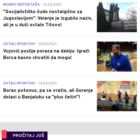
4
MONDO REPORTAŽA
16.02.2021.
|
"Socijalističko čudo nostalgično za
Jugoslavijom": Velenje je izgubilo naziv,
ali je u duši ostalo Titovo!
1
OSTALI SPORTOVI
14.02.2021.
|
Vujović poslije poraza na debiju: Igrači
Borca kasno shvatili da mogu!
3
OSTALI SPORTOVI
14.02.2021.
|
Borac potonuo, pa se vratio, ali Gorenje
dolazi u Banjaluku sa "plus četiri"!
PROČITAJ JOŠ