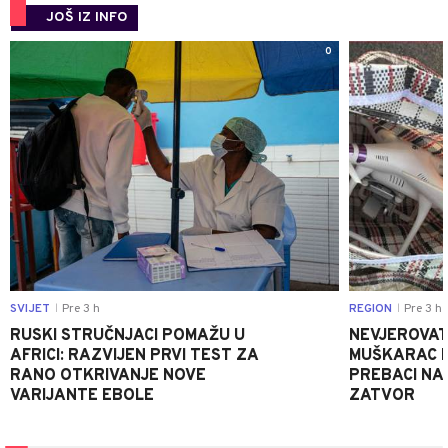
JOŠ IZ INFO
0
SVIJET
Pre 3 h
REGION
Pre 3 h
|
|
RUSKI STRUČNJACI POMAŽU U
NEVJEROVATA
AFRICI: RAZVIJEN PRVI TEST ZA
MUŠKARAC H
RANO OTKRIVANJE NOVE
PREBACI NA
VARIJANTE EBOLE
ZATVOR