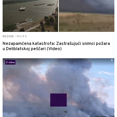
Pre 9 h
REGION
|
Nezapamćena katastrofa: Zastrašujući snimci požara
u Deliblatskoj peščari (Video)
0
3 slika