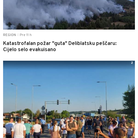
Pre 11 h
REGION
|
Katastrofalan požar "guta" Deliblatsku peščaru:
Cijelo selo evakuisano
2