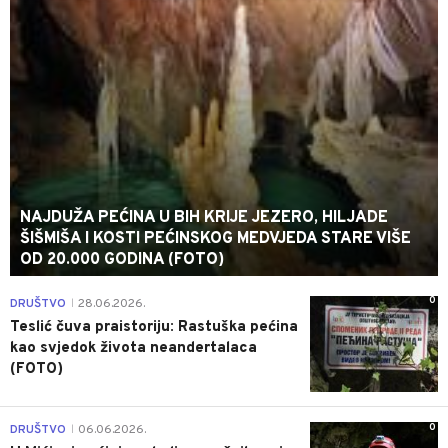
NAJDUŽA PEĆINA U BIH KRIJE JEZERO, HILJADE
ŠIŠMIŠA I KOSTI PEĆINSKOG MEDVJEDA STARE VIŠE
OD 20.000 GODINA (FOTO)
0
DRUŠTVO
28.06.2026.
|
Teslić čuva praistoriju: Rastuška pećina
kao svjedok života neandertalaca
(FOTO)
0
DRUŠTVO
06.06.2026.
|