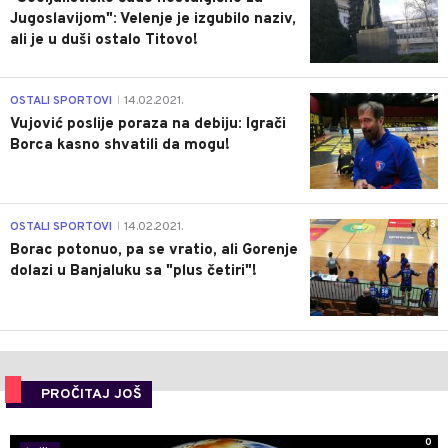
Jugoslavijom": Velenje je izgubilo naziv,
ali je u duši ostalo Titovo!
1
OSTALI SPORTOVI
14.02.2021.
|
Vujović poslije poraza na debiju: Igrači
Borca kasno shvatili da mogu!
3
OSTALI SPORTOVI
14.02.2021.
|
Borac potonuo, pa se vratio, ali Gorenje
dolazi u Banjaluku sa "plus četiri"!
PROČITAJ JOŠ
0