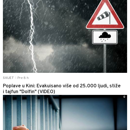
Pre 8 h
SVIJET
|
Poplave u Kini: Evakuisano više od 25.000 ljudi, stiže
i tajfun "Dolfin" (VIDEO)
0