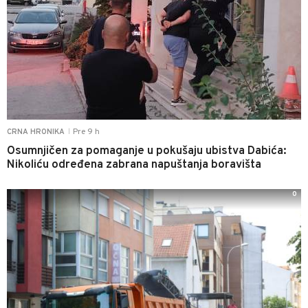
Pre 9 h
CRNA HRONIKA
|
Osumnjičen za pomaganje u pokušaju ubistva Dabića:
Nikoliću određena zabrana napuštanja boravišta
0