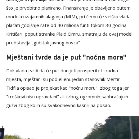
što je prvobitno planirano. Finansiranje je obavljeno putem
modela uzajamnih ulaganja (MIM), pri čemu će velška vlada
plaćati godišnje rate od 40 miliona funti tokom 30 godina.
Kritičari, poput stranke Plaid Cimru, smatraju da ovaj model
predstavlja „gubitak javnog novca“.
Mještani tvrde da je put "noćna mora"
Dok vlada tvrdi da će put donijeti prosperitet i radna
mjesta, mještani su podjeljeni. Jedan stanovnik Mertir
Tidfila opisao je projekat kao "noćnu moru", zbog toga jer
"troškovi nisu opravdani" ali i zbog ogromnih saobraćajnih
gužvi zbog kojih su svakodnevno kasnili na posao.