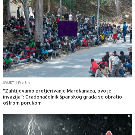
Pre 8 h
SVIJET
|
"Zahtijevamo protjerivanje Marokanaca, ovo je
invazija": Gradonačelnik španskog grada se obratio
oštrom porukom
0