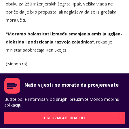
obuku za 250 inženjerskih šegrta. Ipak, velška vlada ne
poriče da je bilo propusta, ali naglašava da se iz grešaka
mora učiti.
"Moramo balansirati između smanjenja emisija ugljen-
dioksida i podsticanja razvoja zajednica"
, rekao je
ministar saobraćaja Ken Skejts.
(Mondo.rs)
Naše vijesti ne morate da provjeravate
Budite bolje informisani od drugih, preuzmite Mondo mobilnu
aplikaciju
PREUZMI APLIKACIJU