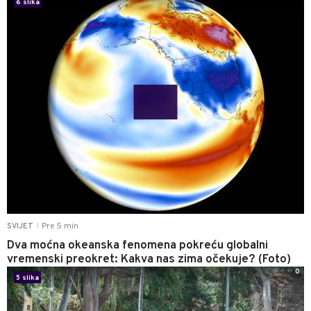
6 slika
Pre 5 min
SVIJET
|
Dva moćna okeanska fenomena pokreću globalni
vremenski preokret: Kakva nas zima očekuje? (Foto)
0
5 slika