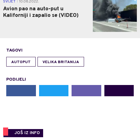
0
SVIJET
10.08.2022.
|
Avion pao na auto-put u
Kaliforniji i zapalio se (VIDEO)
TAGOVI
AUTOPUT
VELIKA BRITANIJA
PODIJELI
JOŠ IZ INFO