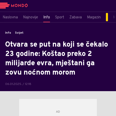
Naslovna
Najnovije
Info
Sport
Zabava
Magazin
M
Info
Svijet
Otvara se put na koji se čekalo
23 godine: Koštao preko 2
milijarde evra, mještani ga
zovu noćnom morom
06.01.2025. / 12:18