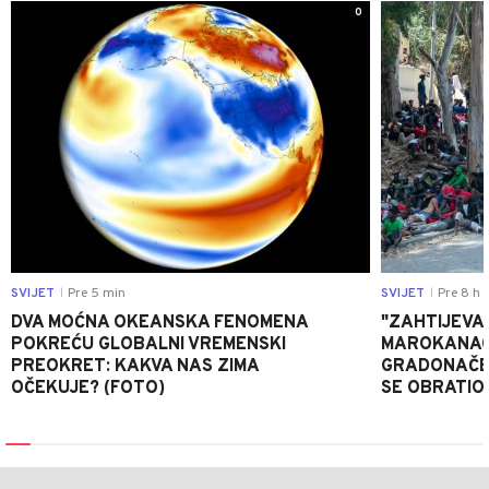
0
SVIJET
Pre 5 min
SVIJET
Pre 8 h
|
|
DVA MOĆNA OKEANSKA FENOMENA
"ZAHTIJEVA
POKREĆU GLOBALNI VREMENSKI
MAROKANACA
PREOKRET: KAKVA NAS ZIMA
GRADONAČE
OČEKUJE? (FOTO)
SE OBRATI