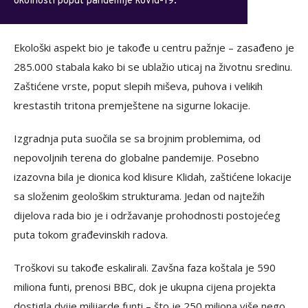
okolnosti poput pandemije kovid-19.
Ekološki aspekt bio je takođe u centru pažnje – zasađeno je
285.000 stabala kako bi se ublažio uticaj na životnu sredinu.
Zaštićene vrste, poput slepih miševa, puhova i velikih
krestastih tritona premještene na sigurne lokacije.
Izgradnja puta suočila se sa brojnim problemima, od
nepovoljnih terena do globalne pandemije. Posebno
izazovna bila je dionica kod klisure Klidah, zaštićene lokacije
sa složenim geološkim strukturama. Jedan od najtežih
dijelova rada bio je i održavanje prohodnosti postojećeg
puta tokom građevinskih radova.
Troškovi su takođe eskalirali. Zavšna faza koštala je 590
miliona funti, prenosi BBC, dok je ukupna cijena projekta
dostigla dvije milijarde funti – što je 250 miliona više nego