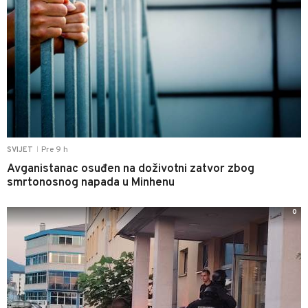
Pre 9 h
SVIJET
|
Avganistanac osuđen na doživotni zatvor zbog
smrtonosnog napada u Minhenu
0