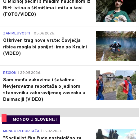
U Mićinoj pećini s mladim naučnikom iz
BiH: Istina o šišmišima i mitu o kosi
(FOTO/VIDEO)
0
ZANIMLJIVOSTI
05.06.2026.
|
Otkriven trag nove vrste: Čovječja
ribica mogla bi ponijeti ime po Krajini
(VIDEO)
0
REGION
29.05.2026.
|
Sam među vukovima i šakalima:
Nevjerovatna reportaža o jedinom
stanovniku zaboravljenog zaseoka u
Dalmaciji (VIDEO)
MONDO U SLOVENIJI
4
MONDO REPORTAŽA
16.02.2021.
|
"Socijalističko čudo nostalgično za