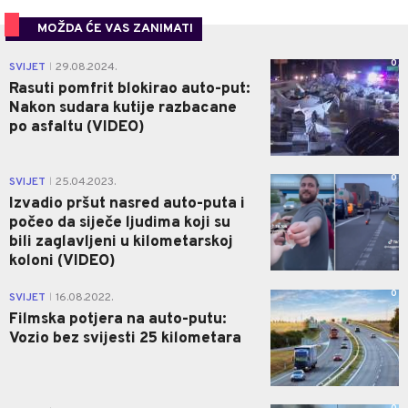
MOŽDA ĆE VAS ZANIMATI
0
SVIJET
29.08.2024.
|
Rasuti pomfrit blokirao auto-put:
Nakon sudara kutije razbacane
po asfaltu (VIDEO)
0
SVIJET
25.04.2023.
|
Izvadio pršut nasred auto-puta i
počeo da siječe ljudima koji su
bili zaglavljeni u kilometarskoj
koloni (VIDEO)
0
SVIJET
16.08.2022.
|
Filmska potjera na auto-putu:
Vozio bez svijesti 25 kilometara