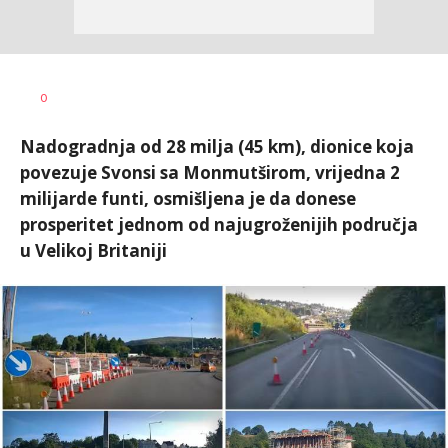
Jelena
AUTOR
0
Nikolić
Nadogradnja od 28 milja (45 km), dionice koja
povezuje Svonsi sa Monmutširom, vrijedna 2
milijarde funti, osmišljena je da donese
prosperitet jednom od najugroženijih područja
u Velikoj Britaniji