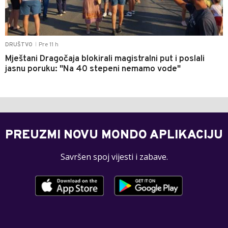
Pre 11 h
DRUŠTVO
|
Mještani Dragočaja blokirali magistralni put i poslali
jasnu poruku: "Na 40 stepeni nemamo vode"
PREUZMI NOVU MONDO APLIKACIJU
Savršen spoj vijesti i zabave.