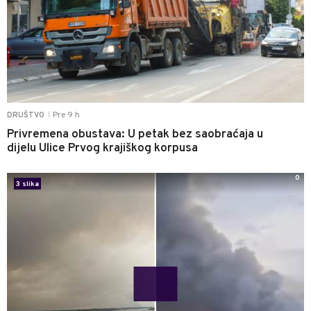
Pre 9 h
DRUŠTVO
|
Privremena obustava: U petak bez saobraćaja u
dijelu Ulice Prvog krajiškog korpusa
0
3 slika