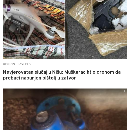
Pre 13 h
REGION
|
Nevjerovatan slučaj u Nišu: Muškarac htio dronom da
prebaci napunjen pištolj u zatvor
1