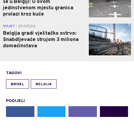
se u Belgiji: U ovom
jedinstvenom mjestu granica
prolazi kroz kuće
0
SVIJET
25.11.2024.
|
Belgija gradi vještačko ostrvo:
Snabdijevaće strujom 3 miliona
domaćinstava
TAGOVI
BRISEL
BELGIJA
PODIJELI