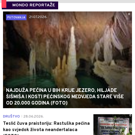
MONDO REPORTAŽE
0
21.07.2026.
PUTOVANJA
NAJDUŽA PEĆINA U BIH KRIJE JEZERO, HILJADE
ŠIŠMIŠA I KOSTI PEĆINSKOG MEDVJEDA STARE VIŠE
OD 20.000 GODINA (FOTO)
0
DRUŠTVO
28.06.2026.
|
Teslić čuva praistoriju: Rastuška pećina
kao svjedok života neandertalaca