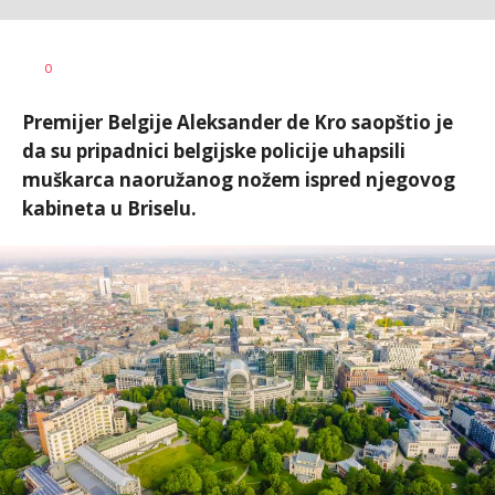
Dušan
AUTOR
0
Volaš
Premijer Belgije Aleksander de Kro saopštio je
da su pripadnici belgijske policije uhapsili
muškarca naoružanog nožem ispred njegovog
kabineta u Briselu.