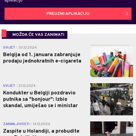
PREUZMI APLIKACIJU
MOŽDA ĆE VAS ZANIMATI
0
SVIJET
30.12.2024.
|
Belgija od 1. januara zabranjuje
prodaju jednokratnih e-cigareta
0
SVIJET
21.12.2024.
|
Kondukter u Belgiji pozdravio
putnika sa "bonjour": Izbio
skandal, umiješao se i ministar
0
ZANIMLJIVOSTI
14.12.2024.
|
Zaspite u Holandiji, a probudite