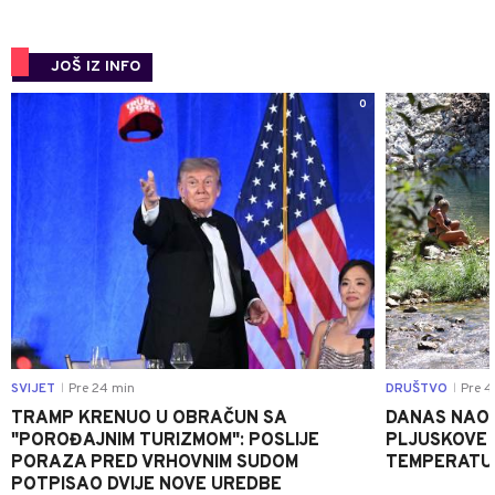
JOŠ IZ INFO
0
SVIJET
Pre 24 min
DRUŠTVO
Pre 4
|
|
TRAMP KRENUO U OBRAČUN SA
DANAS NAO
"POROĐAJNIM TURIZMOM": POSLIJE
PLJUSKOVE I
PORAZA PRED VRHOVNIM SUDOM
TEMPERATU
POTPISAO DVIJE NOVE UREDBE