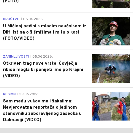
(FOTO)
0
DRUŠTVO
06.06.2026.
|
U Mićinoj pećini s mladim naučnikom iz
BiH: Istina o šišmišima i mitu o kosi
(FOTO/VIDEO)
0
ZANIMLJIVOSTI
05.06.2026.
|
Otkriven trag nove vrste: Čovječja
ribica mogla bi ponijeti ime po Krajini
(VIDEO)
0
REGION
29.05.2026.
|
Sam među vukovima i šakalima:
Nevjerovatna reportaža o jedinom
stanovniku zaboravljenog zaseoka u
Dalmaciji (VIDEO)