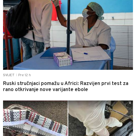
Pre 12 h
SVIJET
|
Ruski stručnjaci pomažu u Africi: Razvijen prvi test za
rano otkrivanje nove varijante ebole
0