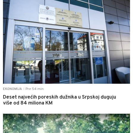
Pre 54 min
EKONOMIJA
|
Deset najvećih poreskih dužnika u Srpskoj duguju
više od 84 miliona KM
0