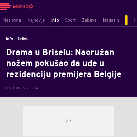
Naslovna
Najnovije
Info
Sport
Zabava
Magazin
M
Info
Svijet
Drama u Briselu: Naoružan
nožem pokušao da uđe u
rezidenciju premijera Belgije
06.01.2025. / 13:24