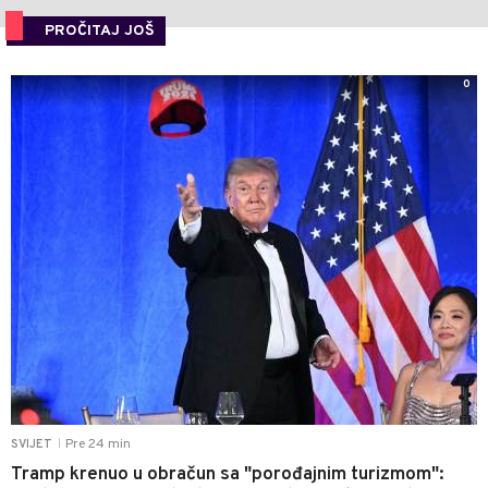
PROČITAJ JOŠ
0
Pre 24 min
SVIJET
|
Tramp krenuo u obračun sa "porođajnim turizmom":