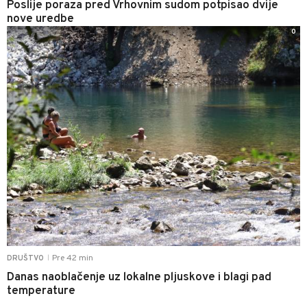
Poslije poraza pred Vrhovnim sudom potpisao dvije
nove uredbe
0
Pre 42 min
DRUŠTVO
|
Danas naoblačenje uz lokalne pljuskove i blagi pad
temperature