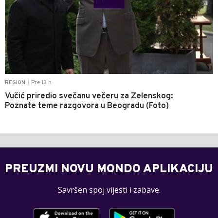
Pre 13 h
REGION
|
Vučić priredio svečanu večeru za Zelenskog:
Poznate teme razgovora u Beogradu (Foto)
PREUZMI NOVU MONDO APLIKACIJU
Savršen spoj vijesti i zabave.