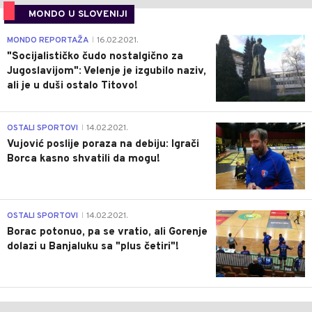
MONDO U SLOVENIJI
4
MONDO REPORTAŽA
16.02.2021.
|
"Socijalističko čudo nostalgično za
Jugoslavijom": Velenje je izgubilo naziv,
ali je u duši ostalo Titovo!
1
OSTALI SPORTOVI
14.02.2021.
|
Vujović poslije poraza na debiju: Igrači
Borca kasno shvatili da mogu!
3
OSTALI SPORTOVI
14.02.2021.
|
Borac potonuo, pa se vratio, ali Gorenje
dolazi u Banjaluku sa "plus četiri"!