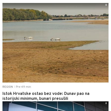
0
Pre 49 min
REGION
|
Istok Hrvatske ostao bez vode: Dunav pao na
istorijski minimum, bunari presušili
0