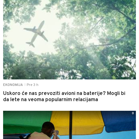
Pre 3 h
EKONOMIJA
|
Uskoro će nas prevoziti avioni na baterije? Mogli bi
da lete na veoma popularnim relacijama
0