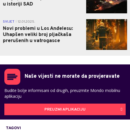
u istoriji SAD
0
SVIJET
12.01.2025.
|
Novi problemi u Los Anđelesu:
Uhapšen veliki broj pljačkaša
prerušenih u vatrogasce
Naše vijesti ne morate da provjeravate
Budite bolje informisani od drugih, preuzmite Mondo mobilnu
aplikaciju
PREUZMI APLIKACIJU
TAGOVI