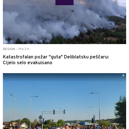
Pre 3 h
REGION
|
Katastrofalan požar "guta" Deliblatsku peščaru:
Cijelo selo evakuisano
0