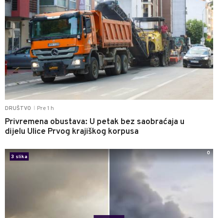
Pre 1 h
DRUŠTVO
|
Privremena obustava: U petak bez saobraćaja u
dijelu Ulice Prvog krajiškog korpusa
0
3 slika