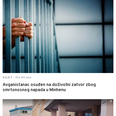
Pre 45 min
SVIJET
|
Avganistanac osuđen na doživotni zatvor zbog
smrtonosnog napada u Minhenu
0