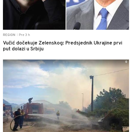
Pre 3 h
REGION
|
Vučić dočekuje Zelenskog: Predsjednik Ukrajine prvi
put dolazi u Srbiju
0