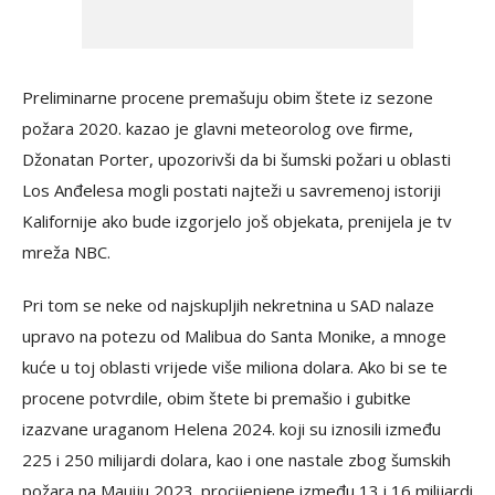
Preliminarne procene premašuju obim štete iz sezone
požara 2020. kazao je glavni meteorolog ove firme,
Džonatan Porter, upozorivši da bi šumski požari u oblasti
Los Anđelesa mogli postati najteži u savremenoj istoriji
Kalifornije ako bude izgorjelo još objekata, prenijela je tv
mreža NBC.
Pri tom se neke od najskupljih nekretnina u SAD nalaze
upravo na potezu od Malibua do Santa Monike, a mnoge
kuće u toj oblasti vrijede više miliona dolara. Ako bi se te
procene potvrdile, obim štete bi premašio i gubitke
izazvane uraganom Helena 2024. koji su iznosili između
225 i 250 milijardi dolara, kao i one nastale zbog šumskih
požara na Mauiju 2023. procijenjene između 13 i 16 milijardi