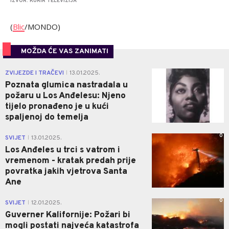
IZVOR: KURIR TELEVIZIJA
(
Blic
/MONDO)
MOŽDA ĆE VAS ZANIMATI
0
ZVIJEZDE I TRAČEVI
13.01.2025.
|
Poznata glumica nastradala u
požaru u Los Anđelesu: Njeno
tijelo pronađeno je u kući
spaljenoj do temelja
0
SVIJET
13.01.2025.
|
Los Anđeles u trci s vatrom i
vremenom - kratak predah prije
povratka jakih vjetrova Santa
Ane
0
SVIJET
12.01.2025.
|
Guverner Kalifornije: Požari bi
mogli postati najveća katastrofa