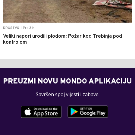
Pre 3 h
DRUŠTVO
|
Veliki napori urodili plodom: Požar kod Trebinja pod
kontrolom
PREUZMI NOVU MONDO APLIKACIJU
Savršen spoj vijesti i zabave.