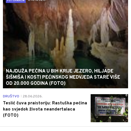
21.07.2026.
PUTOVANJA
NAJDUŽA PEĆINA U BIH KRIJE JEZERO, HILJADE
ŠIŠMIŠA I KOSTI PEĆINSKOG MEDVJEDA STARE VIŠE
OD 20.000 GODINA (FOTO)
0
DRUŠTVO
28.06.2026.
|
Teslić čuva praistoriju: Rastuška pećina
kao svjedok života neandertalaca
(FOTO)