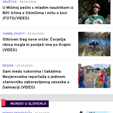
0
DRUŠTVO
06.06.2026.
|
U Mićinoj pećini s mladim naučnikom iz
BiH: Istina o šišmišima i mitu o kosi
(FOTO/VIDEO)
0
ZANIMLJIVOSTI
05.06.2026.
|
Otkriven trag nove vrste: Čovječja
ribica mogla bi ponijeti ime po Krajini
(VIDEO)
0
REGION
29.05.2026.
|
Sam među vukovima i šakalima:
Nevjerovatna reportaža o jedinom
stanovniku zaboravljenog zaseoka u
Dalmaciji (VIDEO)
MONDO U SLOVENIJI
4