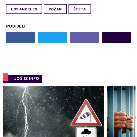
LOS ANĐELES
POŽAR
ŠTETA
PODIJELI
JOŠ IZ INFO
0