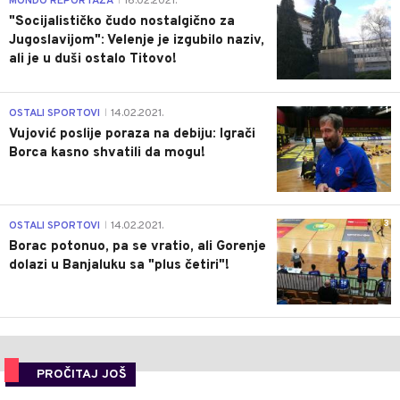
MONDO REPORTAŽA
16.02.2021.
|
"Socijalističko čudo nostalgično za
Jugoslavijom": Velenje je izgubilo naziv,
ali je u duši ostalo Titovo!
1
OSTALI SPORTOVI
14.02.2021.
|
Vujović poslije poraza na debiju: Igrači
Borca kasno shvatili da mogu!
3
OSTALI SPORTOVI
14.02.2021.
|
Borac potonuo, pa se vratio, ali Gorenje
dolazi u Banjaluku sa "plus četiri"!
PROČITAJ JOŠ