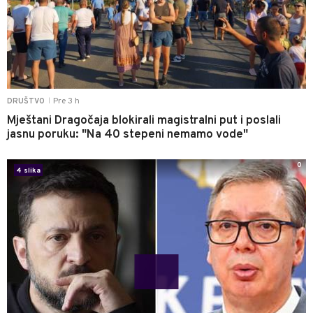
Pre 3 h
DRUŠTVO
|
Mještani Dragočaja blokirali magistralni put i poslali
jasnu poruku: "Na 40 stepeni nemamo vode"
0
4 slika