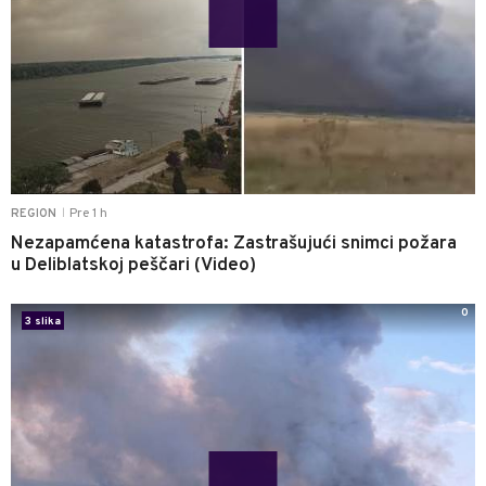
Pre 1 h
REGION
|
Nezapamćena katastrofa: Zastrašujući snimci požara
u Deliblatskoj peščari (Video)
0
3 slika