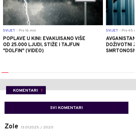
SVIJET
Pre 16 min
SVIJET
Pre 45 
|
|
POPLAVE U KINI: EVAKUISANO VIŠE
AVGANISTAN
OD 25.000 LJUDI, STIŽE I TAJFUN
DOŽIVOTNI 
"DOLFIN" (VIDEO)
SMRTONOSN
KOMENTARI
1
SVI KOMENTARI
Zole
13.01.2025. / 20:20