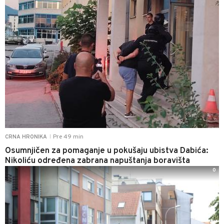
Pre 49 min
CRNA HRONIKA
|
Osumnjičen za pomaganje u pokušaju ubistva Dabića:
Nikoliću određena zabrana napuštanja boravišta
0