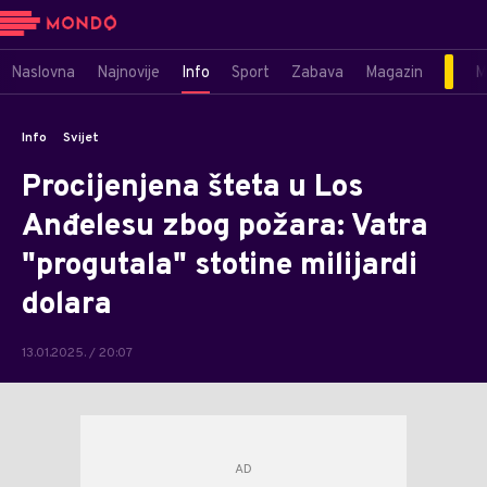
Naslovna
Najnovije
Info
Sport
Zabava
Magazin
M
Info
Svijet
Procijenjena šteta u Los
Anđelesu zbog požara: Vatra
"progutala" stotine milijardi
dolara
13.01.2025. / 20:07