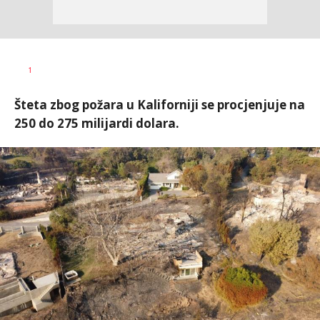
Ivana
AUTOR
1
Vlajković
Šteta zbog požara u Kaliforniji se procjenjuje na
250 do 275 milijardi dolara.