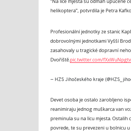
"Na lice mjesta su odmah upućene čet
helikoptera", potvrdila je Petra Kafk
Profesionální jednotky ze stanic Kap
dobrovolnými jednotkami Vyšší Brod
zasahovaly u tragické dopravní neho
Dvořiště.
pic.twitter.com/fXxWuNpgtv
— HZS Jihočeského kraje (@HZS_jiho
Devet osoba je ostalo zarobljeno isp
reanimiraju jednog muškarca van vozi
preminula su na licu mjesta. Ostalih
povrede, te su prevezeni u bolnicu 