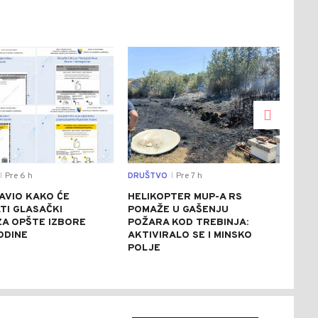
0
0
Pre 6 h
DRUŠTVO
Pre 7 h
SVIJ
|
|
AVIO KAKO ĆE
HELIKOPTER MUP-A RS
CRV
TI GLASAČKI
POMAŽE U GAŠENJU
ITA
 ZA OPŠTE IZBORE
POŽARA KOD TREBINJA:
ASF
ODINE
AKTIVIRALO SE I MINSKO
STE
POLJE