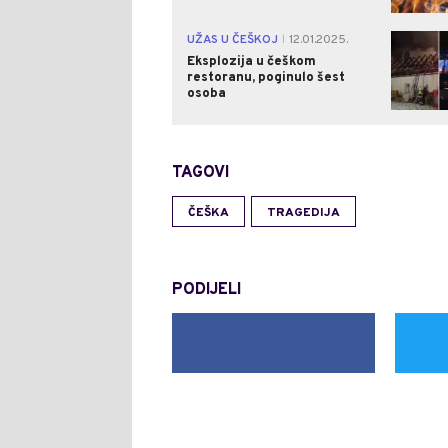
UŽAS U ČEŠKOJ
12.01.2025.
|
Eksplozija u češkom
restoranu, poginulo šest
osoba
TAGOVI
ČEŠKA
TRAGEDIJA
PODIJELI