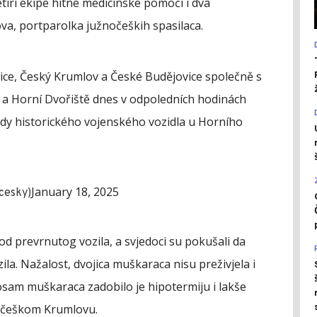
iri ekipe hitne medicinske pomoći i dva
ova, portparolka južnočeških spasilaca.
lice, Český Krumlov a České Budějovice společně s
 a Horní Dvořiště dnes v odpoledních hodinách
dy historického vojenského vozidla u Horního
January 18, 2025
cesky)
od prevrnutog vozila, a svjedoci su pokušali da
la. Nažalost, dvojica muškaraca nisu preživjela i
 osam muškaraca zadobilo je hipotermiju i lakše
u češkom Krumlovu.