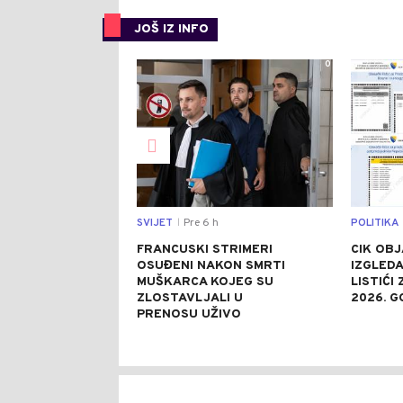
JOŠ IZ INFO
0
SVIJET
Pre 6 h
POLITIKA
|
FRANCUSKI STRIMERI
CIK OBJ
OSUĐENI NAKON SMRTI
IZGLEDA
MUŠKARCA KOJEG SU
LISTIĆI
ZLOSTAVLJALI U
2026. G
PRENOSU UŽIVO