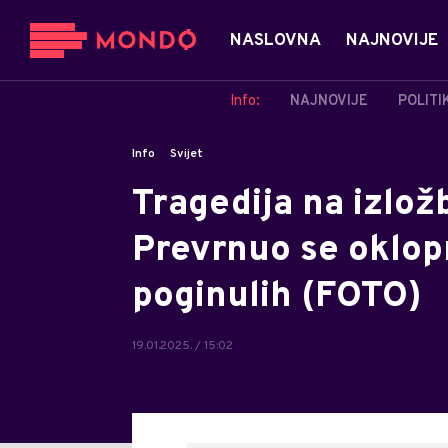
NASLOVNA
NAJNOVIJE
Info:
NAJNOVIJE
POLITI
Info
Svijet
Tragedija na izlož
Prevrnuo se oklopn
poginulih (FOTO)
19.01.2025. / 15:02