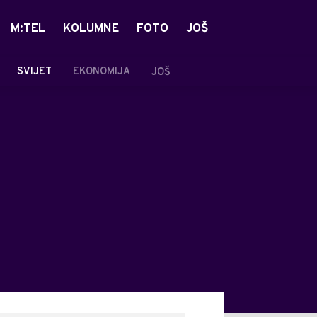
M:TEL
KOLUMNE
FOTO
JOŠ
SVIJET
EKONOMIJA
JOŠ