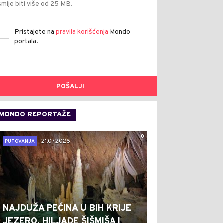
smije biti više od 25 MB.
Pristajete na
pravila korišćenja
Mondo
portala.
POŠALJI
MONDO REPORTAŽE
0
21.07.2026.
PUTOVANJA
NAJDUŽA PEĆINA U BIH KRIJE
JEZERO, HILJADE ŠIŠMIŠA I