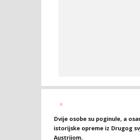
Dušan
AUTOR
0
Volaš
Dvije osobe su poginule, a os
istorijske opreme iz Drugog s
Austrijom.