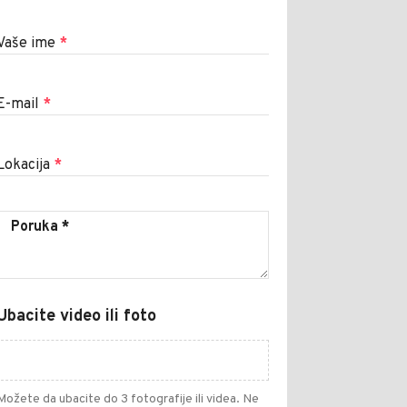
Vaše ime
*
E-mail
*
Lokacija
*
Ubacite video ili foto
Možete da ubacite do 3 fotografije ili videa. Ne