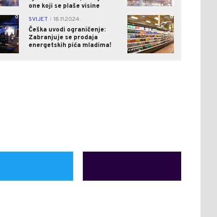
one koji se plaše visine
0
0
SVIJET
18.11.2024.
|
Češka uvodi ograničenje:
Zabranjuje se prodaja
energetskih pića mladima!