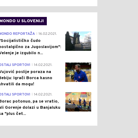
MONDO U SLOVENIJI
4
MONDO REPORTAŽA
16.02.2021.
|
"Socijalističko čudo
nostalgično za Jugoslavijom":
Velenje je izgubilo n...
1
OSTALI SPORTOVI
14.02.2021.
|
Vujović poslije poraza na
debiju: Igrači Borca kasno
shvatili da mogu!
3
OSTALI SPORTOVI
14.02.2021.
|
Borac potonuo, pa se vratio,
ali Gorenje dolazi u Banjaluku
sa "plus čet...