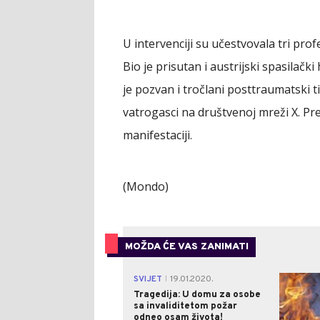
U intervenciji su učestvovala tri pro
Bio je prisutan i austrijski spasilački
je pozvan i tročlani posttraumatski t
vatrogasci na društvenoj mreži X. Pre
manifestaciji.
(Mondo)
MOŽDA ĆE VAS ZANIMATI
SVIJET
19.01.2020.
|
Tragedija: U domu za osobe
sa invaliditetom požar
odneo osam života!