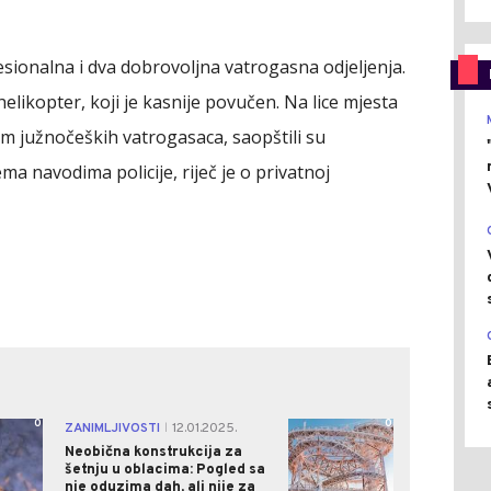
fesionalna i dva dobrovoljna vatrogasna odjeljenja.
 helikopter, koji je kasnije povučen. Na lice mjesta
im južnočeških vatrogasaca, saopštili su
ma navodima policije, riječ je o privatnoj
0
0
ZANIMLJIVOSTI
12.01.2025.
|
Neobična konstrukcija za
šetnju u oblacima: Pogled sa
nje oduzima dah, ali nije za