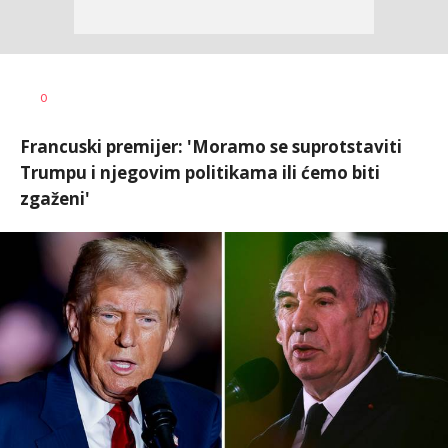
Vesna
AUTOR
0
Kerkez
Francuski premijer: 'Moramo se suprotstaviti
Trumpu i njegovim politikama ili ćemo biti
zgaženi'