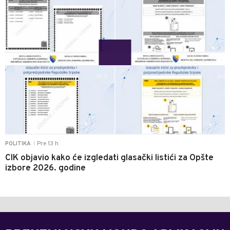
Pre 13 h
POLITIKA
|
CIK objavio kako će izgledati glasački listići za Opšte
izbore 2026. godine