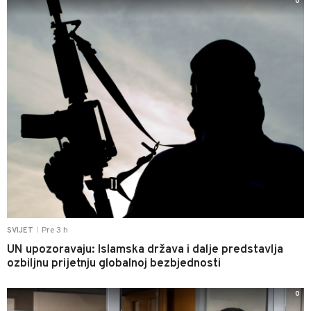
0
Pre 3 h
SVIJET
|
UN upozoravaju: Islamska država i dalje predstavlja
ozbiljnu prijetnju globalnoj bezbjednosti
0