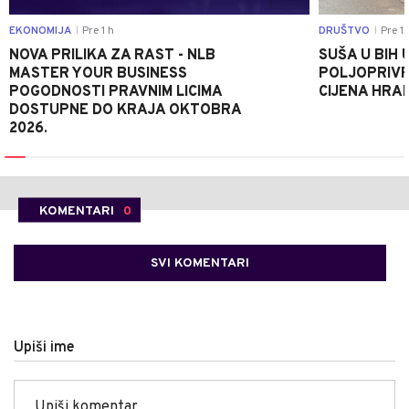
EKONOMIJA
Pre 1 h
DRUŠTVO
Pre 1 
|
|
NOVA PRILIKA ZA RAST - NLB
SUŠA U BIH 
MASTER YOUR BUSINESS
POLJOPRIVR
POGODNOSTI PRAVNIM LICIMA
CIJENA HRA
DOSTUPNE DO KRAJA OKTOBRA
2026.
KOMENTARI
0
SVI KOMENTARI
Upiši ime