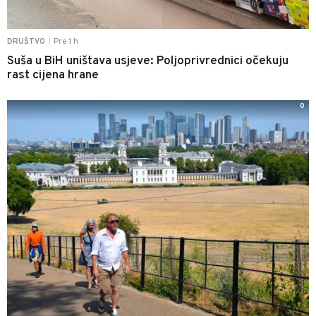
Pre 1 h
DRUŠTVO
|
Suša u BiH uništava usjeve: Poljoprivrednici očekuju
rast cijena hrane
0