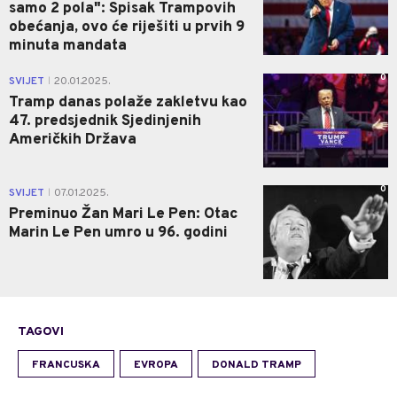
samo 2 pola": Spisak Trampovih
obećanja, ovo će riješiti u prvih 9
minuta mandata
0
SVIJET
20.01.2025.
|
Tramp danas polaže zakletvu kao
47. predsjednik Sjedinjenih
Američkih Država
0
SVIJET
07.01.2025.
|
Preminuo Žan Mari Le Pen: Otac
Marin Le Pen umro u 96. godini
TAGOVI
FRANCUSKA
EVROPA
DONALD TRAMP