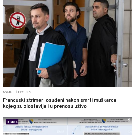
Pre 13 h
SVIJET
|
Francuski strimeri osuđeni nakon smrti muškarca
kojeg su zlostavljali u prenosu uživo
0
4 slika