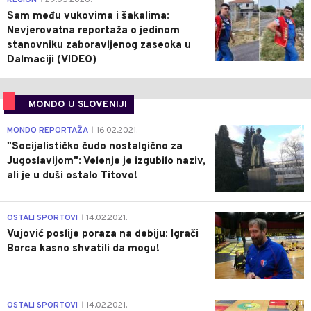
Sam među vukovima i šakalima:
Nevjerovatna reportaža o jedinom
stanovniku zaboravljenog zaseoka u
Dalmaciji (VIDEO)
MONDO U SLOVENIJI
4
MONDO REPORTAŽA
16.02.2021.
|
"Socijalističko čudo nostalgično za
Jugoslavijom": Velenje je izgubilo naziv,
ali je u duši ostalo Titovo!
1
OSTALI SPORTOVI
14.02.2021.
|
Vujović poslije poraza na debiju: Igrači
Borca kasno shvatili da mogu!
3
OSTALI SPORTOVI
14.02.2021.
|