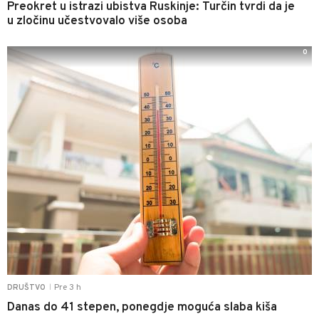
Preokret u istrazi ubistva Ruskinje: Turčin tvrdi da je
u zločinu učestvovalo više osoba
0
Pre 3 h
DRUŠTVO
|
Danas do 41 stepen, ponegdje moguća slaba kiša