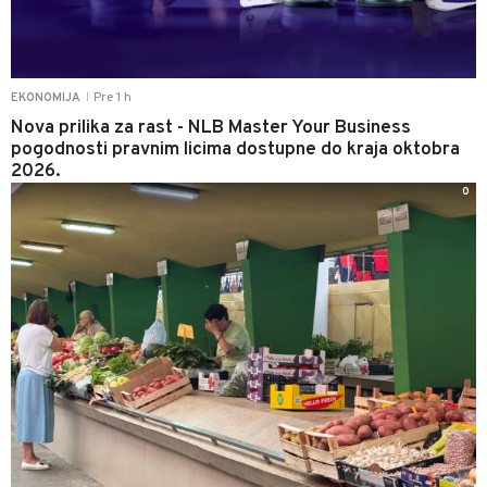
Pre 1 h
EKONOMIJA
|
Nova prilika za rast - NLB Master Your Business
pogodnosti pravnim licima dostupne do kraja oktobra
2026.
0