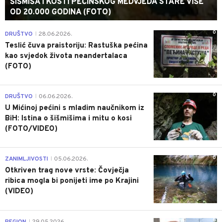
ŠIŠMIŠA I KOSTI PEĆINSKOG MEDVJEDA STARE VIŠE
OD 20.000 GODINA (FOTO)
0
DRUŠTVO
28.06.2026.
|
Teslić čuva praistoriju: Rastuška pećina
kao svjedok života neandertalaca
(FOTO)
0
DRUŠTVO
06.06.2026.
|
U Mićinoj pećini s mladim naučnikom iz
BiH: Istina o šišmišima i mitu o kosi
(FOTO/VIDEO)
0
ZANIMLJIVOSTI
05.06.2026.
|
Otkriven trag nove vrste: Čovječja
ribica mogla bi ponijeti ime po Krajini
(VIDEO)
0
REGION
29.05.2026.
|