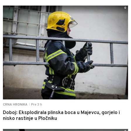
0
Pre 3 h
CRNA HRONIKA
|
Doboj: Eksplodirala plinska boca u Majevcu, gorjelo i
nisko rastinje u Pločniku