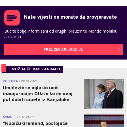
Naše vijesti ne morate da provjeravate
Budite bolje informisani od drugih, preuzmite Mondo mobilnu
aplikaciju
PREUZMI APLIKACIJU
MOŽDA ĆE VAS ZANIMATI
0
POLITIKA
20.01.2025.
|
Umičević se oglasio uoči
inauguracije: Otkrio ko će ovaj
put dobiti cipele iz Banjaluke
1
SVIJET
20.01.2025.
|
"Kupiću Grenland, postojaće