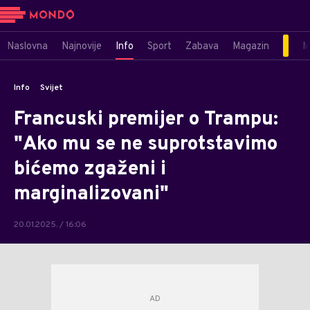
Naslovna
Najnovije
Info
Sport
Zabava
Magazin
M
Info
Svijet
Francuski premijer o Trampu:
"Ako mu se ne suprotstavimo
bićemo zgaženi i
marginalizovani"
20.01.2025. / 16:06