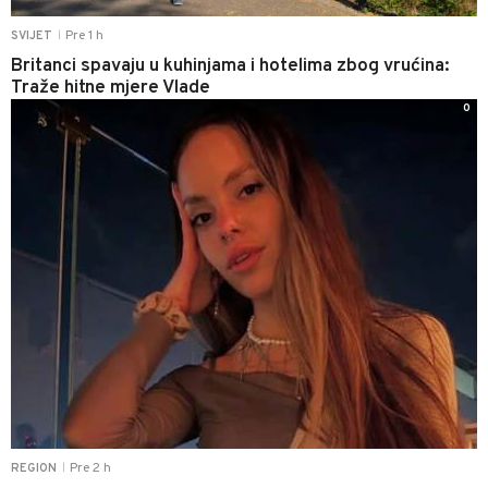
Pre 1 h
SVIJET
|
Britanci spavaju u kuhinjama i hotelima zbog vrućina:
Traže hitne mjere Vlade
0
Pre 2 h
REGION
|