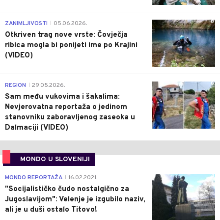
0
ZANIMLJIVOSTI
05.06.2026.
|
Otkriven trag nove vrste: Čovječja
ribica mogla bi ponijeti ime po Krajini
(VIDEO)
0
REGION
29.05.2026.
|
Sam među vukovima i šakalima:
Nevjerovatna reportaža o jedinom
stanovniku zaboravljenog zaseoka u
Dalmaciji (VIDEO)
MONDO U SLOVENIJI
4
MONDO REPORTAŽA
16.02.2021.
|
"Socijalističko čudo nostalgično za
Jugoslavijom": Velenje je izgubilo naziv,
ali je u duši ostalo Titovo!