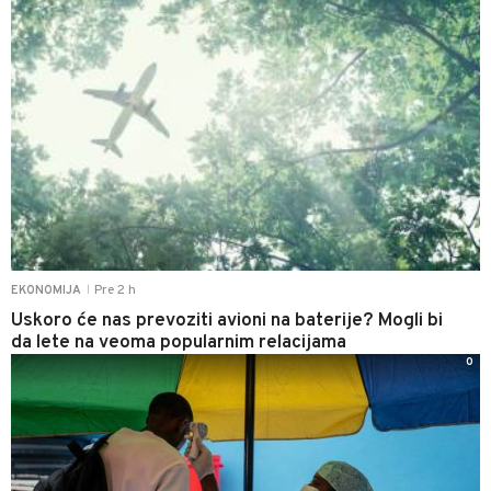
Pre 2 h
EKONOMIJA
|
Uskoro će nas prevoziti avioni na baterije? Mogli bi
da lete na veoma popularnim relacijama
0