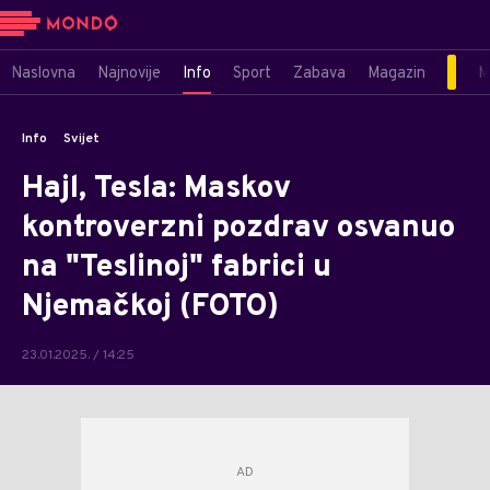
Naslovna
Najnovije
Info
Sport
Zabava
Magazin
M
Info
Svijet
Hajl, Tesla: Maskov
kontroverzni pozdrav osvanuo
na "Teslinoj" fabrici u
Njemačkoj (FOTO)
23.01.2025. / 14:25