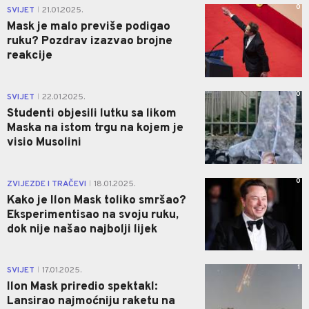
0
SVIJET
21.01.2025.
|
Mask je malo previše podigao
ruku? Pozdrav izazvao brojne
reakcije
0
SVIJET
22.01.2025.
|
Studenti objesili lutku sa likom
Maska na istom trgu na kojem je
visio Musolini
0
ZVIJEZDE I TRAČEVI
18.01.2025.
|
Kako je Ilon Mask toliko smršao?
Eksperimentisao na svoju ruku,
dok nije našao najbolji lijek
1
SVIJET
17.01.2025.
|
Ilon Mask priredio spektakl:
Lansirao najmoćniju raketu na