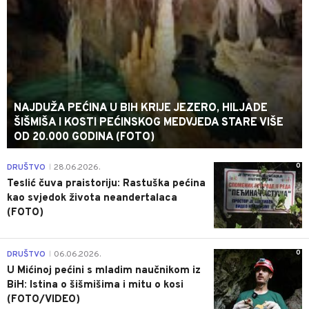
NAJDUŽA PEĆINA U BIH KRIJE JEZERO, HILJADE
ŠIŠMIŠA I KOSTI PEĆINSKOG MEDVJEDA STARE VIŠE
OD 20.000 GODINA (FOTO)
0
DRUŠTVO
28.06.2026.
|
Teslić čuva praistoriju: Rastuška pećina
kao svjedok života neandertalaca
(FOTO)
0
DRUŠTVO
06.06.2026.
|
U Mićinoj pećini s mladim naučnikom iz
BiH: Istina o šišmišima i mitu o kosi
(FOTO/VIDEO)