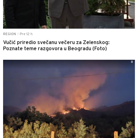
Pre 12 h
REGION
|
Vučić priredio svečanu večeru za Zelenskog:
Poznate teme razgovora u Beogradu (Foto)
0