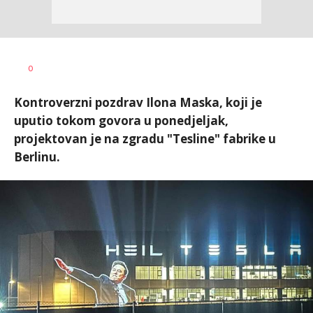
Dušan
AUTOR
0
Volaš
Kontroverzni pozdrav Ilona Maska, koji je
uputio tokom govora u ponedjeljak,
projektovan je na zgradu "Tesline" fabrike u
Berlinu.