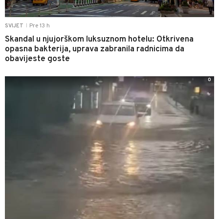
Pre 13 h
SVIJET
|
Skandal u njujorškom luksuznom hotelu: Otkrivena
opasna bakterija, uprava zabranila radnicima da
obavijeste goste
0