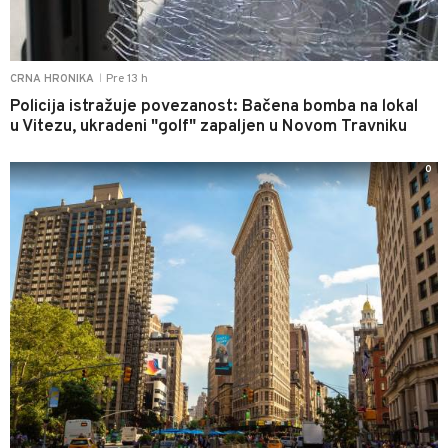
Pre 13 h
CRNA HRONIKA
|
Policija istražuje povezanost: Bačena bomba na lokal
u Vitezu, ukradeni "golf" zapaljen u Novom Travniku
0