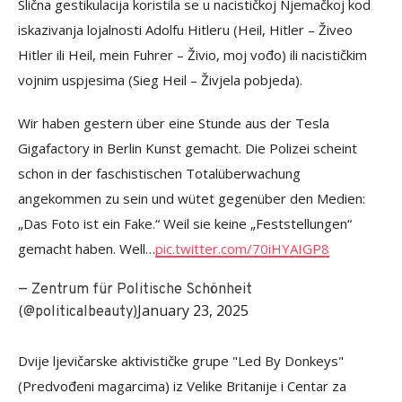
Slična gestikulacija koristila se u nacističkoj Njemačkoj kod
iskazivanja lojalnosti Adolfu Hitleru (Heil, Hitler – Živeo
Hitler ili Heil, mein Fuhrer – Živio, moj vođo) ili nacističkim
vojnim uspjesima (Sieg Heil – Živjela pobjeda).
Wir haben gestern über eine Stunde aus der Tesla
Gigafactory in Berlin Kunst gemacht. Die Polizei scheint
schon in der faschistischen Totalüberwachung
angekommen zu sein und wütet gegenüber den Medien:
„Das Foto ist ein Fake.“ Weil sie keine „Feststellungen“
gemacht haben. Well…
pic.twitter.com/70iHYAIGP8
— Zentrum für Politische Schönheit
January 23, 2025
(@politicalbeauty)
Dvije ljevičarske aktivističke grupe "Led By Donkeys"
(Predvođeni magarcima) iz Velike Britanije i Centar za