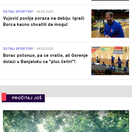
1
OSTALI SPORTOVI
14.02.2021.
|
Vujović poslije poraza na debiju: Igrači
Borca kasno shvatili da mogu!
3
OSTALI SPORTOVI
14.02.2021.
|
Borac potonuo, pa se vratio, ali Gorenje
dolazi u Banjaluku sa "plus četiri"!
PROČITAJ JOŠ
0