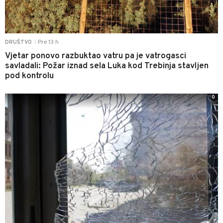
Pre 13 h
DRUŠTVO
|
Vjetar ponovo razbuktao vatru pa je vatrogasci
savladali: Požar iznad sela Luka kod Trebinja stavljen
pod kontrolu
0