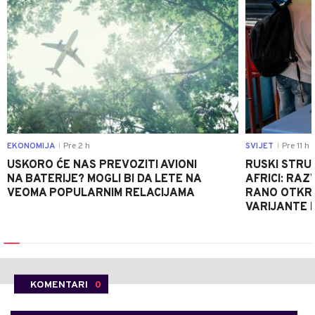
EKONOMIJA
Pre 2 h
SVIJET
Pre 11 h
|
|
USKORO ĆE NAS PREVOZITI AVIONI
RUSKI STRU
NA BATERIJE? MOGLI BI DA LETE NA
AFRICI: RAZ
VEOMA POPULARNIM RELACIJAMA
RANO OTKRI
VARIJANTE 
KOMENTARI
0