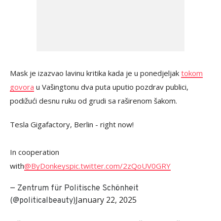
Mask je izazvao lavinu kritika kada je u ponedjeljak
tokom
govora
u Vašingtonu dva puta uputio pozdrav publici,
podižući desnu ruku od grudi sa raširenom šakom.
Tesla Gigafactory, Berlin - right now!
In cooperation
with
@ByDonkeys
pic.twitter.com/2zQoUV0GRY
— Zentrum für Politische Schönheit
January 22, 2025
(@politicalbeauty)