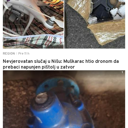
Pre 11 h
REGION
|
Nevjerovatan slučaj u Nišu: Muškarac htio dronom da
prebaci napunjen pištolj u zatvor
1