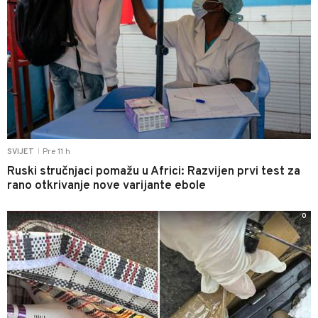
Pre 11 h
SVIJET
|
Ruski stručnjaci pomažu u Africi: Razvijen prvi test za
rano otkrivanje nove varijante ebole
0