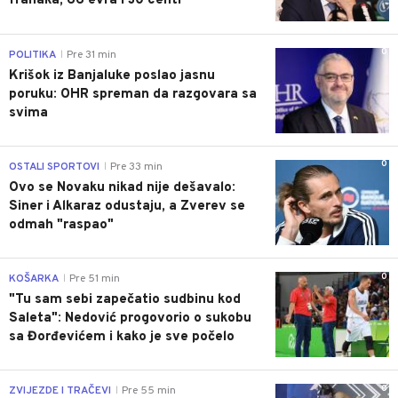
franaka, 66 evra i 30 centi"
0
POLITIKA
Pre 31 min
|
Krišok iz Banjaluke poslao jasnu
poruku: OHR spreman da razgovara sa
svima
0
OSTALI SPORTOVI
Pre 33 min
|
Ovo se Novaku nikad nije dešavalo:
Siner i Alkaraz odustaju, a Zverev se
odmah "raspao"
0
KOŠARKA
Pre 51 min
|
"Tu sam sebi zapečatio sudbinu kod
Saleta": Nedović progovorio o sukobu
sa Đorđevićem i kako je sve počelo
0
ZVIJEZDE I TRAČEVI
Pre 55 min
|