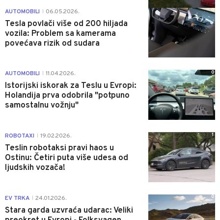
0
AUTOMOBILI
06.05.2026.
|
Tesla povlači više od 200 hiljada
vozila: Problem sa kamerama
povećava rizik od sudara
0
AUTOMOBILI
11.04.2026.
|
Istorijski iskorak za Teslu u Evropi:
Holandija prva odobrila "potpuno
samostalnu vožnju"
1
ROBOTAXI
19.02.2026.
|
Teslin robotaksi pravi haos u
Ostinu: Četiri puta više udesa od
ljudskih vozača!
0
EV TRKA
24.01.2026.
|
Stara garda uzvraća udarac: Veliki