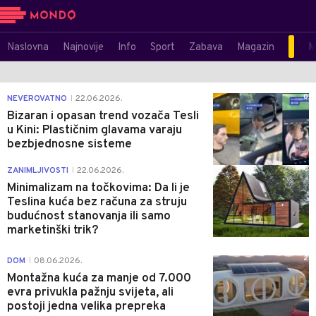
Naslovna
Najnovije
Info
Sport
Zabava
Magazin
M
0
NEVEROVATNO
22.06.2026.
|
Bizaran i opasan trend vozača Tesli
u Kini: Plastičnim glavama varaju
bezbjednosne sisteme
0
ZANIMLJIVOSTI
22.06.2026.
|
Minimalizam na točkovima: Da li je
Teslina kuća bez računa za struju
budućnost stanovanja ili samo
marketinški trik?
2
DOM
08.06.2026.
|
Montažna kuća za manje od 7.000
evra privukla pažnju svijeta, ali
postoji jedna velika prepreka