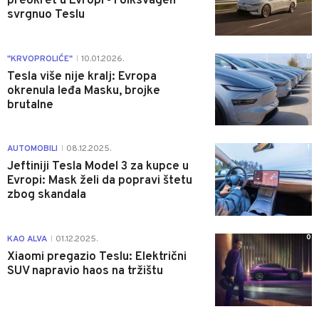
preokret u Evropi - Folksvagen
svrgnuo Teslu
0
"KRVOPROLIĆE"
10.01.2026.
|
Tesla više nije kralj: Evropa
okrenula leđa Masku, brojke
brutalne
1
AUTOMOBILI
08.12.2025.
|
Jeftiniji Tesla Model 3 za kupce u
Evropi: Mask želi da popravi štetu
zbog skandala
0
KAO ALVA
01.12.2025.
|
Xiaomi pregazio Teslu: Električni
SUV napravio haos na tržištu