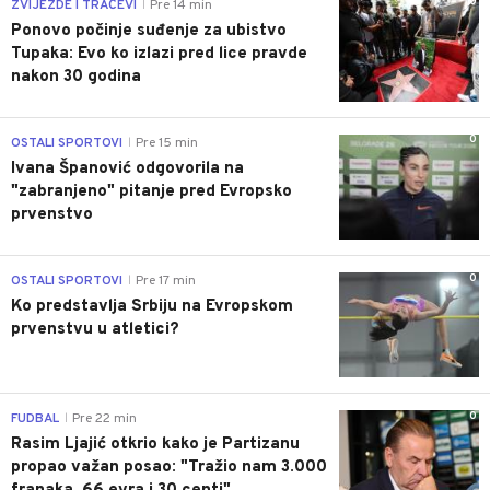
0
ZVIJEZDE I TRAČEVI
Pre 14 min
|
Ponovo počinje suđenje za ubistvo
Tupaka: Evo ko izlazi pred lice pravde
nakon 30 godina
0
OSTALI SPORTOVI
Pre 15 min
|
Ivana Španović odgovorila na
"zabranjeno" pitanje pred Evropsko
prvenstvo
0
OSTALI SPORTOVI
Pre 17 min
|
Ko predstavlja Srbiju na Evropskom
prvenstvu u atletici?
0
FUDBAL
Pre 22 min
|
Rasim Ljajić otkrio kako je Partizanu
propao važan posao: "Tražio nam 3.000