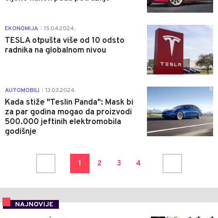
0
EKONOMIJA
15.04.2024.
|
TESLA otpušta više od 10 odsto
radnika na globalnom nivou
0
AUTOMOBILI
13.03.2024.
|
Kada stiže "Teslin Panda": Mask bi
za par godina mogao da proizvodi
500.000 jeftinih elektromobila
godišnje
1
2
3
4
NAJNOVIJE