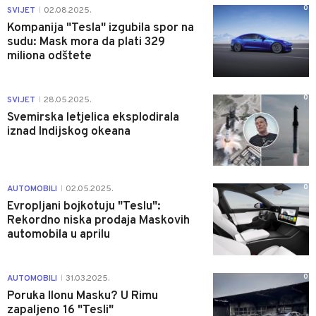
0
SVIJET
02.08.2025.
|
Kompanija "Tesla" izgubila spor na
sudu: Mask mora da plati 329
miliona odštete
0
SVIJET
28.05.2025.
|
Svemirska letjelica eksplodirala
iznad Indijskog okeana
0
AUTOMOBILI
02.05.2025.
|
Evropljani bojkotuju "Teslu":
Rekordno niska prodaja Maskovih
automobila u aprilu
0
AUTOMOBILI
31.03.2025.
|
Poruka Ilonu Masku? U Rimu
zapaljeno 16 "Tesli"