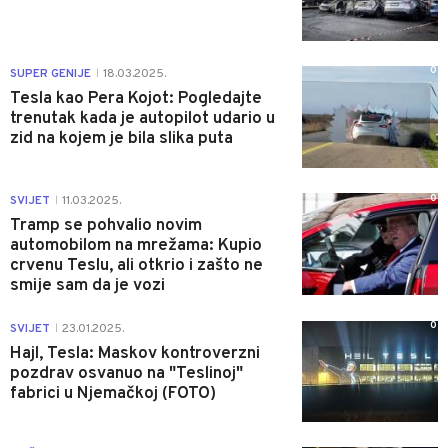
0
SUPER GENIJE
18.03.2025.
|
Tesla kao Pera Kojot: Pogledajte
trenutak kada je autopilot udario u
zid na kojem je bila slika puta
0
SVIJET
11.03.2025.
|
Tramp se pohvalio novim
automobilom na mrežama: Kupio
crvenu Teslu, ali otkrio i zašto ne
smije sam da je vozi
0
SVIJET
23.01.2025.
|
Hajl, Tesla: Maskov kontroverzni
pozdrav osvanuo na "Teslinoj"
fabrici u Njemačkoj (FOTO)