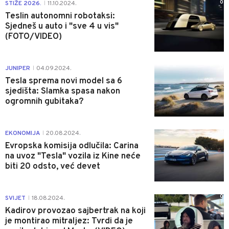
0
STIŽE 2026.
11.10.2024.
|
Teslin autonomni robotaksi:
Sjedneš u auto i "sve 4 u vis"
(FOTO/VIDEO)
0
JUNIPER
04.09.2024.
|
Tesla sprema novi model sa 6
sjedišta: Slamka spasa nakon
ogromnih gubitaka?
0
EKONOMIJA
20.08.2024.
|
Evropska komisija odlučila: Carina
na uvoz "Tesla" vozila iz Kine neće
biti 20 odsto, već devet
0
SVIJET
18.08.2024.
|
Kadirov provozao sajbertrak na koji
je montirao mitraljez: Tvrdi da je