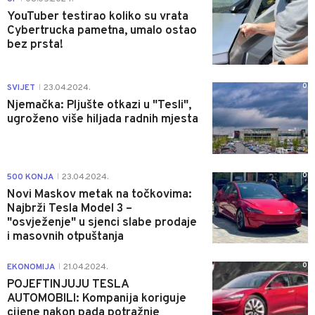
YouTuber testirao koliko su vrata
Cybertrucka pametna, umalo ostao
bez prsta!
0
SVIJET
23.04.2024.
|
Njemačka: Pljušte otkazi u "Tesli",
ugroženo više hiljada radnih mjesta
0
500 KONJA
23.04.2024.
|
Novi Maskov metak na točkovima:
Najbrži Tesla Model 3 –
"osvježenje" u sjenci slabe prodaje
i masovnih otpuštanja
0
EKONOMIJA
21.04.2024.
|
POJEFTINJUJU TESLA
AUTOMOBILI: Kompanija koriguje
cijene nakon pada potražnje