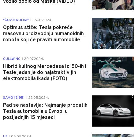
vozilo dobio od Maska (VIDEO)
0
"ČOVJEKOLIKI"
25.07.2024.
|
Optimus stiže: Tesla pokreće
masovnu proizvodnju humanoidnih
robota koji će praviti automobile
0
GULLWING
20.07.2024.
|
Hibrid kultnog Mercedesa iz '50-ih i
Tesle jedan je do najatraktivijih
elektromobila ikada (FOTO)
0
SAMO 13.951
22.05.2024.
|
Pad se nastavlja: Najmanje prodatih
Tesla automobila u Evropi u
posljednjih 15 mjeseci
0
UF
08.05.2024.
|