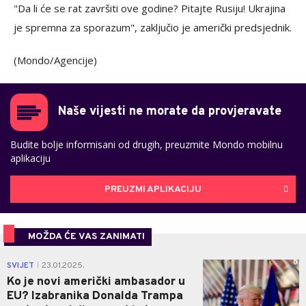
"Da li će se rat završiti ove godine? Pitajte Rusiju! Ukrajina
je spremna za sporazum", zaključio je američki predsjednik.
(Mondo/Agencije)
Naše vijesti ne morate da provjeravate
Budite bolje informisani od drugih, preuzmite Mondo mobilnu
aplikaciju
PREUZMI APLIKACIJU
MOŽDA ĆE VAS ZANIMATI
0
SVIJET
23.01.2025.
|
Ko je novi američki ambasador u
EU? Izabranika Donalda Trampa