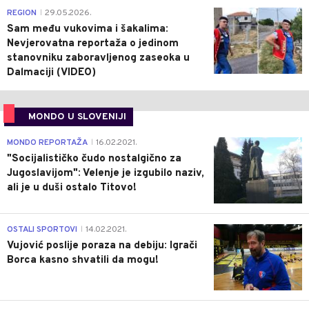
0
REGION
29.05.2026.
|
Sam među vukovima i šakalima:
Nevjerovatna reportaža o jedinom
stanovniku zaboravljenog zaseoka u
Dalmaciji (VIDEO)
MONDO U SLOVENIJI
4
MONDO REPORTAŽA
16.02.2021.
|
"Socijalističko čudo nostalgično za
Jugoslavijom": Velenje je izgubilo naziv,
ali je u duši ostalo Titovo!
1
OSTALI SPORTOVI
14.02.2021.
|
Vujović poslije poraza na debiju: Igrači
Borca kasno shvatili da mogu!