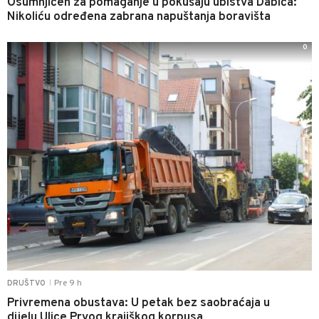
Osumnjičen za pomaganje u pokušaju ubistva Dabića:
Nikoliću određena zabrana napuštanja boravišta
0
Pre 9 h
DRUŠTVO
|
Privremena obustava: U petak bez saobraćaja u
dijelu Ulice Prvog krajiškog korpusa