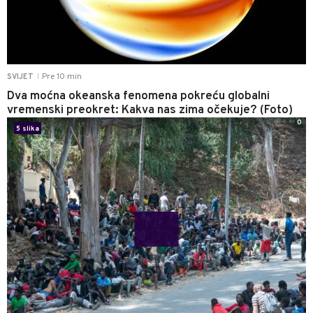
Pre 10 min
SVIJET
|
Dva moćna okeanska fenomena pokreću globalni
vremenski preokret: Kakva nas zima očekuje? (Foto)
0
5 slika