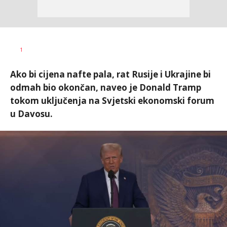
Vesna
AUTOR
1
Kerkez
Ako bi cijena nafte pala, rat Rusije i Ukrajine bi
odmah bio okončan, naveo je Donald Tramp
tokom uključenja na Svjetski ekonomski forum
u Davosu.