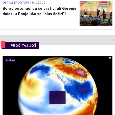
3
OSTALI SPORTOVI
14.02.2021.
|
Borac potonuo, pa se vratio, ali Gorenje
dolazi u Banjaluku sa "plus četiri"!
PROČITAJ JOŠ
0
6 slika