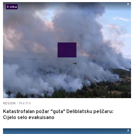
0
3 slika
Pre 11 h
REGION
|
Katastrofalan požar "guta" Deliblatsku peščaru:
Cijelo selo evakuisano
2