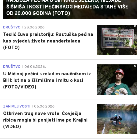
NAJDUŽA PEĆINA U BIH KRIJE JEZERO, HILJADE
ŠIŠMIŠA I KOSTI PEĆINSKOG MEDVJEDA STARE VIŠE
OD 20.000 GODINA (FOTO)
0
DRUŠTVO
28.06.2026.
|
Teslić čuva praistoriju: Rastuška pećina
kao svjedok života neandertalaca
(FOTO)
0
DRUŠTVO
06.06.2026.
|
U Mićinoj pećini s mladim naučnikom iz
BiH: Istina o šišmišima i mitu o kosi
(FOTO/VIDEO)
0
ZANIMLJIVOSTI
05.06.2026.
|
Otkriven trag nove vrste: Čovječja
ribica mogla bi ponijeti ime po Krajini
(VIDEO)