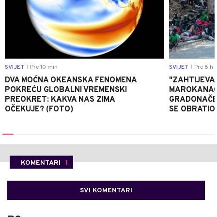
SVIJET
Pre 10 min
SVIJET
Pre 8 h
|
|
DVA MOĆNA OKEANSKA FENOMENA
"ZAHTIJEVA
POKREĆU GLOBALNI VREMENSKI
MAROKANACA
PREOKRET: KAKVA NAS ZIMA
GRADONAČE
OČEKUJE? (FOTO)
SE OBRATI
KOMENTARI
1
SVI KOMENTARI