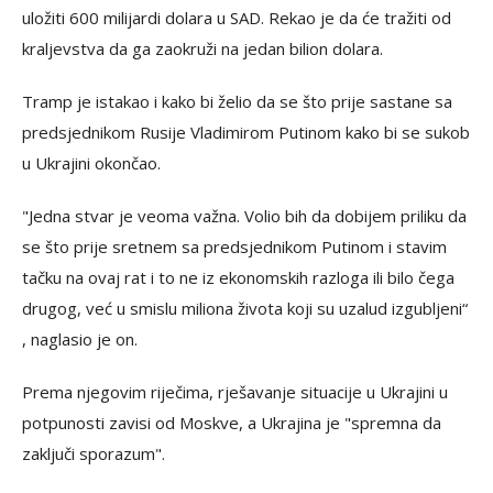
uložiti 600 milijardi dolara u SAD. Rekao je da će tražiti od
kraljevstva da ga zaokruži na jedan bilion dolara.
Tramp je istakao i kako bi želio da se što prije sastane sa
predsjednikom Rusije Vladimirom Putinom kako bi se sukob
u Ukrajini okončao.
"Jedna stvar je veoma važna. Volio bih da dobijem priliku da
se što prije sretnem sa predsjednikom Putinom i stavim
tačku na ovaj rat i to ne iz ekonomskih razloga ili bilo čega
drugog, već u smislu miliona života koji su uzalud izgubljeni“
, naglasio je on.
Prema njegovim riječima, rješavanje situacije u Ukrajini u
potpunosti zavisi od Moskve, a Ukrajina je "spremna da
zaključi sporazum".