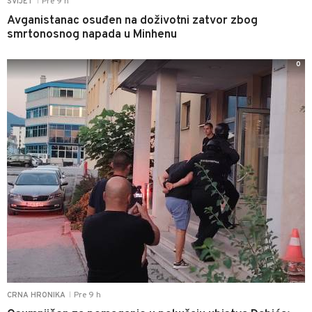
Pre 9 h
SVIJET
|
Avganistanac osuđen na doživotni zatvor zbog
smrtonosnog napada u Minhenu
0
Pre 9 h
CRNA HRONIKA
|