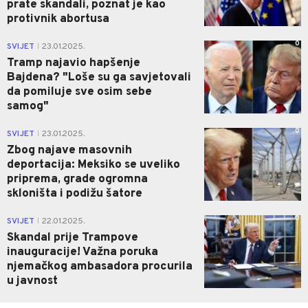
prate skandali, poznat je kao
protivnik abortusa
0
SVIJET
23.01.2025.
|
Tramp najavio hapšenje
Bajdena? "Loše su ga savjetovali
da pomiluje sve osim sebe
samog"
0
SVIJET
23.01.2025.
|
Zbog najave masovnih
deportacija: Meksiko se uveliko
priprema, grade ogromna
skloništa i podižu šatore
0
SVIJET
22.01.2025.
|
Skandal prije Trampove
inauguracije! Važna poruka
njemačkog ambasadora procurila
u javnost