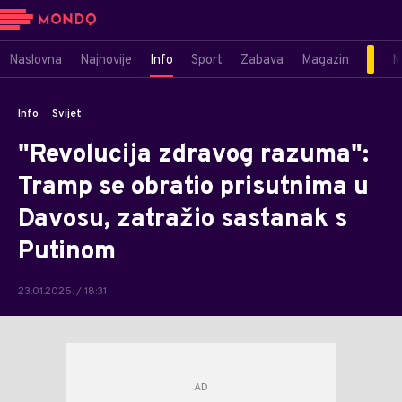
Naslovna
Najnovije
Info
Sport
Zabava
Magazin
M
Info
Svijet
"Revolucija zdravog razuma":
Tramp se obratio prisutnima u
Davosu, zatražio sastanak s
Putinom
23.01.2025. / 18:31