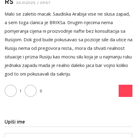
RS
24.01.2025. / 09:57
Malo se zaletio macak. Saudiska Arabija vise ne slusa zapad,
a sem toga clanica je BRIKSa. Drugim rijecima nema
pomjeranja cijena ni proizvodnje nafte bez konsultacija sa
Rusijom. Dok god bude pokusavao sa pozicije sile da utice na
Rusiju nema od pregovora nista., mora da shvati realnost
situacije i prizna Rusiju kao mocnu silu koja je u najmanju ruku
jednaka zapadu mada je realno daleko jaca bar vojno koliko
god to oni pokusavali da sakriju.
1
0
Upiši ime