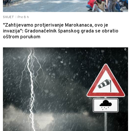
Pre 8 h
SVIJET
|
"Zahtijevamo protjerivanje Marokanaca, ovo je
invazija": Gradonačelnik španskog grada se obratio
oštrom porukom
0