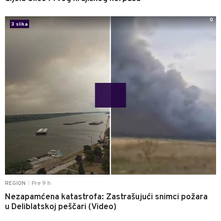
0
3 slika
Pre 9 h
REGION
|
Nezapamćena katastrofa: Zastrašujući snimci požara
u Deliblatskoj peščari (Video)