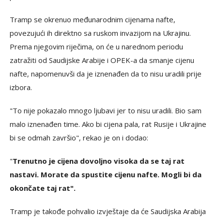
Tramp se okrenuo međunarodnim cijenama nafte,
povezujući ih direktno sa ruskom invazijom na Ukrajinu.
Prema njegovim riječima, on će u narednom periodu
zatražiti od Saudijske Arabije i OPEK-a da smanje cijenu
nafte, napomenuvši da je iznenađen da to nisu uradili prije
izbora.
"To nije pokazalo mnogo ljubavi jer to nisu uradili. Bio sam
malo iznenađen time. Ako bi cijena pala, rat Rusije i Ukrajine
bi se odmah završio", rekao je on i dodao:
"
Trenutno je cijena dovoljno visoka da se taj rat
nastavi. Morate da spustite cijenu nafte. Mogli bi da
okončate taj rat".
Tramp je takođe pohvalio izvještaje da će Saudijska Arabija