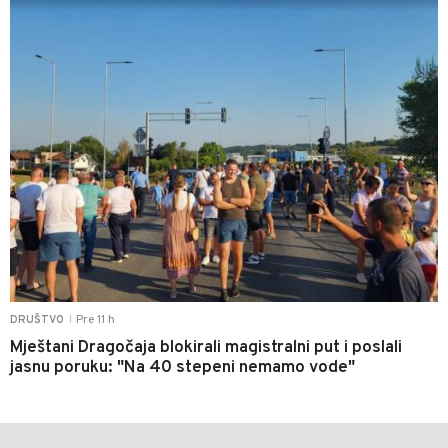
Pre 11 h
DRUŠTVO
|
Mještani Dragočaja blokirali magistralni put i poslali
jasnu poruku: "Na 40 stepeni nemamo vode"