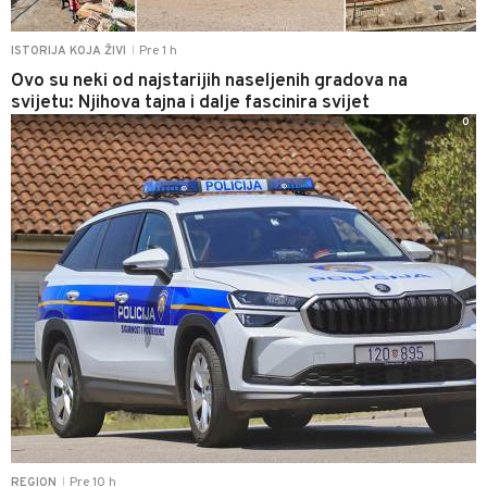
Pre 1 h
ISTORIJA KOJA ŽIVI
|
Ovo su neki od najstarijih naseljenih gradova na
svijetu: Njihova tajna i dalje fascinira svijet
0
Pre 10 h
REGION
|