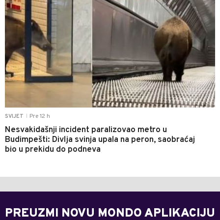
Pre 12 h
SVIJET
|
Nesvakidašnji incident paralizovao metro u
Budimpešti: Divlja svinja upala na peron, saobraćaj
bio u prekidu do podneva
PREUZMI NOVU MONDO APLIKACIJU