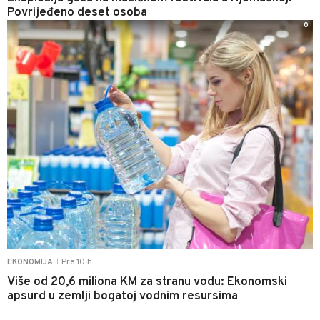
Povrijeđeno deset osoba
0
Pre 10 h
EKONOMIJA
|
Više od 20,6 miliona KM za stranu vodu: Ekonomski
apsurd u zemlji bogatoj vodnim resursima