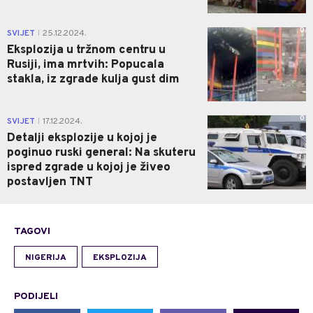
0
SVIJET
25.12.2024.
|
Eksplozija u tržnom centru u
Rusiji, ima mrtvih: Popucala
stakla, iz zgrade kulja gust dim
0
SVIJET
17.12.2024.
|
Detalji eksplozije u kojoj je
poginuo ruski general: Na skuteru
ispred zgrade u kojoj je živeo
postavljen TNT
TAGOVI
NIGERIJA
EKSPLOZIJA
PODIJELI