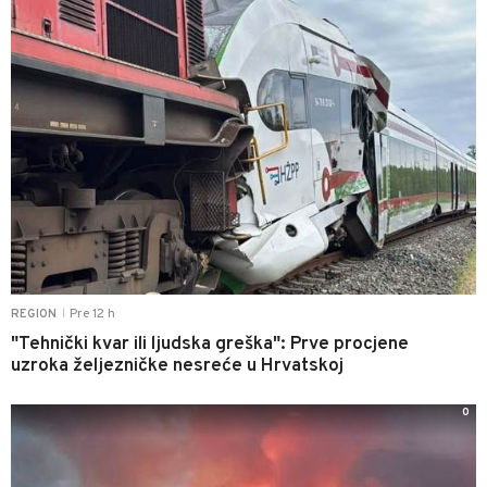
Pre 12 h
REGION
|
"Tehnički kvar ili ljudska greška": Prve procjene
uzroka željezničke nesreće u Hrvatskoj
0