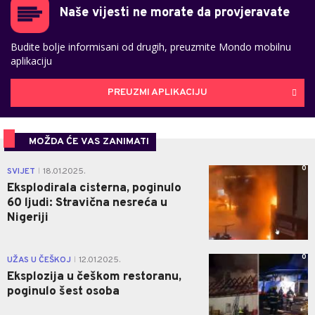
Naše vijesti ne morate da provjeravate
Budite bolje informisani od drugih, preuzmite Mondo mobilnu
aplikaciju
PREUZMI APLIKACIJU
MOŽDA ĆE VAS ZANIMATI
0
SVIJET
18.01.2025.
|
Eksplodirala cisterna, poginulo
60 ljudi: Stravična nesreća u
Nigeriji
0
UŽAS U ČEŠKOJ
12.01.2025.
|
Eksplozija u češkom restoranu,
poginulo šest osoba