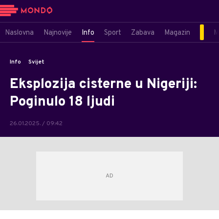
Naslovna
Najnovije
Info
Sport
Zabava
Magazin
M
Info
Svijet
Eksplozija cisterne u Nigeriji:
Poginulo 18 ljudi
26.01.2025. / 09:42