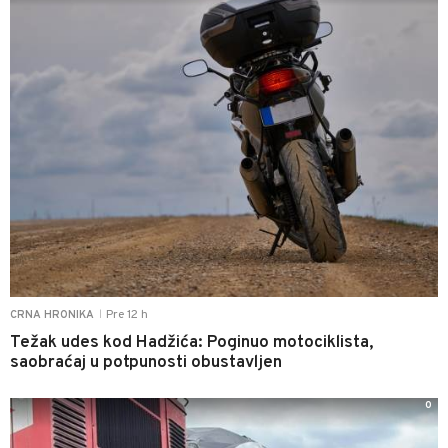
Pre 12 h
CRNA HRONIKA
|
Težak udes kod Hadžića: Poginuo motociklista,
saobraćaj u potpunosti obustavljen
0