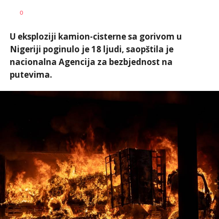
Dragana
AUTOR
0
Božić
U eksploziji kamion-cisterne sa gorivom u
Nigeriji poginulo je 18 ljudi, saopštila je
nacionalna Agencija za bezbjednost na
putevima.