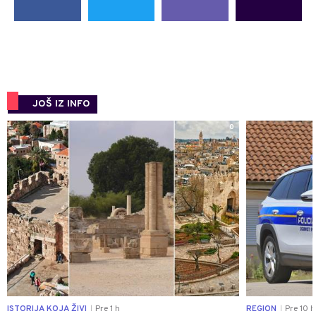
JOŠ IZ INFO
0
ISTORIJA KOJA ŽIVI
Pre 1 h
REGION
Pre 10 h
|
|