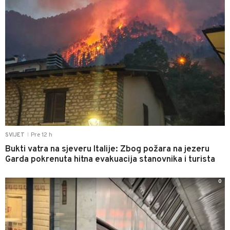
Pre 12 h
SVIJET
|
Bukti vatra na sjeveru Italije: Zbog požara na jezeru
Garda pokrenuta hitna evakuacija stanovnika i turista
0