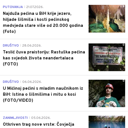
0
PUTOVANJA
21.07.2026.
|
Najduža pećina u BiH krije jezero,
hiljade šišmiša i kosti pećinskog
medvjeda stare više od 20.000 godina
(Foto)
0
DRUŠTVO
28.06.2026.
|
Teslić čuva praistoriju: Rastuška pećina
kao svjedok života neandertalaca
(FOTO)
0
DRUŠTVO
06.06.2026.
|
U Mićinoj pećini s mladim naučnikom iz
BiH: Istina o šišmišima i mitu o kosi
(FOTO/VIDEO)
0
ZANIMLJIVOSTI
05.06.2026.
|
Otkriven trag nove vrste: Čovječja