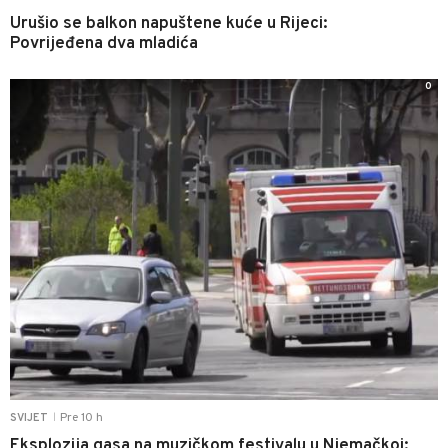
Urušio se balkon napuštene kuće u Rijeci:
Povrijeđena dva mladića
0
Pre 10 h
SVIJET
|
Eksplozija gasa na muzičkom festivalu u Njemačkoj: