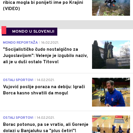
ribica mogla bi ponijeti ime po Krajini
(VIDEO)
MONDO U SLOVENIJI
4
MONDO REPORTAŽA
16.02.2021.
|
"Socijalističko čudo nostalgično za
Jugoslavijom": Velenje je izgubilo naziv,
ali je u duši ostalo Titovo!
1
OSTALI SPORTOVI
14.02.2021.
|
Vujović poslije poraza na debiju: Igrači
Borca kasno shvatili da mogu!
3
OSTALI SPORTOVI
14.02.2021.
|
Borac potonuo, pa se vratio, ali Gorenje
dolazi u Banjaluku sa "plus četiri"!