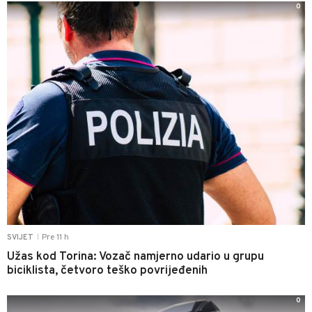
0
Pre 11 h
SVIJET
|
Užas kod Torina: Vozač namjerno udario u grupu
biciklista, četvoro teško povrijeđenih
0