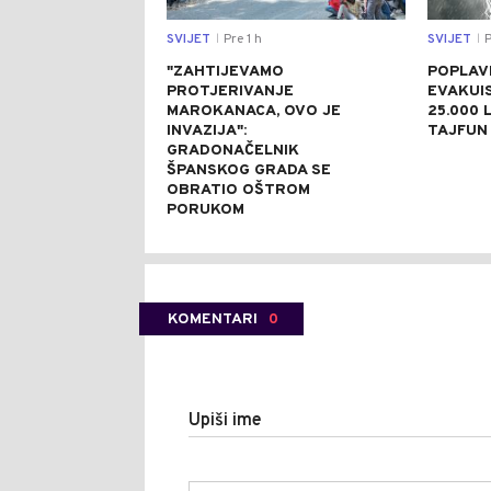
SVIJET
Pre 1 h
SVIJET
P
|
|
"ZAHTIJEVAMO
POPLAVE
PROTJERIVANJE
EVAKUI
MAROKANACA, OVO JE
25.000 L
INVAZIJA":
TAJFUN 
GRADONAČELNIK
ŠPANSKOG GRADA SE
OBRATIO OŠTROM
PORUKOM
KOMENTARI
0
Upiši ime