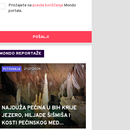
Pristajete na
pravila korišćenja
Mondo
portala.
POŠALJI
MONDO REPORTAŽE
0
21.07.2026.
PUTOVANJA
NAJDUŽA PEĆINA U BIH KRIJE
JEZERO, HILJADE ŠIŠMIŠA I
KOSTI PEĆINSKOG MED...