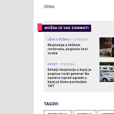
SRNA
MOŽDA CE VAS ZANIMATI
UŽAS U ČEŠKOJ
12.01.2025.
|
Eksplozija u češkom
restoranu, poginulo šest
osoba
SVIJET
17.12.2024.
|
Detalji eksplozije u kojoj je
poginuo ruski general: Na
skuteru ispred zgrade u
kojoj je živeo postavljen
TNT
TAGOVI