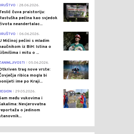
0
DRUŠTVO
28.06.2026.
|
Teslić čuva praistoriju:
Rastuška pećina kao svjedok
života neandertalac...
0
DRUŠTVO
06.06.2026.
|
U Mićinoj pećini s mladim
naučnikom iz BiH: Istina o
šišmišima i mitu o ...
0
ZANIMLJIVOSTI
05.06.2026.
|
Otkriven trag nove vrste:
Čovječja ribica mogla bi
ponijeti ime po Kraji...
0
REGION
29.05.2026.
|
Sam među vukovima i
šakalima: Nevjerovatna
reportaža o jedinom
stanovnik...