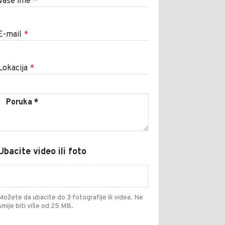
Vaše ime
*
E-mail
*
Lokacija
*
Ubacite video ili foto
Možete da ubacite do 3 fotografije ili videa. Ne
smije biti više od 25 MB.