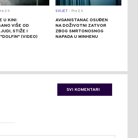
re 2 h
SVIJET
Pre 2 h
CRNA
|
 U KINI:
AVGANISTANAC OSUĐEN
OSU
SANO VIŠE OD
NA DOŽIVOTNI ZATVOR
POM
JUDI, STIŽE I
ZBOG SMRTONOSNOG
UBI
"DOLFIN" (VIDEO)
NAPADA U MINHENU
ODR
NAP
SVI KOMENTARI