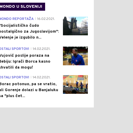
MONDO U SLOVENIJI
4
MONDO REPORTAŽA
16.02.2021.
|
"Socijalističko čudo
nostalgično za Jugoslavijom":
Velenje je izgubilo n...
1
OSTALI SPORTOVI
14.02.2021.
|
Vujović poslije poraza na
debiju: Igrači Borca kasno
shvatili da mogu!
3
OSTALI SPORTOVI
14.02.2021.
|
Borac potonuo, pa se vratio,
ali Gorenje dolazi u Banjaluku
0
0
sa "plus čet...