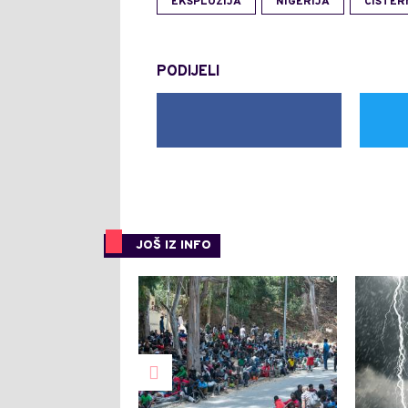
EKSPLOZIJA
NIGERIJA
CISTER
PODIJELI
JOŠ IZ INFO
0