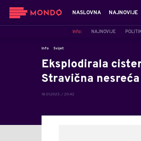
NASLOVNA
NAJNOVIJE
Info:
NAJNOVIJE
POLITI
Info
Svijet
Eksplodirala cister
Stravična nesreća 
18.01.2025. / 20:42