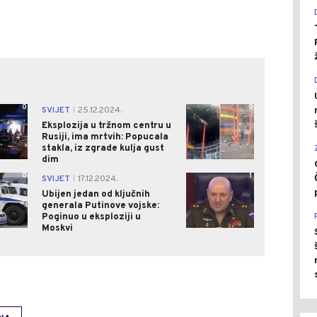
0
0
SVIJET
25.12.2024.
|
Eksplozija u tržnom centru u
Rusiji, ima mrtvih: Popucala
stakla, iz zgrade kulja gust
dim
0
1
SVIJET
17.12.2024.
|
Ubijen jedan od ključnih
generala Putinove vojske:
Poginuo u eksploziji u
Moskvi