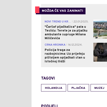
MOŽDA ĆE VAS ZANIMATI
NOVI TREND U KRIMINALU?
22.01.2025.
|
"Čaršaf pljačkašica" pala u
Tesliću: Terete je za pljačku
ambulante supruge Milana
Miličevića
CRNA HRONIKA
16.12.2024.
|
Policija traga za
razbojnicima: Uz prijetnju
pištoljem opljačkali stan u
Istočnoj Ilidži
TAGOVI
HOLANDIJA
PLJAČKA
MUZEJ
PODIJELI