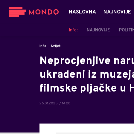
NASLOVNA
NAJNOVIJE
Info:
NAJNOVIJE
POLITI
Info
Svijet
Neprocjenjive naru
ukradeni iz muzej
filmske pljačke u 
26.01.2025. / 14:28