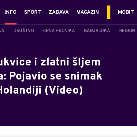
INFO
SPORT
ZABAVA
MAGAZIN
MOBIT
KA
DRUŠTVO
CRNA HRONIKA
BANJALUKA
REGION
kvice i zlatni šljem
a: Pojavio se snimak
Holandiji (Video)