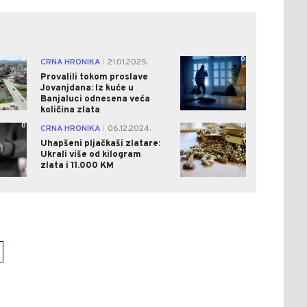
0
0
CRNA HRONIKA
21.01.2025.
|
Provalili tokom proslave
Jovanjdana: Iz kuće u
Banjaluci odnesena veća
količina zlata
0
0
CRNA HRONIKA
06.12.2024.
|
Uhapšeni pljačkaši zlatare:
Ukrali više od kilogram
zlata i 11.000 KM