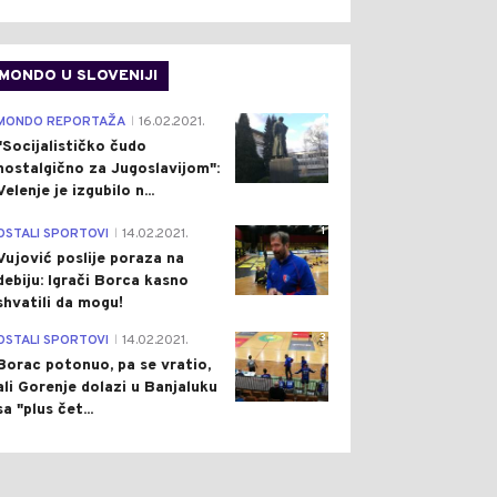
MONDO U SLOVENIJI
4
MONDO REPORTAŽA
16.02.2021.
|
"Socijalističko čudo
nostalgično za Jugoslavijom":
Velenje je izgubilo n...
1
OSTALI SPORTOVI
14.02.2021.
|
Vujović poslije poraza na
debiju: Igrači Borca kasno
shvatili da mogu!
3
OSTALI SPORTOVI
14.02.2021.
|
Borac potonuo, pa se vratio,
ali Gorenje dolazi u Banjaluku
sa "plus čet...