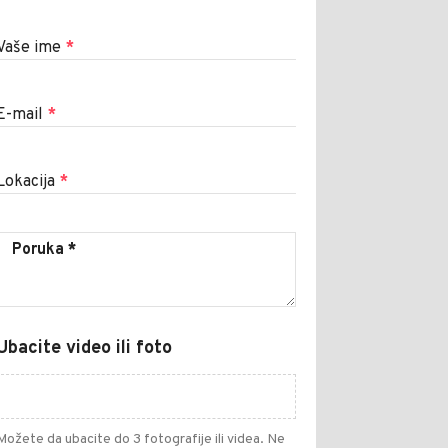
Vaše ime
*
E-mail
*
Lokacija
*
Ubacite video ili foto
Možete da ubacite do 3 fotografije ili videa. Ne