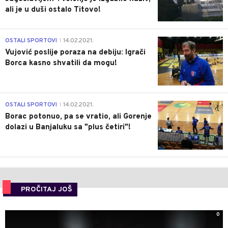
ali je u duši ostalo Titovo!
1
OSTALI SPORTOVI
14.02.2021.
|
Vujović poslije poraza na debiju: Igrači
Borca kasno shvatili da mogu!
3
OSTALI SPORTOVI
14.02.2021.
|
Borac potonuo, pa se vratio, ali Gorenje
dolazi u Banjaluku sa "plus četiri"!
PROČITAJ JOŠ
0