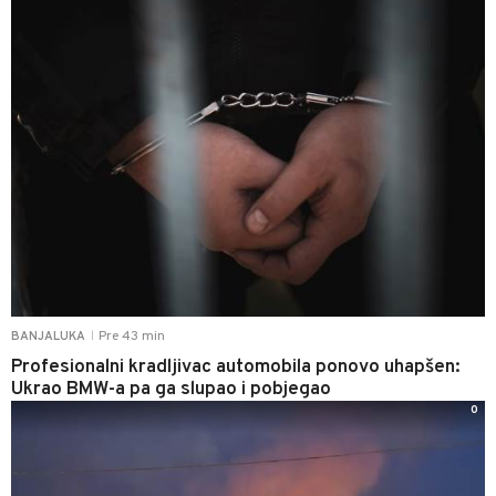
Pre 43 min
BANJALUKA
|
Profesionalni kradljivac automobila ponovo uhapšen:
Ukrao BMW-a pa ga slupao i pobjegao
0