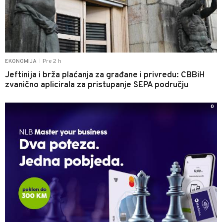
Pre 2 h
EKONOMIJA
|
Jeftinija i brža plaćanja za građane i privredu: CBBiH
zvanično aplicirala za pristupanje SEPA području
0