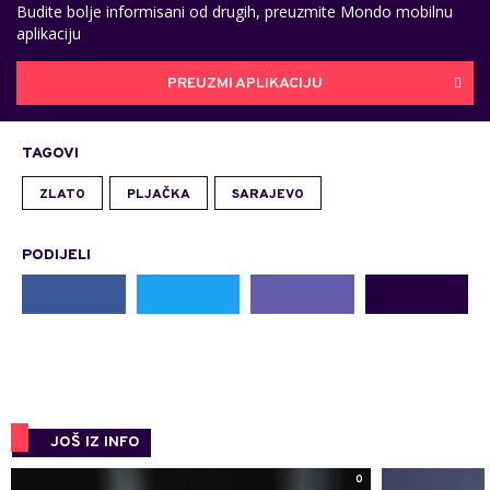
Budite bolje informisani od drugih, preuzmite Mondo mobilnu
aplikaciju
PREUZMI APLIKACIJU
TAGOVI
ZLATO
PLJAČKA
SARAJEVO
PODIJELI
JOŠ IZ INFO
0