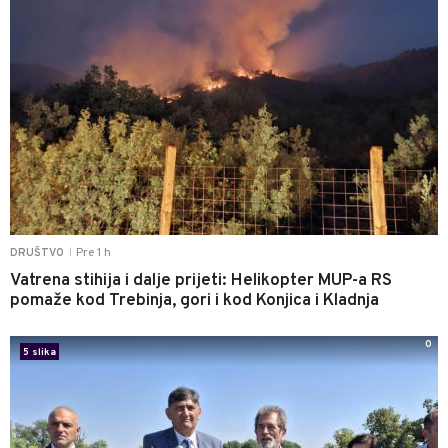
Pre 1 h
DRUŠTVO
|
Vatrena stihija i dalje prijeti: Helikopter MUP-a RS
pomaže kod Trebinja, gori i kod Konjica i Kladnja
0
5 slika