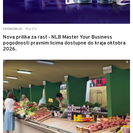
Pre 3 h
EKONOMIJA
|
Nova prilika za rast - NLB Master Your Business
pogodnosti pravnim licima dostupne do kraja oktobra
2026.
0