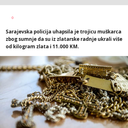
Dušan
AUTOR
0
Volaš
Sarajevska policija uhapsila je trojicu muškarca
zbog sumnje da su iz zlatarske radnje ukrali više
od kilogram zlata i 11.000 KM.