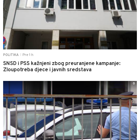
Pre 1 h
POLITIKA
|
SNSD i PSS kažnjeni zbog preuranjene kampanje:
Zloupotreba djece i javnih sredstava
0