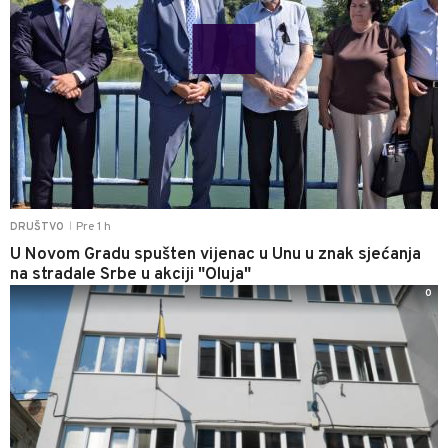
Pre 1 h
DRUŠTVO
|
U Novom Gradu spušten vijenac u Unu u znak sjećanja
na stradale Srbe u akciji "Oluja"
0