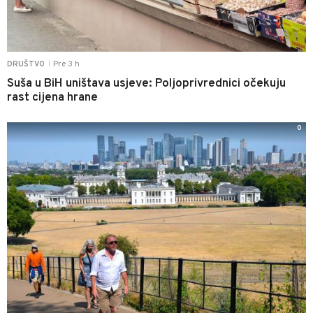
Pre 3 h
DRUŠTVO
|
Suša u BiH uništava usjeve: Poljoprivrednici očekuju
rast cijena hrane
0