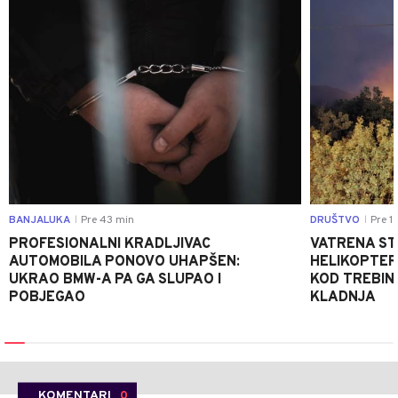
BANJALUKA
Pre 43 min
DRUŠTVO
Pre 1 
|
|
PROFESIONALNI KRADLJIVAC
VATRENA STIH
AUTOMOBILA PONOVO UHAPŠEN:
HELIKOPTER
UKRAO BMW-A PA GA SLUPAO I
KOD TREBINJ
POBJEGAO
KLADNJA
KOMENTARI
0