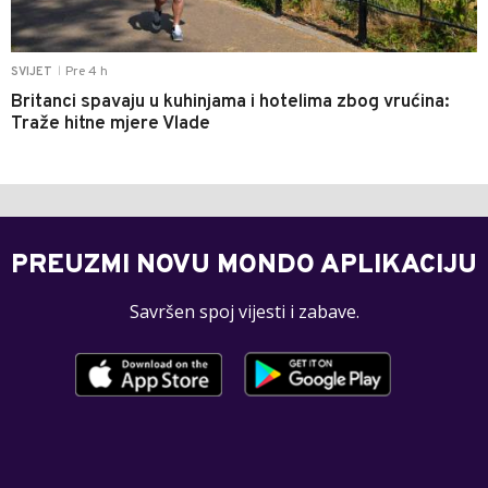
Pre 4 h
SVIJET
|
Britanci spavaju u kuhinjama i hotelima zbog vrućina:
Traže hitne mjere Vlade
PREUZMI NOVU MONDO APLIKACIJU
Savršen spoj vijesti i zabave.