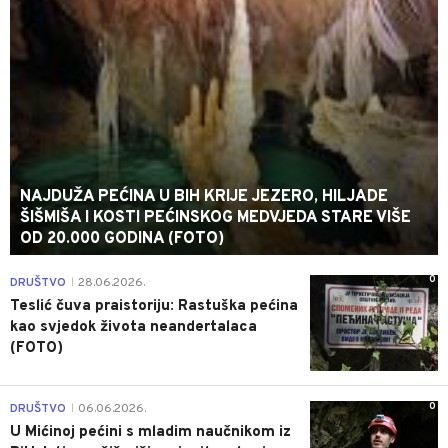
NAJDUŽA PEĆINA U BIH KRIJE JEZERO, HILJADE
ŠIŠMIŠA I KOSTI PEĆINSKOG MEDVJEDA STARE VIŠE
OD 20.000 GODINA (FOTO)
0
DRUŠTVO
28.06.2026.
|
Teslić čuva praistoriju: Rastuška pećina
kao svjedok života neandertalaca
(FOTO)
0
DRUŠTVO
06.06.2026.
|
U Mićinoj pećini s mladim naučnikom iz