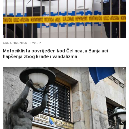
Pre 2 h
CRNA HRONIKA
|
Motociklista povrijeđen kod Čelinca, u Banjaluci
hapšenja zbog krađe i vandalizma
0