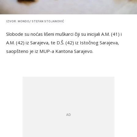
IZVOR: MONDO/ STEFAN STOJANOVIĆ
Slobode su noćas lišeni muškarci čiji su inicijali A.M. (41) i
A.M. (42) iz Sarajeva, te D.Š. (42) iz Istočnog Sarajeva,
saopšteno je iz MUP-a Kantona Sarajevo.