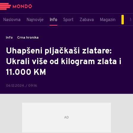
Naslovna
Najnovije
Info
Sport
Zabava
Magazin
M
Info
Crna hronika
Uhapšeni pljačkaši zlatare:
Ukrali više od kilogram zlata i
11.000 KM
06.12.2024. / 09:16