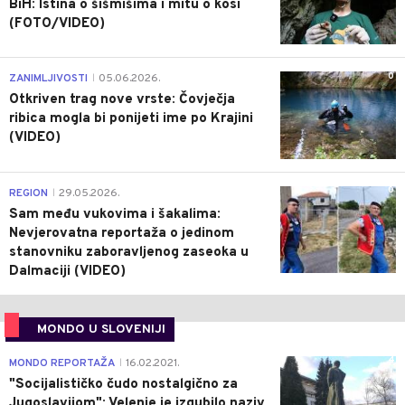
BiH: Istina o šišmišima i mitu o kosi
(FOTO/VIDEO)
0
ZANIMLJIVOSTI
05.06.2026.
|
Otkriven trag nove vrste: Čovječja
ribica mogla bi ponijeti ime po Krajini
(VIDEO)
0
REGION
29.05.2026.
|
Sam među vukovima i šakalima:
Nevjerovatna reportaža o jedinom
stanovniku zaboravljenog zaseoka u
Dalmaciji (VIDEO)
MONDO U SLOVENIJI
4
MONDO REPORTAŽA
16.02.2021.
|
"Socijalističko čudo nostalgično za
Jugoslavijom": Velenje je izgubilo naziv,