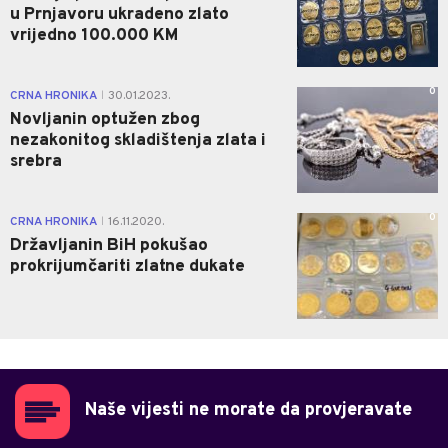
u Prnjavoru ukradeno zlato
vrijedno 100.000 KM
0
CRNA HRONIKA
30.01.2023.
|
Novljanin optužen zbog
nezakonitog skladištenja zlata i
srebra
0
CRNA HRONIKA
16.11.2020.
|
Državljanin BiH pokušao
prokrijumčariti zlatne dukate
Naše vijesti ne morate da provjeravate