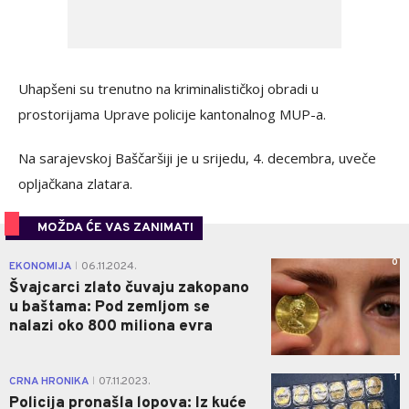
Uhapšeni su trenutno na kriminalističkoj obradi u
prostorijama Uprave policije kantonalnog MUP-a.
Na sarajevskoj Baščaršiji je u srijedu, 4. decembra, uveče
opljačkana zlatara.
MOŽDA ĆE VAS ZANIMATI
0
EKONOMIJA
06.11.2024.
|
Švajcarci zlato čuvaju zakopano
u baštama: Pod zemljom se
nalazi oko 800 miliona evra
1
CRNA HRONIKA
07.11.2023.
|
Policija pronašla lopova: Iz kuće