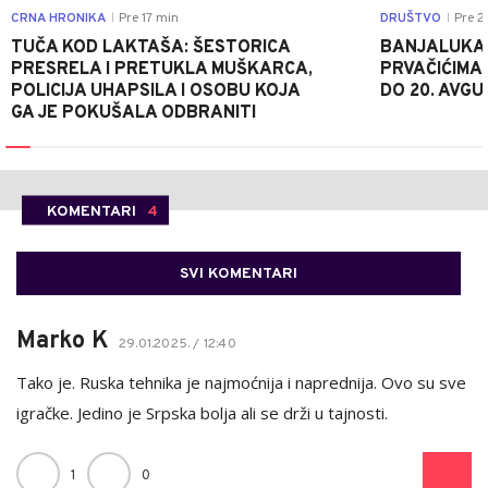
CRNA HRONIKA
Pre 17 min
DRUŠTVO
Pre 2
|
|
TUČA KOD LAKTAŠA: ŠESTORICA
BANJALUKA 
PRESRELA I PRETUKLA MUŠKARCA,
PRVAČIĆIMA
POLICIJA UHAPSILA I OSOBU KOJA
DO 20. AVGU
GA JE POKUŠALA ODBRANITI
KOMENTARI
4
SVI KOMENTARI
Marko K
29.01.2025. / 12:40
Tako je. Ruska tehnika je najmoćnija i naprednija. Ovo su sve
igračke. Jedino je Srpska bolja ali se drži u tajnosti.
1
0