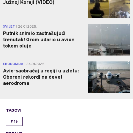
Južnoj Koreji (VIDEO)
0
SVIJET
26.01.2025.
|
Putnik snimio zastrašujući
trenutak! Grom udario u avion
tokom oluje
0
EKONOMIJA
24.01.2025.
|
Avio-saobraćaj u regiji u uzletu:
Oboreni rekordi na devet
aerodroma
TAGOVI
F 16