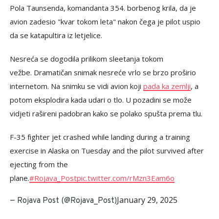
Pola Taunsenda, komandanta 354. borbenog krila, da je
avion zadesio "kvar tokom leta" nakon čega je pilot uspio
da se katapultira iz letjelice.
Nesreća se dogodila prilikom sleetanja tokom
vežbe. Dramatičan snimak nesreće vrlo se brzo proširio
internetom. Na snimku se vidi avion koji
pada ka zemlji
, a
potom eksplodira kada udari o tlo. U pozadini se može
vidjeti rašireni padobran kako se polako spušta prema tlu.
F-35 fighter jet crashed while landing during a training
exercise in Alaska on Tuesday and the pilot survived after
ejecting from the
plane.
#Rojava_Post
pic.twitter.com/rMzn3Eam6o
January 29, 2025
— Rojava Post (@Rojava_Post)