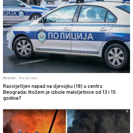
Pre 56 min
REGION
|
Rasvijetljen napad na djevojku (18) u centru
Beograda: Nožem je izbole maloljetnice od 13 i 15
godina?
0