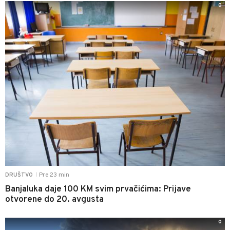
0
Pre 23 min
DRUŠTVO
|
Banjaluka daje 100 KM svim prvačićima: Prijave
otvorene do 20. avgusta
0