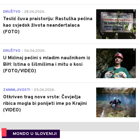
0
DRUŠTVO
28.06.2026.
|
Teslić čuva praistoriju: Rastuška pećina
kao svjedok života neandertalaca
(FOTO)
0
DRUŠTVO
06.06.2026.
|
U Mićinoj pećini s mladim naučnikom iz
BiH: Istina o šišmišima i mitu o kosi
(FOTO/VIDEO)
0
ZANIMLJIVOSTI
05.06.2026.
|
Otkriven trag nove vrste: Čovječja
ribica mogla bi ponijeti ime po Krajini
(VIDEO)
MONDO U SLOVENIJI