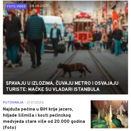
0
08.08.2026.
FOTO, VIDEO
SPAVAJU U IZLOZIMA, ČUVAJU METRO I OSVAJAJU
TURISTE: MAČKE SU VLADARI ISTANBULA
0
PUTOVANJA
21.07.2026.
|
Najduža pećina u BiH krije jezero,
hiljade šišmiša i kosti pećinskog
medvjeda stare više od 20.000 godina
(Foto)