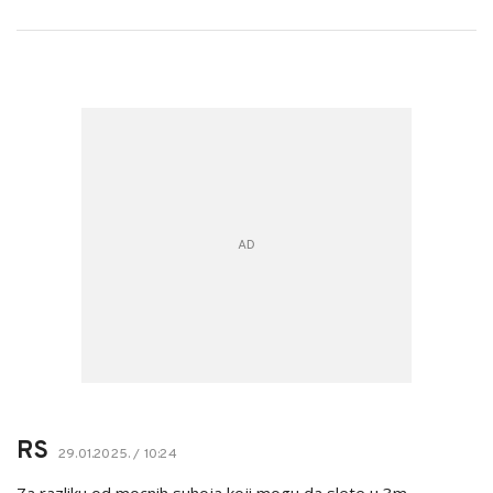
RS
29.01.2025. / 10:24
Za razliku od mocnih suhoja koji mogu da slete u 3m