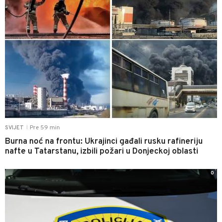
Pre 59 min
SVIJET
|
Burna noć na frontu: Ukrajinci gađali rusku rafineriju
nafte u Tatarstanu, izbili požari u Donjeckoj oblasti
0