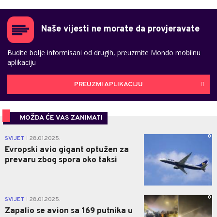
Naše vijesti ne morate da provjeravate
Budite bolje informisani od drugih, preuzmite Mondo mobilnu
aplikaciju
PREUZMI APLIKACIJU
MOŽDA ĆE VAS ZANIMATI
0
SVIJET
28.01.2025.
|
Evropski avio gigant optužen za
prevaru zbog spora oko taksi
0
SVIJET
28.01.2025.
|
Zapalio se avion sa 169 putnika u