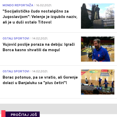
4
MONDO REPORTAŽA
16.02.2021.
|
"Socijalističko čudo nostalgično za
Jugoslavijom": Velenje je izgubilo naziv,
ali je u duši ostalo Titovo!
1
OSTALI SPORTOVI
14.02.2021.
|
Vujović poslije poraza na debiju: Igrači
Borca kasno shvatili da mogu!
3
OSTALI SPORTOVI
14.02.2021.
|
Borac potonuo, pa se vratio, ali Gorenje
dolazi u Banjaluku sa "plus četiri"!
PROČITAJ JOŠ