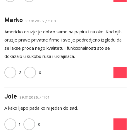
Marko
29.01.2025. / 11:03
Americko oruzje je dobro samo na papiru i na oko. Kod njih
oruzje prave privatne firme i sve je podredjeno izgledu da
se lakse proda nego kvalitetu i funkcionalnosti sto se
dokazalo u sukobu rusa i ukrajinaca.
2
0
Jole
29.01.2025. / 11:01
A kako ljepo pada ko ni jedan do sad.
1
0