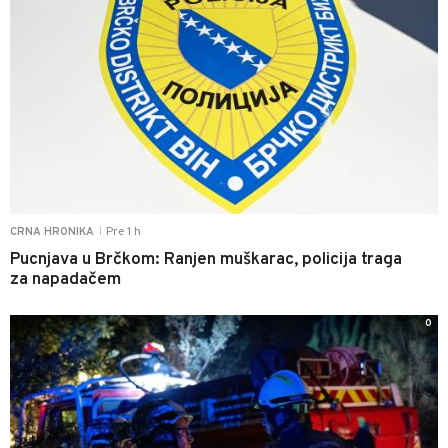
Pre 1 h
CRNA HRONIKA
|
Pucnjava u Brčkom: Ranjen muškarac, policija traga
za napadačem
0