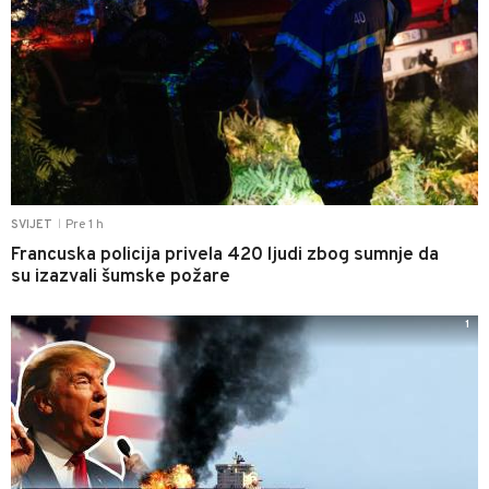
Pre 1 h
SVIJET
|
Francuska policija privela 420 ljudi zbog sumnje da
su izazvali šumske požare
1