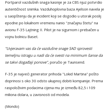
Portparol vazdušnih snaga kasnije je za CBS njuz potvrdio
autentičnost snimka. Vazduhoplovna baza Ajelson navela je
u saopštenju da je incident koji se dogodio u utorak poslij
epodne po lokalnom vremenu nanio "značajnu štetu" na
avionu F-35 Lajtning II. Pilot je na sigurnom i prebačen u
vojnu bolnicu Baset.
"Uvjeravam vas da će vazdušne snage SAD sprovesti
temeljnu istragu u nadi da će svesti na minimum šanse da
se takvi događaji ponove"
, poručio je Taunsend.
F-35 je najveći generator prihoda "Lokid Martina" pošto
doprinosi s oko 30 odsto ukupnoj dobiti kompanije. Prema
raspoloživim podacima cijena mu je između 82,5 i 109
miliona dolara, u zavisnosti od modela.
(Mondo)