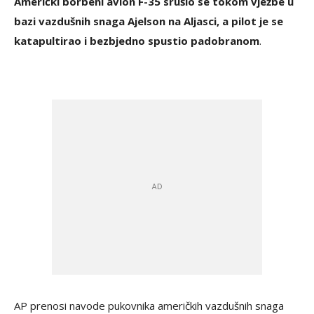
Američki borbeni avion F-35 srušio se tokom vježbe u
bazi vazdušnih snaga Ajelson na Aljasci, a pilot je se
katapultirao i bezbjedno spustio padobranom
.
AP prenosi navode pukovnika američkih vazdušnih snaga