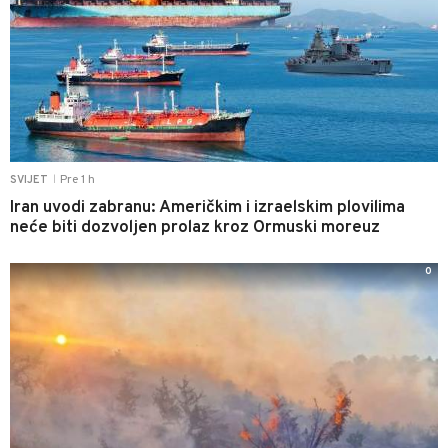
Pre 1 h
SVIJET
|
Iran uvodi zabranu: Američkim i izraelskim plovilima
neće biti dozvoljen prolaz kroz Ormuski moreuz
0