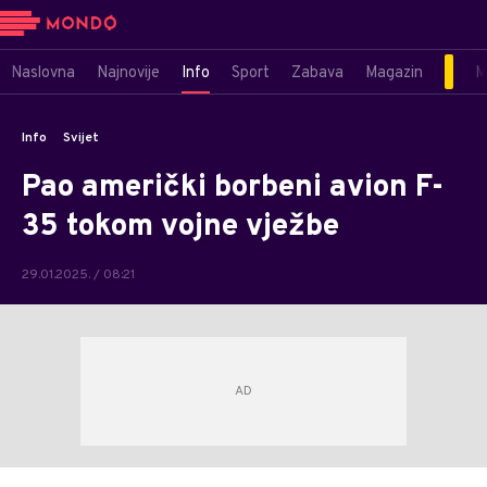
Naslovna
Najnovije
Info
Sport
Zabava
Magazin
M
Info
Svijet
Pao američki borbeni avion F-
35 tokom vojne vježbe
29.01.2025. / 08:21