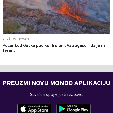
Pre 2 h
DRUŠTVO
|
Požar kod Gacka pod kontrolom: Vatrogasci i dalje na
terenu
PREUZMI NOVU MONDO APLIKACIJU
Savršen spoj vijesti i zabave.