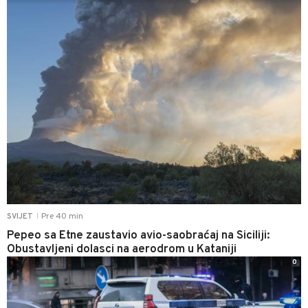
Pre 40 min
SVIJET
|
Pepeo sa Etne zaustavio avio-saobraćaj na Siciliji:
Obustavljeni dolasci na aerodrom u Kataniji
0