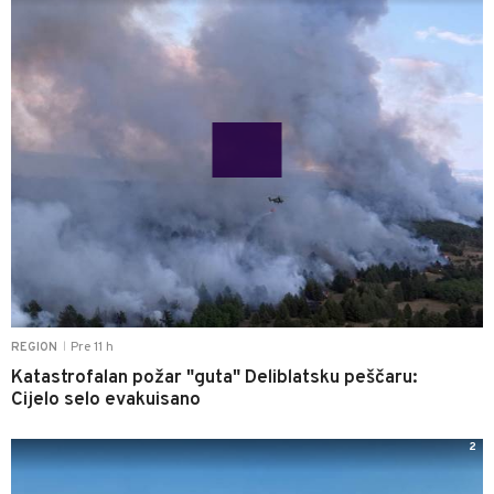
Pre 11 h
REGION
|
Katastrofalan požar "guta" Deliblatsku peščaru:
Cijelo selo evakuisano
2