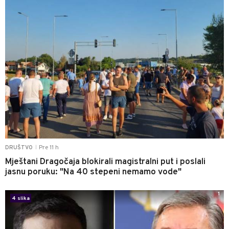
Pre 11 h
DRUŠTVO
|
Mještani Dragočaja blokirali magistralni put i poslali
jasnu poruku: "Na 40 stepeni nemamo vode"
1
4 slika