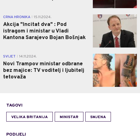
0
CRNA HRONIKA
15.11.2024.
|
Akcija "Incitat dva" : Pod
istragom i ministar u Vladi
Kantona Sarajevo Bojan Bošnjak
0
SVIJET
14.11.2024.
|
Novi Trampov ministar odbrane
bez majice: TV voditelj i ljubitelj
tetovaža
TAGOVI
VELIKA BRITANIJA
MINISTAR
SMJENA
PODIJELI