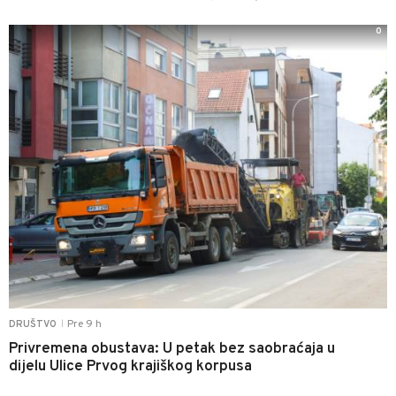
0
Pre 9 h
DRUŠTVO
|
Privremena obustava: U petak bez saobraćaja u
dijelu Ulice Prvog krajiškog korpusa