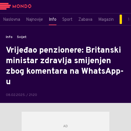
Naslovna
Najnovije
Info
Sport
Zabava
Magazin
M
Info
Svijet
Vrijeđao penzionere: Britanski
ministar zdravlja smijenjen
zbog komentara na WhatsApp-
u
08.02.2025. / 21:20