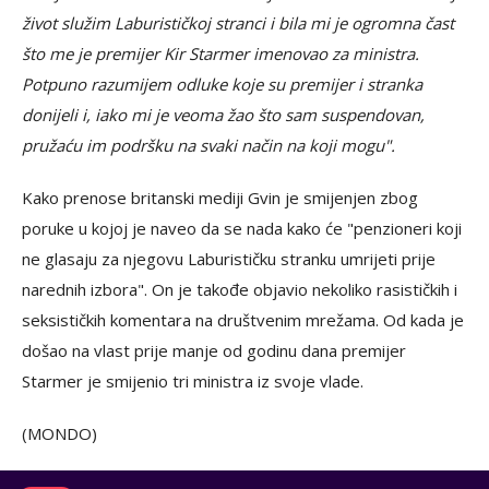
život služim Laburističkoj stranci i bila mi je ogromna čast
što me je premijer Kir Starmer imenovao za ministra.
Potpuno razumijem odluke koje su premijer i stranka
donijeli i, iako mi je veoma žao što sam suspendovan,
pružaću im podršku na svaki način na koji mogu".
Kako prenose britanski mediji Gvin je smijenjen zbog
poruke u kojoj je naveo da se nada kako će "penzioneri koji
ne glasaju za njegovu Laburističku stranku umrijeti prije
narednih izbora". On je takođe objavio nekoliko rasističkih i
seksističkih komentara na društvenim mrežama. Od kada je
došao na vlast prije manje od godinu dana premijer
Starmer je smijenio tri ministra iz svoje vlade.
(MONDO)