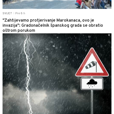
Pre 8 h
SVIJET
|
"Zahtijevamo protjerivanje Marokanaca, ovo je
invazija": Gradonačelnik španskog grada se obratio
oštrom porukom
0