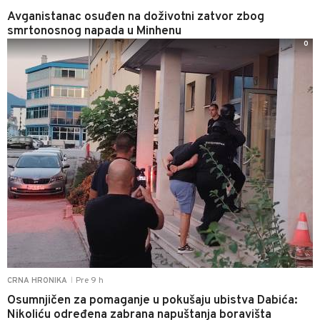
Avganistanac osuđen na doživotni zatvor zbog
smrtonosnog napada u Minhenu
0
Pre 9 h
CRNA HRONIKA
|
Osumnjičen za pomaganje u pokušaju ubistva Dabića:
Nikoliću određena zabrana napuštanja boravišta