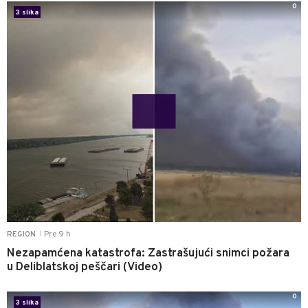
0
3 slika
Pre 9 h
REGION
|
Nezapamćena katastrofa: Zastrašujući snimci požara
u Deliblatskoj peščari (Video)
0
3 slika