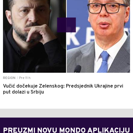
Pre 11 h
REGION
|
Vučić dočekuje Zelenskog: Predsjednik Ukrajine prvi
put dolazi u Srbiju
PREUZMI NOVU MONDO APLIKACIJU