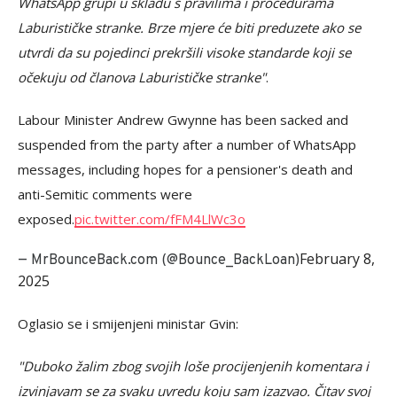
WhatsApp grupi u skladu s pravilima i procedurama
Laburističke stranke. Brze mjere će biti preduzete ako se
utvrdi da su pojedinci prekršili visoke standarde koji se
očekuju od članova Laburističke stranke"
.
Labour Minister Andrew Gwynne has been sacked and
suspended from the party after a number of WhatsApp
messages, including hopes for a pensioner's death and
anti-Semitic comments were
exposed.
pic.twitter.com/fFM4LlWc3o
February 8,
— MrBounceBack.com (@Bounce_BackLoan)
2025
Oglasio se i smijenjeni ministar Gvin:
"Duboko žalim zbog svojih loše procijenjenih komentara i
izvinjavam se za svaku uvredu koju sam izazvao. Čitav svoj