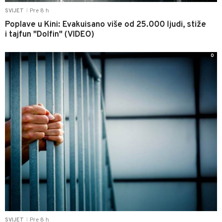
Pre 8 h
SVIJET
|
Poplave u Kini: Evakuisano više od 25.000 ljudi, stiže
i tajfun "Dolfin" (VIDEO)
0
Pre 8 h
SVIJET
|