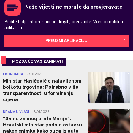
Naše vijesti ne morate da provjeravate
Budite bolje informisani od drugih, preuzmite Mondo mobilnu
aplikaciju
PREUZMI APLIKACIJU
MOŽDA ĆE VAS ZANIMATI
0
EKONOMIJA
27.01.2025.
|
Ministar Hasičević o najavljenom
bojkotu trgovina: Potrebno više
transparentnosti u formiranju
cijena
0
DRAMA U VLADI
18.01.2025.
|
"Samo za mog brata Marija":
Hrvatski ministar podnio ostavku
nakon snimka kako puca iz auta