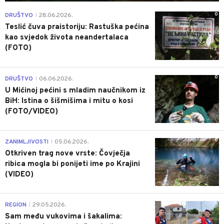
0
DRUŠTVO
28.06.2026.
|
Teslić čuva praistoriju: Rastuška pećina
kao svjedok života neandertalaca
(FOTO)
0
DRUŠTVO
06.06.2026.
|
U Mićinoj pećini s mladim naučnikom iz
BiH: Istina o šišmišima i mitu o kosi
(FOTO/VIDEO)
0
ZANIMLJIVOSTI
05.06.2026.
|
Otkriven trag nove vrste: Čovječja
ribica mogla bi ponijeti ime po Krajini
(VIDEO)
0
REGION
29.05.2026.
|
Sam među vukovima i šakalima: