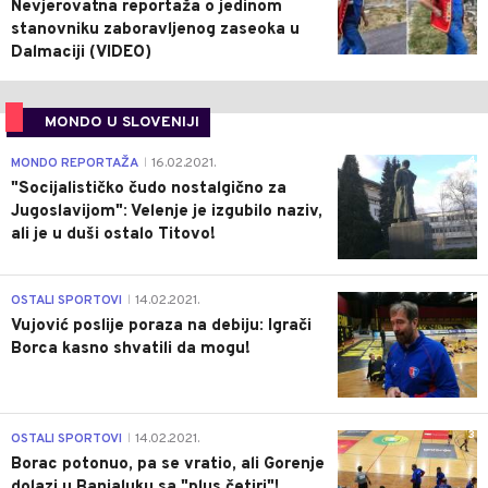
Nevjerovatna reportaža o jedinom
stanovniku zaboravljenog zaseoka u
Dalmaciji (VIDEO)
MONDO U SLOVENIJI
4
MONDO REPORTAŽA
16.02.2021.
|
"Socijalističko čudo nostalgično za
Jugoslavijom": Velenje je izgubilo naziv,
ali je u duši ostalo Titovo!
1
OSTALI SPORTOVI
14.02.2021.
|
Vujović poslije poraza na debiju: Igrači
Borca kasno shvatili da mogu!
3
OSTALI SPORTOVI
14.02.2021.
|
Borac potonuo, pa se vratio, ali Gorenje
dolazi u Banjaluku sa "plus četiri"!