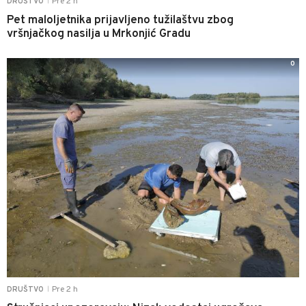
Pre 2 h
DRUŠTVO
|
Pet maloljetnika prijavljeno tužilaštvu zbog
vršnjačkog nasilja u Mrkonjić Gradu
0
Pre 2 h
DRUŠTVO
|