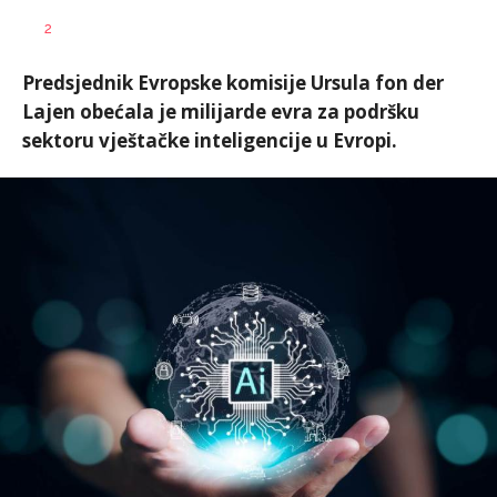
Dragana
AUTOR
2
Božić
Predsjednik Evropske komisije Ursula fon der
Lajen obećala je milijarde evra za podršku
sektoru vještačke inteligencije u Evropi.