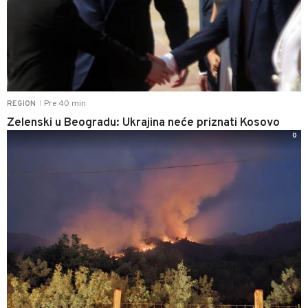
Pre 40 min
REGION
|
Zelenski u Beogradu: Ukrajina neće priznati Kosovo
0