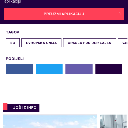
aplikaciju
PREUZMI APLIKACIJU
TAGOVI
EU
EVROPSKA UNIJA
URSULA FON DER LAJEN
VJ
PODIJELI
JOŠ IZ INFO
0