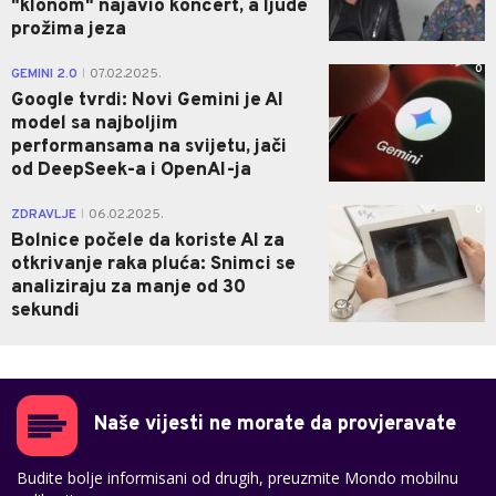
"klonom" najavio koncert, a ljude
prožima jeza
0
GEMINI 2.0
07.02.2025.
|
Google tvrdi: Novi Gemini je AI
model sa najboljim
performansama na svijetu, jači
od DeepSeek-a i OpenAI-ja
0
ZDRAVLJE
06.02.2025.
|
Bolnice počele da koriste AI za
otkrivanje raka pluća: Snimci se
analiziraju za manje od 30
sekundi
Naše vijesti ne morate da provjeravate
Budite bolje informisani od drugih, preuzmite Mondo mobilnu