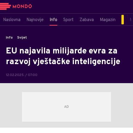
Naslovna
Najnovije
Info
Sport
Zabava
Magazin
M
Info
Svijet
EU najavila milijarde evra za
razvoj vještačke inteligencije
12.02.2025. / 07:00