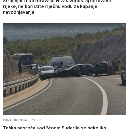
Stručnjaci upozoravaju: Nizak vodostaj ugrožava
rijeke, ne koristite riječnu vodu za kupanje i
navodnjavanje
0
Pre 2 h
CRNA HRONIKA
|
Teška nesreća kod Stoca: Sudarilo se nekoliko