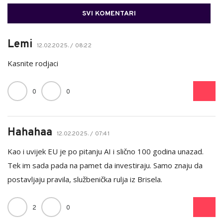
SVI KOMENTARI
Lemi
12.02.2025. / 08:22
Kasnite rodjaci
0
0
Hahahaa
12.02.2025. / 07:41
Kao i uvijek EU je po pitanju AI i slično 100 godina unazad.
Tek im sada pada na pamet da investiraju. Samo znaju da
postavljaju pravila, službenička rulja iz Brisela.
2
0