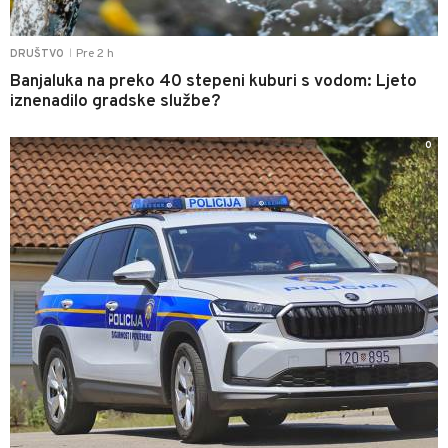
Pre 2 h
DRUŠTVO
|
Banjaluka na preko 40 stepeni kuburi s vodom: Ljeto
iznenadilo gradske službe?
0