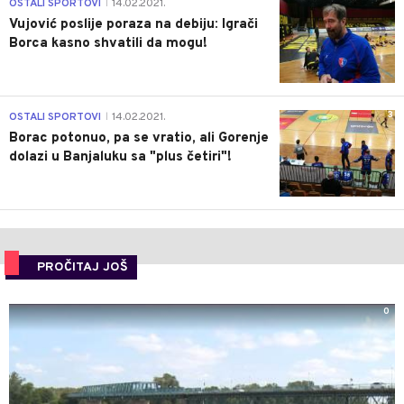
1
OSTALI SPORTOVI
14.02.2021.
|
Vujović poslije poraza na debiju: Igrači
Borca kasno shvatili da mogu!
3
OSTALI SPORTOVI
14.02.2021.
|
Borac potonuo, pa se vratio, ali Gorenje
dolazi u Banjaluku sa "plus četiri"!
PROČITAJ JOŠ
0