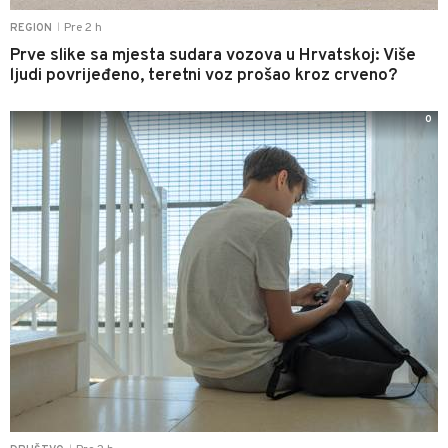
Pre 2 h
REGION
|
Prve slike sa mjesta sudara vozova u Hrvatskoj: Više
ljudi povrijeđeno, teretni voz prošao kroz crveno?
0