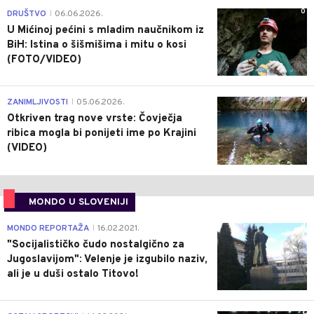
0
DRUŠTVO
06.06.2026.
|
U Mićinoj pećini s mladim naučnikom iz
BiH: Istina o šišmišima i mitu o kosi
(FOTO/VIDEO)
0
ZANIMLJIVOSTI
05.06.2026.
|
Otkriven trag nove vrste: Čovječja
ribica mogla bi ponijeti ime po Krajini
(VIDEO)
MONDO U SLOVENIJI
4
MONDO REPORTAŽA
16.02.2021.
|
"Socijalističko čudo nostalgično za
Jugoslavijom": Velenje je izgubilo naziv,
ali je u duši ostalo Titovo!