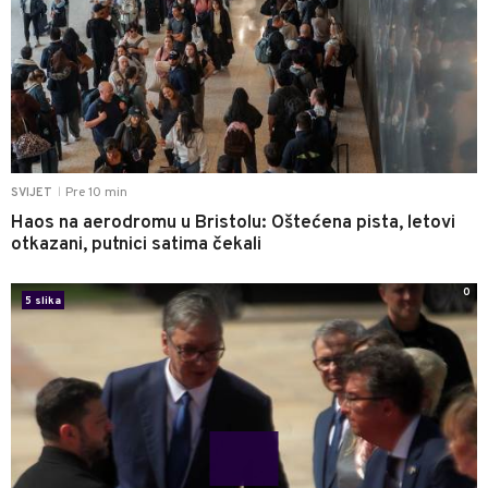
Pre 10 min
SVIJET
|
Haos na aerodromu u Bristolu: Oštećena pista, letovi
otkazani, putnici satima čekali
0
5 slika