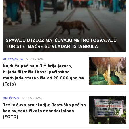
SPAVAJU U IZLOZIMA, ČUVAJU METRO I OSVAJAJU
TURISTE: MAČKE SU VLADARI ISTANBULA
0
PUTOVANJA
21.07.2026.
|
Najduža pećina u BiH krije jezero,
hiljade šišmiša i kosti pećinskog
medvjeda stare više od 20.000 godina
(Foto)
0
DRUŠTVO
28.06.2026.
|
Teslić čuva praistoriju: Rastuška pećina
kao svjedok života neandertalaca
(FOTO)