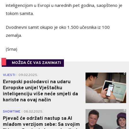
inteligencijom u Evropi u narednih pet godina, saopšteno je
tokom samita.
Dvodnevni samit okupio je oko 1.500 učesnika iz 100
zemalja.
(Srna)
MOŽDA ĆE VAS ZANIMATI
0
VIJESTI
09.02.2025.
|
Evropski poslodavci na udaru
Evropske unije! Vještačku
inteligenciju više neće smjeti da
koriste na ovaj način
0
SHOWTIME
08.02.2025.
|
Pjevač će održati nastup sa AI
mlađom verzijom sebe: Sa svojim