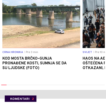
CRNA HRONIKA
Pre 3 min
SVIJET
Pre 10 m
|
|
KOD MOSTA BRČKO–GUNJA
HAOS NA AE
PRONAĐENE KOSTI, SUMNJA SE DA
OŠTEĆENA PI
SU LJUDSKE (FOTO)
OTKAZANI, P
KOMENTARI
2