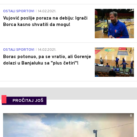
1
OSTALI SPORTOVI
14.02.2021.
|
Vujović poslije poraza na debiju: Igrači
Borca kasno shvatili da mogu!
3
OSTALI SPORTOVI
14.02.2021.
|
Borac potonuo, pa se vratio, ali Gorenje
dolazi u Banjaluku sa "plus četiri"!
PROČITAJ JOŠ
0