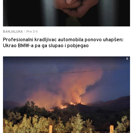
Pre 3 h
BANJALUKA
|
Profesionalni kradljivac automobila ponovo uhapšen:
Ukrao BMW-a pa ga slupao i pobjegao
0