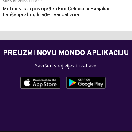
Pre 4 h
CRNA HRONIKA
|
Motociklista povrijeđen kod Čelinca, u Banjaluci
hapšenja zbog krađe i vandalizma
PREUZMI NOVU MONDO APLIKACIJU
Savršen spoj vijesti i zabave.