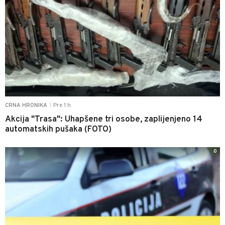
Pre 1 h
CRNA HRONIKA
|
Akcija "Trasa": Uhapšene tri osobe, zaplijenjeno 14
automatskih pušaka (FOTO)
0