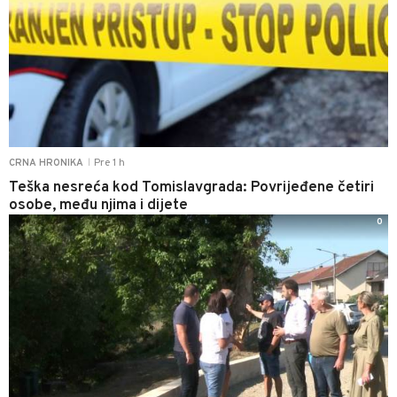
Pre 1 h
CRNA HRONIKA
|
Teška nesreća kod Tomislavgrada: Povrijeđene četiri
osobe, među njima i dijete
0