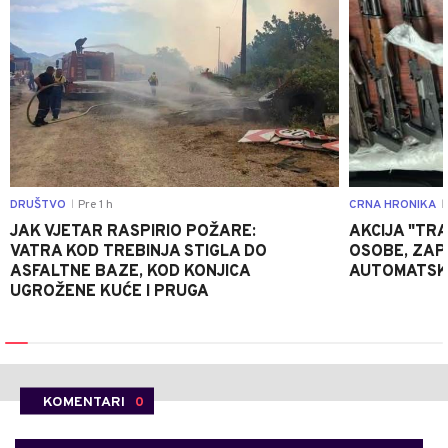
DRUŠTVO
Pre 1 h
CRNA HRONIKA
|
|
JAK VJETAR RASPIRIO POŽARE:
AKCIJA "TRA
VATRA KOD TREBINJA STIGLA DO
OSOBE, ZAP
ASFALTNE BAZE, KOD KONJICA
AUTOMATSKI
UGROŽENE KUĆE I PRUGA
KOMENTARI
0