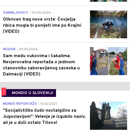
0
ZANIMLJIVOSTI
05.06.2026.
|
Otkriven trag nove vrste: Čovječja
ribica mogla bi ponijeti ime po Krajini
(VIDEO)
0
REGION
29.05.2026.
|
Sam među vukovima i šakalima:
Nevjerovatna reportaža o jedinom
stanovniku zaboravljenog zaseoka u
Dalmaciji (VIDEO)
MONDO U SLOVENIJI
4
MONDO REPORTAŽA
16.02.2021.
|
"Socijalističko čudo nostalgično za
Jugoslavijom": Velenje je izgubilo naziv,
ali je u duši ostalo Titovo!