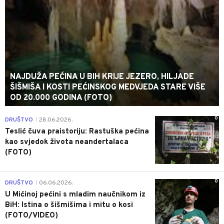
NAJDUŽA PEĆINA U BIH KRIJE JEZERO, HILJADE
ŠIŠMIŠA I KOSTI PEĆINSKOG MEDVJEDA STARE VIŠE
OD 20.000 GODINA (FOTO)
0
DRUŠTVO
28.06.2026.
|
Teslić čuva praistoriju: Rastuška pećina
kao svjedok života neandertalaca
(FOTO)
0
DRUŠTVO
06.06.2026.
|
U Mićinoj pećini s mladim naučnikom iz
BiH: Istina o šišmišima i mitu o kosi
(FOTO/VIDEO)