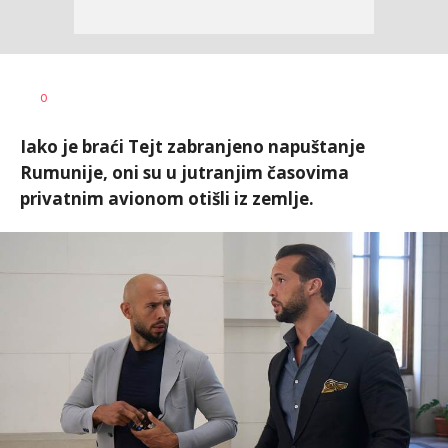
Aleksandra
AUTOR
0
Virijević
Iako je braći Tejt zabranjeno napuštanje
Rumunije, oni su u jutranjim časovima
privatnim avionom otišli iz zemlje.