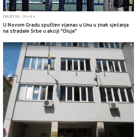
Pre 4 h
DRUŠTVO
|
U Novom Gradu spušten vijenac u Unu u znak sjećanja
na stradale Srbe u akciji "Oluja"
0