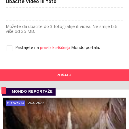
Ubacite video ili foto
Možete da ubacite do 3 fotografije ili videa. Ne smije biti
više od 25 MB.
Pristajete na
Mondo portala.
pravila korišćenja
POŠALJI
MONDO REPORTAŽE
0
21.07.2026.
PUTOVANJA