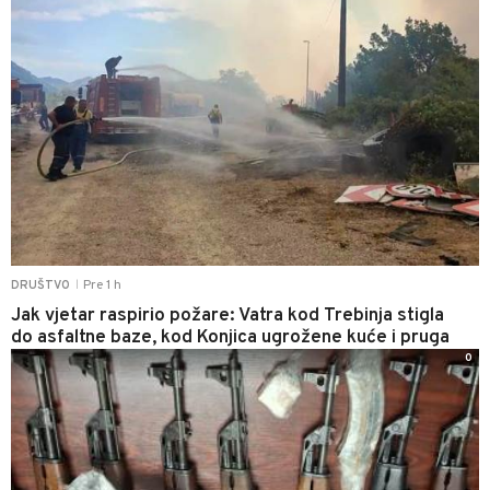
Pre 1 h
DRUŠTVO
|
Jak vjetar raspirio požare: Vatra kod Trebinja stigla
do asfaltne baze, kod Konjica ugrožene kuće i pruga
0