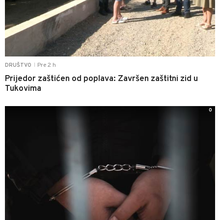
Pre 2 h
DRUŠTVO
|
Prijedor zaštićen od poplava: Završen zaštitni zid u
Tukovima
0