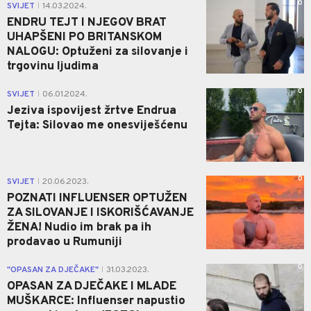
0
SVIJET
14.03.2024.
|
ENDRU TEJT I NJEGOV BRAT
UHAPŠENI PO BRITANSKOM
NALOGU: Optuženi za silovanje i
trgovinu ljudima
0
SVIJET
06.01.2024.
|
Jeziva ispovijest žrtve Endrua
Tejta: Silovao me onesviješćenu
0
SVIJET
20.06.2023.
|
POZNATI INFLUENSER OPTUŽEN
ZA SILOVANJE I ISKORIŠĆAVANJE
ŽENA! Nudio im brak pa ih
prodavao u Rumuniji
0
"OPASAN ZA DJEČAKE"
31.03.2023.
|
OPASAN ZA DJEČAKE I MLADE
MUŠKARCE: Influenser napustio