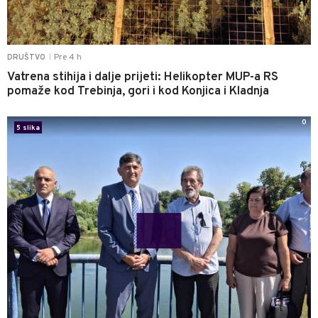
Pre 4 h
DRUŠTVO
|
Vatrena stihija i dalje prijeti: Helikopter MUP-a RS
pomaže kod Trebinja, gori i kod Konjica i Kladnja
0
5 slika