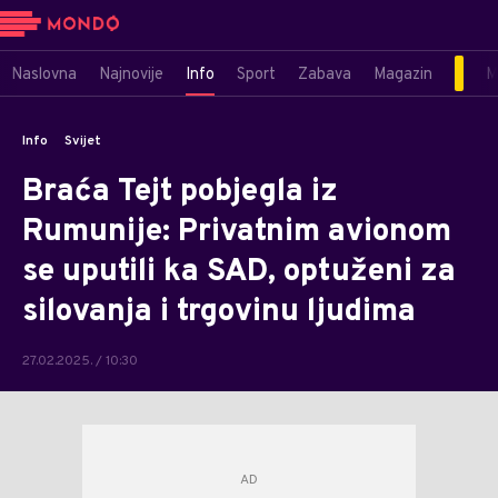
Naslovna
Najnovije
Info
Sport
Zabava
Magazin
M
Info
Svijet
Braća Tejt pobjegla iz
Rumunije: Privatnim avionom
se uputili ka SAD, optuženi za
silovanja i trgovinu ljudima
27.02.2025. / 10:30