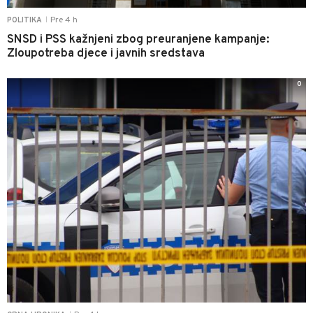
Pre 4 h
POLITIKA
|
SNSD i PSS kažnjeni zbog preuranjene kampanje:
Zloupotreba djece i javnih sredstava
0