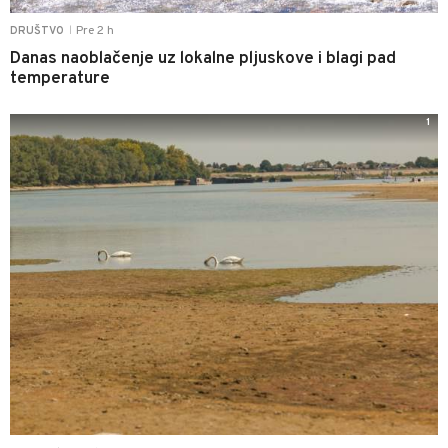
Pre 2 h
DRUŠTVO
|
Danas naoblačenje uz lokalne pljuskove i blagi pad
temperature
1