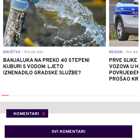
DRUŠTVO
Pre 26 min
REGION
Pre 45 
|
|
BANJALUKA NA PREKO 40 STEPENI
PRVE SLIKE
KUBURI S VODOM: LJETO
VOZOVA U HR
IZNENADILO GRADSKE SLUŽBE?
POVRIJEĐEN
PROŠAO KR
KOMENTARI
0
SVI KOMENTARI