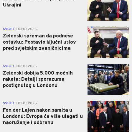
Ukrajini
0
SVIJET
03.03.2025.
|
Zelenski spreman da podnese
ostavku: Postavio ključni uslov
pred svjetskim zvaničnicima
4
SVIJET
02.03.2025.
|
Zelenski dobija 5.000 moćnih
raketa: Detalji sporazuma
postignutog u Londonu
0
SVIJET
02.03.2025.
|
Fon der Lajen nakon samita u
Londonu: Evropa će više ulagati u
naoružanje i odbranu