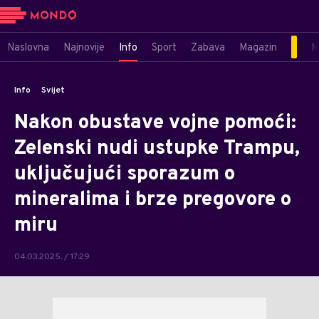
Naslovna
Najnovije
Info
Sport
Zabava
Magazin
M
Info
Svijet
Nakon obustave vojne pomoći:
Zelenski nudi ustupke Trampu,
uključujući sporazum o
mineralima i brze pregovore o
miru
04.03.2025. / 17:29