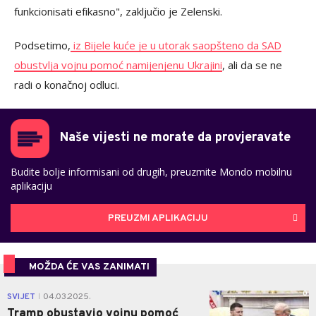
funkcionisati efikasno", zaključio je Zelenski.
Podsetimo,
iz Bijele kuće je u utorak saopšteno da SAD
obustvlja vojnu pomoć namijenjenu Ukrajini
, ali da se ne
radi o konačnoj odluci.
Naše vijesti ne morate da provjeravate
Budite bolje informisani od drugih, preuzmite Mondo mobilnu
aplikaciju
PREUZMI APLIKACIJU
MOŽDA ĆE VAS ZANIMATI
0
SVIJET
04.03.2025.
|
Tramp obustavio vojnu pomoć