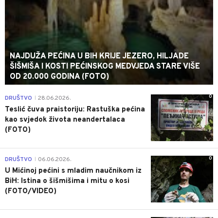
NAJDUŽA PEĆINA U BIH KRIJE JEZERO, HILJADE
ŠIŠMIŠA I KOSTI PEĆINSKOG MEDVJEDA STARE VIŠE
OD 20.000 GODINA (FOTO)
0
DRUŠTVO
28.06.2026.
|
Teslić čuva praistoriju: Rastuška pećina
kao svjedok života neandertalaca
(FOTO)
0
DRUŠTVO
06.06.2026.
|
U Mićinoj pećini s mladim naučnikom iz
BiH: Istina o šišmišima i mitu o kosi
(FOTO/VIDEO)