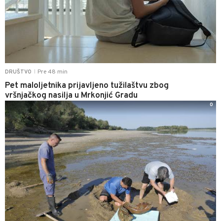
Pre 48 min
DRUŠTVO
|
Pet maloljetnika prijavljeno tužilaštvu zbog
vršnjačkog nasilja u Mrkonjić Gradu
0