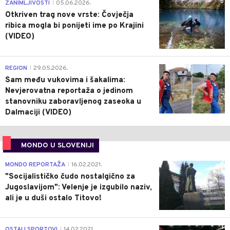
0
ZANIMLJIVOSTI
05.06.2026.
|
Otkriven trag nove vrste: Čovječja
ribica mogla bi ponijeti ime po Krajini
(VIDEO)
0
REGION
29.05.2026.
|
Sam među vukovima i šakalima:
Nevjerovatna reportaža o jedinom
stanovniku zaboravljenog zaseoka u
Dalmaciji (VIDEO)
MONDO U SLOVENIJI
4
MONDO REPORTAŽA
16.02.2021.
|
"Socijalističko čudo nostalgično za
Jugoslavijom": Velenje je izgubilo naziv,
ali je u duši ostalo Titovo!
1
OSTALI SPORTOVI
14.02.2021.
|