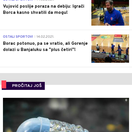
Vujović poslije poraza na debiju: Igrači
Borca kasno shvatili da mogu!
3
OSTALI SPORTOVI
14.02.2021.
|
Borac potonuo, pa se vratio, ali Gorenje
dolazi u Banjaluku sa "plus četiri"!
PROČITAJ JOŠ
0