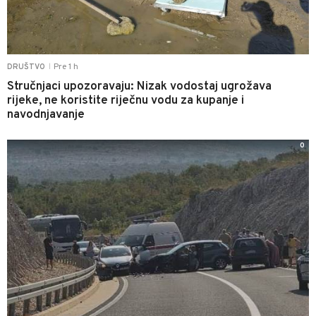
Pre 1 h
DRUŠTVO
|
Stručnjaci upozoravaju: Nizak vodostaj ugrožava
rijeke, ne koristite riječnu vodu za kupanje i
navodnjavanje
0