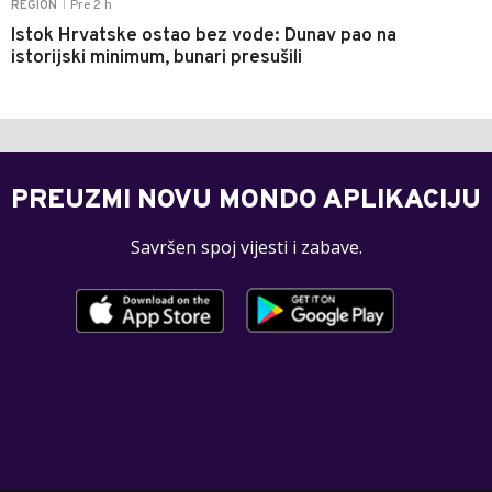
Pre 2 h
REGION
|
Istok Hrvatske ostao bez vode: Dunav pao na
istorijski minimum, bunari presušili
PREUZMI NOVU MONDO APLIKACIJU
Savršen spoj vijesti i zabave.