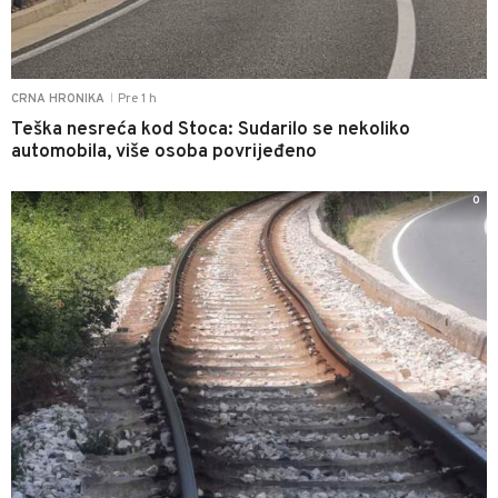
Pre 1 h
CRNA HRONIKA
|
Teška nesreća kod Stoca: Sudarilo se nekoliko
automobila, više osoba povrijeđeno
0