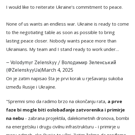
I would like to reiterate Ukraine’s commitment to peace.
None of us wants an endless war. Ukraine is ready to come
to the negotiating table as soon as possible to bring
lasting peace closer. Nobody wants peace more than
Ukrainians. My team and I stand ready to work under…
— Volodymyr Zelenskyy / Володимир Зеленський
March 4, 2025
(@ZelenskyyUa)
On je zatim napisao šta je prvi korak u rješavanju sukoba
između Rusije i Ukrajine.
"Spremni smo da radimo brzo na okončanju rata,
a prve
faze bi mogle biti oslobađanje zatvorenika i primirje
na nebu
- zabrana projektila, dalekometnih dronova, bombi
na energetsku i drugu civilnu infrastrukturu - i primirje u
moru odmah, ako Rusija to učini. Zatim želimo da prođemo