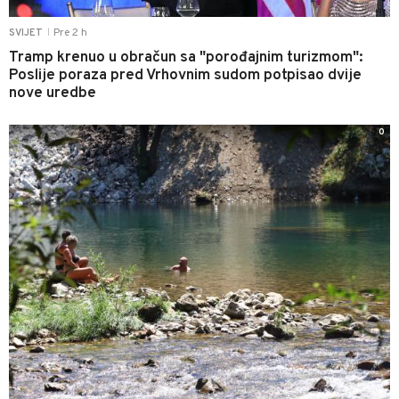
Pre 2 h
SVIJET
|
Tramp krenuo u obračun sa "porođajnim turizmom":
Poslije poraza pred Vrhovnim sudom potpisao dvije
nove uredbe
0