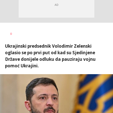
Aleksandra
AUTOR
0
Virijević
Ukrajinski predsednik Volodimir Zelenski
oglasio se po prvi put od kad su Sjedinjene
Države donijele odluku da pauziraju vojnu
pomoć Ukrajini.