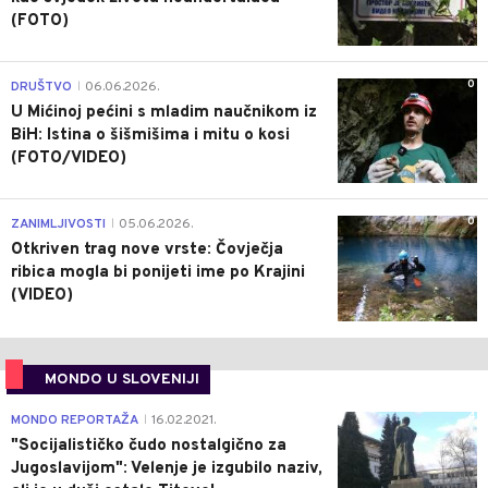
(FOTO)
0
DRUŠTVO
06.06.2026.
|
U Mićinoj pećini s mladim naučnikom iz
BiH: Istina o šišmišima i mitu o kosi
(FOTO/VIDEO)
0
ZANIMLJIVOSTI
05.06.2026.
|
Otkriven trag nove vrste: Čovječja
ribica mogla bi ponijeti ime po Krajini
(VIDEO)
MONDO U SLOVENIJI
4
MONDO REPORTAŽA
16.02.2021.
|
"Socijalističko čudo nostalgično za
Jugoslavijom": Velenje je izgubilo naziv,