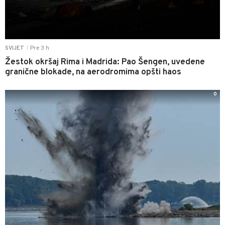
Pre 3 h
SVIJET
|
Žestok okršaj Rima i Madrida: Pao Šengen, uvedene
granične blokade, na aerodromima opšti haos
0