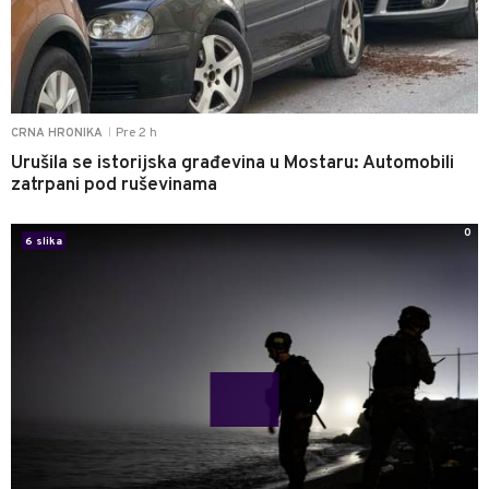
Pre 2 h
CRNA HRONIKA
|
Urušila se istorijska građevina u Mostaru: Automobili
zatrpani pod ruševinama
0
6 slika