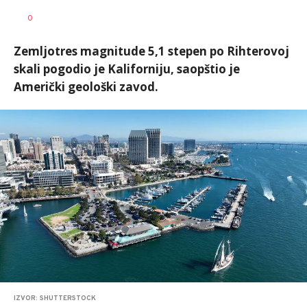
Vesna
AUTOR
0
Kerkez
Zemljotres magnitude 5,1 stepen po Rihterovoj
skali pogodio je Kaliforniju, saopštio je
Američki geološki zavod.
IZVOR: SHUTTERSTOCK