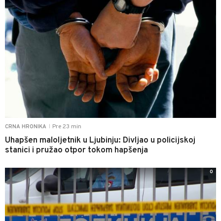
Pre 23 min
CRNA HRONIKA
|
Uhapšen maloljetnik u Ljubinju: Divljao u policijskoj
stanici i pružao otpor tokom hapšenja
0