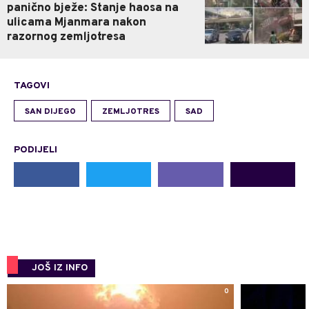
panično bježe: Stanje haosa na
ulicama Mjanmara nakon
razornog zemljotresa
TAGOVI
SAN DIJEGO
ZEMLJOTRES
SAD
PODIJELI
JOŠ IZ INFO
0