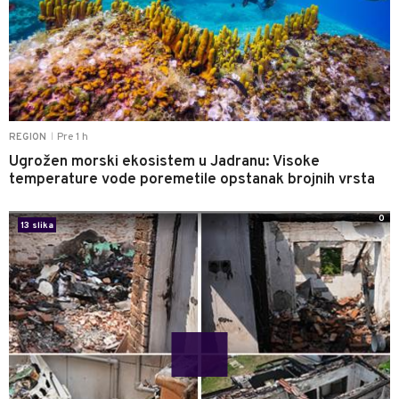
Pre 1 h
REGION
|
Ugrožen morski ekosistem u Jadranu: Visoke
temperature vode poremetile opstanak brojnih vrsta
0
13 slika