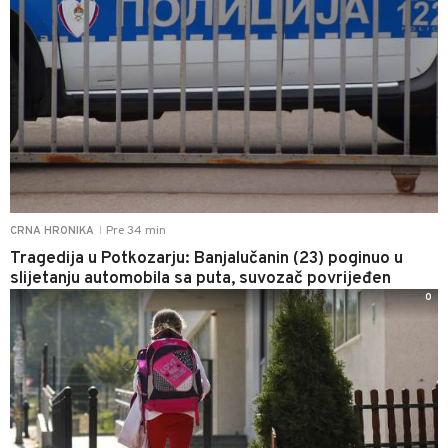
Pre 34 min
CRNA HRONIKA
|
Tragedija u Potkozarju: Banjalučanin (23) poginuo u
slijetanju automobila sa puta, suvozač povrijeđen
0