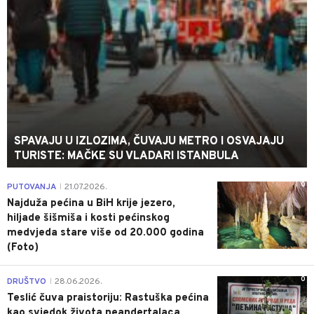
SPAVAJU U IZLOZIMA, ČUVAJU METRO I OSVAJAJU
TURISTE: MAČKE SU VLADARI ISTANBULA
0
PUTOVANJA
21.07.2026.
|
Najduža pećina u BiH krije jezero,
hiljade šišmiša i kosti pećinskog
medvjeda stare više od 20.000 godina
(Foto)
0
DRUŠTVO
28.06.2026.
|
Teslić čuva praistoriju: Rastuška pećina
kao svjedok života neandertalaca