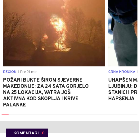
REGION
Pre 21 min
CRNA HRONIKA
|
|
POŽARI BUKTE ŠIROM SJEVERNE
UHAPŠEN MA
MAKEDONIJE: ZA 24 SATA GORJELO
LJUBINJU: D
NA 25 LOKACIJA, VATRA JOŠ
STANICI I 
AKTIVNA KOD SKOPLJA I KRIVE
HAPŠENJA
PALANKE
KOMENTARI
0