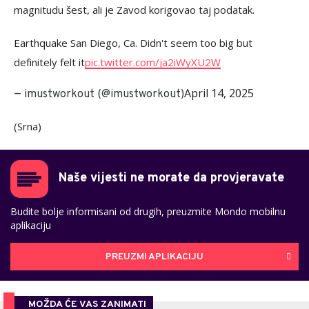
magnitudu šest, ali je Zavod korigovao taj podatak.
Earthquake San Diego, Ca. Didn't seem too big but
definitely felt it
pic.twitter.com/ja2iWyXU2W
April 14, 2025
— imustworkout (@imustworkout)
(Srna)
Naše vijesti ne morate da provjeravate
Budite bolje informisani od drugih, preuzmite Mondo mobilnu
aplikaciju
PREUZMI APLIKACIJU
MOŽDA ĆE VAS ZANIMATI