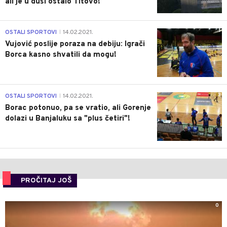
ali je u duši ostalo Titovo!
1
OSTALI SPORTOVI
14.02.2021.
|
Vujović poslije poraza na debiju: Igrači
Borca kasno shvatili da mogu!
3
OSTALI SPORTOVI
14.02.2021.
|
Borac potonuo, pa se vratio, ali Gorenje
dolazi u Banjaluku sa "plus četiri"!
PROČITAJ JOŠ
0