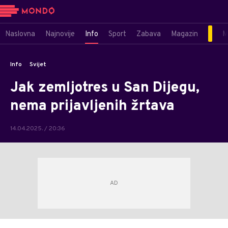
Naslovna
Najnovije
Info
Sport
Zabava
Magazin
M
Info
Svijet
Jak zemljotres u San Dijegu,
nema prijavljenih žrtava
14.04.2025. / 20:36