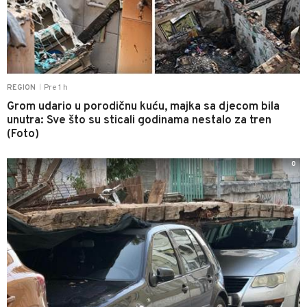
Pre 1 h
REGION
|
Grom udario u porodičnu kuću, majka sa djecom bila
unutra: Sve što su sticali godinama nestalo za tren
(Foto)
0