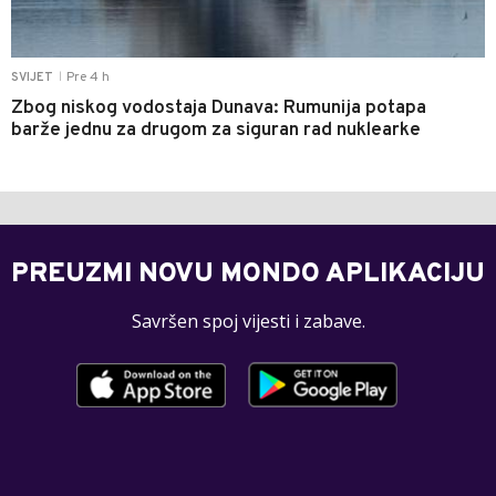
Pre 4 h
SVIJET
|
Zbog niskog vodostaja Dunava: Rumunija potapa
barže jednu za drugom za siguran rad nuklearke
PREUZMI NOVU MONDO APLIKACIJU
Savršen spoj vijesti i zabave.