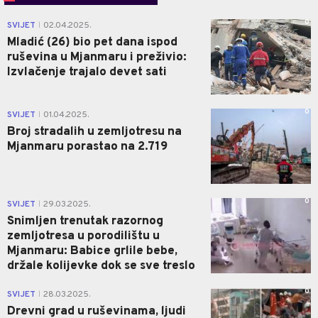
0
SVIJET
02.04.2025.
|
Mladić (26) bio pet dana ispod
ruševina u Mjanmaru i preživio:
Izvlačenje trajalo devet sati
0
SVIJET
01.04.2025.
|
Broj stradalih u zemljotresu na
Mjanmaru porastao na 2.719
0
SVIJET
29.03.2025.
|
Snimljen trenutak razornog
zemljotresa u porodilištu u
Mjanmaru: Babice grlile bebe,
držale kolijevke dok se sve treslo
0
SVIJET
28.03.2025.
|
Drevni grad u ruševinama, ljudi