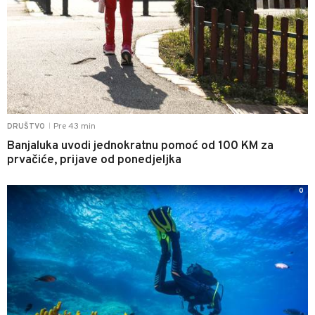
Pre 43 min
DRUŠTVO
|
Banjaluka uvodi jednokratnu pomoć od 100 KM za
prvačiće, prijave od ponedjeljka
0