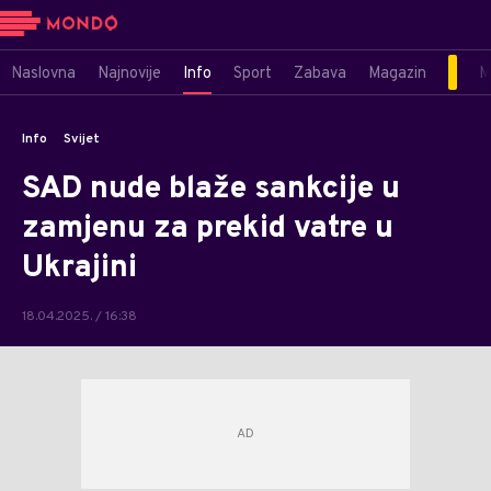
Naslovna
Najnovije
Info
Sport
Zabava
Magazin
M
Info
Svijet
SAD nude blaže sankcije u
zamjenu za prekid vatre u
Ukrajini
18.04.2025. / 16:38