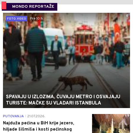
MONDO REPORTAŽE
0
Pre 10 h
FOTO, VIDEO
SPAVAJU U IZLOZIMA, ČUVAJU METRO I OSVAJAJU
TURISTE: MAČKE SU VLADARI ISTANBULA
0
PUTOVANJA
21.07.2026.
|
Najduža pećina u BiH krije jezero,
hiljade šišmiša i kosti pećinskog