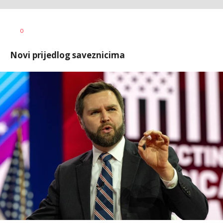
Vesna
AUTOR
0
Kerkez
Novi prijedlog saveznicima