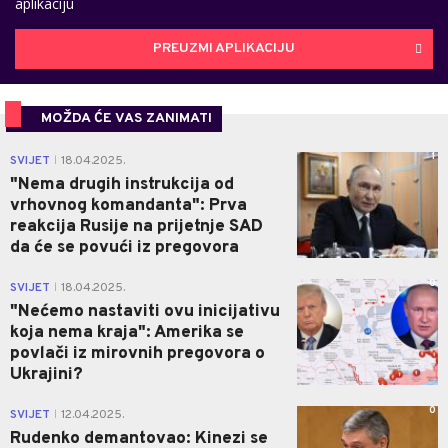
aplikaciju
PREUZMI APLIKACIJU
MOŽDA ĆE VAS ZANIMATI
1
SVIJET
18.04.2025.
|
"Nema drugih instrukcija od
vrhovnog komandanta": Prva
reakcija Rusije na prijetnje SAD
da će se povući iz pregovora
0
SVIJET
18.04.2025.
|
"Nećemo nastaviti ovu inicijativu
koja nema kraja": Amerika se
povlači iz mirovnih pregovora o
Ukrajini?
0
SVIJET
12.04.2025.
|
Rudenko demantovao: Kinezi se