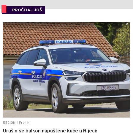
PROČITAJ JOŠ
0
Pre 1 h
REGION
|
Urušio se balkon napuštene kuće u Rijeci: