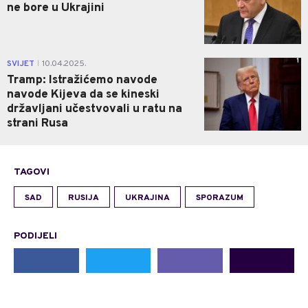
ne bore u Ukrajini
1
SVIJET
10.04.2025.
|
Tramp: Istražićemo navode
navode Kijeva da se kineski
državljani učestvovali u ratu na
strani Rusa
TAGOVI
SAD
RUSIJA
UKRAJINA
SPORAZUM
PODIJELI