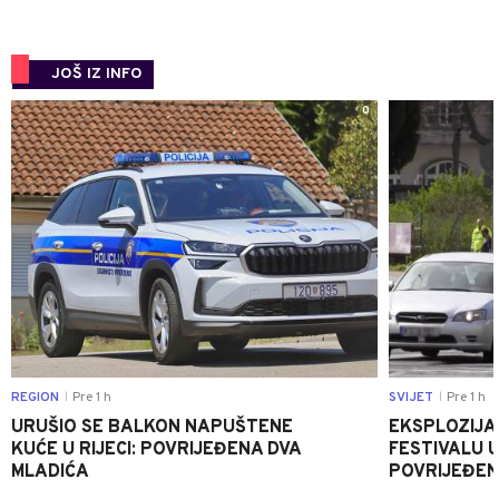
JOŠ IZ INFO
0
REGION
Pre 1 h
SVIJET
Pre 1 h
|
|
URUŠIO SE BALKON NAPUŠTENE
EKSPLOZIJA
KUĆE U RIJECI: POVRIJEĐENA DVA
FESTIVALU 
MLADIĆA
POVRIJEĐEN