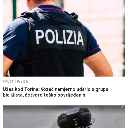
Pre 2 h
SVIJET
|
Užas kod Torina: Vozač namjerno udario u grupu
biciklista, četvoro teško povrijeđenih
0