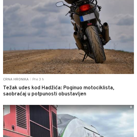
Pre 3 h
CRNA HRONIKA
|
Težak udes kod Hadžića: Poginuo motociklista,
saobraćaj u potpunosti obustavljen
0