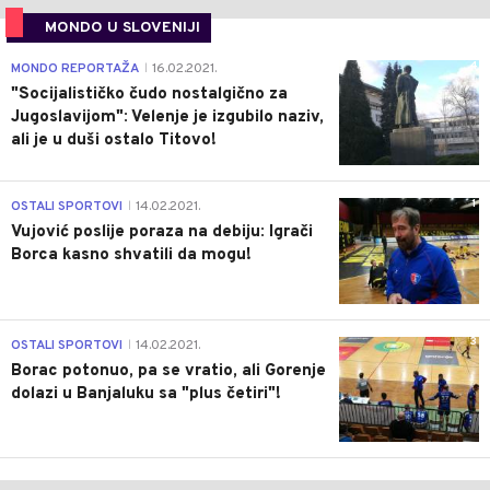
MONDO U SLOVENIJI
4
MONDO REPORTAŽA
16.02.2021.
|
"Socijalističko čudo nostalgično za
Jugoslavijom": Velenje je izgubilo naziv,
ali je u duši ostalo Titovo!
1
OSTALI SPORTOVI
14.02.2021.
|
Vujović poslije poraza na debiju: Igrači
Borca kasno shvatili da mogu!
3
OSTALI SPORTOVI
14.02.2021.
|
Borac potonuo, pa se vratio, ali Gorenje
dolazi u Banjaluku sa "plus četiri"!