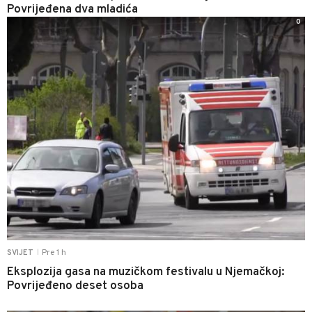
Povrijeđena dva mladića
0
Pre 1 h
SVIJET
|
Eksplozija gasa na muzičkom festivalu u Njemačkoj:
Povrijeđeno deset osoba