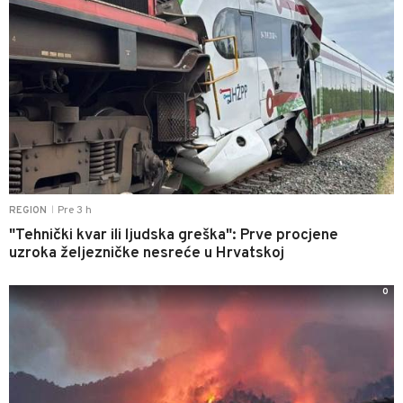
Pre 3 h
REGION
|
"Tehnički kvar ili ljudska greška": Prve procjene
uzroka željezničke nesreće u Hrvatskoj
0