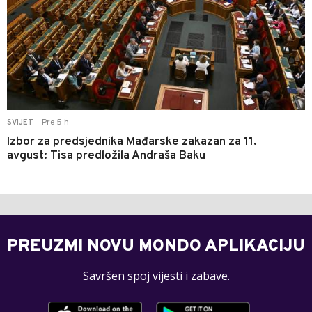
Pre 5 h
SVIJET
|
Izbor za predsjednika Mađarske zakazan za 11.
avgust: Tisa predložila Andraša Baku
PREUZMI NOVU MONDO APLIKACIJU
Savršen spoj vijesti i zabave.