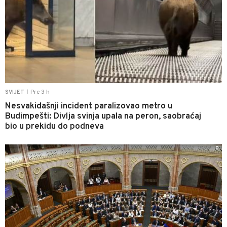
Pre 3 h
SVIJET
|
Nesvakidašnji incident paralizovao metro u
Budimpešti: Divlja svinja upala na peron, saobraćaj
bio u prekidu do podneva
0