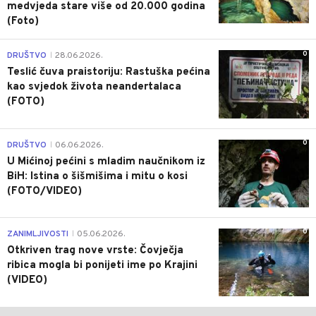
medvjeda stare više od 20.000 godina
(Foto)
0
DRUŠTVO
28.06.2026.
|
Teslić čuva praistoriju: Rastuška pećina
kao svjedok života neandertalaca
(FOTO)
0
DRUŠTVO
06.06.2026.
|
U Mićinoj pećini s mladim naučnikom iz
BiH: Istina o šišmišima i mitu o kosi
(FOTO/VIDEO)
0
ZANIMLJIVOSTI
05.06.2026.
|
Otkriven trag nove vrste: Čovječja
ribica mogla bi ponijeti ime po Krajini
(VIDEO)