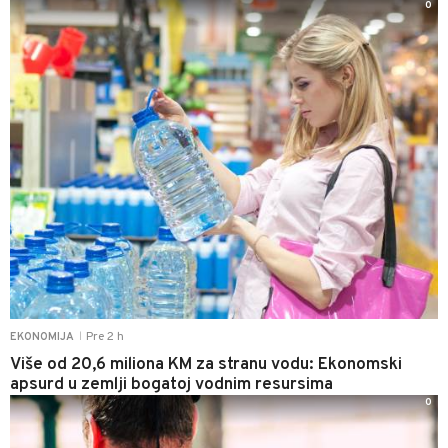
0
Pre 2 h
EKONOMIJA
|
Više od 20,6 miliona KM za stranu vodu: Ekonomski
apsurd u zemlji bogatoj vodnim resursima
0