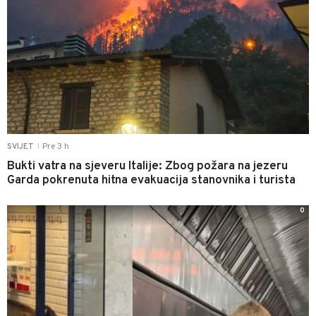
Pre 3 h
SVIJET
|
Bukti vatra na sjeveru Italije: Zbog požara na jezeru
Garda pokrenuta hitna evakuacija stanovnika i turista
0