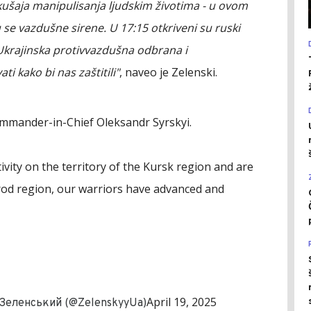
kušaja manipulisanja ljudskim životima - u ovom
 se vazdušne sirene. U 17:15 otkriveni su ruski
krajinska protivvazdušna odbrana i
i kako bi nas zaštitili"
, naveo je Zelenski.
ommander-in-Chief Oleksandr Syrskyi.
ivity on the territory of the Kursk region and are
orod region, our warriors have advanced and
April 19, 2025
 Зеленський (@ZelenskyyUa)