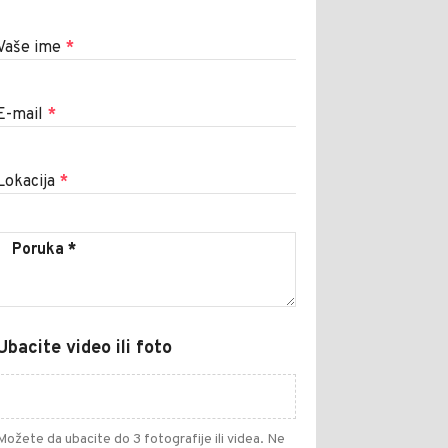
Vaše ime
*
E-mail
*
Lokacija
*
Ubacite video ili foto
Možete da ubacite do 3 fotografije ili videa. Ne