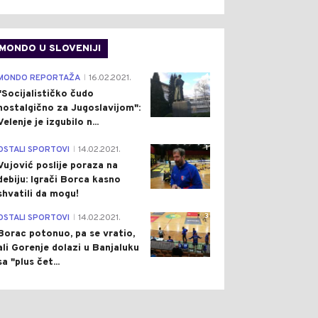
MONDO U SLOVENIJI
4
MONDO REPORTAŽA
16.02.2021.
|
"Socijalističko čudo
nostalgično za Jugoslavijom":
Velenje je izgubilo n...
1
OSTALI SPORTOVI
14.02.2021.
|
Vujović poslije poraza na
debiju: Igrači Borca kasno
shvatili da mogu!
3
OSTALI SPORTOVI
14.02.2021.
|
Borac potonuo, pa se vratio,
ali Gorenje dolazi u Banjaluku
sa "plus čet...