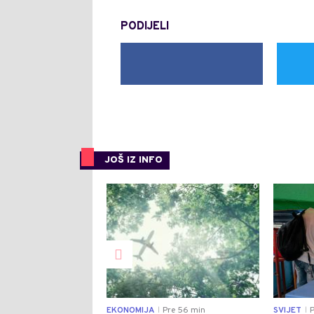
PODIJELI
JOŠ IZ INFO
0
EKONOMIJA
Pre 56 min
SVIJET
P
|
|