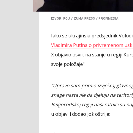
IZVOR: POU / ZUMA PRESS / PROFIMEDIA
Iako se ukrajinski predsjednik Volodi
Vladimira Putina o privremenom usk
X objavio osvrt na stanje u regiji Ku
svoje položaje".
"Upravo sam primio izvještaj glavno
snage nastavile da djeluju na teritorij
Belgorodskoj regiji naši ratnici su na
u objavi i dodao još oštrije: