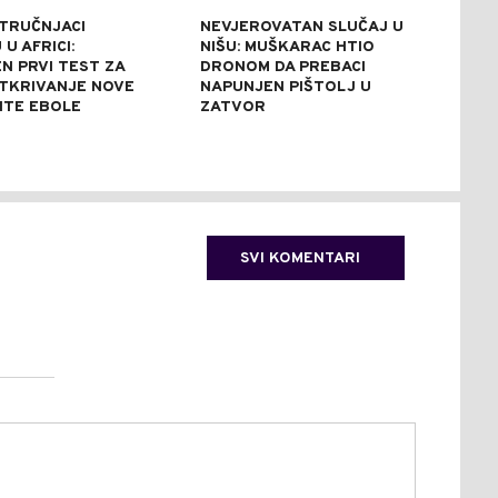
STRUČNJACI
NEVJEROVATAN SLUČAJ U
SAB
U AFRICI:
NIŠU: MUŠKARAC HTIO
NES
N PRVI TEST ZA
DRONOM DA PREBACI
UNIŠ
TKRIVANJE NOVE
NAPUNJEN PIŠTOLJ U
REZ
NTE EBOLE
ZATVOR
REK
SVI KOMENTARI