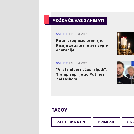
MOŽDA ĆE VAS ZANIMATI
SVIJET
19.04.2025.
|
Putin proglasio primirje:
Rusija zaustavila sve vojne
operacije
SVIJET
18.04.2025.
|
"Vi ste glupi i užasni ljudi":
Tramp zaprijetio Putinu i
Zelenskom
TAGOVI
RAT U UKRAJINI
PRIMIRJE
UK