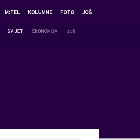
M:TEL
KOLUMNE
FOTO
JOŠ
SVIJET
EKONOMIJA
JOŠ