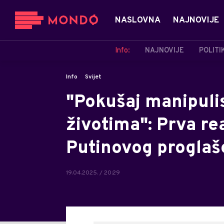
NASLOVNA
NAJNOVIJE
Info:
NAJNOVIJE
POLITI
Info
Svijet
"Pokušaj manipuli
životima": Prva r
Putinovog proglaš
19.04.2025. / 20:29