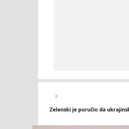
Uroš
AUTOR
0
Matejić
Zelenski je poručio da ukrajins