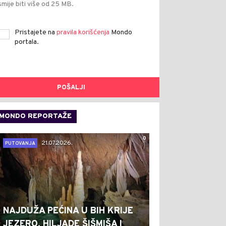
smije biti više od 25 MB.
Pristajete na
pravila korišćenja
Mondo
portala.
POŠALJI
MONDO REPORTAŽE
0
21.07.2026.
PUTOVANJA
NAJDUŽA PEĆINA U BIH KRIJE
JEZERO, HILJADE ŠIŠMIŠA I