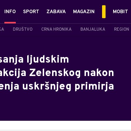
INFO
SPORT
ZABAVA
MAGAZIN
MOBIT
KA
DRUŠTVO
CRNA HRONIKA
BANJALUKA
REGION
sanja ljudskim
eakcija Zelenskog nakon
enja uskršnjeg primirja