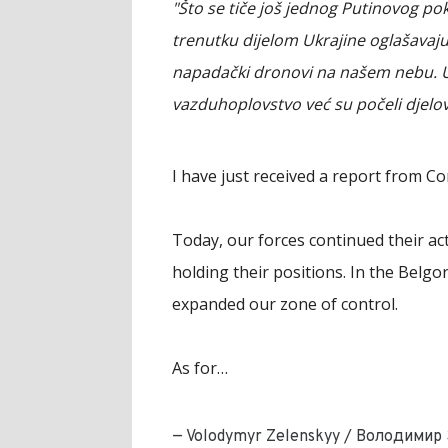
"Što se tiče još jednog Putinovog po
trenutku dijelom Ukrajine oglašavaju
napadački dronovi na našem nebu. U
vazduhoplovstvo već su počeli djelovat
I have just received a report from C
Today, our forces continued their act
holding their positions. In the Belg
expanded our zone of control.
As for…
— Volodymyr Zelenskyy / Володимир