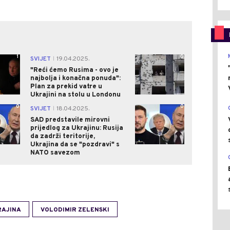
1
0
SVIJET
19.04.2025.
|
"Reći ćemo Rusima - ovo je
najbolja i konačna ponuda":
Plan za prekid vatre u
Ukrajini na stolu u Londonu
0
0
SVIJET
18.04.2025.
|
SAD predstavile mirovni
prijedlog za Ukrajinu: Rusija
da zadrži teritorije,
Ukrajina da se "pozdravi" s
NATO savezom
RAJINA
VOLODIMIR ZELENSKI