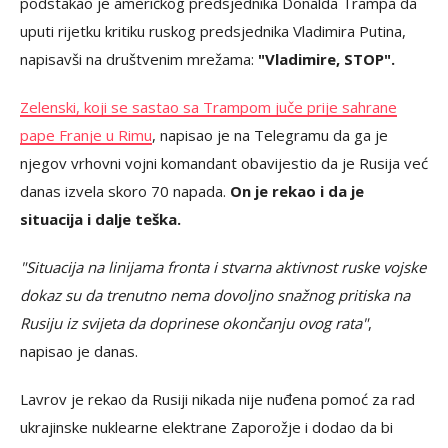
podstakao je američkog predsjednika Donalda Trampa da
uputi rijetku kritiku ruskog predsjednika Vladimira Putina,
napisavši na društvenim mrežama:
"Vladimire, STOP".
Zelenski, koji se sastao sa Trampom juče prije sahrane
pape Franje u Rimu
, napisao je na Telegramu da ga je
njegov vrhovni vojni komandant obavijestio da je Rusija već
danas izvela skoro 70 napada.
On je rekao i da je
situacija i dalje teška.
"Situacija na linijama fronta i stvarna aktivnost ruske vojske
dokaz su da trenutno nema dovoljno snažnog pritiska na
Rusiju iz svijeta da doprinese okončanju ovog rata"
,
napisao je danas.
Lavrov je rekao da Rusiji nikada nije nuđena pomoć za rad
ukrajinske nuklearne elektrane Zaporožje i dodao da bi