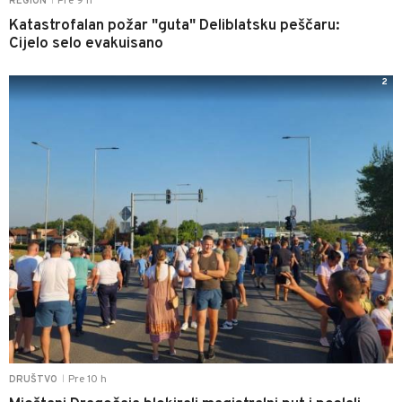
Pre 9 h
REGION
|
Katastrofalan požar "guta" Deliblatsku peščaru:
Cijelo selo evakuisano
2
Pre 10 h
DRUŠTVO
|