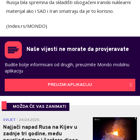
Rusija bila spremna da skladišti obogaćeni iranski nuklearni
materijal ako i SAD i Iran smatraju da je to korisno.
(Index.rs/MONDO)
Naše vijesti ne morate da provjeravate
Budite bolje informisani od drugih, preuzmite Mondo mobilnu
aplikaciju
PREUZMI APLIKACIJU
MOŽDA ĆE VAS ZANIMATI
1
SVIJET
24.04.2025.
|
Najjači napad Rusa na Kijev u
zadnje tri godine, među