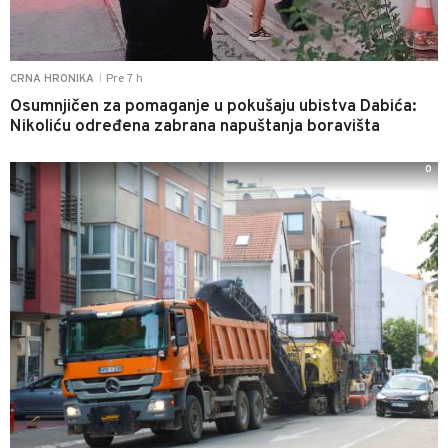
Pre 7 h
CRNA HRONIKA
|
Osumnjičen za pomaganje u pokušaju ubistva Dabića:
Nikoliću određena zabrana napuštanja boravišta
0