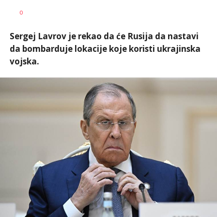
Dragana
AUTOR
0
Božić
Sergej Lavrov je rekao da će Rusija da nastavi
da bombarduje lokacije koje koristi ukrajinska
vojska.