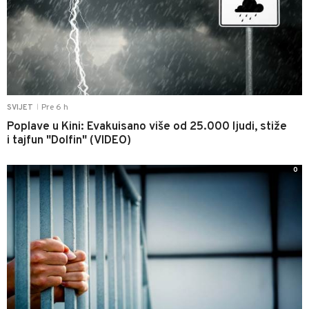
Pre 6 h
SVIJET
|
Poplave u Kini: Evakuisano više od 25.000 ljudi, stiže
i tajfun "Dolfin" (VIDEO)
0