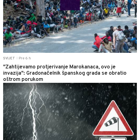
Pre 6 h
SVIJET
|
"Zahtijevamo protjerivanje Marokanaca, ovo je
invazija": Gradonačelnik španskog grada se obratio
oštrom porukom
0