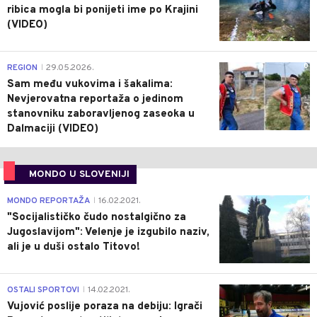
ribica mogla bi ponijeti ime po Krajini
(VIDEO)
0
REGION
29.05.2026.
|
Sam među vukovima i šakalima:
Nevjerovatna reportaža o jedinom
stanovniku zaboravljenog zaseoka u
Dalmaciji (VIDEO)
MONDO U SLOVENIJI
4
MONDO REPORTAŽA
16.02.2021.
|
"Socijalističko čudo nostalgično za
Jugoslavijom": Velenje je izgubilo naziv,
ali je u duši ostalo Titovo!
1
OSTALI SPORTOVI
14.02.2021.
|
Vujović poslije poraza na debiju: Igrači