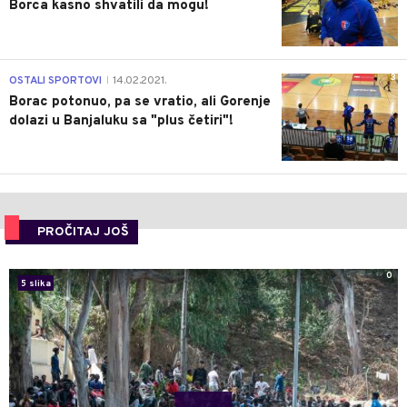
Borca kasno shvatili da mogu!
3
OSTALI SPORTOVI
14.02.2021.
|
Borac potonuo, pa se vratio, ali Gorenje
dolazi u Banjaluku sa "plus četiri"!
PROČITAJ JOŠ
0
5 slika