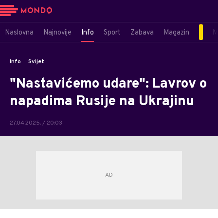
Naslovna
Najnovije
Info
Sport
Zabava
Magazin
M
Info
Svijet
"Nastavićemo udare": Lavrov o
napadima Rusije na Ukrajinu
27.04.2025. / 20:03