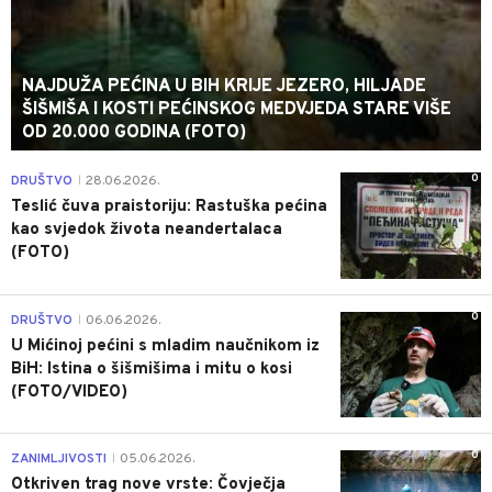
NAJDUŽA PEĆINA U BIH KRIJE JEZERO, HILJADE
ŠIŠMIŠA I KOSTI PEĆINSKOG MEDVJEDA STARE VIŠE
OD 20.000 GODINA (FOTO)
0
DRUŠTVO
28.06.2026.
|
Teslić čuva praistoriju: Rastuška pećina
kao svjedok života neandertalaca
(FOTO)
0
DRUŠTVO
06.06.2026.
|
U Mićinoj pećini s mladim naučnikom iz
BiH: Istina o šišmišima i mitu o kosi
(FOTO/VIDEO)
0
ZANIMLJIVOSTI
05.06.2026.
|
Otkriven trag nove vrste: Čovječja