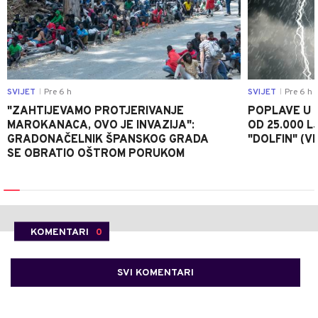
SVIJET
Pre 6 h
SVIJET
Pre 6 h
|
|
"ZAHTIJEVAMO PROTJERIVANJE
POPLAVE U K
MAROKANACA, OVO JE INVAZIJA":
OD 25.000 LJ
GRADONAČELNIK ŠPANSKOG GRADA
"DOLFIN" (V
SE OBRATIO OŠTROM PORUKOM
KOMENTARI
0
SVI KOMENTARI