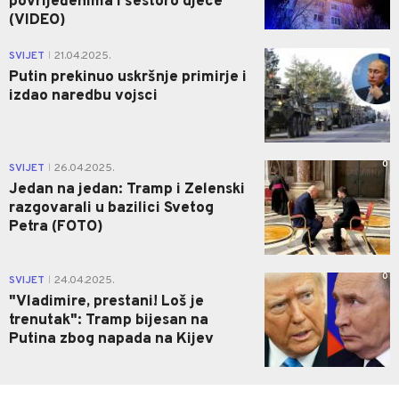
povrijeđenima i šestoro djece
(VIDEO)
0
SVIJET
21.04.2025.
|
Putin prekinuo uskršnje primirje i
izdao naredbu vojsci
0
SVIJET
26.04.2025.
|
Jedan na jedan: Tramp i Zelenski
razgovarali u bazilici Svetog
Petra (FOTO)
0
SVIJET
24.04.2025.
|
"Vladimire, prestani! Loš je
trenutak": Tramp bijesan na
Putina zbog napada na Kijev