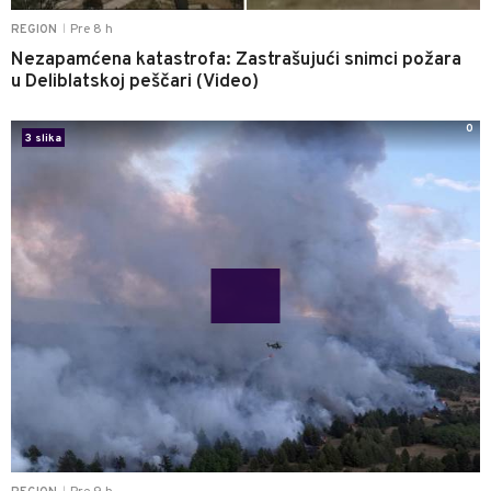
Pre 8 h
REGION
|
Nezapamćena katastrofa: Zastrašujući snimci požara
u Deliblatskoj peščari (Video)
0
3 slika