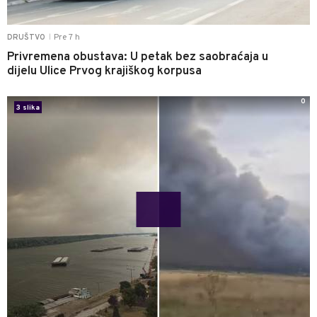
Pre 7 h
DRUŠTVO
|
Privremena obustava: U petak bez saobraćaja u
dijelu Ulice Prvog krajiškog korpusa
0
3 slika