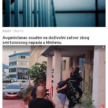
Pre 7 h
SVIJET
|
Avganistanac osuđen na doživotni zatvor zbog
smrtonosnog napada u Minhenu
0