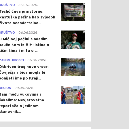
0
DRUŠTVO
28.06.2026.
|
Teslić čuva praistoriju:
Rastuška pećina kao svjedok
života neandertalac...
0
DRUŠTVO
06.06.2026.
|
U Mićinoj pećini s mladim
naučnikom iz BiH: Istina o
šišmišima i mitu o ...
0
ZANIMLJIVOSTI
05.06.2026.
|
Otkriven trag nove vrste:
Čovječja ribica mogla bi
ponijeti ime po Kraji...
0
REGION
29.05.2026.
|
Sam među vukovima i
šakalima: Nevjerovatna
reportaža o jedinom
stanovnik...