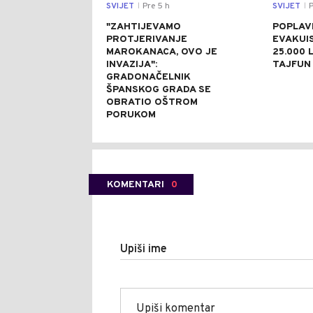
SVIJET
Pre 5 h
SVIJET
P
|
|
"ZAHTIJEVAMO
POPLAVE
PROTJERIVANJE
EVAKUI
MAROKANACA, OVO JE
25.000 L
INVAZIJA":
TAJFUN 
GRADONAČELNIK
ŠPANSKOG GRADA SE
OBRATIO OŠTROM
PORUKOM
KOMENTARI
0
Upiši ime