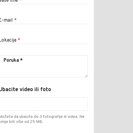
Vaše ime
*
E-mail
*
Lokacija
*
Ubacite video ili foto
Možete da ubacite do 3 fotografije ili videa. Ne
smije biti više od 25 MB.