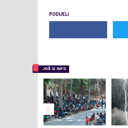
PODIJELI
JOŠ IZ INFO
0