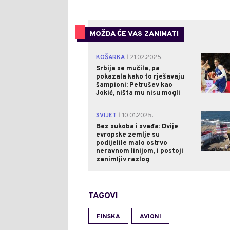
MOŽDA ĆE VAS ZANIMATI
KOŠARKA
21.02.2025.
|
Srbija se mučila, pa
pokazala kako to rješavaju
šampioni: Petrušev kao
Jokić, ništa mu nisu mogli
SVIJET
10.01.2025.
|
Bez sukoba i svađa: Dvije
evropske zemlje su
podijelile malo ostrvo
neravnom linijom, i postoji
zanimljiv razlog
TAGOVI
FINSKA
AVIONI