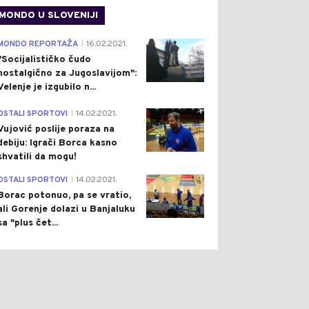
MONDO U SLOVENIJI
4
MONDO REPORTAŽA
16.02.2021.
|
"Socijalističko čudo
nostalgično za Jugoslavijom":
Velenje je izgubilo n...
1
OSTALI SPORTOVI
14.02.2021.
|
Vujović poslije poraza na
debiju: Igrači Borca kasno
shvatili da mogu!
3
OSTALI SPORTOVI
14.02.2021.
|
Borac potonuo, pa se vratio,
ali Gorenje dolazi u Banjaluku
sa "plus čet...