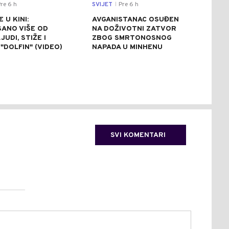
re 6 h
SVIJET
Pre 6 h
CRNA
|
 U KINI:
AVGANISTANAC OSUĐEN
OSU
SANO VIŠE OD
NA DOŽIVOTNI ZATVOR
POM
JUDI, STIŽE I
ZBOG SMRTONOSNOG
UBI
"DOLFIN" (VIDEO)
NAPADA U MINHENU
ODR
NAP
SVI KOMENTARI