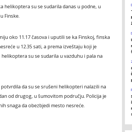
ka helikoptera su se sudarila danas u podne, u
u Finske.
iju oko 11.17 časova i uputili se ka Finskoj, finska
 nesreće u 12.35 sati, a prema izveštaju koji je
 helikoptera su se sudarila u vazduhu i pala na
e potvrdila da su se srušeni helikopteri nalazili na
dan od drugog, u šumovitom području. Policija je
nih snaga da obezbjedi mesto nesreće.