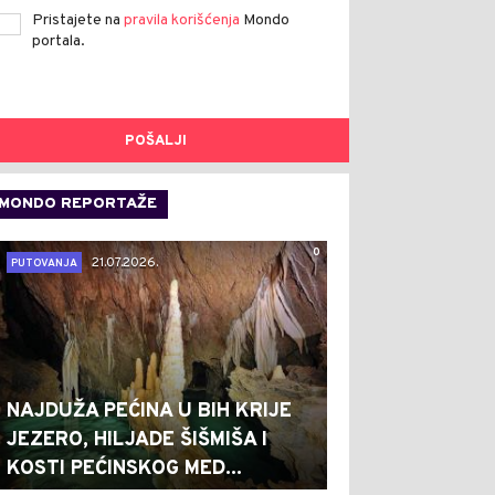
Pristajete na
pravila korišćenja
Mondo
portala.
POŠALJI
MONDO REPORTAŽE
0
21.07.2026.
PUTOVANJA
NAJDUŽA PEĆINA U BIH KRIJE
JEZERO, HILJADE ŠIŠMIŠA I
KOSTI PEĆINSKOG MED...