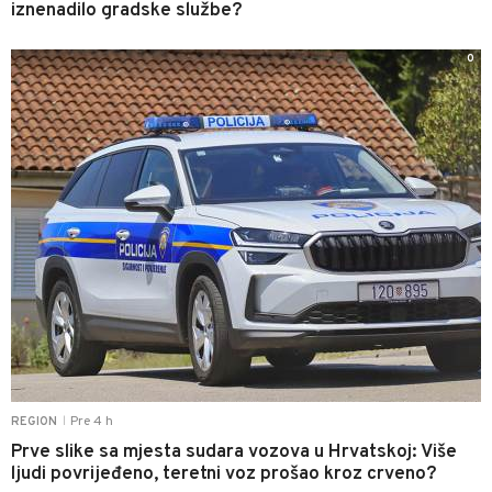
iznenadilo gradske službe?
0
Pre 4 h
REGION
|
Prve slike sa mjesta sudara vozova u Hrvatskoj: Više
ljudi povrijeđeno, teretni voz prošao kroz crveno?