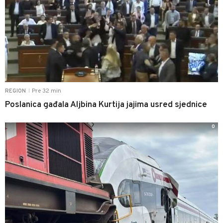
Pre 32 min
REGION
|
Poslanica gađala Aljbina Kurtija jajima usred sjednice
0