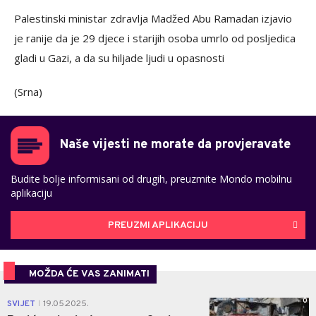
Palestinski ministar zdravlja Madžed Abu Ramadan izjavio
je ranije da je 29 djece i starijih osoba umrlo od posljedica
gladi u Gazi, a da su hiljade ljudi u opasnosti
(Srna)
Naše vijesti ne morate da provjeravate
Budite bolje informisani od drugih, preuzmite Mondo mobilnu
aplikaciju
PREUZMI APLIKACIJU
MOŽDA ĆE VAS ZANIMATI
0
SVIJET
19.05.2025.
|