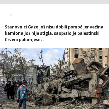
Vesna
AUTOR
0
Kerkez
Stanovnici Gaze još nisu dobili pomoć jer većina
kamiona još nije stigla, saopštio je palestinski
Crveni polumjesec.