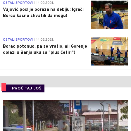
1
OSTALI SPORTOVI
14.02.2021.
|
Vujović poslije poraza na debiju: Igrači
Borca kasno shvatili da mogu!
3
OSTALI SPORTOVI
14.02.2021.
|
Borac potonuo, pa se vratio, ali Gorenje
dolazi u Banjaluku sa "plus četiri"!
PROČITAJ JOŠ
0