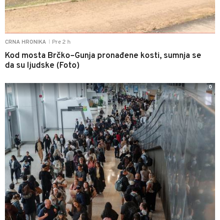
Pre 2 h
CRNA HRONIKA
|
Kod mosta Brčko–Gunja pronađene kosti, sumnja se
da su ljudske (Foto)
0