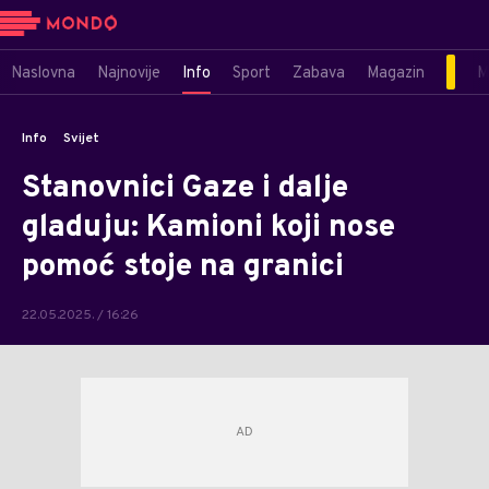
Naslovna
Najnovije
Info
Sport
Zabava
Magazin
M
Info
Svijet
Stanovnici Gaze i dalje
gladuju: Kamioni koji nose
pomoć stoje na granici
22.05.2025. / 16:26