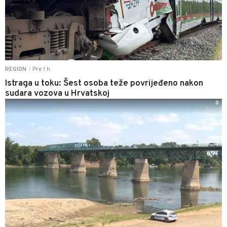
Pre 1 h
REGION
|
Istraga u toku: Šest osoba teže povrijeđeno nakon
sudara vozova u Hrvatskoj
0