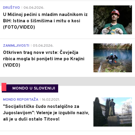
0
DRUŠTVO
06.06.2026.
|
U Mićinoj pećini s mladim naučnikom iz
BiH: Istina o šišmišima i mitu o kosi
(FOTO/VIDEO)
0
ZANIMLJIVOSTI
05.06.2026.
|
Otkriven trag nove vrste: Čovječja
ribica mogla bi ponijeti ime po Krajini
(VIDEO)
MONDO U SLOVENIJI
4
MONDO REPORTAŽA
16.02.2021.
|
"Socijalističko čudo nostalgično za
Jugoslavijom": Velenje je izgubilo naziv,
ali je u duši ostalo Titovo!