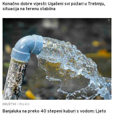
Konačno dobre vijesti: Ugašeni svi požari u Trebinju,
situacija na terenu stabilna
1
Pre 4 h
DRUŠTVO
|
Banjaluka na preko 40 stepeni kuburi s vodom: Ljeto