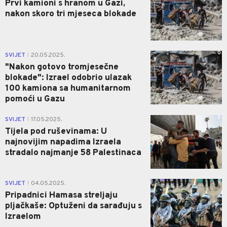
Prvi kamioni s hranom u Gazi,
nakon skoro tri mjeseca blokade
0
SVIJET
20.05.2025.
|
"Nakon gotovo tromjesečne
blokade": Izrael odobrio ulazak
100 kamiona sa humanitarnom
pomoći u Gazu
0
SVIJET
17.05.2025.
|
Tijela pod ruševinama: U
najnovijim napadima Izraela
stradalo najmanje 58 Palestinaca
0
SVIJET
04.05.2025.
|
Pripadnici Hamasa streljaju
pljačkaše: Optuženi da sarađuju s
Izraelom