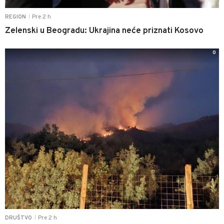
Pre 2 h
REGION
|
Zelenski u Beogradu: Ukrajina neće priznati Kosovo
0
Pre 2 h
DRUŠTVO
|