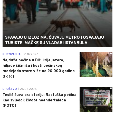
SPAVAJU U IZLOZIMA, ČUVAJU METRO I OSVAJAJU
TURISTE: MAČKE SU VLADARI ISTANBULA
0
PUTOVANJA
21.07.2026.
|
Najduža pećina u BiH krije jezero,
hiljade šišmiša i kosti pećinskog
medvjeda stare više od 20.000 godina
(Foto)
0
DRUŠTVO
28.06.2026.
|
Teslić čuva praistoriju: Rastuška pećina
kao svjedok života neandertalaca
(FOTO)