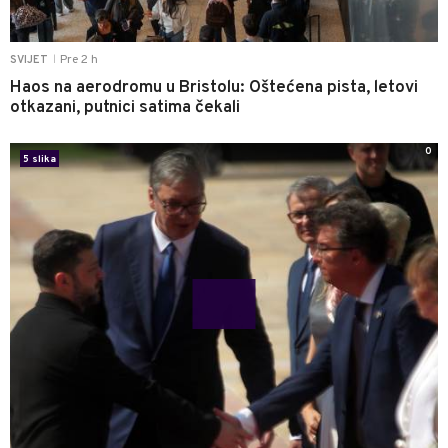
Pre 2 h
SVIJET
|
Haos na aerodromu u Bristolu: Oštećena pista, letovi
otkazani, putnici satima čekali
0
5 slika