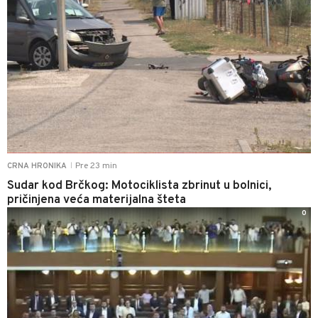
Pre 23 min
CRNA HRONIKA
|
Sudar kod Brčkog: Motociklista zbrinut u bolnici,
pričinjena veća materijalna šteta
0