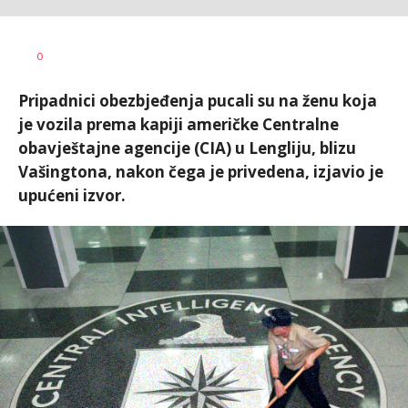
Vesna
AUTOR
0
Kerkez
Pripadnici obezbjeđenja pucali su na ženu koja
je vozila prema kapiji američke Centralne
obavještajne agencije (CIA) u Lengliju, blizu
Vašingtona, nakon čega je privedena, izjavio je
upućeni izvor.