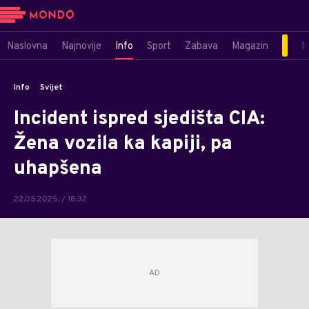
Naslovna
Najnovije
Info
Sport
Zabava
Magazin
M
Info
Svijet
Incident ispred sjedišta CIA:
Žena vozila ka kapiji, pa
uhapšena
22.05.2025. / 18:32