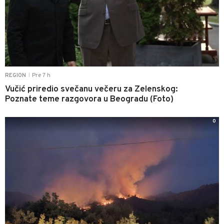
Pre 7 h
REGION
|
Vučić priredio svečanu večeru za Zelenskog:
Poznate teme razgovora u Beogradu (Foto)
0