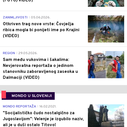
(FOTO/VIDEO)
0
ZANIMLJIVOSTI
05.06.2026.
|
Otkriven trag nove vrste: Čovječja
ribica mogla bi ponijeti ime po Krajini
(VIDEO)
0
REGION
29.05.2026.
|
Sam među vukovima i šakalima:
Nevjerovatna reportaža o jedinom
stanovniku zaboravljenog zaseoka u
Dalmaciji (VIDEO)
MONDO U SLOVENIJI
4
MONDO REPORTAŽA
16.02.2021.
|
"Socijalističko čudo nostalgično za
Jugoslavijom": Velenje je izgubilo naziv,
ali je u duši ostalo Titovo!