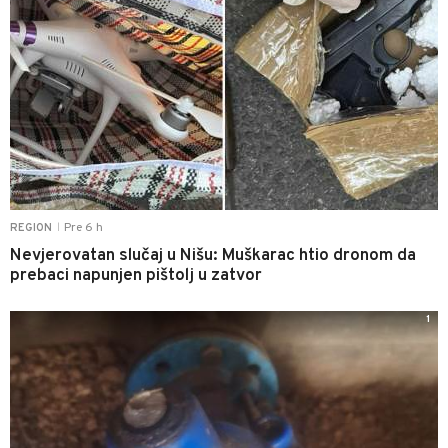
Pre 6 h
REGION
|
Nevjerovatan slučaj u Nišu: Muškarac htio dronom da
prebaci napunjen pištolj u zatvor
1