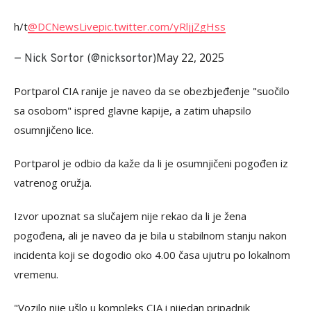
h/t
@DCNewsLive
pic.twitter.com/yRljjZgHss
May 22, 2025
— Nick Sortor (@nicksortor)
Portparol CIA ranije je naveo da se obezbjeđenje "suočilo
sa osobom" ispred glavne kapije, a zatim uhapsilo
osumnjičeno lice.
Portparol je odbio da kaže da li je osumnjičeni pogođen iz
vatrenog oružja.
Izvor upoznat sa slučajem nije rekao da li je žena
pogođena, ali je naveo da je bila u stabilnom stanju nakon
incidenta koji se dogodio oko 4.00 časa ujutru po lokalnom
vremenu.
"Vozilo nije ušlo u kompleks CIA i nijedan pripadnik