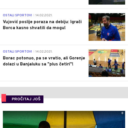
1
OSTALI SPORTOVI
14.02.2021.
|
Vujović poslije poraza na debiju: Igrači
Borca kasno shvatili da mogu!
3
OSTALI SPORTOVI
14.02.2021.
|
Borac potonuo, pa se vratio, ali Gorenje
dolazi u Banjaluku sa "plus četiri"!
PROČITAJ JOŠ
0