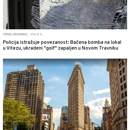
Pre 8 h
CRNA HRONIKA
|
Policija istražuje povezanost: Bačena bomba na lokal
u Vitezu, ukradeni "golf" zapaljen u Novom Travniku
0