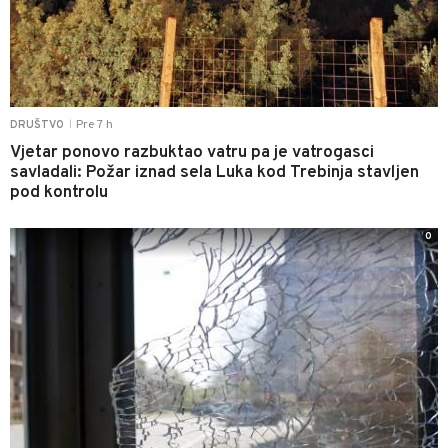
Pre 7 h
DRUŠTVO
|
Vjetar ponovo razbuktao vatru pa je vatrogasci
savladali: Požar iznad sela Luka kod Trebinja stavljen
pod kontrolu
0