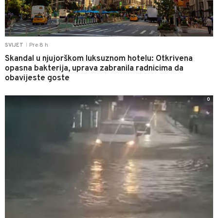
Pre 8 h
SVIJET
|
Skandal u njujorškom luksuznom hotelu: Otkrivena
opasna bakterija, uprava zabranila radnicima da
obavijeste goste
0