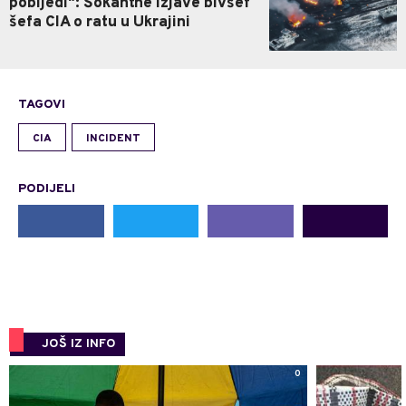
pobijedi": Šokantne izjave bivšef
šefa CIA o ratu u Ukrajini
TAGOVI
CIA
INCIDENT
PODIJELI
JOŠ IZ INFO
0