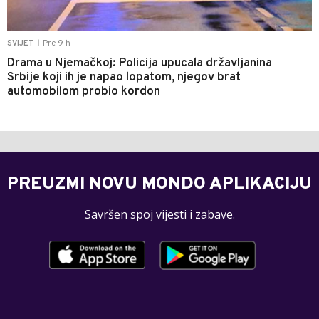
Pre 9 h
SVIJET
|
Drama u Njemačkoj: Policija upucala državljanina
Srbije koji ih je napao lopatom, njegov brat
automobilom probio kordon
PREUZMI NOVU MONDO APLIKACIJU
Savršen spoj vijesti i zabave.