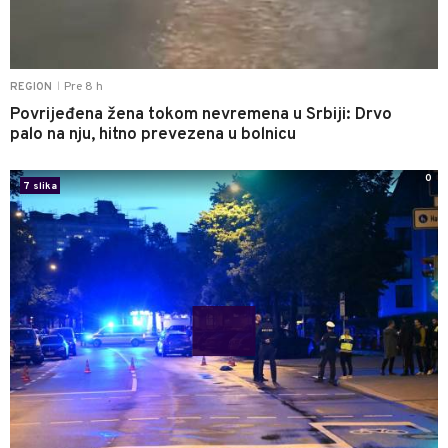
Pre 8 h
REGION
|
Povrijeđena žena tokom nevremena u Srbiji: Drvo
palo na nju, hitno prevezena u bolnicu
0
7 slika