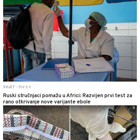
Pre 5 h
SVIJET
|
Ruski stručnjaci pomažu u Africi: Razvijen prvi test za
rano otkrivanje nove varijante ebole
0