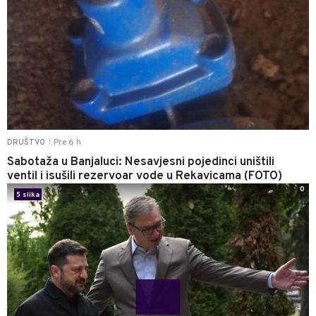
Pre 6 h
DRUŠTVO
|
Sabotaža u Banjaluci: Nesavjesni pojedinci uništili
ventil i isušili rezervoar vode u Rekavicama (FOTO)
0
5 slika