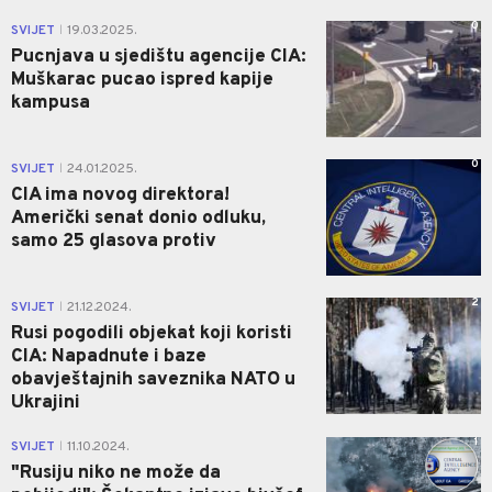
0
SVIJET
19.03.2025.
|
Pucnjava u sjedištu agencije CIA:
Muškarac pucao ispred kapije
kampusa
0
SVIJET
24.01.2025.
|
CIA ima novog direktora!
Američki senat donio odluku,
samo 25 glasova protiv
2
SVIJET
21.12.2024.
|
Rusi pogodili objekat koji koristi
CIA: Napadnute i baze
obavještajnih saveznika NATO u
Ukrajini
1
SVIJET
11.10.2024.
|
"Rusiju niko ne može da