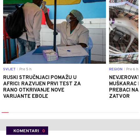
SVIJET
Pre 5 h
REGION
Pre 6 h
|
|
RUSKI STRUČNJACI POMAŽU U
NEVJEROVATA
AFRICI: RAZVIJEN PRVI TEST ZA
MUŠKARAC H
RANO OTKRIVANJE NOVE
PREBACI NA
VARIJANTE EBOLE
ZATVOR
KOMENTARI
0