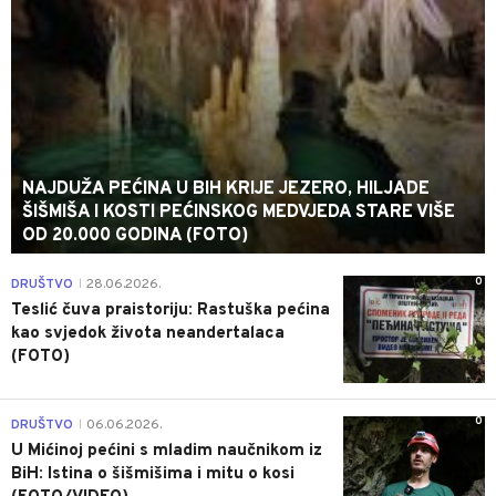
NAJDUŽA PEĆINA U BIH KRIJE JEZERO, HILJADE
ŠIŠMIŠA I KOSTI PEĆINSKOG MEDVJEDA STARE VIŠE
OD 20.000 GODINA (FOTO)
0
DRUŠTVO
28.06.2026.
|
Teslić čuva praistoriju: Rastuška pećina
kao svjedok života neandertalaca
(FOTO)
0
DRUŠTVO
06.06.2026.
|
U Mićinoj pećini s mladim naučnikom iz
BiH: Istina o šišmišima i mitu o kosi