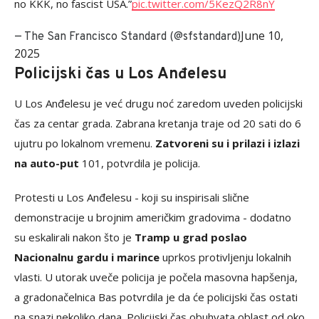
no KKK, no fascist USA.”
pic.twitter.com/5KezQ2R8nY
June 10,
— The San Francisco Standard (@sfstandard)
2025
Policijski čas u Los Anđelesu
U Los Anđelesu je već drugu noć zaredom uveden policijski
čas za centar grada. Zabrana kretanja traje od 20 sati do 6
ujutru po lokalnom vremenu.
Zatvoreni su i prilazi i izlazi
na auto-put
101, potvrdila je policija.
Protesti u Los Anđelesu - koji su inspirisali slične
demonstracije u brojnim američkim gradovima - dodatno
su eskalirali nakon što je
Tramp u grad poslao
Nacionalnu gardu i marince
uprkos protivljenju lokalnih
vlasti. U utorak uveče policija je počela masovna hapšenja,
a gradonačelnica Bas potvrdila je da će policijski čas ostati
na snazi nekoliko dana. Policijski čas obuhvata oblast od oko