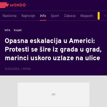
Naslovna
Najnovije
Info
Sport
Zabava
Magazin
M
Info
Svijet
Opasna eskalacija u Americi:
Protesti se šire iz grada u grad,
marinci uskoro uzlaze na ulice
12.06.2025. / 09:06