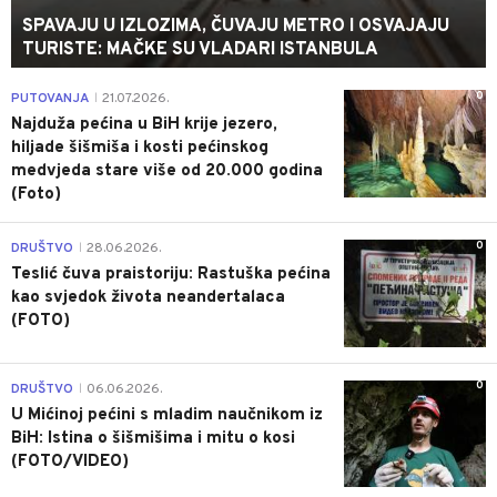
SPAVAJU U IZLOZIMA, ČUVAJU METRO I OSVAJAJU
TURISTE: MAČKE SU VLADARI ISTANBULA
0
PUTOVANJA
21.07.2026.
|
Najduža pećina u BiH krije jezero,
hiljade šišmiša i kosti pećinskog
medvjeda stare više od 20.000 godina
(Foto)
0
DRUŠTVO
28.06.2026.
|
Teslić čuva praistoriju: Rastuška pećina
kao svjedok života neandertalaca
(FOTO)
0
DRUŠTVO
06.06.2026.
|
U Mićinoj pećini s mladim naučnikom iz
BiH: Istina o šišmišima i mitu o kosi
(FOTO/VIDEO)