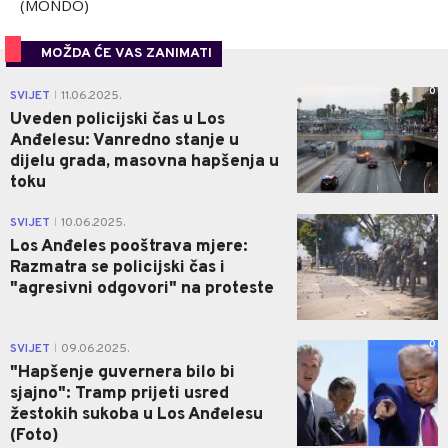
(MONDO)
MOŽDA ĆE VAS ZANIMATI
0
SVIJET
11.06.2025.
|
Uveden policijski čas u Los
Anđelesu: Vanredno stanje u
dijelu grada, masovna hapšenja u
toku
1
SVIJET
10.06.2025.
|
Los Anđeles pooštrava mjere:
Razmatra se policijski čas i
"agresivni odgovori" na proteste
0
SVIJET
09.06.2025.
|
"Hapšenje guvernera bilo bi
sjajno": Tramp prijeti usred
žestokih sukoba u Los Anđelesu
(Foto)