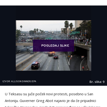
POGLEDAJ SLIKE
IZVOR: ALLISON DINNER/EPA
Br. slika: 9
U Teksasu su juče počeli novi protesti, posebno u San
Antoniju. Guverner Greg Abot najavio je da će pripadnici