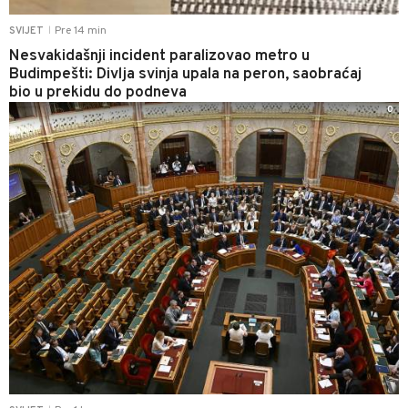
Pre 14 min
SVIJET
|
Nesvakidašnji incident paralizovao metro u
Budimpešti: Divlja svinja upala na peron, saobraćaj
bio u prekidu do podneva
0