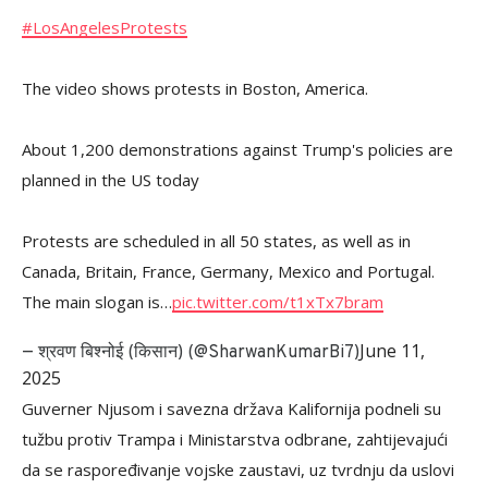
#LosAngelesProtests
The video shows protests in Boston, America.
About 1,200 demonstrations against Trump's policies are
planned in the US today
Protests are scheduled in all 50 states, as well as in
Canada, Britain, France, Germany, Mexico and Portugal.
The main slogan is…
pic.twitter.com/t1xTx7bram
June 11,
— श्रवण बिश्नोई (किसान) (@SharwanKumarBi7)
2025
Guverner Njusom i savezna država Kalifornija podneli su
tužbu protiv Trampa i Ministarstva odbrane, zahtijevajući
da se raspoređivanje vojske zaustavi, uz tvrdnju da uslovi