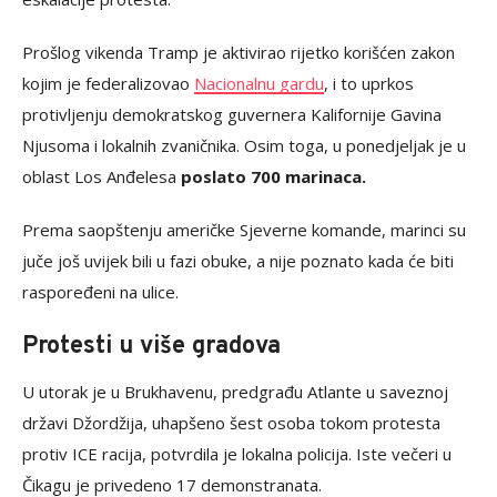
Prošlog vikenda Tramp je aktivirao rijetko korišćen zakon
kojim je federalizovao
Nacionalnu gardu
, i to uprkos
protivljenju demokratskog guvernera Kalifornije Gavina
Njusoma i lokalnih zvaničnika. Osim toga, u ponedjeljak je u
oblast Los Anđelesa
poslato 700 marinaca.
Prema saopštenju američke Sjeverne komande, marinci su
juče još uvijek bili u fazi obuke, a nije poznato kada će biti
raspoređeni na ulice.
Protesti u više gradova
U utorak je u Brukhavenu, predgrađu Atlante u saveznoj
državi Džordžija, uhapšeno šest osoba tokom protesta
protiv ICE racija, potvrdila je lokalna policija. Iste večeri u
Čikagu je privedeno 17 demonstranata.