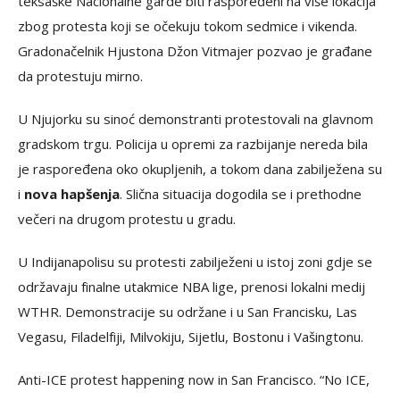
teksaške Nacionalne garde biti raspoređeni na više lokacija
zbog protesta koji se očekuju tokom sedmice i vikenda.
Gradonačelnik Hjustona Džon Vitmajer pozvao je građane
da protestuju mirno.
U Njujorku su sinoć demonstranti protestovali na glavnom
gradskom trgu. Policija u opremi za razbijanje nereda bila
je raspoređena oko okupljenih, a tokom dana zabilježena su
i
nova hapšenja
. Slična situacija dogodila se i prethodne
večeri na drugom protestu u gradu.
U Indijanapolisu su protesti zabilježeni u istoj zoni gdje se
održavaju finalne utakmice NBA lige, prenosi lokalni medij
WTHR. Demonstracije su održane i u San Francisku, Las
Vegasu, Filadelfiji, Milvokiju, Sijetlu, Bostonu i Vašingtonu.
Anti-ICE protest happening now in San Francisco. “No ICE,