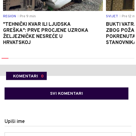
REGION
Pre 9 min
SVIJET
Pre 12 m
|
|
"TEHNIČKI KVAR ILI LJUDSKA
BUKTI VATRA
GREŠKA": PRVE PROCJENE UZROKA
ZBOG POŽAR
ŽELJEZNIČKE NESREĆE U
POKRENUTA 
HRVATSKOJ
STANOVNIKA
KOMENTARI
0
SVI KOMENTARI
Upiši ime