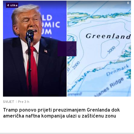
0
4 slika
Pre 3 h
SVIJET
|
Tramp ponovo prijeti preuzimanjem Grenlanda dok
američka naftna kompanija ulazi u zaštićenu zonu