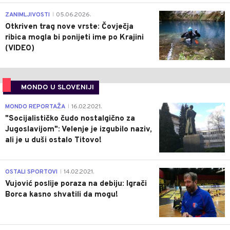
0
ZANIMLJIVOSTI
05.06.2026.
|
Otkriven trag nove vrste: Čovječja
ribica mogla bi ponijeti ime po Krajini
(VIDEO)
MONDO U SLOVENIJI
4
MONDO REPORTAŽA
16.02.2021.
|
"Socijalističko čudo nostalgično za
Jugoslavijom": Velenje je izgubilo naziv,
ali je u duši ostalo Titovo!
1
OSTALI SPORTOVI
14.02.2021.
|
Vujović poslije poraza na debiju: Igrači
Borca kasno shvatili da mogu!