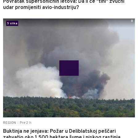
Povratak supersoničnih letova: Da li će "tihi" zvučni
udar promijeniti avio-industriju?
0
5 slika
Pre 2 h
REGION
|
Buktinja ne jenjava: Požar u Deliblatskoj peščari
zahvatio oko 1.500 hektara šume i niskog rastinja