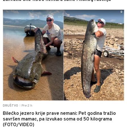
0
Pre 2 h
DRUŠTVO
|
Bilećko jezero krije prave nemani: Pet godina tražio
savršen mamac, pa izvukao soma od 50 kilograma
(FOTO/VIDEO)