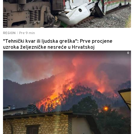
Pre 9 min
REGION
|
"Tehnički kvar ili ljudska greška": Prve procjene
uzroka željezničke nesreće u Hrvatskoj
0