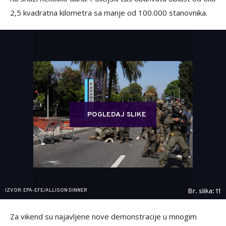
2,5 kvadratna kilometra sa manje od 100.000 stanovnika.
POGLEDAJ SLIKE
IZVOR: EPA-EFE/ALLISON DINNER
Br. slika: 11
Za vikend su najavljene nove demonstracije u mnogim