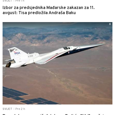
Pre 1 h
SVIJET
|
Izbor za predsjednika Mađarske zakazan za 11.
avgust: Tisa predložila Andraša Baku
0
Pre 2 h
SVIJET
|