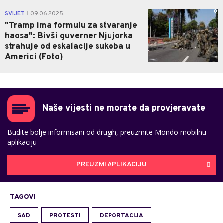
0
SVIJET
09.06.2025.
|
"Tramp ima formulu za stvaranje
haosa": Bivši guverner Njujorka
strahuje od eskalacije sukoba u
Americi (Foto)
Naše vijesti ne morate da provjeravate
Budite bolje informisani od drugih, preuzmite Mondo mobilnu
aplikaciju
PREUZMI APLIKACIJU
TAGOVI
SAD
PROTESTI
DEPORTACIJA