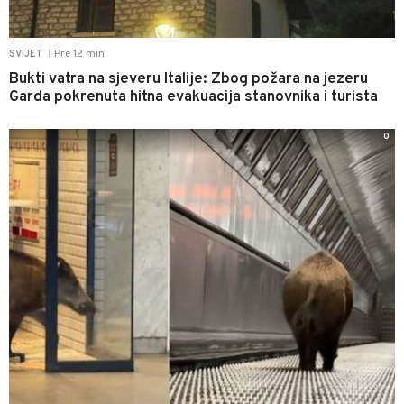
Pre 12 min
SVIJET
|
Bukti vatra na sjeveru Italije: Zbog požara na jezeru
Garda pokrenuta hitna evakuacija stanovnika i turista
0