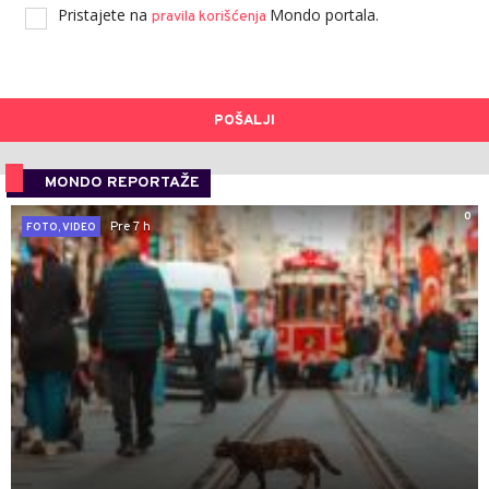
Pristajete na
Mondo portala.
pravila korišćenja
POŠALJI
MONDO REPORTAŽE
0
Pre 7 h
FOTO, VIDEO