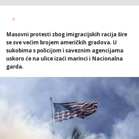
Vesna
AUTOR
0
Kerkez
Masovni protesti zbog imigracijskih racija šire
se sve većim brojem američkih gradova. U
sukobima s policijom i saveznim agencijama
uskoro će na ulice izaći marinci i Nacionalna
garda.