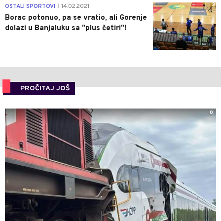
3
OSTALI SPORTOVI
14.02.2021.
|
Borac potonuo, pa se vratio, ali Gorenje
dolazi u Banjaluku sa "plus četiri"!
PROČITAJ JOŠ
0