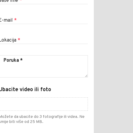
Vaše ime
*
E-mail
*
Lokacija
*
Ubacite video ili foto
Možete da ubacite do 3 fotografije ili videa. Ne
smije biti više od 25 MB.