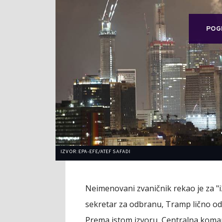
POG
IZVOR: EPA-EFE/ATEF SAFADI
Neimenovani zvaničnik rekao je za "
sekretar za odbranu, Tramp lično odo
Prema istom izvoru, Centralna kom