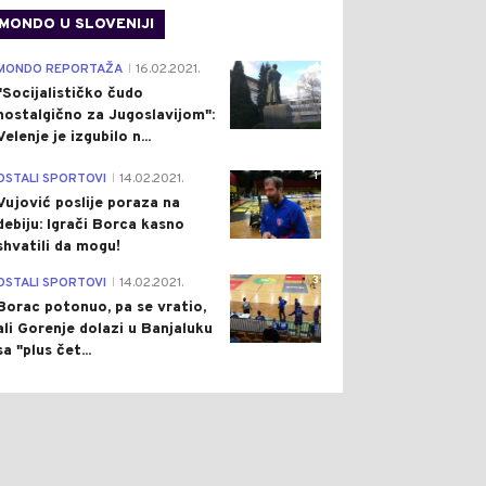
MONDO U SLOVENIJI
4
MONDO REPORTAŽA
16.02.2021.
|
"Socijalističko čudo
nostalgično za Jugoslavijom":
Velenje je izgubilo n...
1
OSTALI SPORTOVI
14.02.2021.
|
Vujović poslije poraza na
debiju: Igrači Borca kasno
shvatili da mogu!
3
OSTALI SPORTOVI
14.02.2021.
|
Borac potonuo, pa se vratio,
ali Gorenje dolazi u Banjaluku
sa "plus čet...