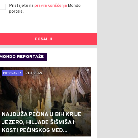
Pristajete na
pravila korišćenja
Mondo
portala.
POŠALJI
MONDO REPORTAŽE
0
21.07.2026.
PUTOVANJA
NAJDUŽA PEĆINA U BIH KRIJE
JEZERO, HILJADE ŠIŠMIŠA I
KOSTI PEĆINSKOG MED...