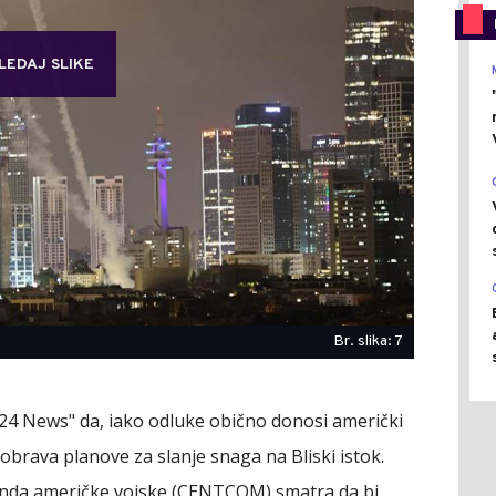
LEDAJ SLIKE
Br. slika: 7
i24 News" da, iako odluke obično donosi američki
brava planove za slanje snaga na Bliski istok.
anda američke vojske (CENTCOM) smatra da bi