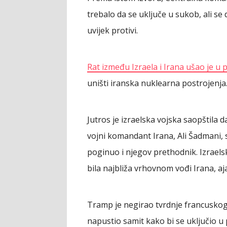
trebalo da se uključe u sukob, ali se 
uvijek protivi.
Rat između Izraela i Irana ušao je u 
uništi iranska nuklearna postrojenja
Jutros je izraelska vojska saopštila
vojni komandant Irana, Ali Šadmani,
poginuo i njegov prethodnik. Izraels
bila najbliža vrhovnom vođi Irana, aj
Tramp je negirao tvrdnje francusko
napustio samit kako bi se uključio u 