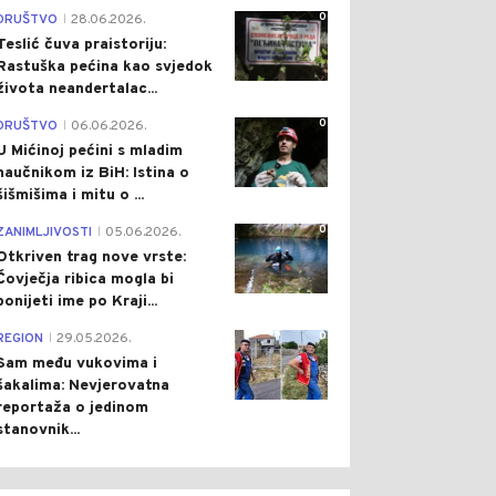
0
DRUŠTVO
28.06.2026.
|
Teslić čuva praistoriju:
Rastuška pećina kao svjedok
života neandertalac...
0
DRUŠTVO
06.06.2026.
|
U Mićinoj pećini s mladim
naučnikom iz BiH: Istina o
šišmišima i mitu o ...
0
ZANIMLJIVOSTI
05.06.2026.
|
Otkriven trag nove vrste:
Čovječja ribica mogla bi
ponijeti ime po Kraji...
0
REGION
29.05.2026.
|
Sam među vukovima i
šakalima: Nevjerovatna
reportaža o jedinom
stanovnik...