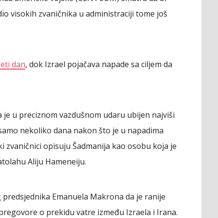
dio visokih zvaničnika u administraciji tome još
peti dan
, dok Izrael pojačava napade sa ciljem da
.
 da je u preciznom vazdušnom udaru ubijen najviši
 samo nekoliko dana nakon što je u napadima
ki zvaničnici opisuju Šadmanija kao osobu koja je
atolahu Aliju Hameneiju.
g predsjednika Emanuela Makrona da je ranije
pregovore o prekidu vatre između Izraela i Irana.