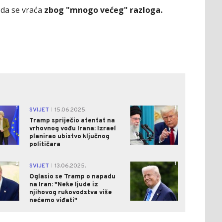
 da se vraća
zbog "mnogo većeg" razloga.
1
1
SVIJET
15.06.2025.
|
Tramp spriječio atentat na
vrhovnog vođu Irana: Izrael
planirao ubistvo ključnog
političara
2
1
SVIJET
13.06.2025.
|
Oglasio se Tramp o napadu
na Iran: "Neke ljude iz
njihovog rukovodstva više
nećemo viđati"