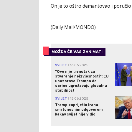
On je to oštro demantovao i poručio
(Daily Mail/MONDO)
MOŽDA ĆE VAS ZANIMATI
SVIJET
16.06.2025.
|
"Ovo nije trenutak za
stvaranje neizvjesnosti": EU
upozorava Trampa da
carine ugrožavaju globalnu
stabilnost
SVIJET
15.06.2025.
|
Tramp zaprijetio Iranu
smrtonosnim odgovorom
kakav svijet nije vidio