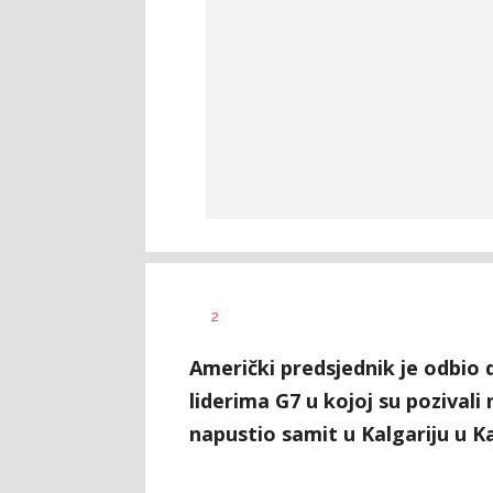
Vesna
AUTOR
2
Kerkez
Američki predsjednik je odbio 
liderima G7 u kojoj su pozivali
napustio samit u Kalgariju u K