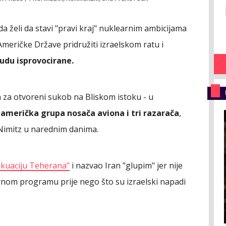
 da želi da stavi "pravi kraj" nuklearnim ambicijama
Američke Države pridružiti izraelskom ratu i
udu isprovocirane.
 za otvoreni sukob na Bliskom istoku - u
a
američka grupa nosača aviona i tri razarača
,
Nimitz u narednim danima.
akuaciju Teherana"
i nazvao Iran "glupim" jer nije
nom programu prije nego što su izraelski napadi