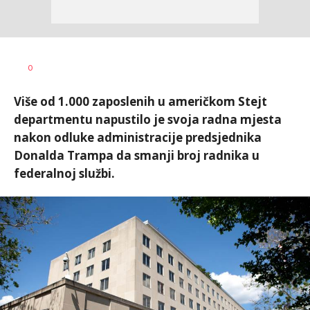
Dušan
AUTOR
0
Volaš
Više od 1.000 zaposlenih u američkom Stejt
departmentu napustilo je svoja radna mjesta
nakon odluke administracije predsjednika
Donalda Trampa da smanji broj radnika u
federalnoj službi.