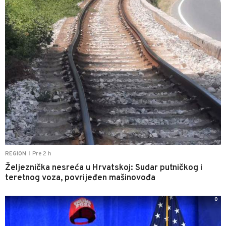
Pre 2 h
REGION
|
Željeznička nesreća u Hrvatskoj: Sudar putničkog i
teretnog voza, povrijeđen mašinovođa
0