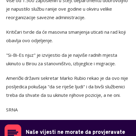
Više od 1.500 zaposlenih u Stejt departmentu dobrovoljno
je napustilo službu ranije ove godine u okviru velike
reorganizacije savezne administracije.
Kritičari tvrde da će masovna smanjenja uticati na rad koji
obavlja ovo odjeljenje.
"Si-Bi-Es njuz" je izvijestio da je najviše radnih mjesta
ukinuto u Birou za stanovništvo, izbjeglice i migracije.
Američki državni sekretar Marko Rubio rekao je da ovo nije
posljedica pokušaja "da se riješe ljudi" i da bivši službenici
treba da shvate da su ukinute njihove pozicije, a ne oni.
SRNA
Naše vijesti ne morate da provjeravate