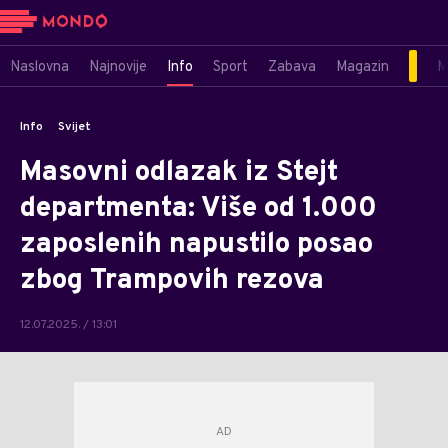
Naslovna
Najnovije
Info
Sport
Zabava
Magazin
M
Info
Svijet
Masovni odlazak iz Stejt
departmenta: Više od 1.000
zaposlenih napustilo posao
zbog Trampovih rezova
12.07.2025. / 13:01