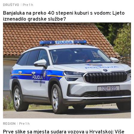
Pre 1 h
DRUŠTVO
|
Banjaluka na preko 40 stepeni kuburi s vodom: Ljeto
iznenadilo gradske službe?
0
Pre 1 h
REGION
|
Prve slike sa mjesta sudara vozova u Hrvatskoj: Više