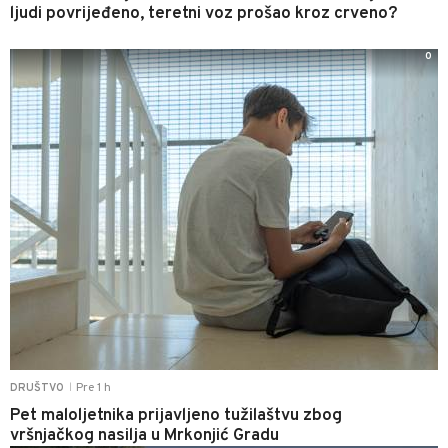
ljudi povrijeđeno, teretni voz prošao kroz crveno?
0
Pre 1 h
DRUŠTVO
|
Pet maloljetnika prijavljeno tužilaštvu zbog
vršnjačkog nasilja u Mrkonjić Gradu