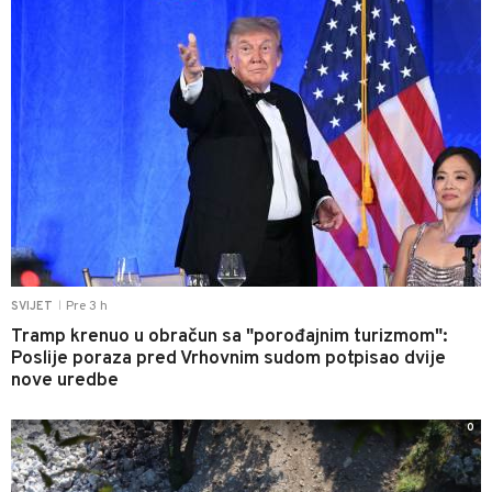
Pre 3 h
SVIJET
|
Tramp krenuo u obračun sa "porođajnim turizmom":
Poslije poraza pred Vrhovnim sudom potpisao dvije
nove uredbe
0