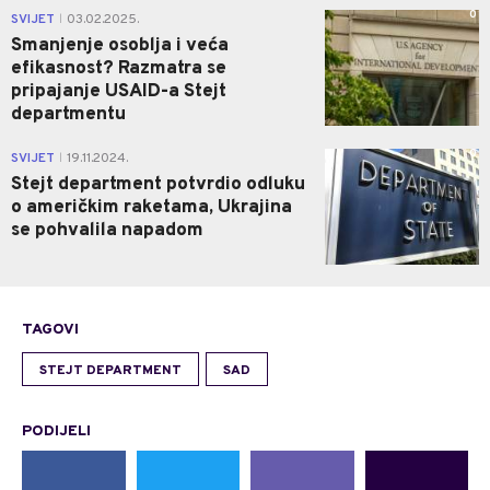
0
SVIJET
03.02.2025.
|
Smanjenje osoblja i veća
efikasnost? Razmatra se
pripajanje USAID-a Stejt
departmentu
0
SVIJET
19.11.2024.
|
Stejt department potvrdio odluku
o američkim raketama, Ukrajina
se pohvalila napadom
TAGOVI
STEJT DEPARTMENT
SAD
PODIJELI