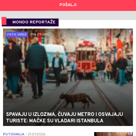
POŠALJI
MONDO REPORTAŽE
0
Pre 29 min
FOTO, VIDEO
SPAVAJU U IZLOZIMA, ČUVAJU METRO I OSVAJAJU
TURISTE: MAČKE SU VLADARI ISTANBULA
0
PUTOVANJA
21.07.2026.
|