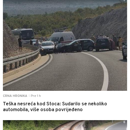
Pre 1 h
CRNA HRONIKA
|
Teška nesreća kod Stoca: Sudarilo se nekoliko
automobila, više osoba povrijeđeno
0