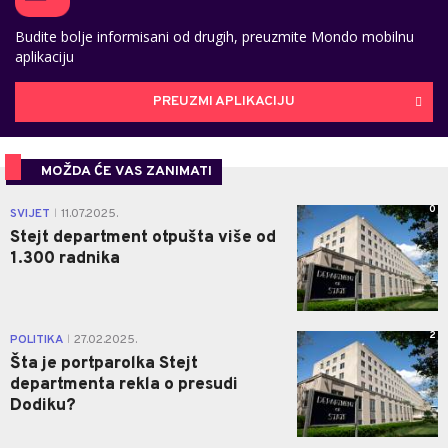
Budite bolje informisani od drugih, preuzmite Mondo mobilnu
aplikaciju
PREUZMI APLIKACIJU
MOŽDA ĆE VAS ZANIMATI
0
SVIJET
11.07.2025.
|
Stejt department otpušta više od
1.300 radnika
2
POLITIKA
27.02.2025.
|
Šta je portparolka Stejt
departmenta rekla o presudi
Dodiku?