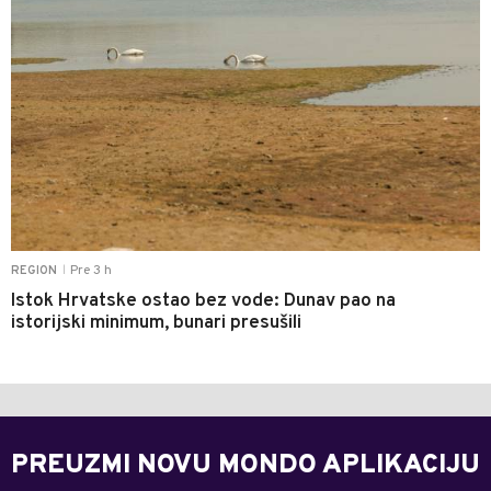
Pre 3 h
REGION
|
Istok Hrvatske ostao bez vode: Dunav pao na
istorijski minimum, bunari presušili
PREUZMI NOVU MONDO APLIKACIJU