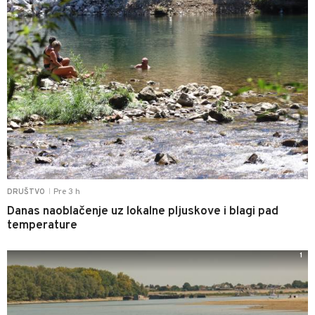
Pre 3 h
DRUŠTVO
|
Danas naoblačenje uz lokalne pljuskove i blagi pad
temperature
1