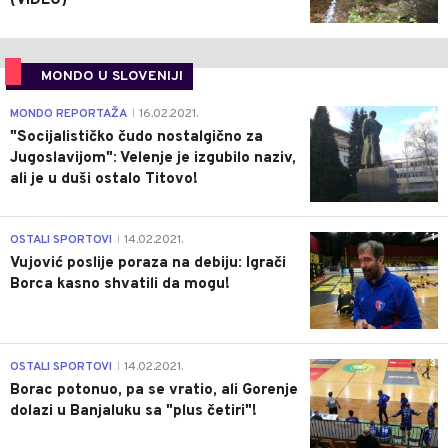
(VIDEO)
MONDO U SLOVENIJI
4
MONDO REPORTAŽA
16.02.2021.
|
"Socijalističko čudo nostalgično za
Jugoslavijom": Velenje je izgubilo naziv,
ali je u duši ostalo Titovo!
1
OSTALI SPORTOVI
14.02.2021.
|
Vujović poslije poraza na debiju: Igrači
Borca kasno shvatili da mogu!
3
OSTALI SPORTOVI
14.02.2021.
|
Borac potonuo, pa se vratio, ali Gorenje
dolazi u Banjaluku sa "plus četiri"!