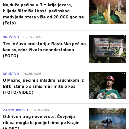
Najduža pećina u BiH krije jezero,
hiljade šišmiša i kosti pećinskog
medvjeda stare više od 20.000 godina
(Foto)
0
DRUŠTVO
28.06.2026.
|
Teslić čuva praistoriju: Rastuška pećina
kao svjedok života neandertalaca
(FOTO)
0
DRUŠTVO
06.06.2026.
|
U Mićinoj pećini s mladim naučnikom iz
BiH: Istina o šišmišima i mitu o kosi
(FOTO/VIDEO)
0
ZANIMLJIVOSTI
05.06.2026.
|
Otkriven trag nove vrste: Čovječja
ribica mogla bi ponijeti ime po Krajini