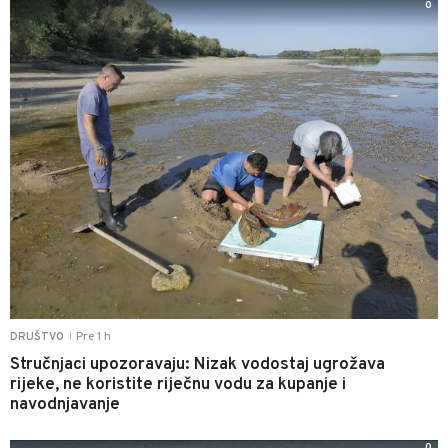
0
Pre 1 h
DRUŠTVO
|
Stručnjaci upozoravaju: Nizak vodostaj ugrožava
rijeke, ne koristite riječnu vodu za kupanje i
navodnjavanje
0