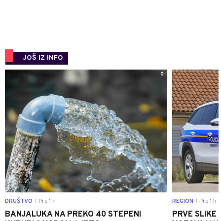
JOŠ IZ INFO
0
DRUŠTVO
Pre 1 h
REGION
Pre 1 h
|
|
BANJALUKA NA PREKO 40 STEPENI
PRVE SLIKE