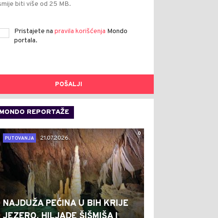
smije biti više od 25 MB.
Pristajete na
pravila korišćenja
Mondo
portala.
POŠALJI
MONDO REPORTAŽE
0
21.07.2026.
PUTOVANJA
NAJDUŽA PEĆINA U BIH KRIJE
JEZERO, HILJADE ŠIŠMIŠA I