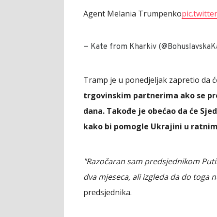
Agent Melania Trumpenko
pic.twitte
— Kate from Kharkiv (@BohuslavskaK
Tramp je u ponedjeljak zapretio da 
trgovinskim partnerima ako se pre
dana. Takođe je obećao da će Sje
kako bi pomogle Ukrajini u ratni
"Razočaran sam predsjednikom Putin
dva mjeseca, ali izgleda da do toga n
predsjednika.