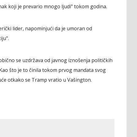
ak koji je prevario mnogo ljudi" tokom godina.
erički lider, napominjući da je umoran od
ju".
obično se uzdržava od javnog iznošenja političkih
ao što je to činila tokom prvog mandata svog
kuće otkako se Tramp vratio u Vašington.