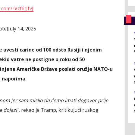
r.com/rVzf6tJfvJ
July 14, 2025
ate)
će
uvesti carine od 100 odsto Rusiji i njenim
kid vatre ne postigne u roku od 50
dinjene Američke Države poslati oružje NATO-u
m naporima
.
om jer sam mislio da ćemo imati dogovor prije
e dolazi"
, rekao je Tramp, kritikujući ruskog