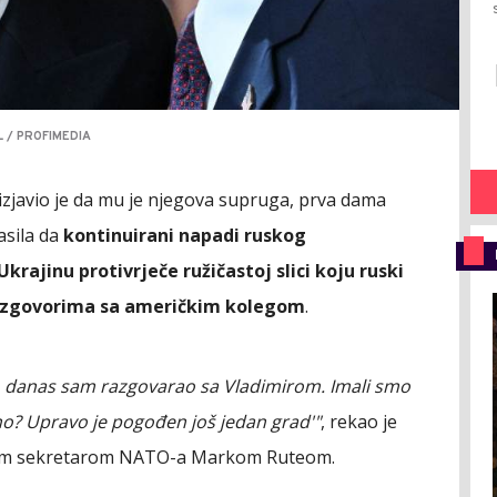
 / PROFIMEDIA
izjavio je da mu je njegova supruga, prva dama
asila da
kontinuirani napadi ruskog
krajinu protivrječe ružičastoj slici koju ruski
 razgovorima sa američkim kolegom
.
, danas sam razgovarao sa Vladimirom. Imali smo
no? Upravo je pogođen još jedan grad'"
, rekao je
nim sekretarom NATO-a Markom Ruteom.