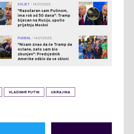
0
1
SVIJET
14.07.2025.
|
"Razočaran sam Putinom,
ima rok od 50 dana": Tramp
bijesan na Rusiju, uputio
prijetnju Moskvi
0
1
FUDBAL
14.07.2025.
|
"Nisam znao da će Tramp da
ostane, zato sam bio
zbunjen": Predsjednik
Amerike odbio da se skloni
VLADIMIR PUTIN
UKRAJINA