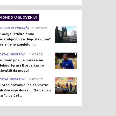
MONDO U SLOVENIJI
4
MONDO REPORTAŽA
16.02.2021.
|
"Socijalističko čudo
nostalgično za Jugoslavijom":
Velenje je izgubilo n...
1
OSTALI SPORTOVI
14.02.2021.
|
Vujović poslije poraza na
debiju: Igrači Borca kasno
shvatili da mogu!
3
OSTALI SPORTOVI
14.02.2021.
|
Borac potonuo, pa se vratio,
ali Gorenje dolazi u Banjaluku
sa "plus čet...