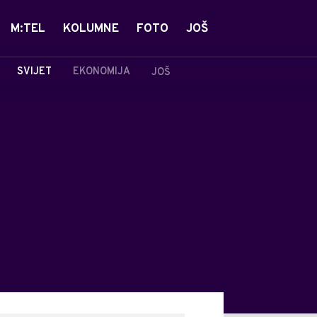
M:TEL
KOLUMNE
FOTO
JOŠ
SVIJET
EKONOMIJA
JOŠ