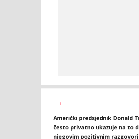
Vesna
AUTOR
1
Kerkez
Američki predsjednik Donald T
često privatno ukazuje na to d
njegovim pozitivnim razgovor