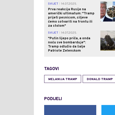
SVIJET
14.07.2025.
|
Prva reakcija Rusije na
američki ultimatum: "Tramp
prijeti pesnicom, ciljeve
ćemo sotvariti na frontu ili
za stolom"
SVIJET
14.07.2025.
|
"Putin lijepo priča, a onda
noću sve bombarduje":
Tramp odlučio da šalje
Patriote Zelenskom
TAGOVI
MELANIJA TRAMP
DONALD TRAMP
PODIJELI