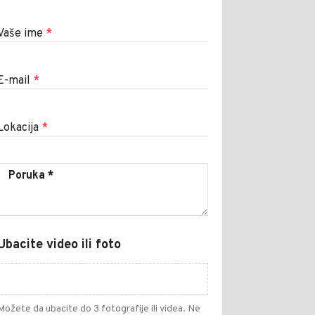
Vaše ime
*
E-mail
*
Lokacija
*
Ubacite video ili foto
Možete da ubacite do 3 fotografije ili videa. Ne