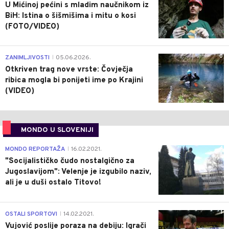
U Mićinoj pećini s mladim naučnikom iz
BiH: Istina o šišmišima i mitu o kosi
(FOTO/VIDEO)
0
ZANIMLJIVOSTI
05.06.2026.
|
Otkriven trag nove vrste: Čovječja
ribica mogla bi ponijeti ime po Krajini
(VIDEO)
MONDO U SLOVENIJI
4
MONDO REPORTAŽA
16.02.2021.
|
"Socijalističko čudo nostalgično za
Jugoslavijom": Velenje je izgubilo naziv,
ali je u duši ostalo Titovo!
1
OSTALI SPORTOVI
14.02.2021.
|
Vujović poslije poraza na debiju: Igrači