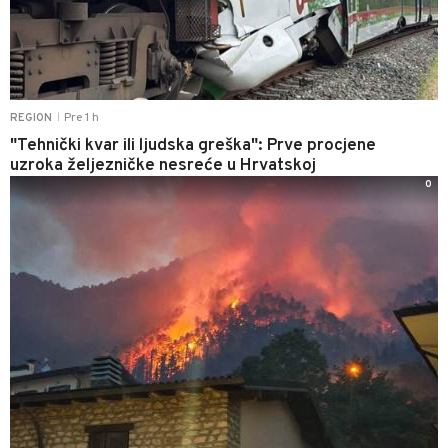
Pre 1 h
REGION
|
"Tehnički kvar ili ljudska greška": Prve procjene
uzroka željezničke nesreće u Hrvatskoj
0