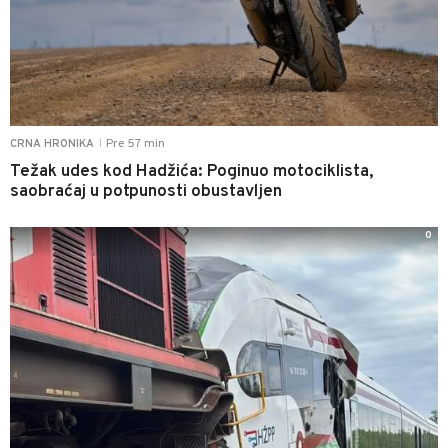
Pre 57 min
CRNA HRONIKA
|
Težak udes kod Hadžića: Poginuo motociklista,
saobraćaj u potpunosti obustavljen
0