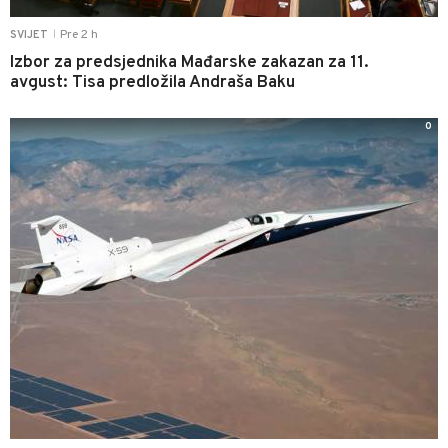
Pre 2 h
SVIJET
|
Izbor za predsjednika Mađarske zakazan za 11.
avgust: Tisa predložila Andraša Baku
0