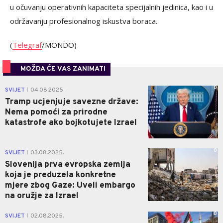
u očuvanju operativnih kapaciteta specijalnih jedinica, kao i u
održavanju profesionalnog iskustva boraca.
(
Telegraf
/MONDO)
MOŽDA ĆE VAS ZANIMATI
0
SVIJET
04.08.2025.
|
Tramp ucjenjuje savezne države:
Nema pomoći za prirodne
katastrofe ako bojkotujete Izrael
0
SVIJET
03.08.2025.
|
Slovenija prva evropska zemlja
koja je preduzela konkretne
mjere zbog Gaze: Uveli embargo
na oružje za Izrael
0
SVIJET
02.08.2025.
|