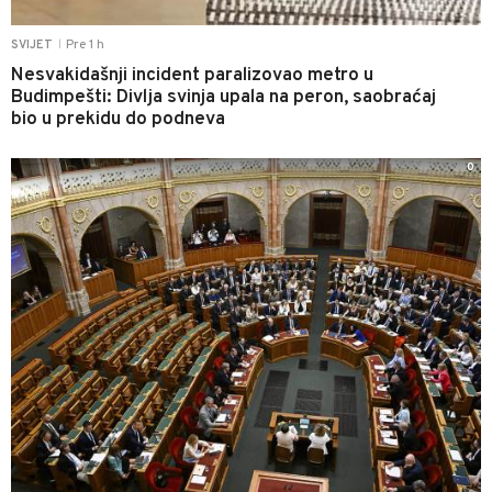
Pre 1 h
SVIJET
|
Nesvakidašnji incident paralizovao metro u
Budimpešti: Divlja svinja upala na peron, saobraćaj
bio u prekidu do podneva
0