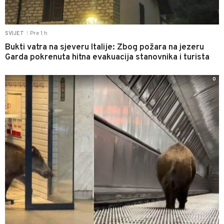
Pre 1 h
SVIJET
|
Bukti vatra na sjeveru Italije: Zbog požara na jezeru
Garda pokrenuta hitna evakuacija stanovnika i turista
0