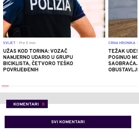
SVIJET
Pre 5 min
CRNA HRONIKA
|
|
UŽAS KOD TORINA: VOZAČ
TEŽAK UDES
NAMJERNO UDARIO U GRUPU
POGINUO MO
BICIKLISTA, ČETVORO TEŠKO
SAOBRAĆAJ
POVRIJEĐENIH
OBUSTAVLJ
KOMENTARI
0
SVI KOMENTARI