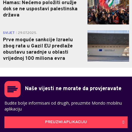
Hamas: Nećemo položiti oružje
dok se ne uspostavi palestinska
država
1
SVIJET
29.07.2025.
|
Prve moguće sankcije Izraelu
zbog rata u Gazi! EU predlaže
obustavu saradnje u oblasti
vrijednoj 100 miliona evra
Naše vijesti ne morate da provjeravate
Budite bolje informisani od drugih, preuzmite Mondo mobilnu
aplikaciju
PREUZMI APLIKACIJU