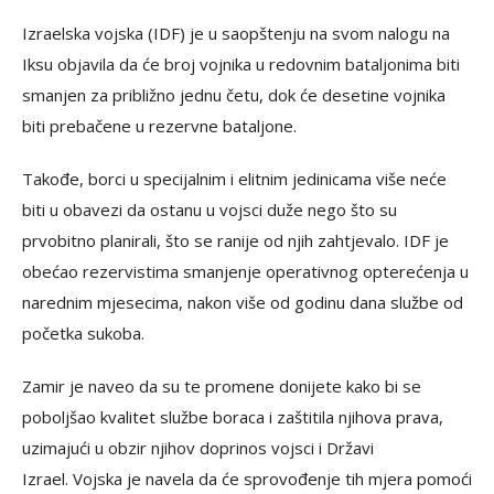
Izraelska vojska (IDF) je u saopštenju na svom nalogu na
Iksu objavila da će broj vojnika u redovnim bataljonima biti
smanjen za približno jednu četu, dok će desetine vojnika
biti prebačene u rezervne bataljone.
Takođe, borci u specijalnim i elitnim jedinicama više neće
biti u obavezi da ostanu u vojsci duže nego što su
prvobitno planirali, što se ranije od njih zahtjevalo. IDF je
obećao rezervistima smanjenje operativnog opterećenja u
narednim mjesecima, nakon više od godinu dana službe od
početka sukoba.
Zamir je naveo da su te promene donijete kako bi se
poboljšao kvalitet službe boraca i zaštitila njihova prava,
uzimajući u obzir njihov doprinos vojsci i Državi
Izrael. Vojska je navela da će sprovođenje tih mjera pomoći