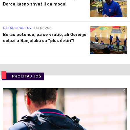
Borca kasno shvatili da mogu!
3
OSTALI SPORTOVI
14.02.2021.
|
Borac potonuo, pa se vratio, ali Gorenje
dolazi u Banjaluku sa "plus četiri"!
PROČITAJ JOŠ
0