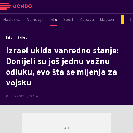
Naslovna
Najnovije
Info
Sport
Zabava
Magazin
M
Info
Svijet
Izrael ukida vanredno stanje:
Donijeli su još jednu važnu
odluku, evo šta se mijenja za
vojsku
05.08.2025. / 07:57