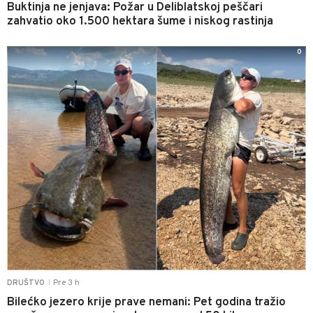
Buktinja ne jenjava: Požar u Deliblatskoj peščari
zahvatio oko 1.500 hektara šume i niskog rastinja
0
Pre 3 h
DRUŠTVO
|
Bilećko jezero krije prave nemani: Pet godina tražio