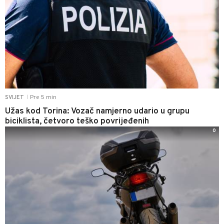
Pre 5 min
SVIJET
|
Užas kod Torina: Vozač namjerno udario u grupu
biciklista, četvoro teško povrijeđenih
0