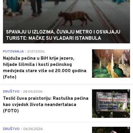
SPAVAJU U IZLOZIMA, ČUVAJU METRO I OSVAJAJU
TURISTE: MAČKE SU VLADARI ISTANBULA
0
PUTOVANJA
21.07.2026.
|
Najduža pećina u BiH krije jezero,
hiljade šišmiša i kosti pećinskog
medvjeda stare više od 20.000 godina
(Foto)
0
DRUŠTVO
28.06.2026.
|
Teslić čuva praistoriju: Rastuška pećina
kao svjedok života neandertalaca
(FOTO)
0
DRUŠTVO
06.06.2026.
|