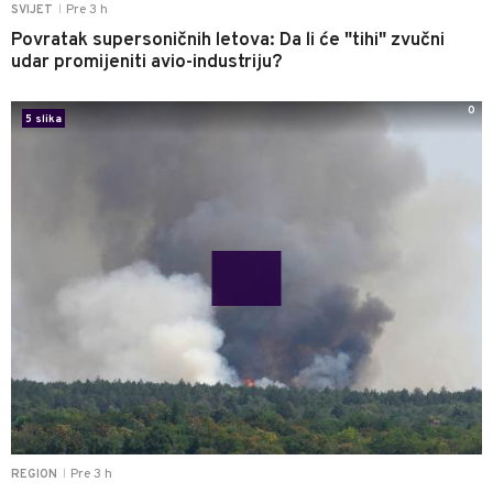
Pre 3 h
SVIJET
|
Povratak supersoničnih letova: Da li će "tihi" zvučni
udar promijeniti avio-industriju?
0
5 slika
Pre 3 h
REGION
|