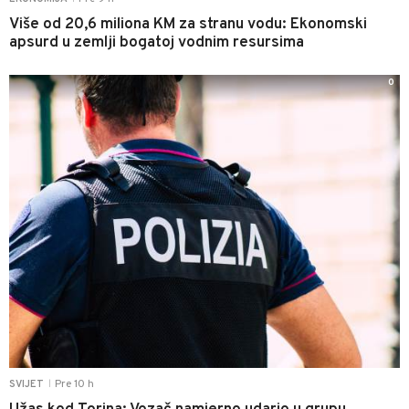
Više od 20,6 miliona KM za stranu vodu: Ekonomski
apsurd u zemlji bogatoj vodnim resursima
0
Pre 10 h
SVIJET
|