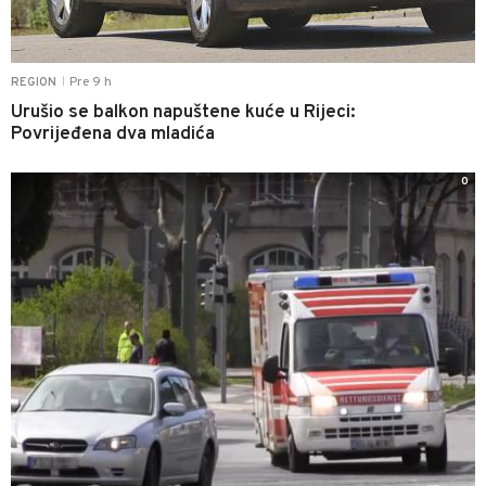
Pre 9 h
REGION
|
Urušio se balkon napuštene kuće u Rijeci:
Povrijeđena dva mladića
0