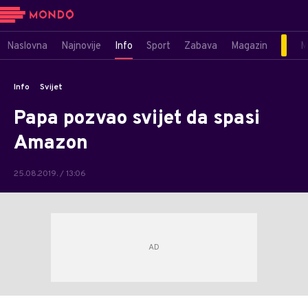
Naslovna
Najnovije
Info
Sport
Zabava
Magazin
M
Info
Svijet
Papa pozvao svijet da spasi
Amazon
25.08.2019. / 13:06