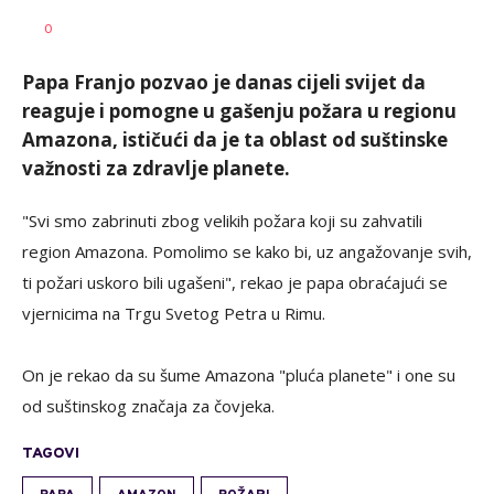
SRNA
AUTOR
0
1
Papa Franjo pozvao je danas cijeli svijet da
reaguje i pomogne u gašenju požara u regionu
Amazona, ističući da je ta oblast od suštinske
važnosti za zdravlje planete.
"Svi smo zabrinuti zbog velikih požara koji su zahvatili
region Amazona. Pomolimo se kako bi, uz angažovanje svih,
ti požari uskoro bili ugašeni", rekao je papa obraćajući se
vjernicima na Trgu Svetog Petra u Rimu.
On je rekao da su šume Amazona "pluća planete" i one su
od suštinskog značaja za čovjeka.
TAGOVI