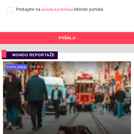
Pristajete na
Mondo portala.
pravila korišćenja
POŠALJI
MONDO REPORTAŽE
0
Pre 18 h
FOTO, VIDEO