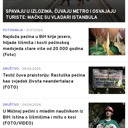
SPAVAJU U IZLOZIMA, ČUVAJU METRO I OSVAJAJU
TURISTE: MAČKE SU VLADARI ISTANBULA
0
PUTOVANJA
21.07.2026.
|
Najduža pećina u BiH krije jezero,
hiljade šišmiša i kosti pećinskog
medvjeda stare više od 20.000 godina
(Foto)
0
DRUŠTVO
28.06.2026.
|
Teslić čuva praistoriju: Rastuška pećina
kao svjedok života neandertalaca
(FOTO)
0
DRUŠTVO
06.06.2026.
|
U Mićinoj pećini s mladim naučnikom iz
BiH: Istina o šišmišima i mitu o kosi
(FOTO/VIDEO)