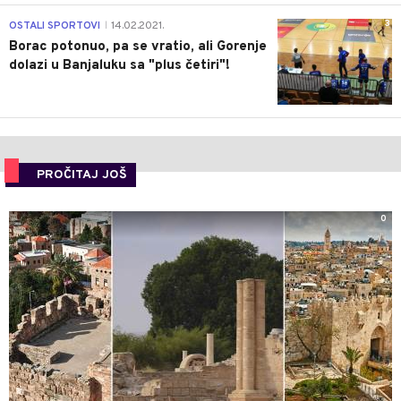
3
OSTALI SPORTOVI
14.02.2021.
|
Borac potonuo, pa se vratio, ali Gorenje
dolazi u Banjaluku sa "plus četiri"!
PROČITAJ JOŠ
0