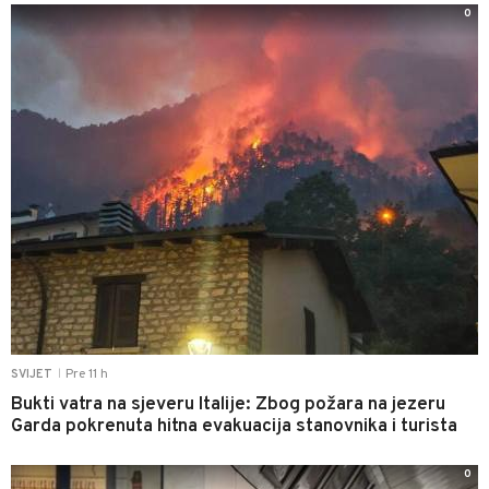
0
Pre 11 h
SVIJET
|
Bukti vatra na sjeveru Italije: Zbog požara na jezeru
Garda pokrenuta hitna evakuacija stanovnika i turista
0