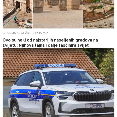
Pre 15 min
ISTORIJA KOJA ŽIVI
|
Ovo su neki od najstarijih naseljenih gradova na
svijetu: Njihova tajna i dalje fascinira svijet
0