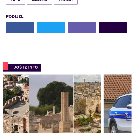
PAPA
AMAZON
POŽARI
PODIJELI
JOŠ IZ INFO
0