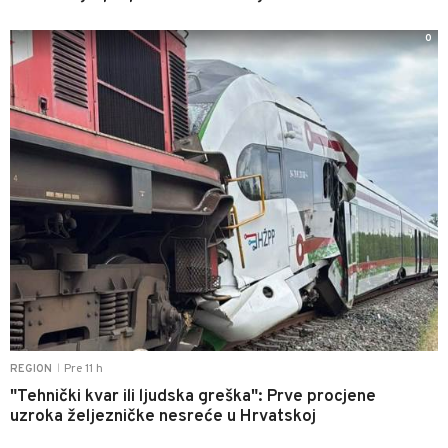
0
Pre 11 h
REGION
|
"Tehnički kvar ili ljudska greška": Prve procjene
uzroka željezničke nesreće u Hrvatskoj