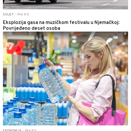
Pre 9 h
SVIJET
|
Eksplozija gasa na muzičkom festivalu u Njemačkoj:
Povrijeđeno deset osoba
0
Pre 9 h
EKONOMIJA
|