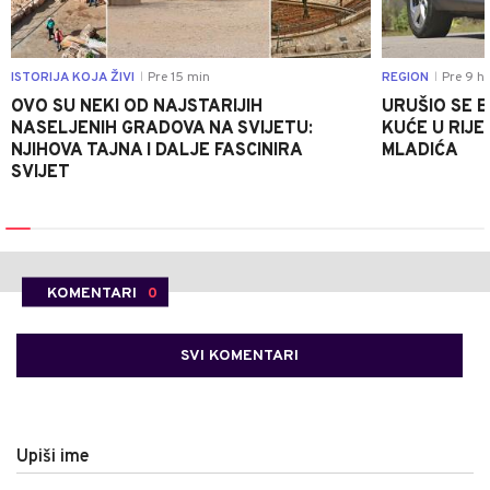
ISTORIJA KOJA ŽIVI
Pre 15 min
REGION
Pre 9 h
|
|
OVO SU NEKI OD NAJSTARIJIH
URUŠIO SE 
NASELJENIH GRADOVA NA SVIJETU:
KUĆE U RIJE
NJIHOVA TAJNA I DALJE FASCINIRA
MLADIĆA
SVIJET
KOMENTARI
0
SVI KOMENTARI
Upiši ime