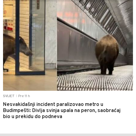
Pre 11 h
SVIJET
|
Nesvakidašnji incident paralizovao metro u
Budimpešti: Divlja svinja upala na peron, saobraćaj
bio u prekidu do podneva