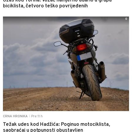
Užas kod Torina: Vozač namjerno udario u grupu
biciklista, četvoro teško povrijeđenih
0
Pre 11 h
CRNA HRONIKA
|
Težak udes kod Hadžića: Poginuo motociklista,
saobraćaj u potpunosti obustavljen