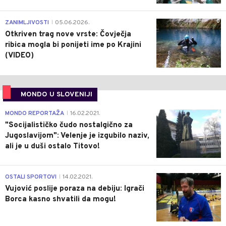
0
ZANIMLJIVOSTI
05.06.2026.
|
Otkriven trag nove vrste: Čovječja
ribica mogla bi ponijeti ime po Krajini
(VIDEO)
MONDO U SLOVENIJI
4
MONDO REPORTAŽA
16.02.2021.
|
"Socijalističko čudo nostalgično za
Jugoslavijom": Velenje je izgubilo naziv,
ali je u duši ostalo Titovo!
1
OSTALI SPORTOVI
14.02.2021.
|
Vujović poslije poraza na debiju: Igrači
Borca kasno shvatili da mogu!