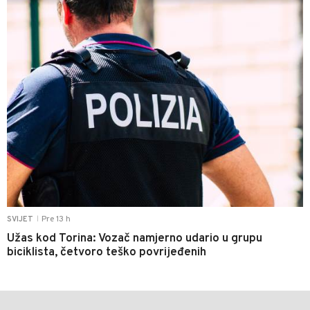
Pre 13 h
SVIJET
|
Užas kod Torina: Vozač namjerno udario u grupu
biciklista, četvoro teško povrijeđenih