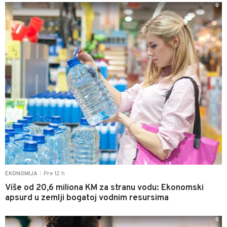
0
Pre 12 h
EKONOMIJA
|
Više od 20,6 miliona KM za stranu vodu: Ekonomski
apsurd u zemlji bogatoj vodnim resursima
0