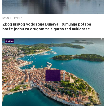
Pre 1 h
SVIJET
|
Zbog niskog vodostaja Dunava: Rumunija potapa
barže jednu za drugom za siguran rad nuklearke
0
6 slika