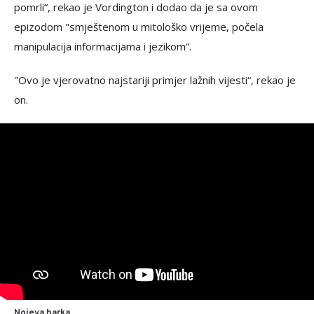
pomrli“, rekao je Vordington i dodao da je sa ovom
epizodom "smještenom u mitološko vrijeme, počela
manipulacija informacijama i jezikom“.
"Ovo je vjerovatno najstariji primjer lažnih vijesti“, rekao je
on.
Nojeva barka