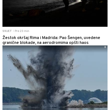
Pre 23 min
SVIJET
|
Žestok okršaj Rima i Madrida: Pao Šengen, uvedene
granične blokade, na aerodromima opšti haos
0