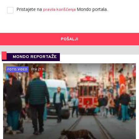
Pristajete na
Mondo portala.
pravila korišćenja
POŠALJI
MONDO REPORTAŽE
0
Pre 21 h
FOTO, VIDEO