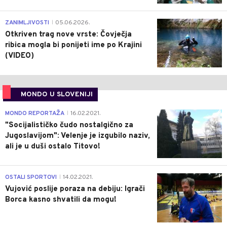
0
ZANIMLJIVOSTI
05.06.2026.
|
Otkriven trag nove vrste: Čovječja
ribica mogla bi ponijeti ime po Krajini
(VIDEO)
MONDO U SLOVENIJI
4
MONDO REPORTAŽA
16.02.2021.
|
"Socijalističko čudo nostalgično za
Jugoslavijom": Velenje je izgubilo naziv,
ali je u duši ostalo Titovo!
1
OSTALI SPORTOVI
14.02.2021.
|
Vujović poslije poraza na debiju: Igrači
Borca kasno shvatili da mogu!