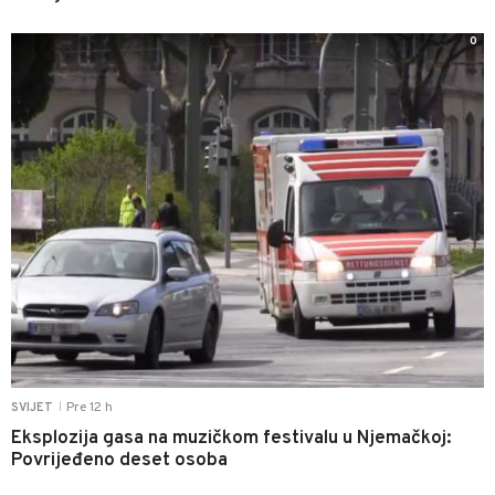
0
Pre 12 h
SVIJET
|
Eksplozija gasa na muzičkom festivalu u Njemačkoj:
Povrijeđeno deset osoba