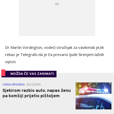
Dr Martin Vordington, vodeći stručnjak za vavilonski jezik
rekao je Telegrafu da je Ea prevario ljude širenjem lažnih
vijesti.
MOŽDA ĆE VAS ZANIMATI
0
CRNA HRONIKA
26.11.2019.
|
Sjekirom razbio auto, napao ženu
pa komšiji prijetio pištoljem