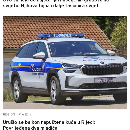
Ovo su neki od najstarijih naseljenih gradova na
svijetu: Njihova tajna i dalje fascinira svijet
0
Pre 12 h
REGION
|
Urušio se balkon napuštene kuće u Rijeci:
Povrijeđena dva mladića