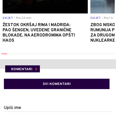
SVIJET
Pre 23 min
SVIJET
Pre 1 h
|
|
ŽESTOK OKRŠAJ RIMA I MADRIDA:
ZBOG NISKO
PAO ŠENGEN, UVEDENE GRANIČNE
RUMUNIJA P
BLOKADE, NA AERODROMIMA OPŠTI
ZA DRUGOM 
HAOS
NUKLEARKE
KOMENTARI
0
SVI KOMENTARI
Upiši ime