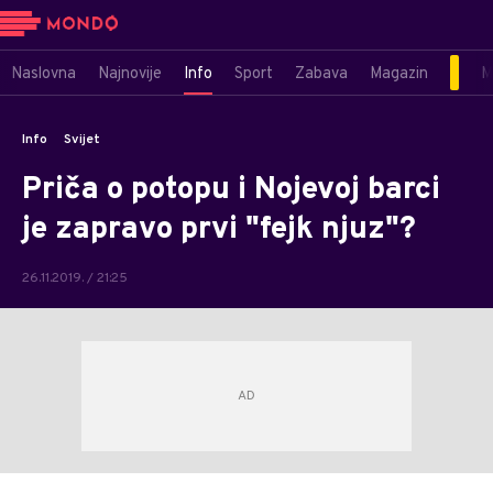
Naslovna
Najnovije
Info
Sport
Zabava
Magazin
M
Info
Svijet
Priča o potopu i Nojevoj barci
je zapravo prvi "fejk njuz"?
26.11.2019. / 21:25