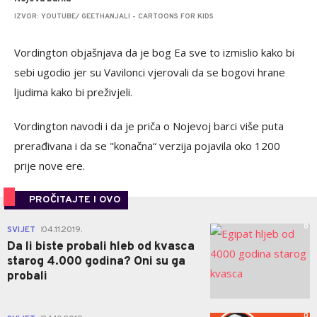
IZVOR: YOUTUBE/ GEETHANJALI - CARTOONS FOR KIDS
Vordington objašnjava da je bog Ea sve to izmislio kako bi
sebi ugodio jer su Vavilonci vjerovali da se bogovi hrane
ljudima kako bi preživjeli.
Vordington navodi i da je priča o Nojevoj barci više puta
prerađivana i da se "konačna“ verzija pojavila oko 1200
prije nove ere.
PROČITAJTE I OVO
0
SVIJET
04.11.2019.
|
Da li biste probali hleb od kvasca
starog 4.000 godina? Oni su ga
probali
0