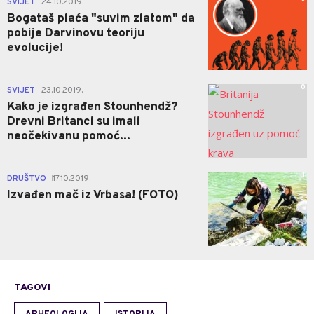
SVIJET
24.10.2019.
|
Bogataš plaća "suvim zlatom" da
pobije Darvinovu teoriju
evolucije!
0
SVIJET
23.10.2019.
|
Kako je izgrađen Stounhendž?
Drevni Britanci su imali
neočekivanu pomoć...
1
DRUŠTVO
17.10.2019.
|
Izvađen mač iz Vrbasa! (FOTO)
TAGOVI