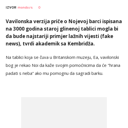
0
IZVOR
mondo.rs
Vavilonska verzija priče o Nojevoj barci ispisana
na 3000 godina staroj glinenoj tablici mogla bi
da bude najstariji primjer lažnih vijesti (fake
news), tvrdi akademik sa Kembridža.
Na tablici koja se čuva u Britanskom muzeju, Ea, vavilonski
bog je rekao Noi da kaže svojim pomoćnicima da će "hrana
padati s neba“ ako mu pomognu da sagradi barku.