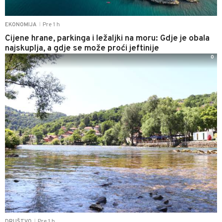
Pre 1 h
EKONOMIJA
|
Cijene hrane, parkinga i ležaljki na moru: Gdje je obala
najskuplja, a gdje se može proći jeftinije
0
Pre 1 h
DRUŠTVO
|