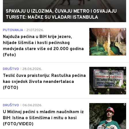
SPAVAJU U IZLOZIMA, ČUVAJU METRO I OSVAJAJU
TURISTE: MAČKE SU VLADARI ISTANBULA
0
PUTOVANJA
21.07.2026.
|
Najduža pećina u BiH krije jezero,
hiljade šišmiša i kosti pećinskog
medvjeda stare više od 20.000 godina
(Foto)
0
DRUŠTVO
28.06.2026.
|
Teslić čuva praistoriju: Rastuška pećina
kao svjedok života neandertalaca
(FOTO)
0
DRUŠTVO
06.06.2026.
|
U Mićinoj pećini s mladim naučnikom iz
BiH: Istina o šišmišima i mitu o kosi
(FOTO/VIDEO)