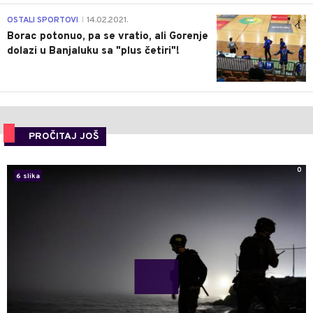
3
OSTALI SPORTOVI
14.02.2021.
|
Borac potonuo, pa se vratio, ali Gorenje
dolazi u Banjaluku sa "plus četiri"!
PROČITAJ JOŠ
0
6 slika