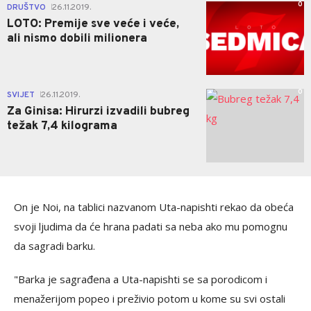
0
DRUŠTVO
26.11.2019.
|
LOTO: Premije sve veće i veće,
ali nismo dobili milionera
0
SVIJET
26.11.2019.
|
Za Ginisa: Hirurzi izvadili bubreg
težak 7,4 kilograma
On je Noi, na tablici nazvanom Uta-napishti rekao da obeća
svoji ljudima da će hrana padati sa neba ako mu pomognu
da sagradi barku.
"Barka je sagrađena a Uta-napishti se sa porodicom i
menažerijom popeo i preživio potom u kome su svi ostali