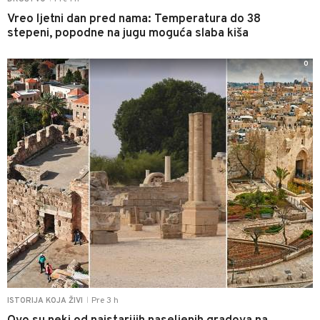
Vreo ljetni dan pred nama: Temperatura do 38
stepeni, popodne na jugu moguća slaba kiša
0
Pre 3 h
ISTORIJA KOJA ŽIVI
|