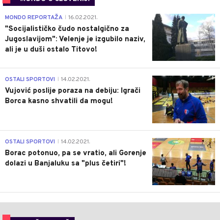
4
MONDO REPORTAŽA
16.02.2021.
|
"Socijalističko čudo nostalgično za
Jugoslavijom": Velenje je izgubilo naziv,
ali je u duši ostalo Titovo!
1
OSTALI SPORTOVI
14.02.2021.
|
Vujović poslije poraza na debiju: Igrači
Borca kasno shvatili da mogu!
3
OSTALI SPORTOVI
14.02.2021.
|
Borac potonuo, pa se vratio, ali Gorenje
dolazi u Banjaluku sa "plus četiri"!