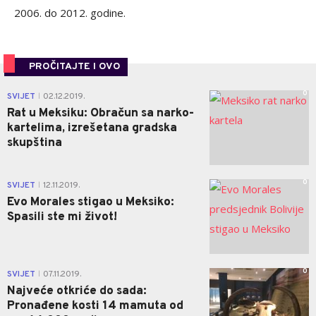
2006. do 2012. godine.
PROČITAJTE I OVO
0
SVIJET
02.12.2019.
|
Rat u Meksiku: Obračun sa narko-
kartelima, izrešetana gradska
skupština
0
SVIJET
12.11.2019.
|
Evo Morales stigao u Meksiko:
Spasili ste mi život!
0
SVIJET
07.11.2019.
|
Najveće otkriće do sada:
Pronađene kosti 14 mamuta od