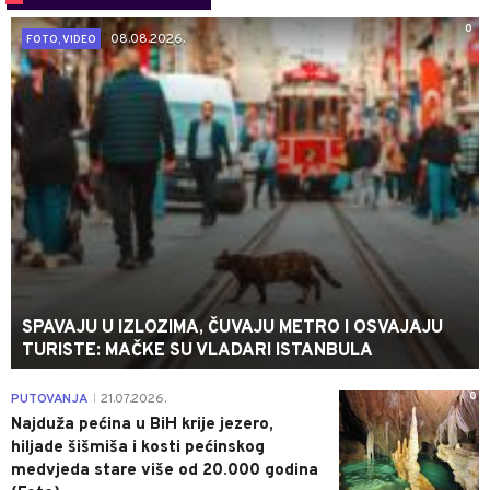
0
08.08.2026.
FOTO, VIDEO
SPAVAJU U IZLOZIMA, ČUVAJU METRO I OSVAJAJU
TURISTE: MAČKE SU VLADARI ISTANBULA
0
PUTOVANJA
21.07.2026.
|
Najduža pećina u BiH krije jezero,
hiljade šišmiša i kosti pećinskog
medvjeda stare više od 20.000 godina