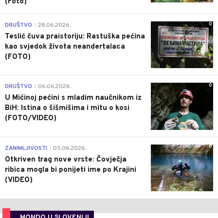
(Foto)
0
DRUŠTVO
28.06.2026.
|
Teslić čuva praistoriju: Rastuška pećina
kao svjedok života neandertalaca
(FOTO)
0
DRUŠTVO
06.06.2026.
|
U Mićinoj pećini s mladim naučnikom iz
BiH: Istina o šišmišima i mitu o kosi
(FOTO/VIDEO)
0
ZANIMLJIVOSTI
05.06.2026.
|
Otkriven trag nove vrste: Čovječja
ribica mogla bi ponijeti ime po Krajini
(VIDEO)
MONDO U SLOVENIJI