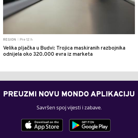
Pre 12 h
REGION
|
Velika pljačka u Budvi: Trojica maskiranih razbojnika
odnijela oko 320.000 evra iz marketa
PREUZMI NOVU MONDO APLIKACIJU
Savršen spoj vijesti i zabave.