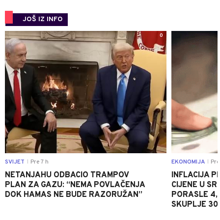
JOŠ IZ INFO
0
SVIJET
Pre 7 h
EKONOMIJA
Pre
|
|
NETANJAHU ODBACIO TRAMPOV
INFLACIJA P
PLAN ZA GAZU: “NEMA POVLAČENJA
CIJENE U S
DOK HAMAS NE BUDE RAZORUŽAN”
PORASLE 4,
SKUPLJE 30