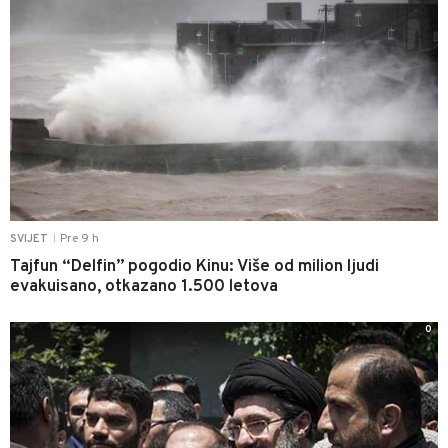
Pre 9 h
SVIJET
|
Tajfun “Delfin” pogodio Kinu: Više od milion ljudi
evakuisano, otkazano 1.500 letova
0