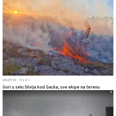
Pre 8 h
DRUŠTVO
|
Gori u selu Slivlja kod Gacka, sve ekipe na terenu
0