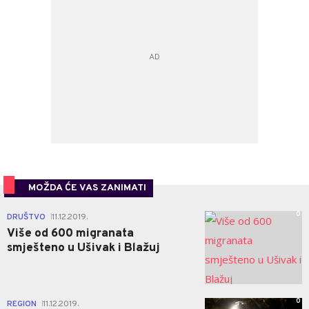
MOŽDA ĆE VAS ZANIMATI
0
DRUŠTVO
11.12.2019.
|
Više od 600 migranata
smješteno u Ušivak i Blažuj
0
REGION
11.12.2019.
|