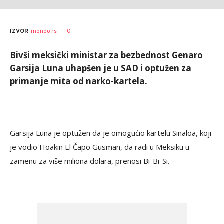
AUTOR
Tanjug
0
IZVOR
mondo.rs
Bivši meksički ministar za bezbednost Genaro
Garsija Luna uhapšen je u SAD i optužen za
primanje mita od narko-kartela.
Garsija Luna je optužen da je omogućio kartelu Sinaloa, koji
je vodio Hoakin El Čapo Gusman, da radi u Meksiku u
zamenu za više miliona dolara, prenosi Bi-Bi-Si.