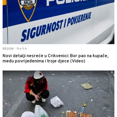
Pre 11 h
REGION
|
Novi detalji nesreće u Crikvenici: Bor pao na kupače,
među povrijeđenima i troje djece (Video)
0