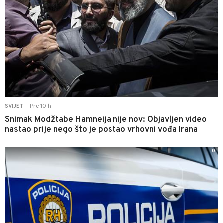
Pre 10 h
SVIJET
|
Snimak Modžtabe Hamneija nije nov: Objavljen video
nastao prije nego što je postao vrhovni vođa Irana
0