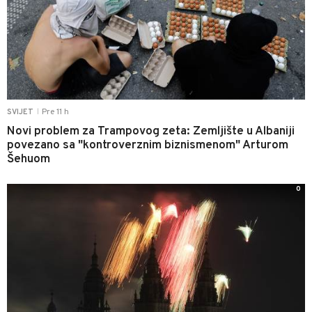
Pre 11 h
SVIJET
|
Novi problem za Trampovog zeta: Zemljište u Albaniji
povezano sa "kontroverznim biznismenom" Arturom
Šehuom
0