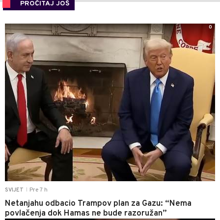
PROČITAJ JOŠ
0
Pre 7 h
SVIJET
|
Netanjahu odbacio Trampov plan za Gazu: “Nema
povlačenja dok Hamas ne bude razoružan”