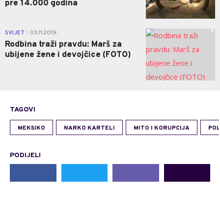
pre 14.000 godina
0
SVIJET
03.11.2019.
|
Rodbina traži pravdu: Marš za
ubijene žene i devojčice (FOTO)
TAGOVI
MEKSIKO
NARKO KARTELI
MITO I KORUPCIJA
POL
PODIJELI