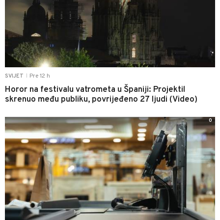
Pre 12 h
SVIJET
|
Horor na festivalu vatrometa u Španiji: Projektil
skrenuo među publiku, povrijeđeno 27 ljudi (Video)
0