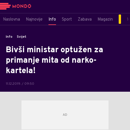
Naslovna
Najnovije
Info
Sport
Zabava
Magazin
M
Info
Svijet
Bivši ministar optužen za
primanje mita od narko-
kartela!
11.12.2019. / 09:50