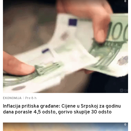
0
Pre 8 h
EKONOMIJA
|
Inflacija pritiska građane: Cijene u Srpskoj za godinu
dana porasle 4,5 odsto, gorivo skuplje 30 odsto
0