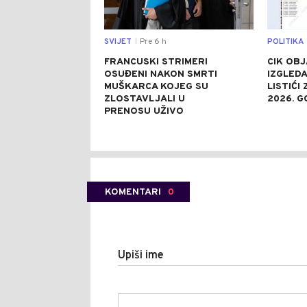
SVIJET
Pre 6 h
POLITIKA
|
FRANCUSKI STRIMERI
CIK OBJ
OSUĐENI NAKON SMRTI
IZGLEDA
MUŠKARCA KOJEG SU
LISTIĆI
ZLOSTAVLJALI U
2026. G
PRENOSU UŽIVO
KOMENTARI
0
Upiši ime