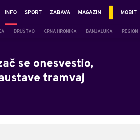
INFO
SPORT
ZABAVA
MAGAZIN
MOBIT
KA
DRUŠTVO
CRNA HRONIKA
BANJALUKA
REGION
ač se onesvestio,
zaustave tramvaj