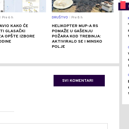
Pre 6 h
DRUŠTVO
Pre 8 h
SVIJ
|
|
AVIO KAKO ĆE
HELIKOPTER MUP-A RS
CRV
TI GLASAČKI
POMAŽE U GAŠENJU
ITA
 ZA OPŠTE IZBORE
POŽARA KOD TREBINJA:
ASF
ODINE
AKTIVIRALO SE I MINSKO
STE
POLJE
SVI KOMENTARI