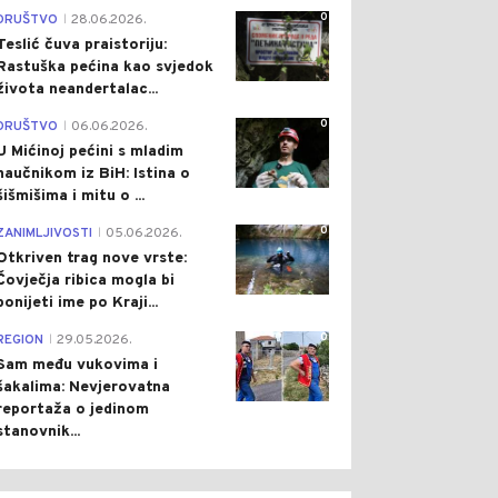
0
DRUŠTVO
28.06.2026.
|
Teslić čuva praistoriju:
Rastuška pećina kao svjedok
života neandertalac...
0
DRUŠTVO
06.06.2026.
|
U Mićinoj pećini s mladim
naučnikom iz BiH: Istina o
šišmišima i mitu o ...
0
ZANIMLJIVOSTI
05.06.2026.
|
Otkriven trag nove vrste:
Čovječja ribica mogla bi
ponijeti ime po Kraji...
0
REGION
29.05.2026.
|
Sam među vukovima i
0
0
šakalima: Nevjerovatna
reportaža o jedinom
stanovnik...