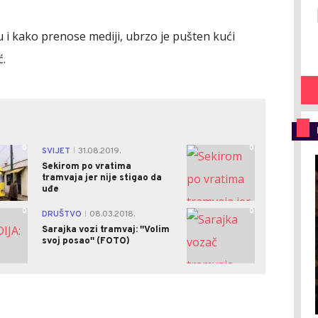
 i kako prenose mediji, ubrzo je pušten kući
.
0
0
SVIJET
31.08.2019.
|
Sekirom po vratima
tramvaja jer nije stigao da
uđe
0
0
DRUŠTVO
08.03.2018.
|
Sarajka vozi tramvaj: ''Volim
svoj posao'' (FOTO)