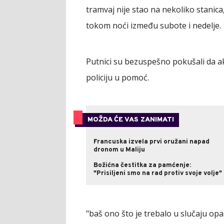
tramvaj nije stao na nekoliko stanica,
tokom noći između subote i nedelje.
Putnici su bezuspešno pokušali da akt
policiju u pomoć.
MOŽDA ĆE VAS ZANIMATI
Francuska izvela prvi oružani napad
dronom u Maliju
Božićna čestitka za pamćenje:
"Prisiljeni smo na rad protiv svoje volje"
"baš ono što je trebalo u slučaju opas