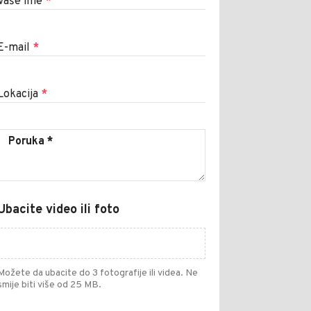
Vaše ime
*
E-mail
*
Lokacija
*
Ubacite video ili foto
Možete da ubacite do 3 fotografije ili videa. Ne
smije biti više od 25 MB.