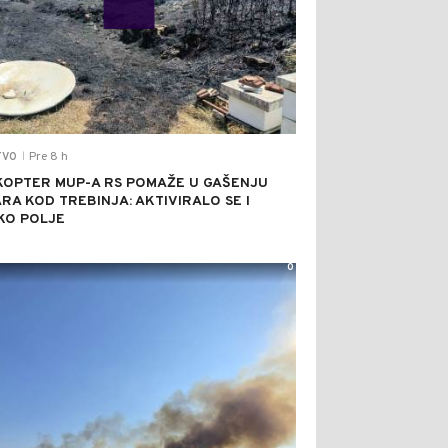
Pre 8 h
TVO
|
KOPTER MUP-A RS POMAŽE U GAŠENJU
RA KOD TREBINJA: AKTIVIRALO SE I
KO POLJE
0