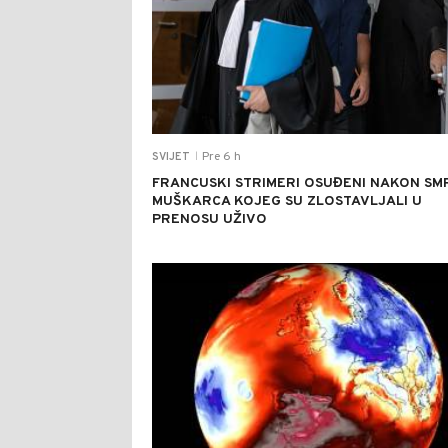
Pre 6 h
SVIJET
|
FRANCUSKI STRIMERI OSUĐENI NAKON SM
MUŠKARCA KOJEG SU ZLOSTAVLJALI U
PRENOSU UŽIVO