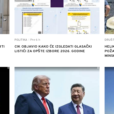
Pre 6 h
POLITIKA
DRUŠ
|
RTI
CIK OBJAVIO KAKO ĆE IZGLEDATI GLASAČKI
HELI
LISTIĆI ZA OPŠTE IZBORE 2026. GODINE
POŽA
MINS
0
0