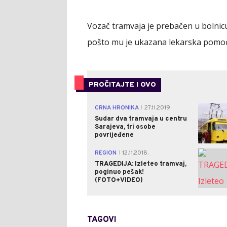
Vozač tramvaja je prebačen u bolnicu
pošto mu je ukazana lekarska pomoć
PROČITAJTE I OVO
CRNA HRONIKA
27.11.2019.
|
Sudar dva tramvaja u centru
Sarajeva, tri osobe
povrijeđene
REGION
12.11.2018.
|
TRAGEDIJA: Izleteo tramvaj,
poginuo pešak!
(FOTO+VIDEO)
TAGOVI