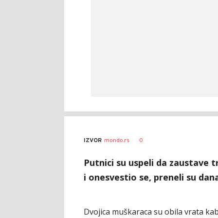
AUTOR
Beta
0
IZVOR
mondo.rs
Putnici su uspeli da zaustave 
i onesvestio se, preneli su dan
Dvojica muškaraca su obila vrata kab