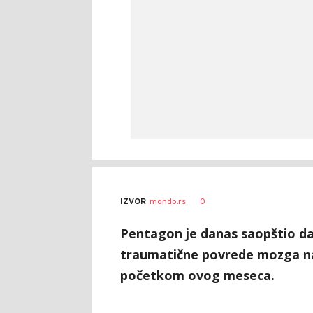
0
IZVOR
mondo.rs
Pentagon je danas saopštio da
traumatične povrede mozga na
početkom ovog meseca.