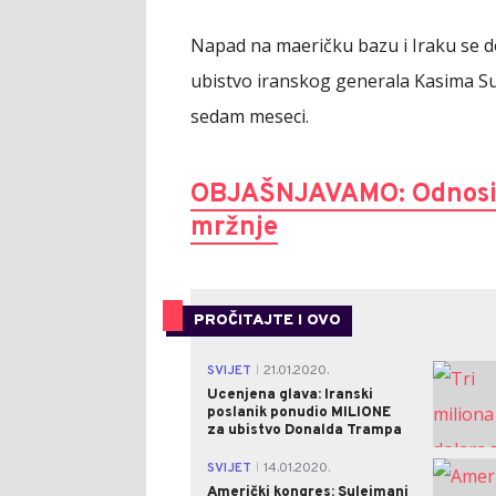
Napad na maeričku bazu i Iraku se 
ubistvo
iranskog generala Kasima Su
sedam meseci.
OBJAŠNJAVAMO: Odnosi SA
mržnje
PROČITAJTE I OVO
SVIJET
21.01.2020.
|
Ucenjena glava: Iranski
poslanik ponudio MILIONE
za ubistvo Donalda Trampa
SVIJET
14.01.2020.
|
Američki kongres: Sulejmani