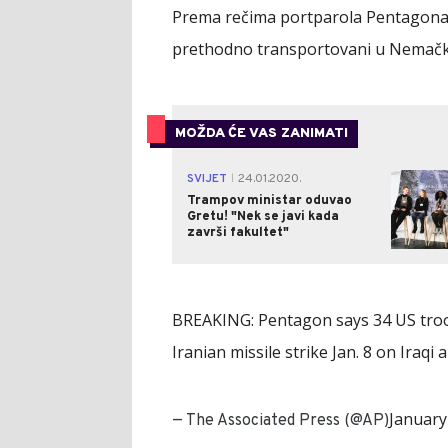
Prema rečima portparola Pentagona
prethodno transportovani u Nemačku
MOŽDA ĆE VAS ZANIMATI
SVIJET
24.01.2020.
|
Trampov ministar oduvao
Gretu! "Nek se javi kada
završi fakultet"
BREAKING: Pentagon says 34 US troop
Iranian missile strike Jan. 8 on Iraqi a
January
— The Associated Press (@AP)