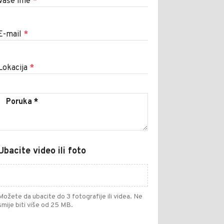
Vaše ime
*
E-mail
*
Lokacija
*
Ubacite video ili foto
Možete da ubacite do 3 fotografije ili videa. Ne
smije biti više od 25 MB.