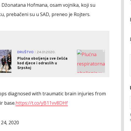
 Džonatana Hofmana, osam vojnika, koji su
, prebačeni su u SAD, preneo je Rojters.
0
0
DRUŠTVO
24.01.2020.
|
Plućna oboljenja sve češća
kod djece i odraslih u
Srpskoj
s diagnosed with traumatic brain injuries from
ir base.
https://t.co/yB11vv8DHf
 24, 2020