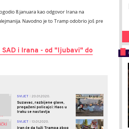
dogodio 8.januara kao odgovor Irana na
lejmanija. Navodno je to Tramp odobrio još pre
D i Irana - od "ljubavi" do
0
0
SVIJET
20.01.2020.
|
Suzavac, razbijene glave,
pregaženi policajci: Haos u
Iraku se nastavlja
0
0
SVIJET
13.01.2020.
|
Iran će da tuži Trampa zbog