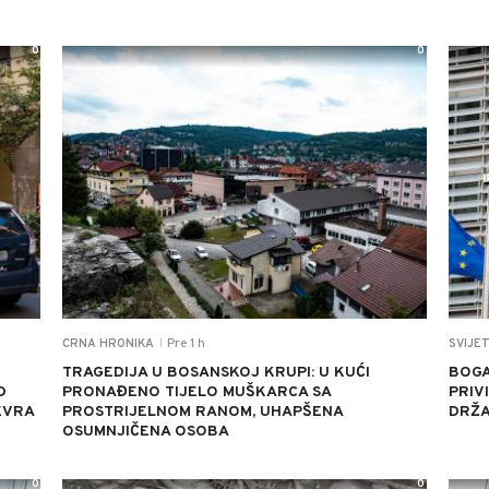
0
0
Pre 1 h
CRNA HRONIKA
SVIJE
|
TRAGEDIJA U BOSANSKOJ KRUPI: U KUĆI
BOGA
D
PRONAĐENO TIJELO MUŠKARCA SA
PRIV
 EVRA
PROSTRIJELNOM RANOM, UHAPŠENA
DRŽA
OSUMNJIČENA OSOBA
0
0