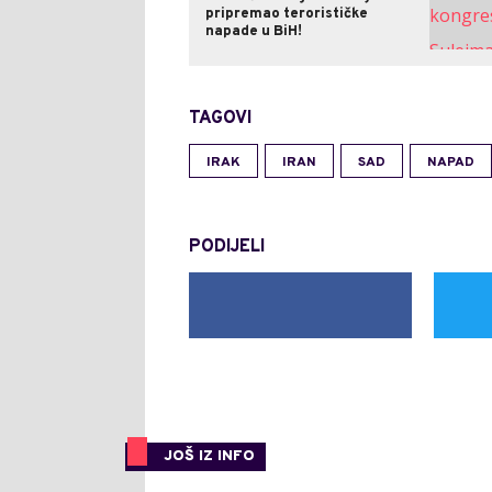
pripremao terorističke
napade u BiH!
TAGOVI
IRAK
IRAN
SAD
NAPAD
PODIJELI
JOŠ IZ INFO