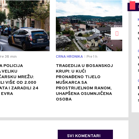
0
0
re 38 min
CRNA HRONIKA
Pre 1 h
SVIJ
|
 POLICIJA
TRAGEDIJA U BOSANSKOJ
BOG
 VELIKU
KRUPI: U KUĆI
OST
ČARSKU MREŽU:
PRONAĐENO TIJELO
PRI
LI VIŠE OD 2.000
MUŠKARCA SA
ZAP
TA I ZARADILI 24
PROSTRIJELNOM RANOM,
DRŽ
A EVRA
UHAPŠENA OSUMNJIČENA
"ZL
OSOBA
SVI KOMENTARI