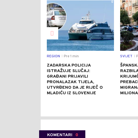
0
REGION
Pre 1 min
SVIJET
P
|
|
ZADARSKA POLICIJA
ŠPANSKA
ISTRAŽUJE SLUČAJ:
RAZBILA
GRAĐANI PRIJAVILI
KRIJUM
PRONALAZAK TIJELA,
PREBACI
UTVRĐENO DA JE RIJEČ O
MIGRANA
MLADIĆU IZ SLOVENIJE
MILION
KOMENTARI
0