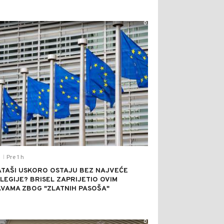
0
Pre 1 h
T
|
TAŠI USKORO OSTAJU BEZ NAJVEĆE
ILEGIJE? BRISEL ZAPRIJETIO OVIM
VAMA ZBOG "ZLATNIH PASOŠA"
0