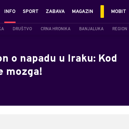
INFO
SPORT
ZABAVA
MAGAZIN
MOBIT
KA
DRUŠTVO
CRNA HRONIKA
BANJALUKA
REGION
on o napadu u Iraku: Kod
e mozga!