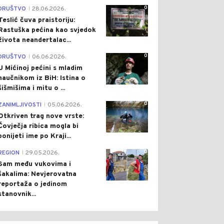
0
DRUŠTVO
28.06.2026.
|
Teslić čuva praistoriju:
Rastuška pećina kao svjedok
života neandertalac...
0
DRUŠTVO
06.06.2026.
|
U Mićinoj pećini s mladim
naučnikom iz BiH: Istina o
šišmišima i mitu o ...
0
ZANIMLJIVOSTI
05.06.2026.
|
Otkriven trag nove vrste:
Čovječja ribica mogla bi
ponijeti ime po Kraji...
0
REGION
29.05.2026.
|
Sam među vukovima i
šakalima: Nevjerovatna
reportaža o jedinom
stanovnik...