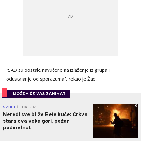
"SAD su postale navučene na izlaženje iz grupa i
odustajanje od sporazuma", rekao je Žao.
MOŽDA ĆE VAS ZANIMATI
0
SVIJET
01.06.2020.
|
Neredi sve bliže Bele kuće: Crkva
stara dva veka gori, požar
podmetnut