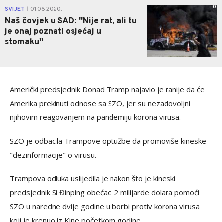
0
SVIJET
01.06.2020.
|
Naš čovjek u SAD: ''Nije rat, ali tu
je onaj poznati osjećaj u
stomaku''
Američki predsjednik Donad Tramp najavio je ranije da će
Amerika prekinuti odnose sa SZO, jer su nezadovoljni
njihovim reagovanjem na pandemiju korona virusa.
SZO je odbacila Trampove optužbe da promoviše kineske
"dezinformacije" o virusu.
Trampova odluka uslijedila je nakon što je kineski
predsjednik Si Đinping obećao 2 milijarde dolara pomoći
SZO u naredne dvije godine u borbi protiv korona virusa
koji je krenuo iz Kine početkom godine.