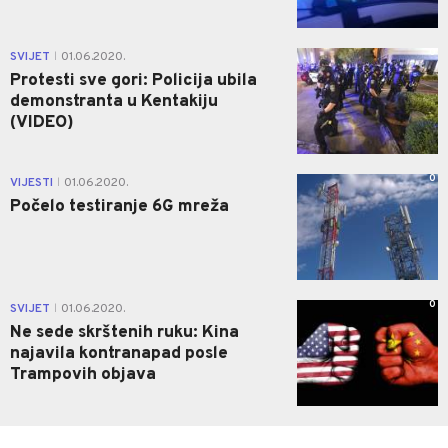
0
SVIJET
01.06.2020.
|
Protesti sve gori: Policija ubila
demonstranta u Kentakiju
(VIDEO)
0
VIJESTI
01.06.2020.
|
Počelo testiranje 6G mreža
0
SVIJET
01.06.2020.
|
Ne sede skrštenih ruku: Kina
najavila kontranapad posle
Trampovih objava