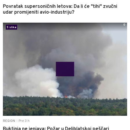
Povratak supersoničnih letova: Da li će "tihi" zvučni
udar promijeniti avio-industriju?
0
5 slika
Pre 3 h
REGION
|
Buktinja ne jenjava: Požar u Deliblatskoj peščari