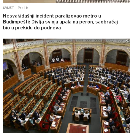
Pre 1 h
SVIJET
|
Nesvakidašnji incident paralizovao metro u
Budimpešti: Divlja svinja upala na peron, saobraćaj
bio u prekidu do podneva
0