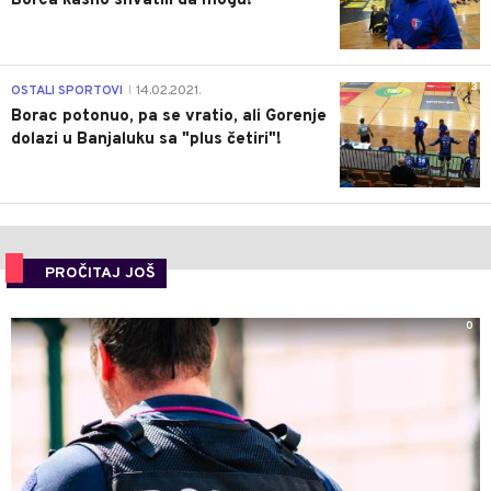
Borca kasno shvatili da mogu!
3
OSTALI SPORTOVI
14.02.2021.
|
Borac potonuo, pa se vratio, ali Gorenje
dolazi u Banjaluku sa "plus četiri"!
PROČITAJ JOŠ
0