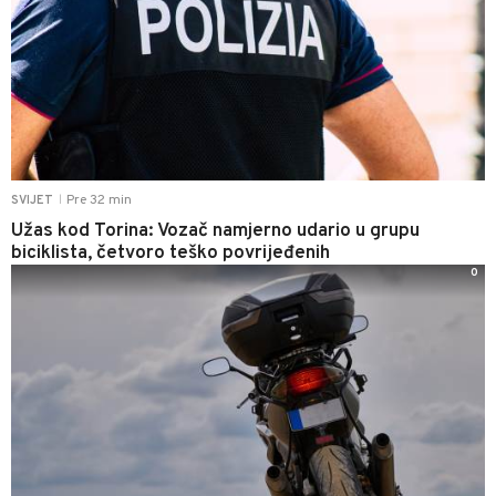
Pre 32 min
SVIJET
|
Užas kod Torina: Vozač namjerno udario u grupu
biciklista, četvoro teško povrijeđenih
0