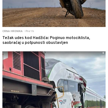
Pre 1 h
CRNA HRONIKA
|
Težak udes kod Hadžića: Poginuo motociklista,
saobraćaj u potpunosti obustavljen
0