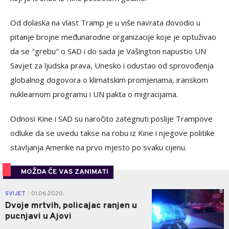
Od dolaska na vlast Tramp je u više navrata dovodio u
pitanje brojne međunarodne organizacije koje je optuživao
da se "grebu" o SAD i do sada je Vašington napustio UN
Savjet za ljudska prava, Unesko i odustao od sprovođenja
globalnog dogovora o klimatskim promjenama, iranskom
nuklearnom programu i UN pakta o migracijama.
Odnosi Kine i SAD su naročito zategnuti poslije Trampove
odluke da se uvedu takse na robu iz Kine i njegove politike
stavljanja Amerike na prvo mjesto po svaku cijenu.
MOŽDA ĆE VAS ZANIMATI
0
SVIJET
01.06.2020.
|
Dvoje mrtvih, policajac ranjen u
pucnjavi u Ajovi