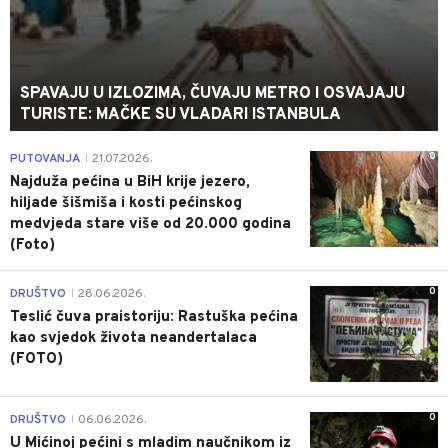
SPAVAJU U IZLOZIMA, ČUVAJU METRO I OSVAJAJU
TURISTE: MAČKE SU VLADARI ISTANBULA
0
PUTOVANJA
21.07.2026.
|
Najduža pećina u BiH krije jezero,
hiljade šišmiša i kosti pećinskog
medvjeda stare više od 20.000 godina
(Foto)
0
DRUŠTVO
28.06.2026.
|
Teslić čuva praistoriju: Rastuška pećina
kao svjedok života neandertalaca
(FOTO)
0
DRUŠTVO
06.06.2026.
|
U Mićinoj pećini s mladim naučnikom iz