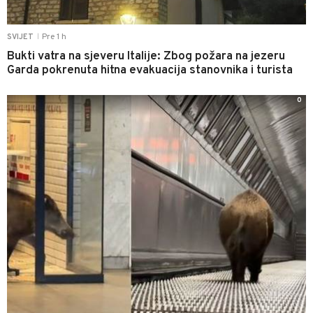
Pre 1 h
SVIJET
|
Bukti vatra na sjeveru Italije: Zbog požara na jezeru
Garda pokrenuta hitna evakuacija stanovnika i turista
0