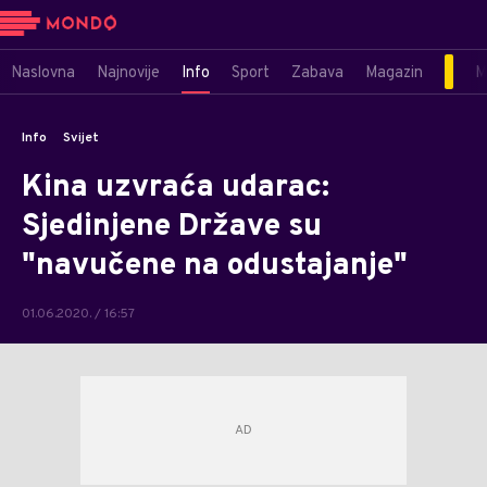
Naslovna
Najnovije
Info
Sport
Zabava
Magazin
M
Info
Svijet
Kina uzvraća udarac:
Sjedinjene Države su
"navučene na odustajanje"
01.06.2020. / 16:57