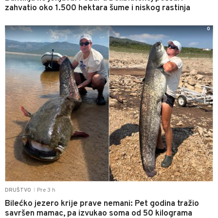
zahvatio oko 1.500 hektara šume i niskog rastinja
0
Pre 3 h
DRUŠTVO
|
Bilećko jezero krije prave nemani: Pet godina tražio
savršen mamac, pa izvukao soma od 50 kilograma