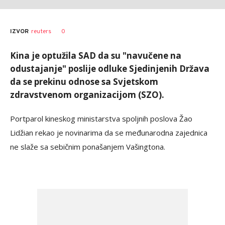
Ksenija
AUTOR
0
IZVOR
reuters
Jelesijević
Kina je optužila SAD da su "navučene na
odustajanje" poslije odluke Sjedinjenih Država
da se prekinu odnose sa Svjetskom
zdravstvenom organizacijom (SZO).
Portparol kineskog ministarstva spoljnih poslova Žao
Lidžian rekao je novinarima da se međunarodna zajednica
ne slaže sa sebičnim ponašanjem Vašingtona.