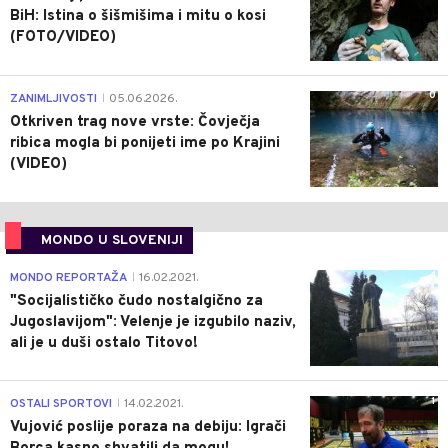
BiH: Istina o šišmišima i mitu o kosi
(FOTO/VIDEO)
0
ZANIMLJIVOSTI
05.06.2026.
|
Otkriven trag nove vrste: Čovječja
ribica mogla bi ponijeti ime po Krajini
(VIDEO)
MONDO U SLOVENIJI
4
MONDO REPORTAŽA
16.02.2021.
|
"Socijalističko čudo nostalgično za
Jugoslavijom": Velenje je izgubilo naziv,
ali je u duši ostalo Titovo!
1
OSTALI SPORTOVI
14.02.2021.
|
Vujović poslije poraza na debiju: Igrači