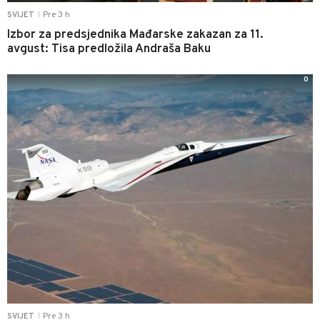
Pre 3 h
SVIJET
|
Izbor za predsjednika Mađarske zakazan za 11.
avgust: Tisa predložila Andraša Baku
0
Pre 3 h
SVIJET
|