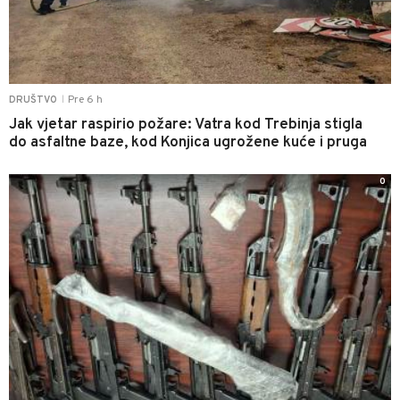
Pre 6 h
DRUŠTVO
|
Jak vjetar raspirio požare: Vatra kod Trebinja stigla
do asfaltne baze, kod Konjica ugrožene kuće i pruga
0