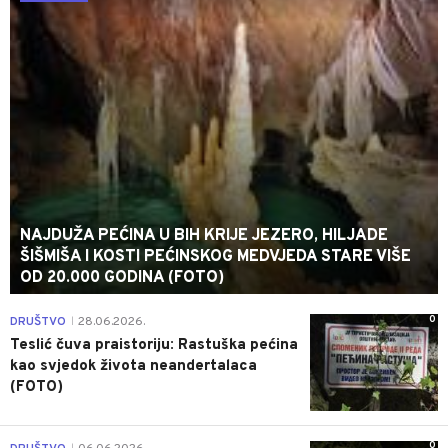
NAJDUŽA PEĆINA U BIH KRIJE JEZERO, HILJADE
ŠIŠMIŠA I KOSTI PEĆINSKOG MEDVJEDA STARE VIŠE
OD 20.000 GODINA (FOTO)
0
DRUŠTVO
28.06.2026.
|
Teslić čuva praistoriju: Rastuška pećina
kao svjedok života neandertalaca
(FOTO)
0