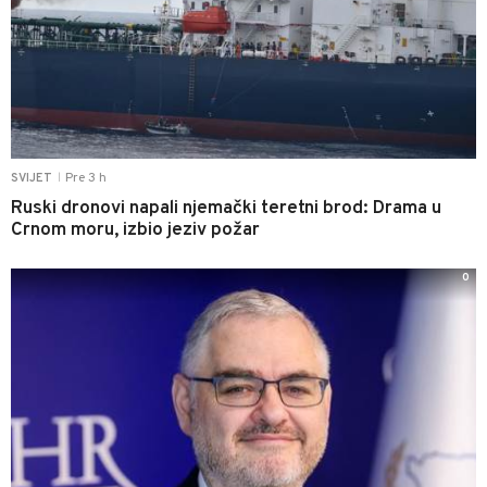
Pre 3 h
SVIJET
|
Ruski dronovi napali njemački teretni brod: Drama u
Crnom moru, izbio jeziv požar
0