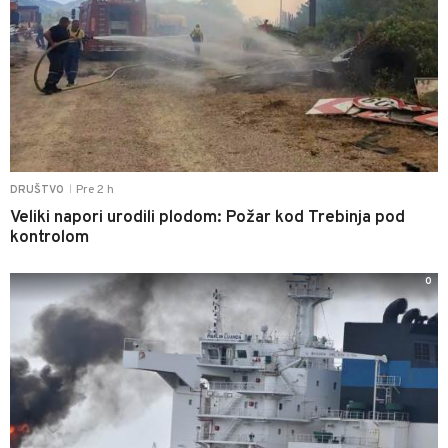
Pre 2 h
DRUŠTVO
|
Veliki napori urodili plodom: Požar kod Trebinja pod
kontrolom
0