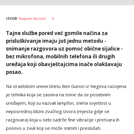
Ksenija
AUTOR
0
IZVOR
Magazin Novosti
Jelesijević
Tajne službe pored već gomile načina za
prisluškivanje imaju još jednu metodu -
snimanje razgovora uz pomoć obične sijalice -
bez mikrofona, mobilnih telefona ili drugih
uređaja koji obavještajcima inače olakšavaju
posao.
Na izraelskom univerzitetu Ben Gurion iz Negeva razvijena
je tehnika koja se zasniva na tome da se posebnim
uređajem, koji su nazvali lampfon, snima svjetlost u
neposrednoj blizni zvučnog izvora (mjesta gdje se
razgovara) koja u sebi sadrže fine vibracije i pretvara ih
ponovo u zvuk koji se može snimiti i preslušati.