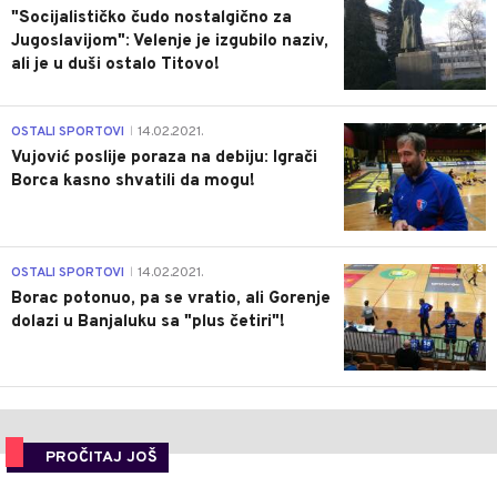
"Socijalističko čudo nostalgično za
Jugoslavijom": Velenje je izgubilo naziv,
ali je u duši ostalo Titovo!
1
OSTALI SPORTOVI
14.02.2021.
|
Vujović poslije poraza na debiju: Igrači
Borca kasno shvatili da mogu!
3
OSTALI SPORTOVI
14.02.2021.
|
Borac potonuo, pa se vratio, ali Gorenje
dolazi u Banjaluku sa "plus četiri"!
PROČITAJ JOŠ