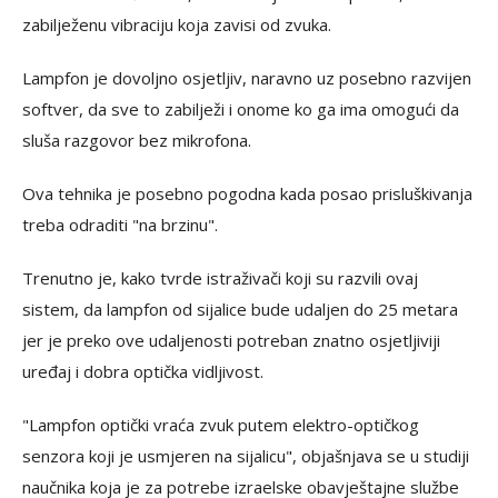
zabilježenu vibraciju koja zavisi od zvuka.
Lampfon je dovoljno osjetljiv, naravno uz posebno razvijen
softver, da sve to zabilježi i onome ko ga ima omogući da
sluša razgovor bez mikrofona.
Ova tehnika je posebno pogodna kada posao prisluškivanja
treba odraditi "na brzinu".
Trenutno je, kako tvrde istraživači koji su razvili ovaj
sistem, da lampfon od sijalice bude udaljen do 25 metara
jer je preko ove udaljenosti potreban znatno osjetljiviji
uređaj i dobra optička vidljivost.
"Lampfon optički vraća zvuk putem elektro-optičkog
senzora koji je usmjeren na sijalicu", objašnjava se u studiji
naučnika koja je za potrebe izraelske obavještajne službe