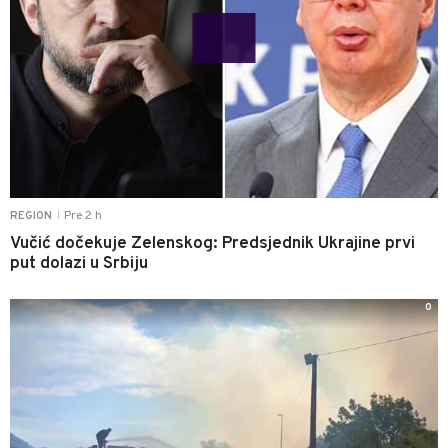
Pre 2 h
REGION
|
Vučić dočekuje Zelenskog: Predsjednik Ukrajine prvi
put dolazi u Srbiju
0