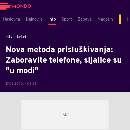
Naslovna
Najnovije
Info
Sport
Zabava
Magazin
M
Info
Svijet
Nova metoda prisluškivanja:
Zaboravite telefone, sijalice su
"u modi"
17.06.2020. / 08:55