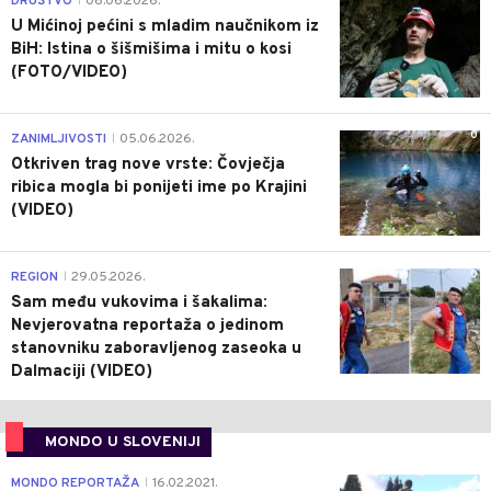
DRUŠTVO
06.06.2026.
|
U Mićinoj pećini s mladim naučnikom iz
BiH: Istina o šišmišima i mitu o kosi
(FOTO/VIDEO)
0
ZANIMLJIVOSTI
05.06.2026.
|
Otkriven trag nove vrste: Čovječja
ribica mogla bi ponijeti ime po Krajini
(VIDEO)
0
REGION
29.05.2026.
|
Sam među vukovima i šakalima:
Nevjerovatna reportaža o jedinom
stanovniku zaboravljenog zaseoka u
Dalmaciji (VIDEO)
MONDO U SLOVENIJI
4
MONDO REPORTAŽA
16.02.2021.
|