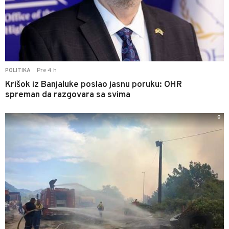
Pre 4 h
POLITIKA
|
Krišok iz Banjaluke poslao jasnu poruku: OHR
spreman da razgovara sa svima
0