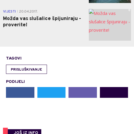
0
VIJESTI
20.04.2017.
|
Možda vas slušalice špijuniraju -
proverite!
TAGOVI
PRISLUŠKIVANJE
PODIJELI
JOŠ IZ INFO