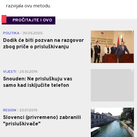
razvijala ovu metodu.
PROČITAJTE I OVO
1
POLITIKA
30.05.2020.
|
Dodik će biti pozvan na razgovor
zbog priče o prisluškivanju
0
VIJESTI
25.10.2019.
|
Snouden: Ne prisluškuju vas
samo kad isključite telefon
0
REGION
23.07.2019.
|
Slovenci (privremeno) zabranili
"prisluškivače"