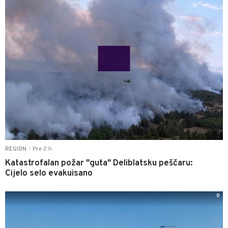
Pre 2 h
REGION
|
Katastrofalan požar "guta" Deliblatsku peščaru:
Cijelo selo evakuisano
0