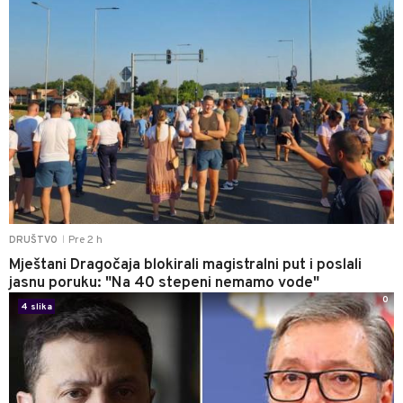
Pre 2 h
DRUŠTVO
|
Mještani Dragočaja blokirali magistralni put i poslali
jasnu poruku: "Na 40 stepeni nemamo vode"
0
4 slika