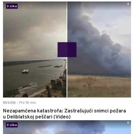
0
3 slika
Pre 18 min
REGION
|
Nezapamćena katastrofa: Zastrašujući snimci požara
u Deliblatskoj peščari (Video)
0
3 slika