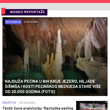
MONDO REPORTAŽE
0
21.07.2026.
PUTOVANJA
NAJDUŽA PEĆINA U BIH KRIJE JEZERO, HILJADE
ŠIŠMIŠA I KOSTI PEĆINSKOG MEDVJEDA STARE VIŠE
OD 20.000 GODINA (FOTO)
0
DRUŠTVO
28.06.2026.
|
Teslić čuva praistoriju: Rastuška pećina