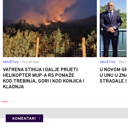
DRUŠTVO
Pre 47 min
DRUŠTVO
Pre 5
|
|
VATRENA STIHIJA I DALJE PRIJETI:
U NOVOM GR
HELIKOPTER MUP-A RS POMAŽE
U UNU U ZN
KOD TREBINJA, GORI I KOD KONJICA I
STRADALE SR
KLADNJA
KOMENTARI
1