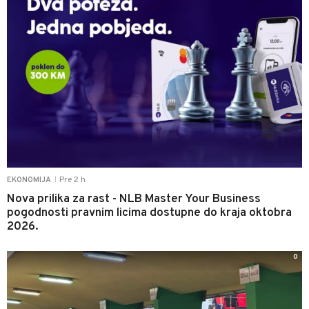
Pre 2 h
EKONOMIJA
|
Nova prilika za rast - NLB Master Your Business
pogodnosti pravnim licima dostupne do kraja oktobra
2026.
0