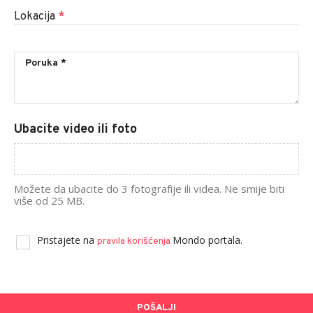
Lokacija
*
Ubacite video ili foto
Možete da ubacite do 3 fotografije ili videa. Ne smije biti
više od 25 MB.
Pristajete na
Mondo portala.
pravila korišćenja
POŠALJI