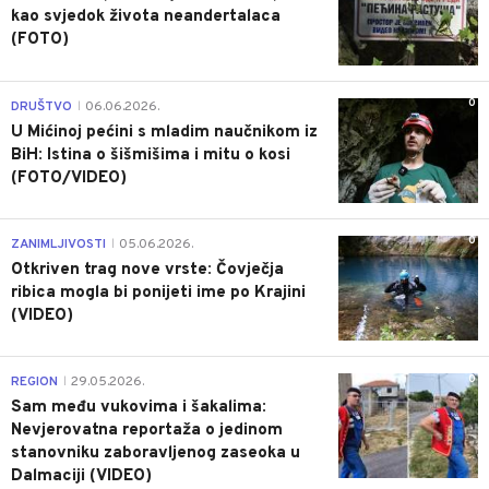
kao svjedok života neandertalaca
(FOTO)
0
DRUŠTVO
06.06.2026.
|
U Mićinoj pećini s mladim naučnikom iz
BiH: Istina o šišmišima i mitu o kosi
(FOTO/VIDEO)
0
ZANIMLJIVOSTI
05.06.2026.
|
Otkriven trag nove vrste: Čovječja
ribica mogla bi ponijeti ime po Krajini
(VIDEO)
0
REGION
29.05.2026.
|
Sam među vukovima i šakalima:
Nevjerovatna reportaža o jedinom
stanovniku zaboravljenog zaseoka u
Dalmaciji (VIDEO)