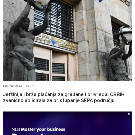
Pre 1 h
EKONOMIJA
|
Jeftinija i brža plaćanja za građane i privredu: CBBiH
zvanično aplicirala za pristupanje SEPA području
0