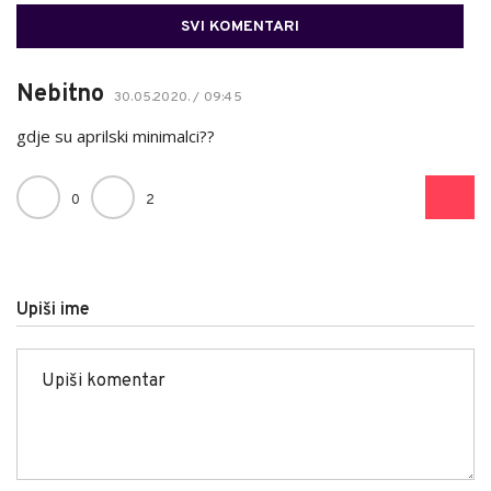
SVI KOMENTARI
Nebitno
30.05.2020. / 09:45
gdje su aprilski minimalci??
0
2
Upiši ime