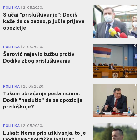
2
POLITIKA
21.05.2020.
|
Slučaj "prisluškivanje": Dodik
kaže da se zezao, pljušte prijave
opozicije
0
POLITIKA
21.05.2020.
|
Šarović najavio tužbu protiv
Dodika zbog prisluškivanja
1
POLITIKA
20.05.2020.
|
Tokom obraćanja poslanicima:
Dodik "naslutio" da se opozicija
prisluškuje?
0
POLITIKA
21.05.2020.
|
Lukač: Nema prisluškivanja, to je
Dodikova "politička loptica"