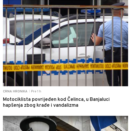
Pre 1 h
CRNA HRONIKA
|
Motociklista povrijeđen kod Čelinca, u Banjaluci
hapšenja zbog krađe i vandalizma
0