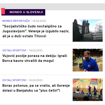
MONDO U SLOVENIJI
4
MONDO REPORTAŽA
16.02.2021.
|
"Socijalističko čudo nostalgično za
Jugoslavijom": Velenje je izgubilo naziv,
ali je u duši ostalo Titovo!
1
OSTALI SPORTOVI
14.02.2021.
|
Vujović poslije poraza na debiju: Igrači
Borca kasno shvatili da mogu!
3
OSTALI SPORTOVI
14.02.2021.
|
Borac potonuo, pa se vratio, ali Gorenje
dolazi u Banjaluku sa "plus četiri"!