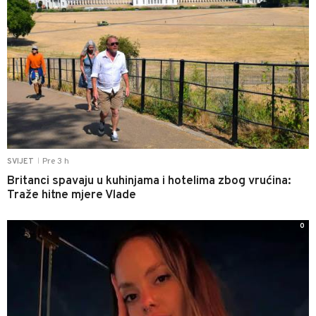
Pre 3 h
SVIJET
|
Britanci spavaju u kuhinjama i hotelima zbog vrućina:
Traže hitne mjere Vlade
0