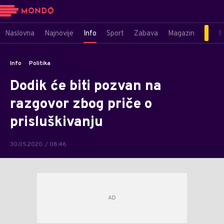
Naslovna
Najnovije
Info
Sport
Zabava
Magazin
M
Info
Politika
Dodik će biti pozvan na
razgovor zbog priče o
prisluškivanju
30.05.2020. / 08:46