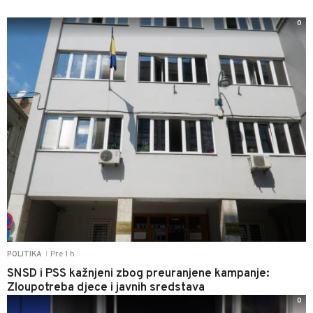
0
Pre 1 h
POLITIKA
|
SNSD i PSS kažnjeni zbog preuranjene kampanje:
Zloupotreba djece i javnih sredstava
0