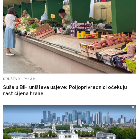
Pre 3 h
DRUŠTVO
|
Suša u BiH uništava usjeve: Poljoprivrednici očekuju
rast cijena hrane
0