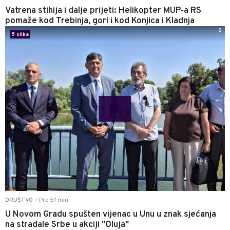
Vatrena stihija i dalje prijeti: Helikopter MUP-a RS
pomaže kod Trebinja, gori i kod Konjica i Kladnja
0
5 slika
Pre 51 min
DRUŠTVO
|
U Novom Gradu spušten vijenac u Unu u znak sjećanja
na stradale Srbe u akciji "Oluja"