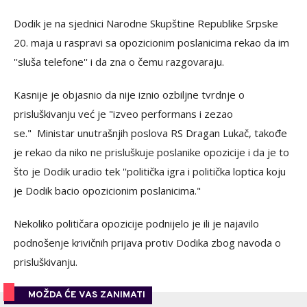
Dodik je na sjednici Narodne Skupštine Republike Srpske
20. maja u raspravi sa opozicionim poslanicima rekao da im
''sluša telefone'' i da zna o čemu razgovaraju.
Kasnije je objasnio da nije iznio ozbiljne tvrdnje o
prisluškivanju već je "izveo performans i zezao
se."
Ministar unutrašnjih poslova RS Dragan Lukač, takođe
je rekao da niko ne prisluškuje poslanike opozicije i da je to
što je Dodik uradio tek ''politička igra i politička loptica koju
je Dodik bacio opozicionim poslanicima."
Nekoliko političara opozicije podnijelo je ili je najavilo
podnošenje krivičnih prijava protiv Dodika zbog navoda o
prisluškivanju.
MOŽDA ĆE VAS ZANIMATI